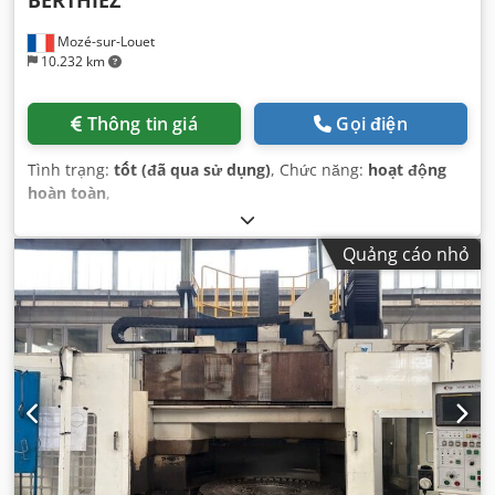
Mozé-sur-Louet
10.232 km
Thông tin giá
Gọi điện
Tình trạng:
tốt (đã qua sử dụng)
, Chức năng:
hoạt động
hoàn toàn
,
Quảng cáo nhỏ