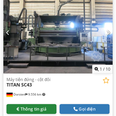
1
/
10
Máy tiện đứng - cột đôi
TITAN
SC43
Dorsten
9.556 km
Thông tin giá
Gọi điện