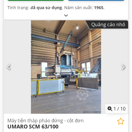
Tình trạng:
đã qua sử dụng
, Năm sản xuất:
1965
,
Quảng cáo nhỏ
1
/
10
Máy tiện tháp pháo đứng - cột đơn
UMARO
SCM 63/100