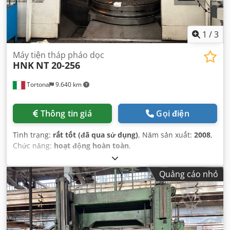
1
/
3
Máy tiện tháp pháo dọc
HNK
NT 20-256
Tortona
9.640 km
Thông tin giá
Gọi điện
Tình trạng:
rất tốt (đã qua sử dụng)
, Năm sản xuất:
2008
,
Chức năng:
hoạt động hoàn toàn
,
Quảng cáo nhỏ