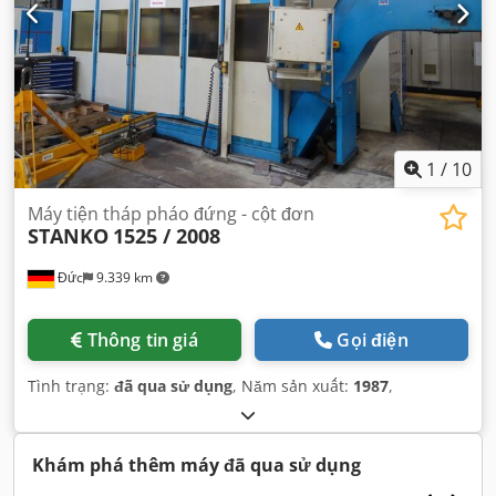
1
/
10
Máy tiện tháp pháo đứng - cột đơn
STANKO
1525 / 2008
Đức
9.339 km
Thông tin giá
Gọi điện
Tình trạng:
đã qua sử dụng
, Năm sản xuất:
1987
,
Khám phá thêm máy đã qua sử dụng