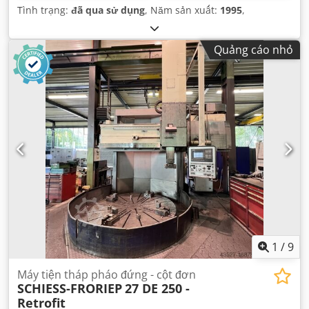
Tình trạng:
đã qua sử dụng
, Năm sản xuất:
1995
,
Quảng cáo nhỏ
1
/
9
Máy tiện tháp pháo đứng - cột đơn
SCHIESS-FRORIEP
27 DE 250 -
Retrofit