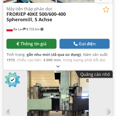
Máy tiện tháp pháo dọc
FRORIEP
40KE 500/600-400
Spheromill, 5 Achse
Ba Lan
8.733 km
Thông tin giá
Gọi điện
Tình trạng:
gần như mới (đã qua sử dụng)
, Năm sản xuất:
1970
, chiều cao tiện:
4.000 mm
, trọng lượng phôi (tối đa):
100.000 kg
, đường kính tiện:
17.000 mm
, đường kính mặt
bích trước:
5.000 mm
,
Quảng cáo nhỏ