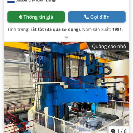
Babberich
9.601 km
Thông tin giá
Gọi điện
Tình trạng:
rất tốt (đã qua sử dụng)
, Năm sản xuất:
1981
,
Quảng cáo nhỏ
1
/
6