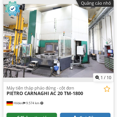
Quảng cáo nhỏ
1
/
10
Máy tiện tháp pháo đứng - cột đơn
PIETRO CARNAGHI
AC 20 TM-1800
Hilden
9.574 km