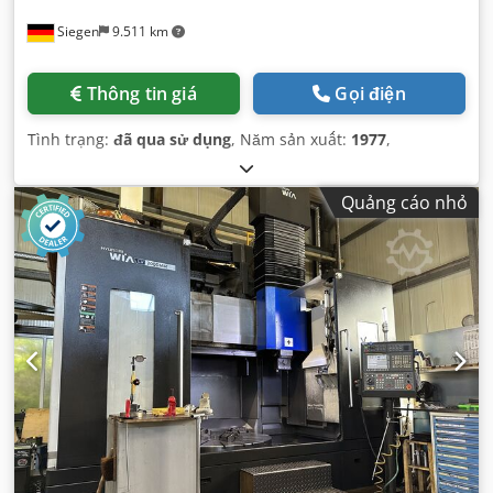
Siegen
9.511 km
Thông tin giá
Gọi điện
Tình trạng:
đã qua sử dụng
, Năm sản xuất:
1977
,
Quảng cáo nhỏ