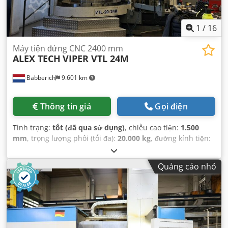
1
/
16
Máy tiện đứng CNC 2400 mm
ALEX TECH
VIPER VTL 24M
Babberich
9.601 km
Thông tin giá
Gọi điện
Tình trạng:
tốt (đã qua sử dụng)
, chiều cao tiện:
1.500
mm
, trọng lượng phôi (tối đa):
20.000 kg
, đường kính tiện:
2.400 mm
,
Quảng cáo nhỏ