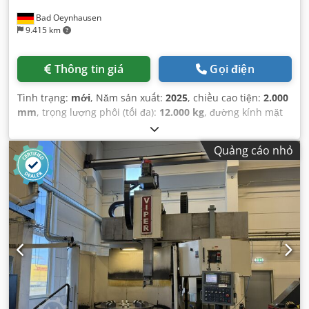
Bad Oeynhausen
9.415 km
Thông tin giá
Gọi điện
Tình trạng:
mới
, Năm sản xuất:
2025
, chiều cao tiện:
2.000
mm
, trọng lượng phôi (tối đa):
12.000 kg
, đường kính mặt
bích trước:
2.000 mm
,
Quảng cáo nhỏ