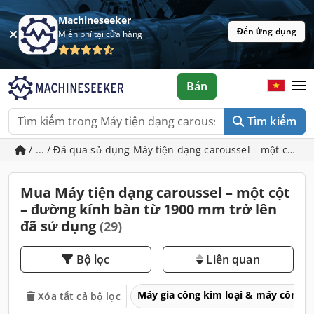
Machineseeker
Đến ứng dụng
Miễn phí tại cửa hàng
Bán
Tìm kiếm
/ ... / Đã qua sử dụng Máy tiện dạng caroussel – một cột –
Mua Máy tiện dạng caroussel – một cột
– đường kính bàn từ 1900 mm trở lên
đã sử dụng
(29)
Bộ lọc
Liên quan
Máy gia công kim loại & máy công 
Xóa tất cả bộ lọc