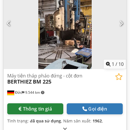
1
/
10
Máy tiện tháp pháo đứng - cột đơn
BERTHIEZ
BM 225
Đức
9.544 km
Thông tin giá
Gọi điện
Tình trạng:
đã qua sử dụng
, Năm sản xuất:
1962
,