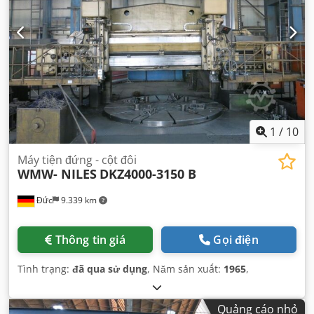
1
/
10
Máy tiện đứng - cột đôi
WMW- NILES
DKZ4000-3150 B
Đức
9.339 km
Thông tin giá
Gọi điện
Tình trạng:
đã qua sử dụng
, Năm sản xuất:
1965
,
Quảng cáo nhỏ