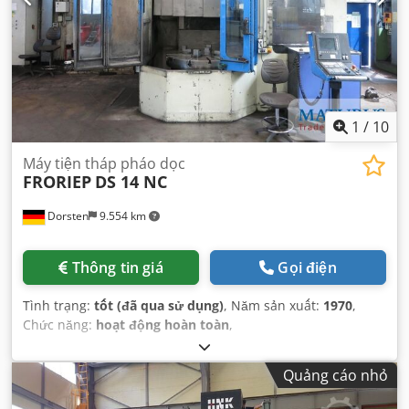
1
/
10
Máy tiện tháp pháo dọc
FRORIEP
DS 14 NC
Dorsten
9.554 km
Thông tin giá
Gọi điện
Tình trạng:
tốt (đã qua sử dụng)
, Năm sản xuất:
1970
,
Chức năng:
hoạt động hoàn toàn
,
Quảng cáo nhỏ