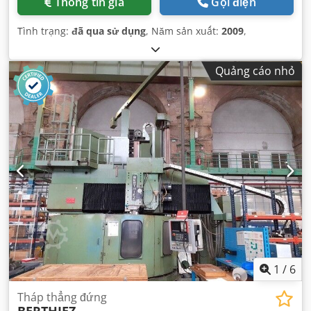
Thông tin giá
Gọi điện
Tình trạng:
đã qua sử dụng
, Năm sản xuất:
2009
,
Quảng cáo nhỏ
1
/
6
Tháp thẳng đứng
BERTHIEZ