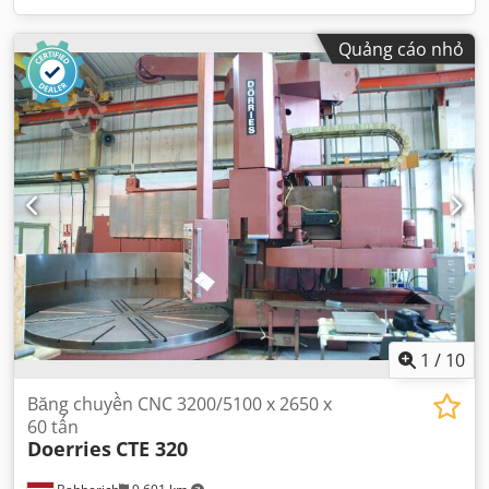
Quảng cáo nhỏ
1
/
10
Băng chuyền CNC 3200/5100 x 2650 x
60 tấn
Doerries
CTE 320