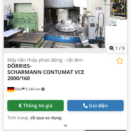
1
/
9
Máy tiện tháp pháo đứng - cột đơn
DÖRRIES-
SCHARMANN
CONTUMAT VCE
2000/160
Đức
9.346 km
Thông tin giá
Gọi điện
Tình trạng:
đã qua sử dụng
,