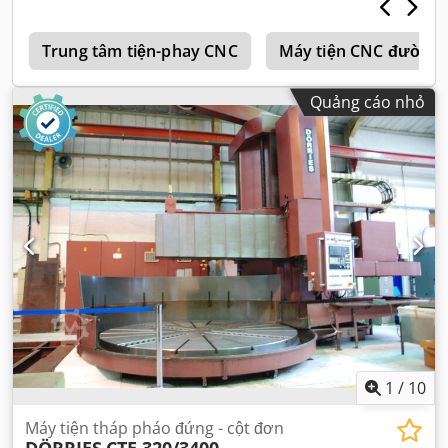
s
Trung tâm tiện-phay CNC
Máy tiện CNC đường 
Quảng cáo nhỏ
1
/
10
Máy tiện tháp pháo đứng - cột đơn
DÖRRIES
CTE 320/3400