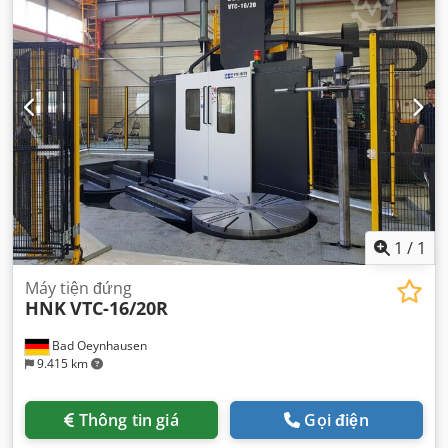
1
/
1
Máy tiện đứng
HNK
VTC-16/20R
Bad Oeynhausen
9.415 km
Thông tin giá
Gọi điện