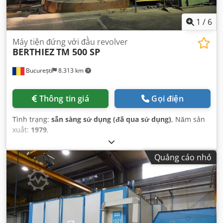
1
/
6
Máy tiện đứng với đầu revolver
BERTHIEZ
TM 500 SP
București
8.313 km
Thông tin giá
Gọi điện
Tình trạng:
sẵn sàng sử dụng (đã qua sử dụng)
, Năm sản
xuất:
1979
,
Quảng cáo nhỏ