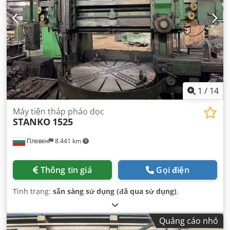
1
/
14
Máy tiện tháp pháo dọc
STANKO
1525
Плевен
8.441 km
Thông tin giá
Gọi điện
Tình trạng:
sẵn sàng sử dụng (đã qua sử dụng)
,
Quảng cáo nhỏ