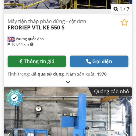
1
/
7
Máy tiện tháp pháo đứng - cột đơn
FRORIEP VTL
KE 550 S
Vương quốc Anh
10.044 km
Thông tin giá
Gọi điện
Tình trạng:
đã qua sử dụng
, Năm sản xuất:
1970
,
Quảng cáo nhỏ