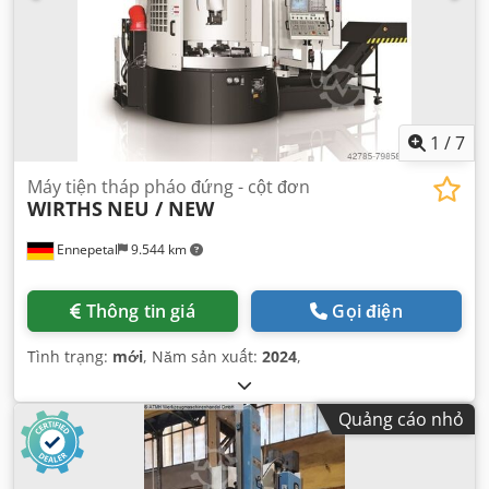
Nm
, tải trọng bàn:
10.000 kg
, đường kính bàn:
1.600 mm
,
năm đại tu cuối cùng:
2024
, Thiết bị:
tốc độ quay thay đổi
vô cấp
,
1
/
7
Máy tiện tháp pháo đứng - cột đơn
WIRTHS
NEU / NEW
Ennepetal
9.544 km
Thông tin giá
Gọi điện
Tình trạng:
mới
, Năm sản xuất:
2024
,
Quảng cáo nhỏ