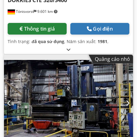
Tönisvorst
9.601 km
Thông tin giá
Gọi điện
Tình trạng:
đã qua sử dụng
, Năm sản xuất:
1981
,
Quảng cáo nhỏ