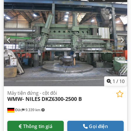
1
/
10
Máy tiện đứng - cột đôi
WMW- NILES
DKZ6300-2500 B
Đức
9.339 km
Thông tin giá
Gọi điện