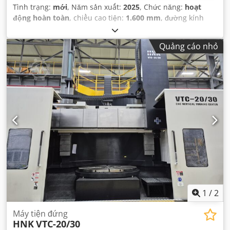
Tình trạng:
mới
, Năm sản xuất:
2025
, Chức năng:
hoạt
động hoàn toàn
, chiều cao tiện:
1.600 mm
, đường kính
tiện:
2.000 mm
,
Quảng cáo nhỏ
1
/
2
Máy tiện đứng
HNK
VTC-20/30