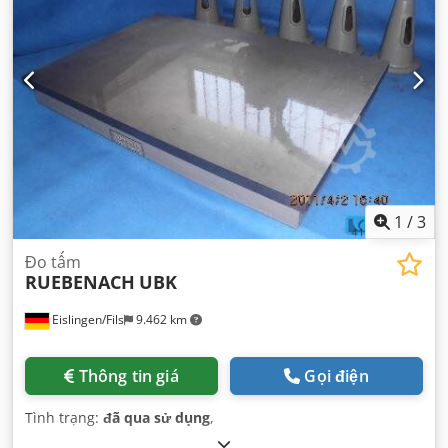
1
/
3
Đo tấm
RUEBENACH
UBK
Eislingen/Fils
9.462 km
Thông tin giá
Gọi điện
Tình trạng:
đã qua sử dụng
,