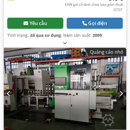
EXW giá cố định chưa bao gồm thuế
GTGT
Yêu cầu
Gọi điện
Tình trạng:
đã qua sử dụng
, Năm sản xuất:
2009
,
Quảng cáo nhỏ