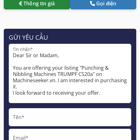
Thông tin giá
Gọi điện
GỬI YÊU CẦU
Tin nhắn*
Tên*
Email*