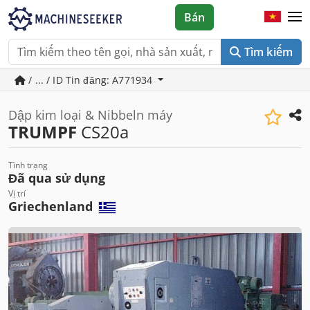
Bán
Tìm kiếm
/ ... / ID Tin đăng: A771934
Dập kim loại & Nibbeln máy
TRUMPF
CS20a
Tình trạng
Đã qua sử dụng
Vị trí
Griechenland