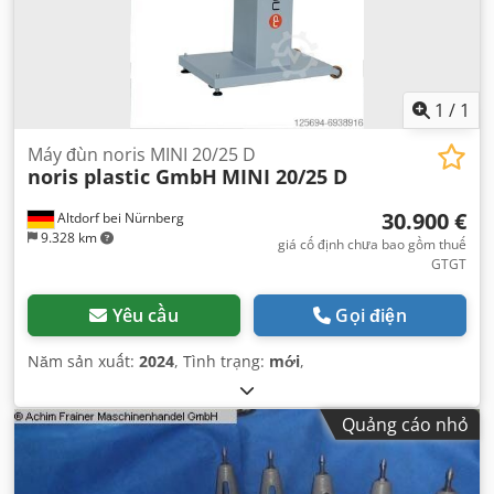
1
/
1
Máy đùn noris MINI 20/25 D
noris plastic GmbH
MINI 20/25 D
30.900 €
Altdorf bei Nürnberg
9.328 km
giá cố định chưa bao gồm thuế
GTGT
Yêu cầu
Gọi điện
Năm sản xuất:
2024
, Tình trạng:
mới
,
Quảng cáo nhỏ