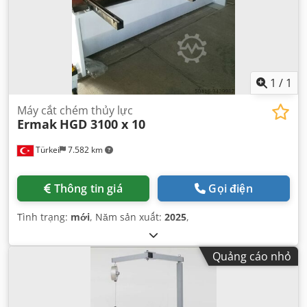
1
/
1
Máy cắt chém thủy lực
Ermak
HGD 3100 x 10
Türkei
7.582 km
Thông tin giá
Gọi điện
Tình trạng:
mới
, Năm sản xuất:
2025
,
Quảng cáo nhỏ