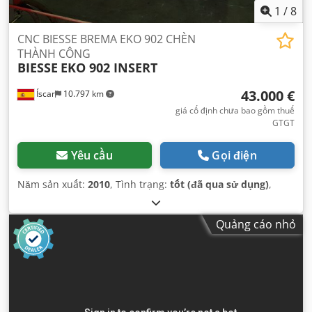
1
/
8
CNC BIESSE BREMA EKO 902 CHÈN
THÀNH CÔNG
BIESSE
EKO 902 INSERT
43.000 €
Íscar
10.797 km
giá cố định chưa bao gồm thuế
GTGT
Yêu cầu
Gọi điện
Năm sản xuất:
2010
, Tình trạng:
tốt (đã qua sử dụng)
,
Quảng cáo nhỏ