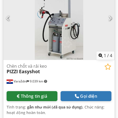
1
/
4
Chèn chốt và rải keo
PIZZI
Easyshot
Varaždin
9.039 km
Thông tin giá
Gọi điện
Tình trạng:
gần như mới (đã qua sử dụng)
, Chức năng:
hoạt động hoàn toàn
,