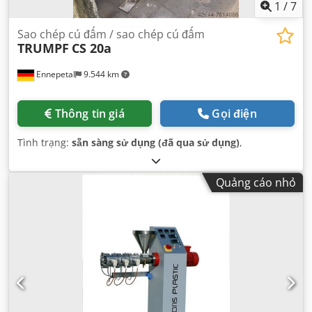
1
/
7
Sao chép cú đấm / sao chép cú đấm
TRUMPF
CS 20a
Ennepetal
9.544 km
Thông tin giá
Gọi điện
Tình trạng:
sẵn sàng sử dụng (đã qua sử dụng)
,
Quảng cáo nhỏ