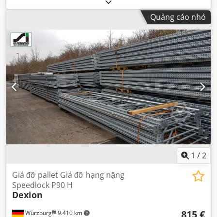
Quảng cáo nhỏ
1
/
2
Giá đỡ pallet Giá đỡ hạng nặng
Speedlock P90 H
Dexion
815 €
Würzburg
9.410 km