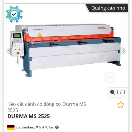
Quảng cáo nhỏ
1
/
1
Kéo cắt cành có động cơ Durma MS
2525
DURMA
MS 2525
Staufenberg
9.470 km