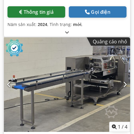
Thông tin giá
Gọi điện
Năm sản xuất:
2024
, Tình trạng:
mới
,
Quảng cáo nhỏ
1
/
4