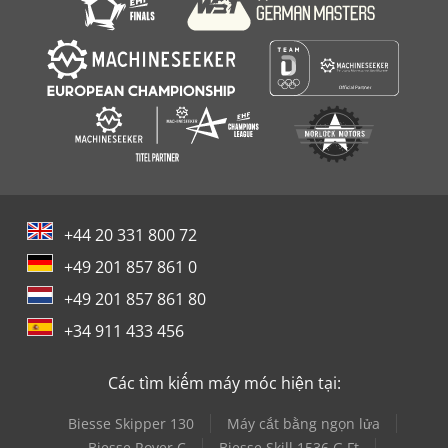
+44 20 331 800 72
+49 201 857 861 0
+49 201 857 861 80
+34 911 433 456
Các tìm kiếm máy móc hiện tại:
Biesse Skipper 130
Máy cắt bằng ngọn lửa
Biesse Rover C
Biesse Skill 1536 G Ft