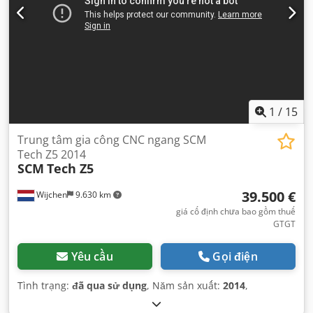
1
/
15
Trung tâm gia công CNC ngang SCM
Tech Z5 2014
SCM
Tech Z5
39.500 €
Wijchen
9.630 km
giá cố định chưa bao gồm thuế
GTGT
Yêu cầu
Gọi điện
Tình trạng:
đã qua sử dụng
, Năm sản xuất:
2014
,