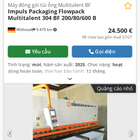
Máy đóng gói túi ống Multitalent BF
Impuls Packaging
Flowpack
Multitalent 304 BF 200/80/600 B
24.500 €
Wöllstadt
9.479 km
VB chưa bao gồm thuế GTGT
Yêu cầu
Gọi điện
Tình trạng:
mới
, Năm sản xuất:
2025
, Chức năng:
hoạt
động hoàn toàn
, thời hạn bảo hành:
12 tháng
,
Quảng cáo nhỏ