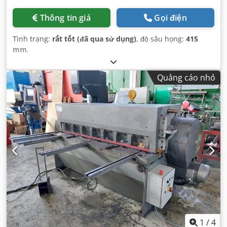
Thông tin giá
Gọi điện
Tình trạng:
rất tốt (đã qua sử dụng)
, độ sâu họng:
415
mm
,
Quảng cáo nhỏ
1
/
4