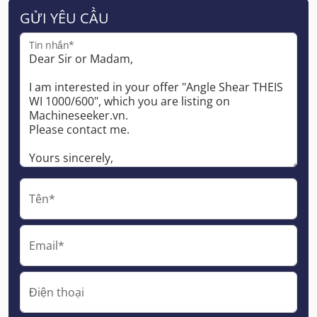
GỬI YÊU CẦU
Tin nhắn*
Tên*
Email*
Điện thoại