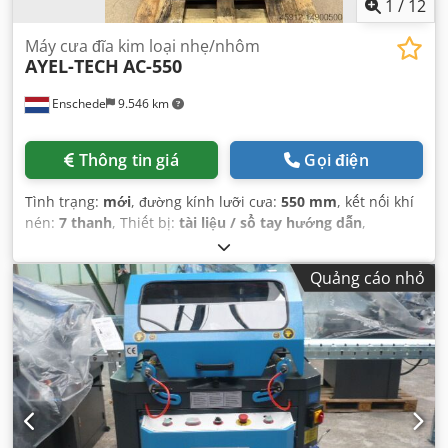
1
/
12
Máy cưa đĩa kim loại nhẹ/nhôm
AYEL-TECH
AC-550
Enschede
9.546 km
Thông tin giá
Gọi điện
Tình trạng:
mới
, đường kính lưỡi cưa:
550 mm
, kết nối khí
nén:
7 thanh
, Thiết bị:
tài liệu / sổ tay hướng dẫn
,
Quảng cáo nhỏ