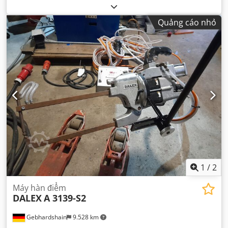
Quảng cáo nhỏ
1
/
2
Máy hàn điểm
DALEX
A 3139-S2
Gebhardshain
9.528 km