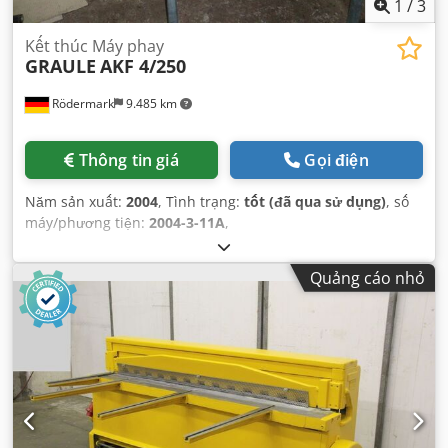
1
/
3
Kết thúc Máy phay
GRAULE
AKF 4/250
Rödermark
9.485 km
Thông tin giá
Gọi điện
Năm sản xuất:
2004
, Tình trạng:
tốt (đã qua sử dụng)
, số
máy/phương tiện:
2004-3-11A
,
Quảng cáo nhỏ