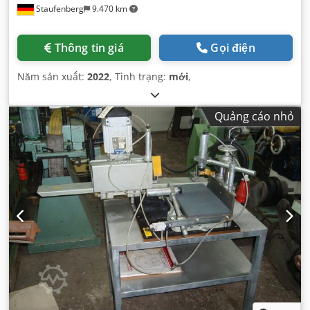
Staufenberg
9.470 km
Thông tin giá
Gọi điện
Năm sản xuất:
2022
, Tình trạng:
mới
,
Quảng cáo nhỏ