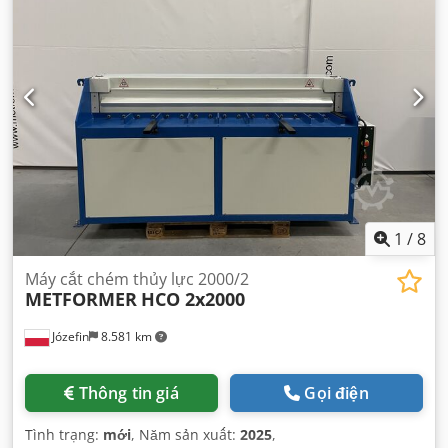
1
/
8
Máy cắt chém thủy lực 2000/2
METFORMER
HCO 2x2000
Józefin
8.581 km
Thông tin giá
Gọi điện
Tình trạng:
mới
, Năm sản xuất:
2025
,