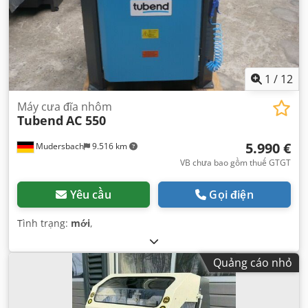
1
/
12
Máy cưa đĩa nhôm
Tubend
AC 550
5.990 €
Mudersbach
9.516 km
VB chưa bao gồm thuế GTGT
Yêu cầu
Gọi điện
Tình trạng:
mới
,
Quảng cáo nhỏ