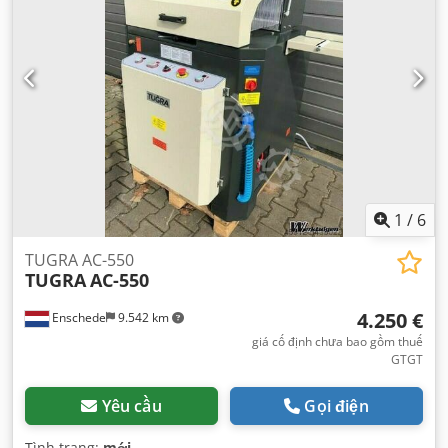
1
/
6
TUGRA AC-550
TUGRA
AC-550
4.250 €
Enschede
9.542 km
giá cố định chưa bao gồm thuế
GTGT
Yêu cầu
Gọi điện
Tình trạng:
mới
,