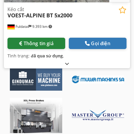
Kéo cắt
VOEST-ALPINE
BT 5x2000
Fuldatal
9.393 km
Thông tin giá
Gọi điện
Tình trạng:
đã qua sử dụng
,