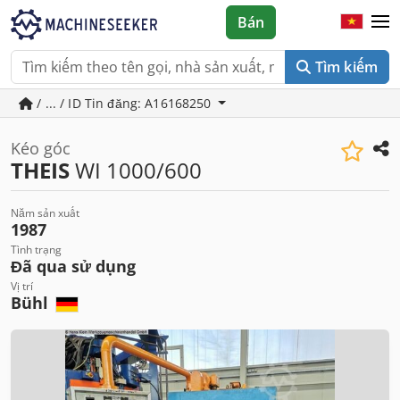
Bán
Tìm kiếm
/ ... / ID Tin đăng: A16168250
Kéo góc
THEIS
WI 1000/600
Năm sản xuất
1987
Tình trạng
Đã qua sử dụng
Vị trí
Bühl