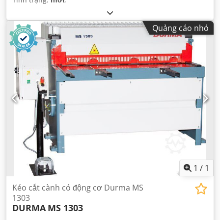
Quảng cáo nhỏ
1
/
1
Kéo cắt cành có động cơ Durma MS
1303
DURMA
MS 1303