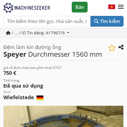
Bán
Tìm kiếm
/ ... / ID Tin đăng: A1796719
Đệm làm kín đường ống
Speyer
Durchmesser 1560 mm
giá cố định chưa bao gồm thuế GTGT
750 €
Tình trạng
Đã qua sử dụng
Vị trí
Wiefelstede