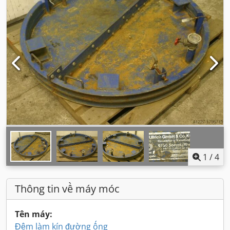
1
/
4
Thông tin về máy móc
Tên máy:
Đệm làm kín đường ống