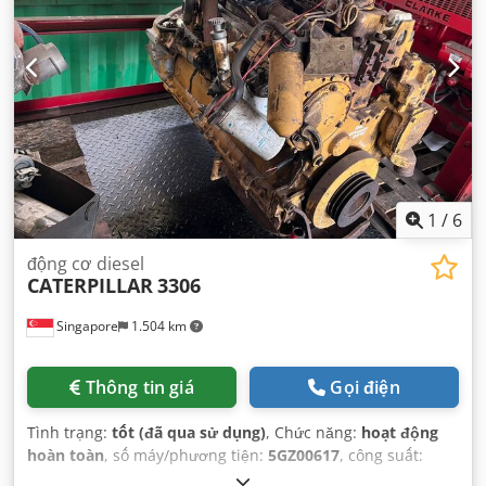
1
/
6
động cơ diesel
CATERPILLAR
3306
Singapore
1.504 km
Thông tin giá
Gọi điện
Tình trạng:
tốt (đã qua sử dụng)
, Chức năng:
hoạt động
hoàn toàn
, số máy/phương tiện:
5GZ00617
, công suất:
257,42 kW (349,99 mã lực)
, loại nhiên liệu:
diesel
, số xi