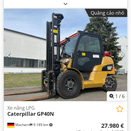
đầu:
01/2013
, hạng mục khí thải:
không có
, hệ thống treo:
khác
, Năm sản xuất:
2013
, giờ hoạt động:
3.700 h
, cabin
Quảng cáo nhỏ
lái:
khác
,
1
/
6
Xe nâng LPG
Caterpillar
GP40N
27.980 €
Machern
9.189 km