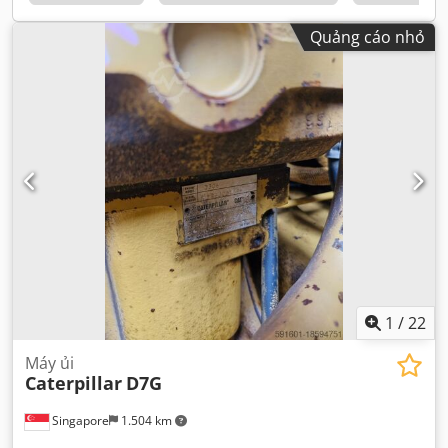
Quảng cáo nhỏ
1
/
22
Máy ủi
Caterpillar
D7G
Singapore
1.504 km