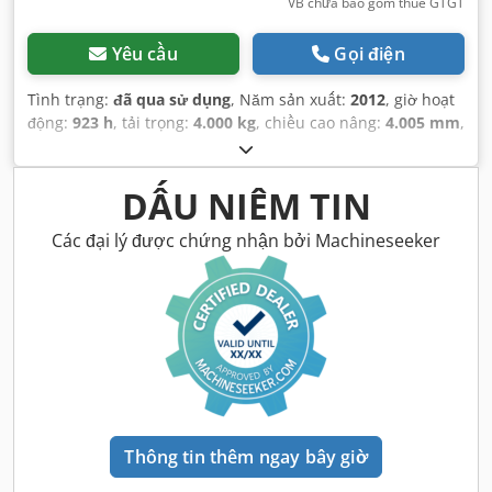
VB chưa bao gồm thuế GTGT
Yêu cầu
Gọi điện
Tình trạng:
đã qua sử dụng
, Năm sản xuất:
2012
, giờ hoạt
động:
923 h
, tải trọng:
4.000 kg
, chiều cao nâng:
4.005 mm
,
loại cột:
Simplex
, chiều cao xây dựng:
2.700 mm
, công
suất:
50 kW (67,98 mã lực)
, chiều dài càng:
1.200 mm
,
trọng lượng không tải:
6.095 kg
, tổng chiều dài:
3.000 mm
,
DẤU NIÊM TIN
loại truyền động:
Treibgas
, chiều rộng xây dựng:
1.415
mm
,
Các đại lý được chứng nhận bởi Machineseeker
Thông tin thêm ngay bây giờ