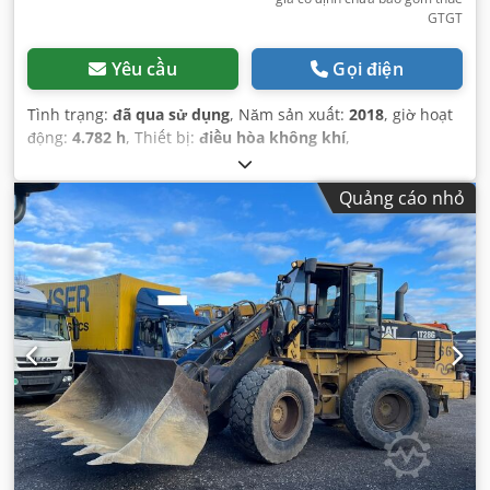
GTGT
Yêu cầu
Gọi điện
Tình trạng:
đã qua sử dụng
, Năm sản xuất:
2018
, giờ hoạt
động:
4.782 h
, Thiết bị:
điều hòa không khí
,
Quảng cáo nhỏ