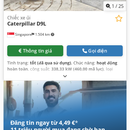
1
/
25
Chiếc xe ủi
Caterpillar
D9L
Singapore
1.504 km
Thông tin giá
Gọi điện
Tình trạng:
tốt (đã qua sử dụng)
, Chức năng:
hoạt động
hoàn toàn
, công suất:
338,33 kW (460,00 mã lực)
, loại
nhiên liệu:
diesel
, màu sắc:
vàng
, số chỗ ngồi:
1
, giờ hoạt
động:
7.148 h
, số máy/phương tiện:
14Y02161
, Thiết bị:
cabin, thuỷ lực
,
Đăng tin ngay từ 4,49 €
*
11 triệu người mua
đang chờ bạn