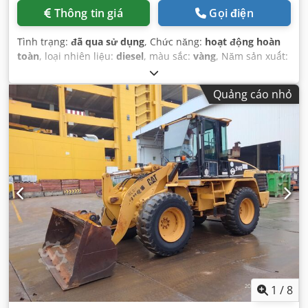
Thông tin giá
Gọi điện
Tình trạng:
đã qua sử dụng
, Chức năng:
hoạt động hoàn
toàn
, loại nhiên liệu:
diesel
, màu sắc:
vàng
, Năm sản xuất:
2007
, số máy/phương tiện:
CAT00D6GPC6G01049
,
Quảng cáo nhỏ
1
/
8