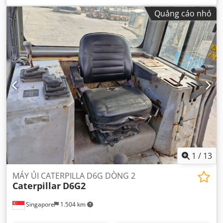
lanh:
6
, trọng lượng tổng cộng:
1.905 kg
,
Quảng cáo nhỏ
1
/
13
MÁY ỦI CATERPILLA D6G DÒNG 2
Caterpillar
D6G2
Singapore
1.504 km