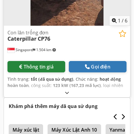
1
/
6
Con lăn trống đơn
Caterpillar
CP76
Singapore
1.504 km
Thông tin giá
Gọi điện
Tình trạng:
tốt (đã qua sử dụng)
, Chức năng:
hoạt động
hoàn toàn
, công suất:
123 kW (167,23 mã lực)
, loại nhiên
liệu:
diesel
, màu sắc:
vàng
, trọng lượng tổng cộng:
17.000
kg
, số máy/phương tiện:
JCP00107
, Thiết bị:
cabin
,
Khám phá thêm máy đã qua sử dụng
3
Máy xúc lật
Máy Xúc Lật Anh 10
Yanmar Má