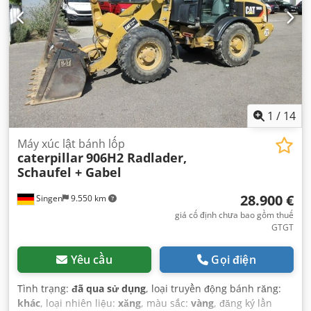
1
/
14
Máy xúc lật bánh lốp
caterpillar
906H2 Radlader,
Schaufel + Gabel
28.900 €
Singen
9.550 km
giá cố định chưa bao gồm thuế
GTGT
Yêu cầu
Gọi điện
Tình trạng:
đã qua sử dụng
, loại truyền động bánh răng:
khác
, loại nhiên liệu:
xăng
, màu sắc:
vàng
, đăng ký lần