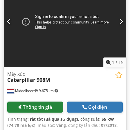
1
/
15
Máy xúc
Caterpillar
908M
Middelbeers
9.675 km
Thông tin giá
Gọi điện
Tình trạng:
rất tốt (đã qua sử dụng)
, công suất:
55 kW
(74,78 mã lực)
, màu sắc:
vàng
, đăng ký lần đầu:
07/2018
,