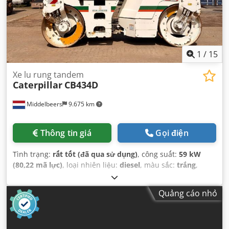
1
/
15
Xe lu rung tandem
Caterpillar
CB434D
Middelbeers
9.675 km
Thông tin giá
Gọi điện
Tình trạng:
rất tốt (đã qua sử dụng)
, công suất:
59 kW
(80,22 mã lực)
, loại nhiên liệu:
diesel
, màu sắc:
trắng
,
đăng ký lần đầu:
04/2005
, Năm sản xuất:
2005
, giờ hoạt
động:
3.310 h
,
Quảng cáo nhỏ