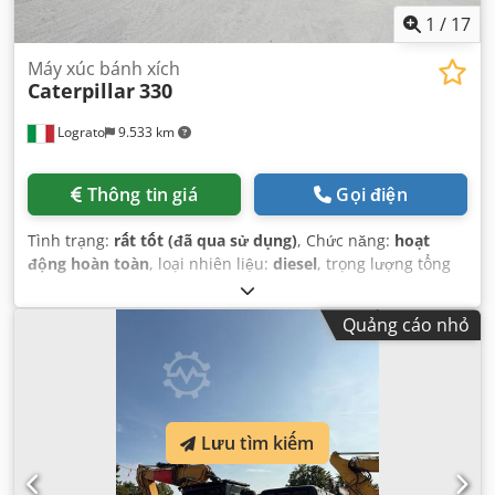
1
/
17
Máy xúc bánh xích
Caterpillar
330
Lograto
9.533 km
Thông tin giá
Gọi điện
Tình trạng:
rất tốt (đã qua sử dụng)
, Chức năng:
hoạt
động hoàn toàn
, loại nhiên liệu:
diesel
, trọng lượng tổng
cộng:
30.800 kg
, Năm sản xuất:
2021
, Thiết bị:
bản xích
thép, cabin
,
Quảng cáo nhỏ
Lưu tìm kiếm