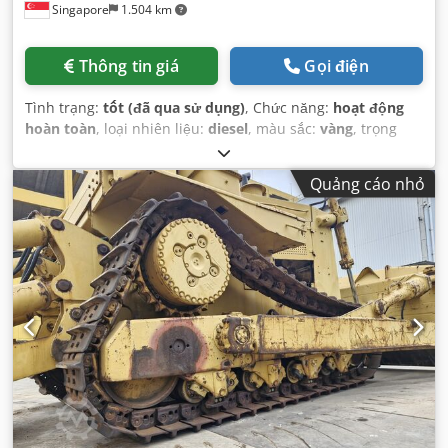
Singapore
1.504 km
Thông tin giá
Gọi điện
Tình trạng:
tốt (đã qua sử dụng)
, Chức năng:
hoạt động
hoàn toàn
, loại nhiên liệu:
diesel
, màu sắc:
vàng
, trọng
lượng vận hành:
22.000 kg
, số chỗ ngồi:
1
, Năm sản xuất:
1994
, số máy/phương tiện:
8CJ01246
, Thiết bị:
cabin
,
Quảng cáo nhỏ