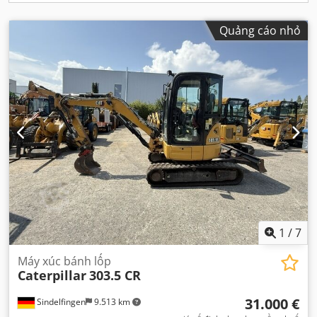
Quảng cáo nhỏ
1
/
7
Máy xúc bánh lốp
Caterpillar
303.5 CR
31.000 €
Sindelfingen
9.513 km