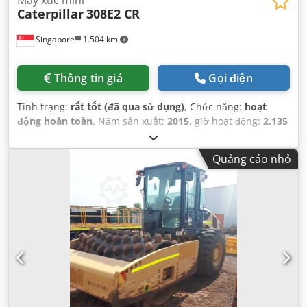
Caterpillar
308E2 CR
Singapore
1.504 km
Thông tin giá
Gọi điện
Tình trạng:
rất tốt (đã qua sử dụng)
, Chức năng:
hoạt
động hoàn toàn
, Năm sản xuất:
2015
, giờ hoạt động:
2.135
h
, số máy/phương tiện:
CAT0308EPMY201796
,
Quảng cáo nhỏ