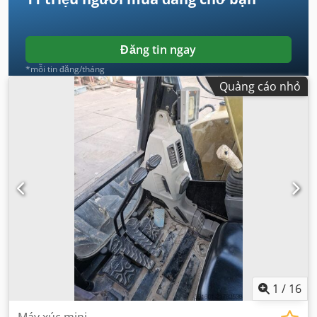
Đăng tin ngay
*mỗi tin đăng/tháng
Quảng cáo nhỏ
1
/
16
Máy xúc mini