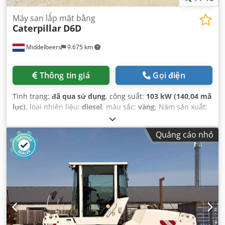
Máy san lấp mặt bằng
Caterpillar
D6D
Middelbeers
9.675 km
Thông tin giá
Gọi điện
Tình trạng:
đã qua sử dụng
, công suất:
103 kW (140,04 mã
lực)
, loại nhiên liệu:
diesel
, màu sắc:
vàng
, Năm sản xuất:
1979
,
Quảng cáo nhỏ