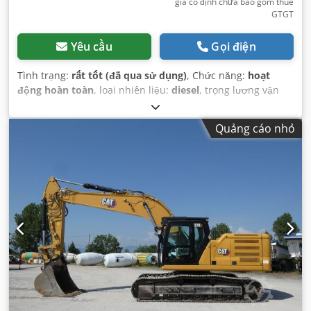
giá cố định chưa bao gồm thuế
GTGT
Yêu cầu
Gọi điện
Tình trạng:
rất tốt (đã qua sử dụng)
, Chức năng:
hoạt
động hoàn toàn
, loại nhiên liệu:
diesel
, trọng lượng vận
hành:
3.580 kg
, Năm sản xuất:
2020
, giờ hoạt động:
2.434
h
, Thiết bị:
dải xích cao su
,
Quảng cáo nhỏ