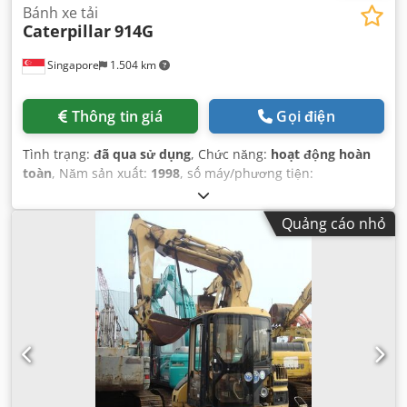
Bánh xe tải
Caterpillar
914G
Singapore
1.504 km
Thông tin giá
Gọi điện
Tình trạng:
đã qua sử dụng
, Chức năng:
hoạt động hoàn
toàn
, Năm sản xuất:
1998
, số máy/phương tiện:
9WM00651
,
Quảng cáo nhỏ