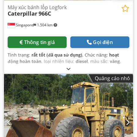
Máy xúc bánh lốp Logfork
Caterpillar
966C
Singapore
1.504 km
Thông tin giá
Gọi điện
Tình trạng:
rất tốt (đã qua sử dụng)
, Chức năng:
hoạt
động hoàn toàn
, loại nhiên liệu:
diesel
, màu sắc:
vàng
,
tình trạng lốp:
90 phần trăm
, tình trạng truyền động:
90
phần trăm
, số chỗ ngồi:
1
, số máy/phương tiện:
Quảng cáo nhỏ
KM&EW144
, Thiết bị:
cabin, thuỷ lực
,