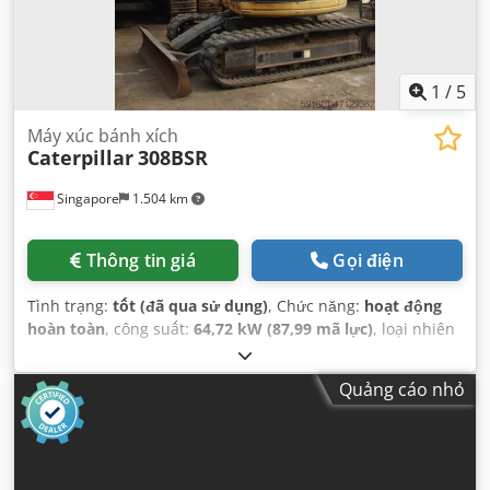
1
/
5
Máy xúc bánh xích
Caterpillar
308BSR
Singapore
1.504 km
Thông tin giá
Gọi điện
Tình trạng:
tốt (đã qua sử dụng)
, Chức năng:
hoạt động
hoàn toàn
, công suất:
64,72 kW (87,99 mã lực)
, loại nhiên
liệu:
diesel
, màu sắc:
vàng
, tình trạng truyền động:
90
phần trăm
, số chỗ ngồi:
1
, số máy/phương tiện:
3YS00993
,
Quảng cáo nhỏ
Thiết bị:
cabin, thuỷ lực
,