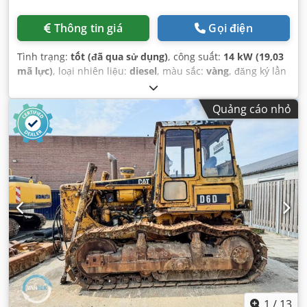
Thông tin giá
Gọi điện
Tình trạng:
tốt (đã qua sử dụng)
, công suất:
14 kW (19,03
mã lực)
, loại nhiên liệu:
diesel
, màu sắc:
vàng
, đăng ký lần
đầu:
03/2006
, Năm sản xuất:
2006
, giờ hoạt động:
5.484 h
,
Quảng cáo nhỏ
1
/
13