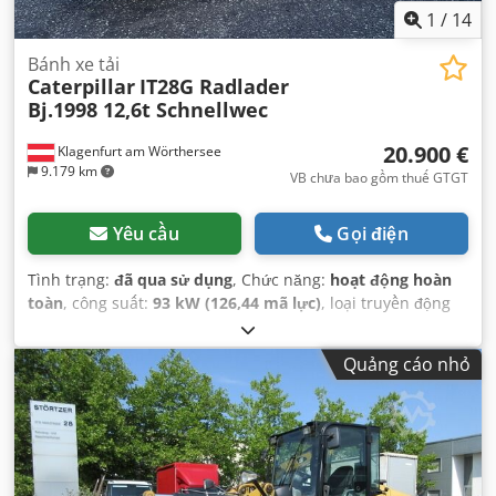
1
/
14
Bánh xe tải
Caterpillar
IT28G Radlader
Bj.1998 12,6t Schnellwec
20.900 €
Klagenfurt am Wörthersee
9.179 km
VB chưa bao gồm thuế GTGT
Yêu cầu
Gọi điện
Tình trạng:
đã qua sử dụng
, Chức năng:
hoạt động hoàn
toàn
, công suất:
93 kW (126,44 mã lực)
, loại truyền động
bánh răng:
tự động
, loại nhiên liệu:
diesel
, trọng lượng
không tải:
12.600 kg
, trọng lượng vận hành:
12.600 kg
, cấu
Quảng cáo nhỏ
hình trục:
4x4
, đăng ký lần đầu:
10/1998
, Năm sản xuất:
1998
, giờ hoạt động:
17.762 h
, nhiên liệu:
diesel
, Thiết bị:
càng nâng pallet, dẫn động bốn bánh
,