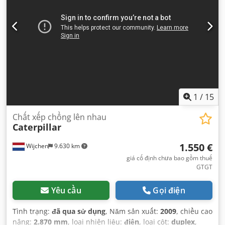
1
/
15
Chất xếp chồng lên nhau
Caterpillar
1.550 €
Wijchen
9.630 km
giá cố định chưa bao gồm thuế
GTGT
Yêu cầu
Gọi điện
Tình trạng:
đã qua sử dụng
, Năm sản xuất:
2009
, chiều cao
nâng:
2.870 mm
, loại nhiên liệu:
điện
, loại cột:
duplex
,