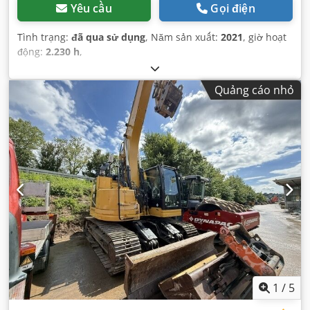
Yêu cầu
Gọi điện
Tình trạng:
đã qua sử dụng
, Năm sản xuất:
2021
, giờ hoạt
động:
2.230 h
,
Quảng cáo nhỏ
1
/
5