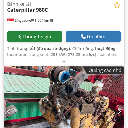
Bánh xe tải
Caterpillar
980C
Singapore
1.504 km
Thông tin giá
Gọi điện
Tình trạng:
tốt (đã qua sử dụng)
, Chức năng:
hoạt động
hoàn toàn
, công suất:
201 kW (273,28 mã lực)
, loại nhiên
liệu:
diesel
, màu sắc:
vàng
, trọng lượng tổng cộng:
26.300
kg
, số máy/phương tiện:
63X1784
, Thiết bị:
cabin, thuỷ lực
,
Quảng cáo nhỏ