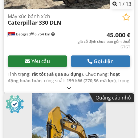
1
/
13
Máy xúc bánh xích
Caterpillar
330 DLN
45.000 €
Beograd
8.754 km
giá cố định chưa bao gồm thuế
GTGT
Yêu cầu
Gọi điện
Tình trạng:
rất tốt (đã qua sử dụng)
, Chức năng:
hoạt
động hoàn toàn
, công suất:
199 kW (270,56 mã lực)
, trọng
lượng vận hành:
37.000 kg
, dung tích gầu xúc:
2,6 m³
, Năm
sản xuất:
2006
, số máy/phương tiện:
CAT 0330DJGGE00237
,
Quảng cáo nhỏ