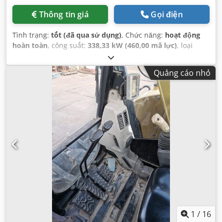
Thông tin giá
Gọi điện
Tình trạng:
tốt (đã qua sử dụng)
, Chức năng:
hoạt động
hoàn toàn
, công suất:
338,33 kW (460,00 mã lực)
, loại
nhiên liệu:
diesel
, màu sắc:
vàng
, số chỗ ngồi:
1
, giờ hoạt
động:
7.148 h
, số máy/phương tiện:
14Y02161
, Thiết bị:
Quảng cáo nhỏ
cabin, thuỷ lực
,
1
/
16