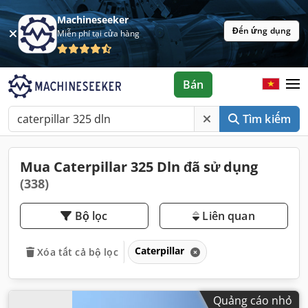
Machineseeker
Đến ứng dụng
Miễn phí tại cửa hàng
Bán
Tìm kiếm
Mua Caterpillar 325 Dln đã sử dụng
(338)
Bộ lọc
Liên quan
Caterpillar
Xóa tất cả bộ lọc
Quảng cáo nhỏ