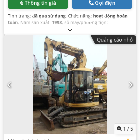
Thông tin giá
Gọi điện
Tình trạng:
đã qua sử dụng
, Chức năng:
hoạt động hoàn
toàn
, Năm sản xuất:
1998
, số máy/phương tiện:
9WM00651
,
Quảng cáo nhỏ
1
/
5