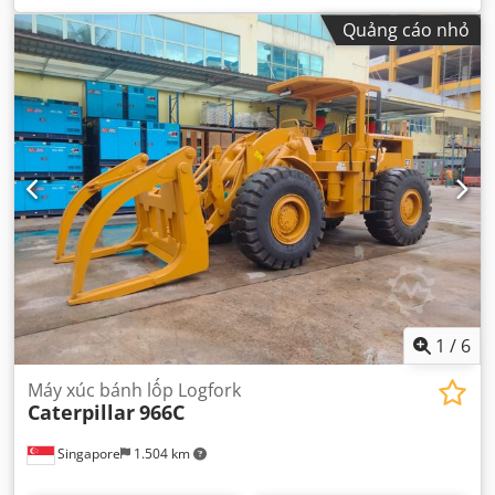
Quảng cáo nhỏ
1
/
6
Máy xúc bánh lốp Logfork
Caterpillar
966C
Singapore
1.504 km