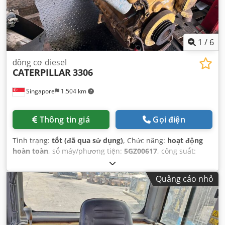
1
/
6
động cơ diesel
CATERPILLAR
3306
Singapore
1.504 km
Thông tin giá
Gọi điện
Tình trạng:
tốt (đã qua sử dụng)
, Chức năng:
hoạt động
hoàn toàn
, số máy/phương tiện:
5GZ00617
, công suất:
257,42 kW (349,99 mã lực)
, loại nhiên liệu:
diesel
, số xi
lanh:
6
, trọng lượng tổng cộng:
1.905 kg
,
Quảng cáo nhỏ