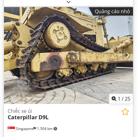
lượng vận hành:
22.000 kg
, số chỗ ngồi:
1
, Năm sản xuất:
1994
, số máy/phương tiện:
8CJ01246
, Thiết bị:
cabin
,
Quảng cáo nhỏ
1
/
25
Chiếc xe ủi
Caterpillar
D9L
Singapore
1.504 km