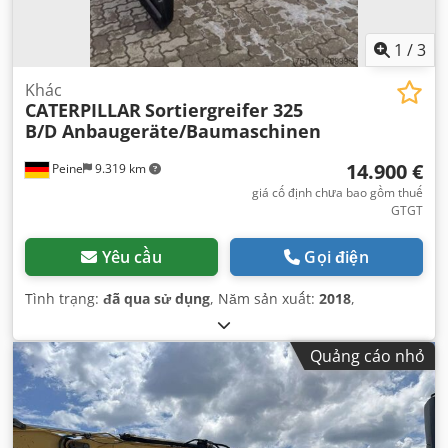
1
/
3
Khác
CATERPILLAR
Sortiergreifer 325
B/D Anbaugeräte/Baumaschinen
14.900 €
Peine
9.319 km
giá cố định chưa bao gồm thuế
GTGT
Yêu cầu
Gọi điện
Tình trạng:
đã qua sử dụng
, Năm sản xuất:
2018
,
Quảng cáo nhỏ