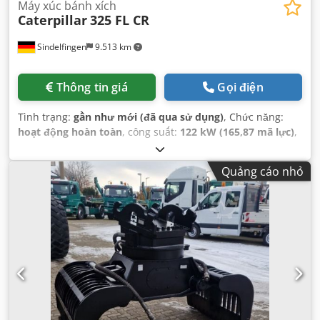
Máy xúc bánh xích
Caterpillar
325 FL CR
Sindelfingen
9.513 km
Thông tin giá
Gọi điện
Tình trạng:
gần như mới (đã qua sử dụng)
, Chức năng:
hoạt động hoàn toàn
, công suất:
122 kW (165,87 mã lực)
,
Năm sản xuất:
2018
, giờ hoạt động:
3.800 h
, Thiết bị:
điều
hòa không khí
,
Quảng cáo nhỏ