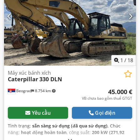
1
/
18
Máy xúc bánh xích
Caterpillar
330 DLN
45.000 €
Beograd
8.754 km
VB chưa bao gồm thuế GTGT
Yêu cầu
Gọi điện
Tình trạng:
sẵn sàng sử dụng (đã qua sử dụng)
, Chức
năng:
hoạt động hoàn toàn
, công suất:
200 kW (271,92
mã lực)
, trọng lượng vận hành:
37.000 kg
, dung tích gầu