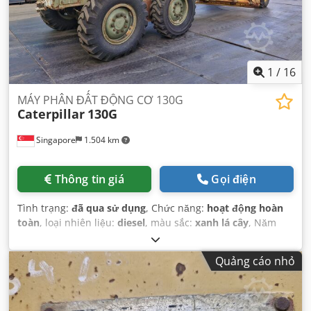
1
/
16
MÁY PHÂN ĐẤT ĐỘNG CƠ 130G
Caterpillar
130G
Singapore
1.504 km
Thông tin giá
Gọi điện
Tình trạng:
đã qua sử dụng
, Chức năng:
hoạt động hoàn
toàn
, loại nhiên liệu:
diesel
, màu sắc:
xanh lá cây
, Năm
sản xuất:
1985
, số máy/phương tiện:
7GB01296
,
Quảng cáo nhỏ