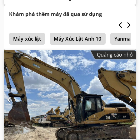
xúc:
2,6 m³
, Năm sản xuất:
2008
, số máy/phương tiện:
CAT
0330DTGGE00850
,
Khám phá thêm máy đã qua sử dụng
h
Máy xúc lật
Máy Xúc Lật Anh 10
Yanmar Má
Quảng cáo nhỏ