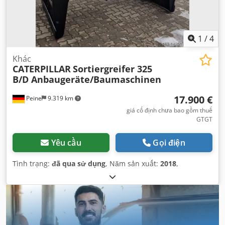
1
/
4
Khác
CATERPILLAR
Sortiergreifer 325
B/D Anbaugeräte/Baumaschinen
17.900 €
Peine
9.319 km
giá cố định chưa bao gồm thuế
GTGT
Yêu cầu
Gọi điện
Tình trạng:
đã qua sử dụng
, Năm sản xuất:
2018
,