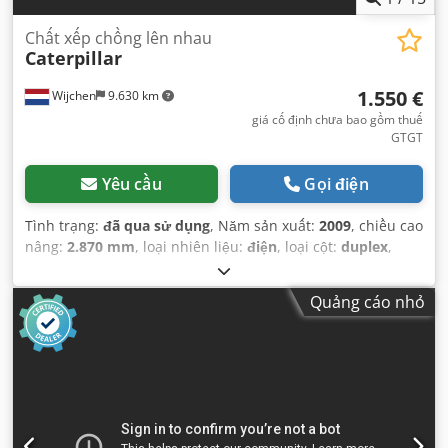
Chất xếp chồng lên nhau
Caterpillar
1.550 €
Wijchen
9.630 km
giá cố định chưa bao gồm thuế
GTGT
Yêu cầu
Gọi điện
Tình trạng:
đã qua sử dụng
, Năm sản xuất:
2009
, chiều cao
nâng:
2.870 mm
, loại nhiên liệu:
điện
, loại cột:
duplex
,
chiều dài càng:
1.140 mm
, tổng chiều cao:
1.950 mm
, tổng
chiều dài:
1.960 mm
, tổng chiều rộng:
850 mm
, màu sắc:
Quảng cáo nhỏ
đen
,