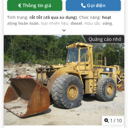
Thông tin giá
Gọi điện
Tình trạng:
rất tốt (đã qua sử dụng)
, Chức năng:
hoạt
động hoàn toàn
, loại nhiên liệu:
diesel
, màu sắc:
vàng
,
tình trạng lốp:
90 phần trăm
, tình trạng truyền động:
90
phần trăm
, số chỗ ngồi:
1
, số máy/phương tiện:
Quảng cáo nhỏ
KM&EW144
, Thiết bị:
cabin, thuỷ lực
,
1
/
10