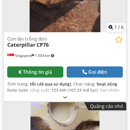
1
/
6
Con lăn trống đơn
Caterpillar
CP76
Singapore
1.504 km
Thông tin giá
Gọi điện
Tình trạng:
tốt (đã qua sử dụng)
, Chức năng:
hoạt động
hoàn toàn
, công suất:
123 kW (167,23 mã lực)
, loại nhiên
liệu:
diesel
, màu sắc:
vàng
, trọng lượng tổng cộng:
17.000
kg
, số máy/phương tiện:
JCP00107
, Thiết bị:
cabin
,
Quảng cáo nhỏ