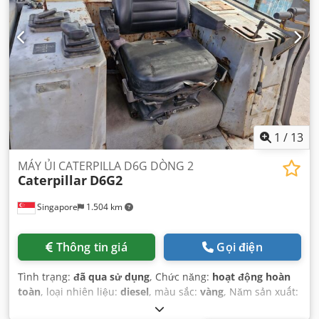
1
/
13
MÁY ỦI CATERPILLA D6G DÒNG 2
Caterpillar
D6G2
Singapore
1.504 km
Thông tin giá
Gọi điện
Tình trạng:
đã qua sử dụng
, Chức năng:
hoạt động hoàn
toàn
, loại nhiên liệu:
diesel
, màu sắc:
vàng
, Năm sản xuất:
2007
, số máy/phương tiện:
CAT00D6GPC6G01049
,