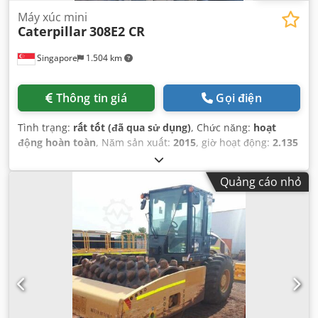
Máy xúc mini
Caterpillar
308E2 CR
Singapore
1.504 km
Thông tin giá
Gọi điện
Tình trạng:
rất tốt (đã qua sử dụng)
, Chức năng:
hoạt
động hoàn toàn
, Năm sản xuất:
2015
, giờ hoạt động:
2.135
h
, số máy/phương tiện:
CAT0308EPMY201796
,
Quảng cáo nhỏ