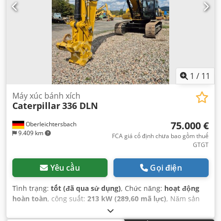
1
/
11
Máy xúc bánh xích
Caterpillar
336 DLN
75.000 €
Oberleichtersbach
9.409 km
FCA giá cố định chưa bao gồm thuế
GTGT
Yêu cầu
Gọi điện
Tình trạng:
tốt (đã qua sử dụng)
, Chức năng:
hoạt động
hoàn toàn
, công suất:
213 kW (289,60 mã lực)
, Năm sản
xuất:
2011
, giờ hoạt động:
9.500 h
, số máy/phương tiện:
MYG00396
,