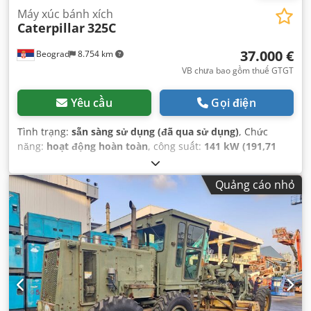
Máy xúc bánh xích
Caterpillar
325C
37.000 €
Beograd
8.754 km
VB chưa bao gồm thuế GTGT
Yêu cầu
Gọi điện
Tình trạng:
sẵn sàng sử dụng (đã qua sử dụng)
, Chức
năng:
hoạt động hoàn toàn
, công suất:
141 kW (191,71
mã lực)
, dung tích gầu xúc:
1,6 m³
, Năm sản xuất:
2005
, số
máy/phương tiện:
CAT 0325CCCRB01219
,
Quảng cáo nhỏ