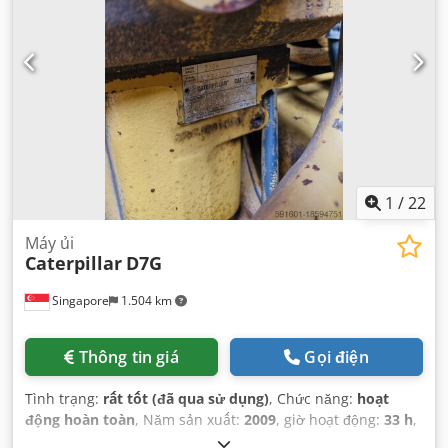
1
/
22
Máy ủi
Caterpillar
D7G
Singapore
1.504 km
Thông tin giá
Gọi điện
Tình trạng:
rất tốt (đã qua sử dụng)
, Chức năng:
hoạt
động hoàn toàn
, Năm sản xuất:
2009
, giờ hoạt động:
33 h
,
số máy/phương tiện:
CAT00D7GLC7G01263
,