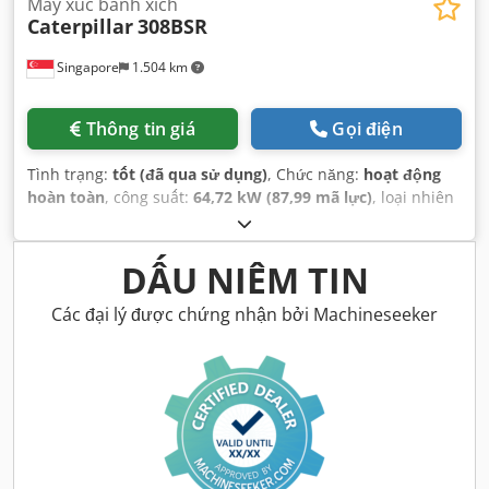
Máy xúc bánh xích
Caterpillar
308BSR
Singapore
1.504 km
Thông tin giá
Gọi điện
Tình trạng:
tốt (đã qua sử dụng)
, Chức năng:
hoạt động
hoàn toàn
, công suất:
64,72 kW (87,99 mã lực)
, loại nhiên
liệu:
diesel
, màu sắc:
vàng
, tình trạng truyền động:
90
phần trăm
, số chỗ ngồi:
1
, số máy/phương tiện:
3YS00993
,
Thiết bị:
cabin, thuỷ lực
,
DẤU NIÊM TIN
Các đại lý được chứng nhận bởi Machineseeker