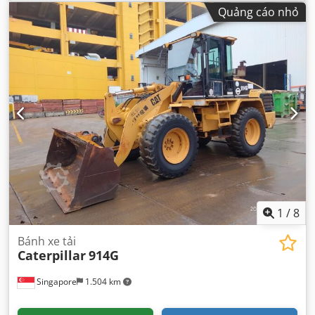
Quảng cáo nhỏ
1
/
8
Bánh xe tải
Caterpillar
914G
Singapore
1.504 km