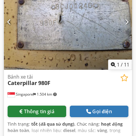
1
/
11
Bánh xe tải
Caterpillar
980F
Singapore
1.504 km
Thông tin giá
Gọi điện
Tình trạng:
tốt (đã qua sử dụng)
, Chức năng:
hoạt động
hoàn toàn
, loại nhiên liệu:
diesel
, màu sắc:
vàng
, trọng