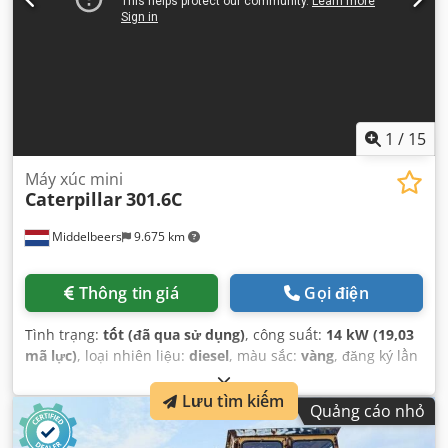
1
/
15
Máy xúc mini
Caterpillar
301.6C
Middelbeers
9.675 km
Thông tin giá
Gọi điện
Tình trạng:
tốt (đã qua sử dụng)
, công suất:
14 kW (19,03
mã lực)
, loại nhiên liệu:
diesel
, màu sắc:
vàng
, đăng ký lần
đầu:
03/2006
, Năm sản xuất:
2006
, giờ hoạt động:
5.484 h
,
Lưu tìm kiếm
Quảng cáo nhỏ