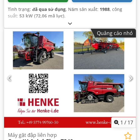
Tình trạng:
đã qua sử dụng
, Năm sản xuất:
1988
, công
suất:
53 kW (72,06 mã lực)
,
Quảng cáo nhỏ
1
/
17
Máy gặt đập liên hợp