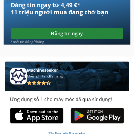
Đăng tin ngay từ 4,49 €
*
Case Ih 7120
11 triệu người mua
đang chờ bạn
Case Ih 7130
Case Ih 7140
Đăng tin ngay
Case Ih 7220
*mỗi tin đăng/tháng
Case Ih 7250
Case Ih 744
Machineseeker
Miễn phí tại cửa hàng
Case Ih 8230
Case Ih 8920
Ứng dụng số 1 cho máy móc đã qua sử dụng!
Case Ih 9180
Case Ih 9230
Case Ih 9280