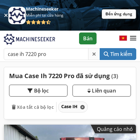
Machineseeker
Đến ứng dụng
Miễn phí tại cửa hàng
Bán
Tìm kiếm
Mua Case Ih 7220 Pro đã sử dụng
(3)
Bộ lọc
Liên quan
Case IH
Xóa tất cả bộ lọc
Quảng cáo nhỏ