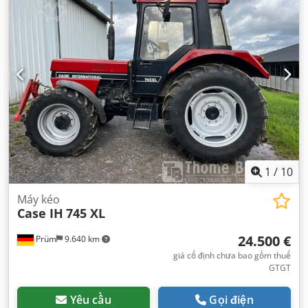
1
/
10
Máy kéo
Case IH
745 XL
24.500 €
Prüm
9.640 km
giá cố định chưa bao gồm thuế
GTGT
Yêu cầu
Gọi điện