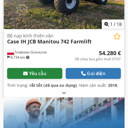
1
/
18
Bộ nạp kính thiên văn
Case IH JCB Manitou
742 Farmlift
54.280 €
Smętowo Graniczne
8.734 km
VB chưa bao gồm thuế GTGT
Yêu cầu
Gọi điện
Tình trạng:
rất tốt (đã qua sử dụng)
, Năm sản xuất:
2018
,