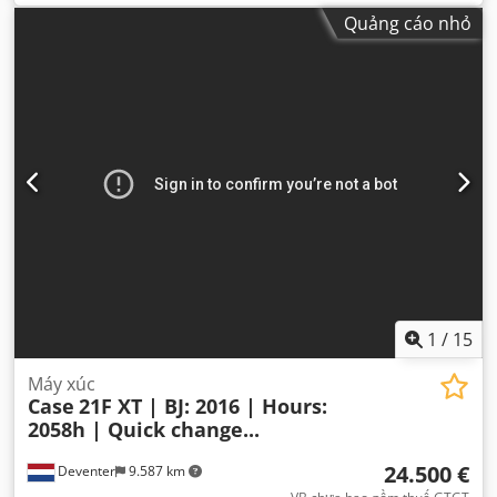
Quảng cáo nhỏ
1
/
15
Máy xúc
Case
21F XT | BJ: 2016 | Hours:
2058h | Quick change...
24.500 €
Deventer
9.587 km