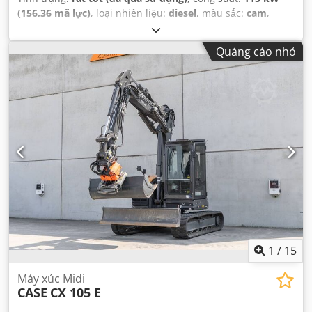
(156,36 mã lực)
, loại nhiên liệu:
diesel
, màu sắc:
cam
,
đăng ký lần đầu:
07/2013
, Năm sản xuất:
2012
, giờ hoạt
động:
15.109 h
,
Quảng cáo nhỏ
1
/
15
Máy xúc Midi
CASE
CX 105 E