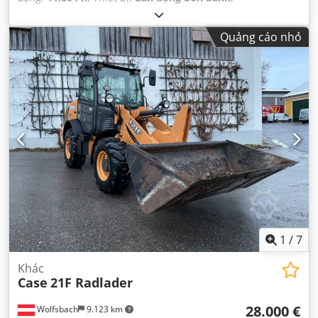
Quảng cáo nhỏ
1
/
7
Khác
Case
21F Radlader
28.000 €
Wolfsbach
9.123 km