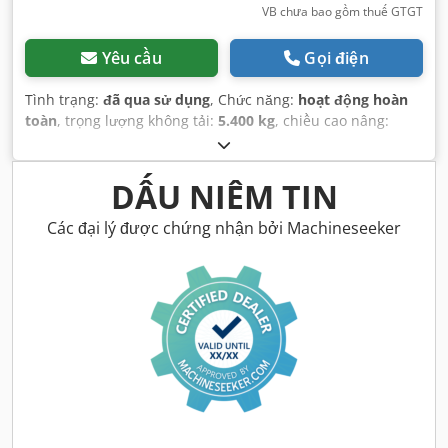
VB chưa bao gồm thuế GTGT
Yêu cầu
Gọi điện
Tình trạng:
đã qua sử dụng
, Chức năng:
hoạt động hoàn
toàn
, trọng lượng không tải:
5.400 kg
, chiều cao nâng:
2.490 mm
, Năm sản xuất:
2014
, giờ hoạt động:
2.081 h
,
tổng chiều dài:
5.550 mm
, chiều cao xây dựng:
2.500 mm
,
loại truyền động:
Diesel Motor
, chiều rộng xây dựng:
1.950
DẤU NIÊM TIN
mm
,
Các đại lý được chứng nhận bởi Machineseeker