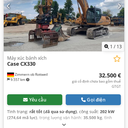
1
/
13
Máy xúc bánh xích
Case
CX330
32.500 €
Zimmern ob Rottweil
9.557 km
giá cố định chưa bao gồm thuế
GTGT
Yêu cầu
Gọi điện
Tình trạng:
rất tốt (đã qua sử dụng)
, công suất:
202 kW
(274,64 mã lực)
, trọng lượng vận hành:
35.500 kg
, tình
trạng xích:
70 phần trăm
, Năm sản xuất:
2006
, giờ hoạt