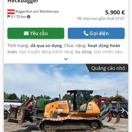
Heckbagger
5.900 €
Klagenfurt am Wörthersee
9.179 km
VB chưa bao gồm thuế GTGT
Yêu cầu
Gọi điện
Tình trạng:
đã qua sử dụng
, Chức năng:
hoạt động hoàn
toàn
, loại truyền động bánh răng:
tự động
, loại nhiên liệu:
diesel
, trọng lượng vận hành:
7.500 kg
, cấu hình trục:
4x2
,
đăng ký lần đầu:
10/1977
, Năm sản xuất:
1977
, Thiết bị:
Quảng cáo nhỏ
thuỷ lực
,