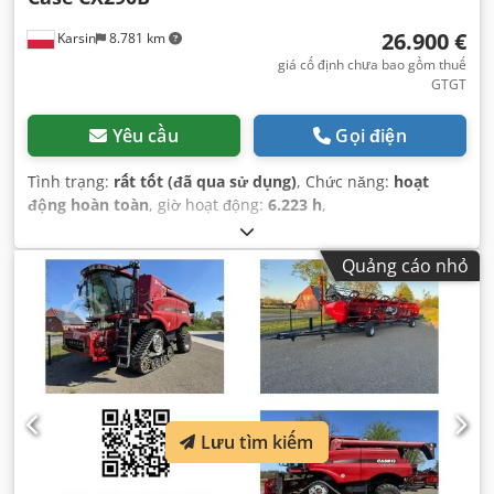
26.900 €
Karsin
8.781 km
giá cố định chưa bao gồm thuế
GTGT
Yêu cầu
Gọi điện
Tình trạng:
rất tốt (đã qua sử dụng)
, Chức năng:
hoạt
động hoàn toàn
, giờ hoạt động:
6.223 h
,
Quảng cáo nhỏ
Lưu tìm kiếm