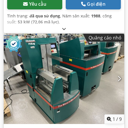
Yêu cầu
Gọi điện
Tình trạng:
đã qua sử dụng
, Năm sản xuất:
1988
, công
suất:
53 kW (72,06 mã lực)
,
Quảng cáo nhỏ
1
/
9