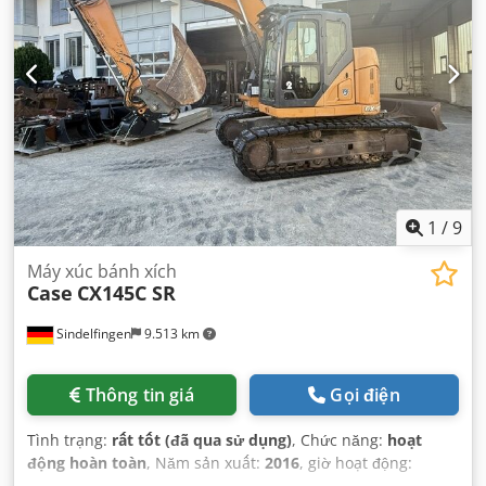
1
/
9
Máy xúc bánh xích
Case
CX145C SR
Sindelfingen
9.513 km
Thông tin giá
Gọi điện
Tình trạng:
rất tốt (đã qua sử dụng)
, Chức năng:
hoạt
động hoàn toàn
, Năm sản xuất:
2016
, giờ hoạt động:
11.500 h
,