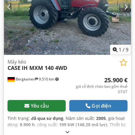
1
/
9
Máy kéo
CASE
IH MXM 140 4WD
25.900 €
Bergkamen
9.510 km
giá cố định chưa bao gồm thuế
GTGT
Yêu cầu
Gọi điện
Tình trạng:
đã qua sử dụng
, Năm sản xuất:
2005
, giờ hoạt
động:
8.900 h
, công suất:
109 kW (148,20 mã lực)
, Thiết bị:
ABS, cabin, dẫn động bốn bánh, điều hòa không khí
,