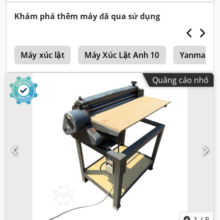
động:
9.139 h
, Thiết bị:
điều hòa không khí
,
Khám phá thêm máy đã qua sử dụng
h
Máy xúc lật
Máy Xúc Lật Anh 10
Yanmar Má
Quảng cáo nhỏ