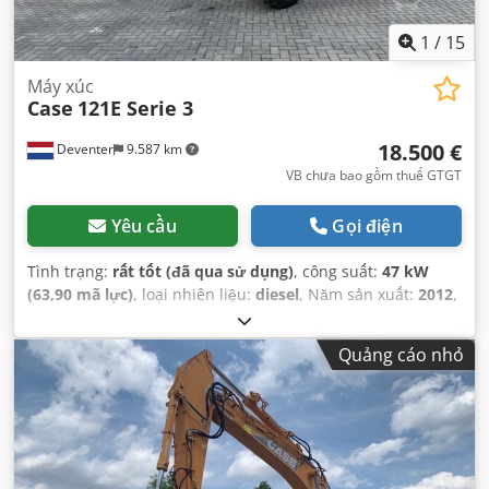
1
/
15
Máy xúc
Case
121E Serie 3
18.500 €
Deventer
9.587 km
VB chưa bao gồm thuế GTGT
Yêu cầu
Gọi điện
Tình trạng:
rất tốt (đã qua sử dụng)
, công suất:
47 kW
(63,90 mã lực)
, loại nhiên liệu:
diesel
, Năm sản xuất:
2012
,
giờ hoạt động:
1.060 h
,
Quảng cáo nhỏ