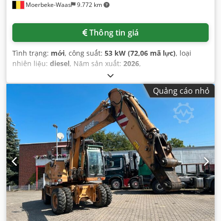
Moerbeke-Waas
9.772 km
Thông tin giá
Tình trạng:
mới
, công suất:
53 kW (72,06 mã lực)
, loại
nhiên liệu:
diesel
, Năm sản xuất:
2026
,
Quảng cáo nhỏ