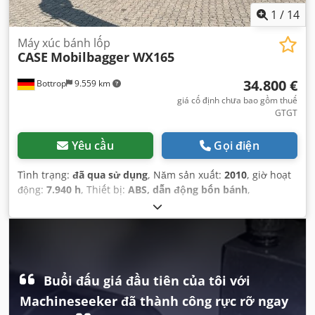
1
/
14
Máy xúc bánh lốp
CASE
Mobilbagger WX165
34.800 €
Bottrop
9.559 km
giá cố định chưa bao gồm thuế
GTGT
Yêu cầu
Gọi điện
Tình trạng:
đã qua sử dụng
, Năm sản xuất:
2010
, giờ hoạt
động:
7.940 h
, Thiết bị:
ABS, dẫn động bốn bánh
,
Buổi đấu giá đầu tiên của tôi với
Machineseeker đã thành công rực rỡ ngay