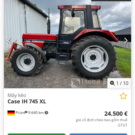
1
/
10
Máy kéo
Case IH
745 XL
24.500 €
Prüm
9.640 km
giá cố định chưa bao gồm thuế
GTGT