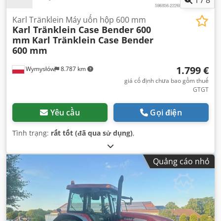
1
/
8
Karl Tränklein Máy uốn hộp 600 mm
Karl Tränklein Case Bender 600
mm
Karl Tränklein Case Bender
600 mm
1.799 €
Wymysłów
8.787 km
giá cố định chưa bao gồm thuế
GTGT
Yêu cầu
Gọi điện
Tình trạng:
rất tốt (đã qua sử dụng)
,
Quảng cáo nhỏ