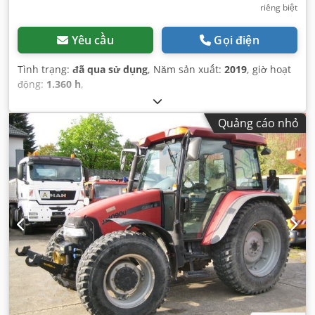
riêng biệt
Yêu cầu
Gọi điện
Tình trạng:
đã qua sử dụng
, Năm sản xuất:
2019
, giờ hoạt
động:
1.360 h
,
Quảng cáo nhỏ