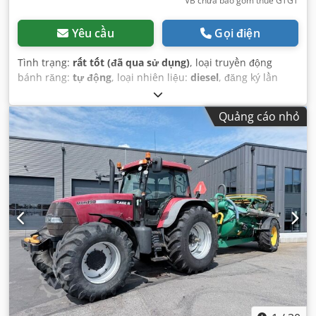
VB chưa bao gồm thuế GTGT
Yêu cầu
Gọi điện
Tình trạng:
rất tốt (đã qua sử dụng)
, loại truyền động
bánh răng:
tự động
, loại nhiên liệu:
diesel
, đăng ký lần
đầu:
06/2016
, Năm sản xuất:
2016
, giờ hoạt động:
2.058 h
,
Thiết bị:
cabin
,
Quảng cáo nhỏ