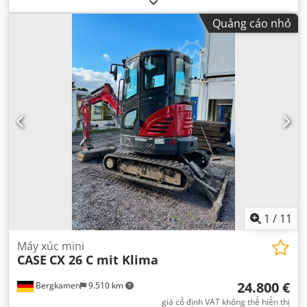
Quảng cáo nhỏ
1
/
11
Máy xúc mini
CASE
CX 26 C mit Klima
24.800 €
Bergkamen
9.510 km
giá cố định VAT không thể hiển thị