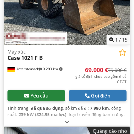
1
/
15
Máy xúc
Case
1021 F B
69.000 €
Untersteinach
9.293 km
79.000 €
giá cố định chưa bao gồm thuế
GTGT
Yêu cầu
Gọi điện
Tình trạng:
đã qua sử dụng
, số km đã đi:
7.980 km
, công
suất:
239 kW (324,95 mã lực)
, loại truyền động bánh răng:
tự động
, loại nhiên liệu:
diesel
, màu sắc:
vàng
, đăng ký lần
đầu:
01/2013
, Năm sản xuất:
2013
, Thiết bị:
điều hòa
Quảng cáo nhỏ
không khí
,