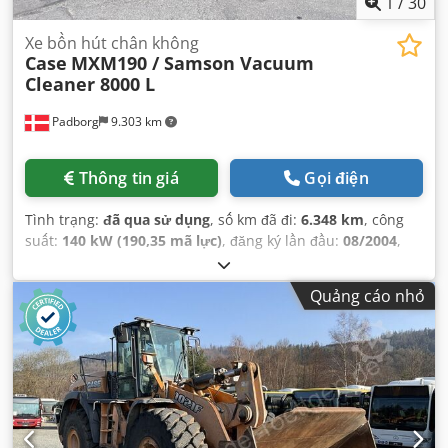
1
/
30
Xe bồn hút chân không
Case
MXM190 / Samson Vacuum
Cleaner 8000 L
Padborg
9.303 km
Thông tin giá
Gọi điện
Tình trạng:
đã qua sử dụng
, số km đã đi:
6.348 km
, công
suất:
140 kW (190,35 mã lực)
, đăng ký lần đầu:
08/2004
,
loại nhiên liệu:
diesel
, Năm sản xuất:
2004
,
Quảng cáo nhỏ