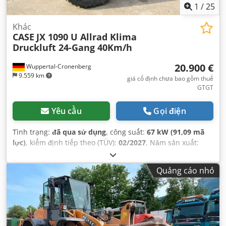
1
/
25
Khác
CASE
JX 1090 U Allrad Klima
Druckluft 24-Gang 40Km/h
20.900 €
Wuppertal-Cronenberg
9.559 km
giá cố định chưa bao gồm thuế
GTGT
Yêu cầu
Gọi điện
Tình trạng:
đã qua sử dụng
, công suất:
67 kW (91,09 mã
lực)
, kiểm định tiếp theo (TÜV):
02/2027
, Năm sản xuất:
2005
, giờ hoạt động:
9.560 h
, Thiết bị:
cabin, dẫn động bốn
bánh, điều hòa không khí
,
Quảng cáo nhỏ