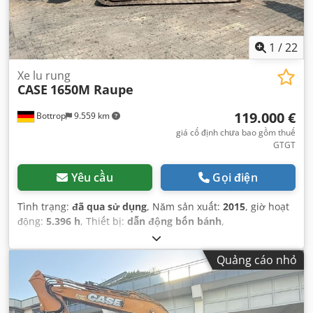
1
/
22
Xe lu rung
CASE
1650M Raupe
119.000 €
Bottrop
9.559 km
giá cố định chưa bao gồm thuế
GTGT
Yêu cầu
Gọi điện
Tình trạng:
đã qua sử dụng
, Năm sản xuất:
2015
, giờ hoạt
động:
5.396 h
, Thiết bị:
dẫn động bốn bánh
,
Quảng cáo nhỏ