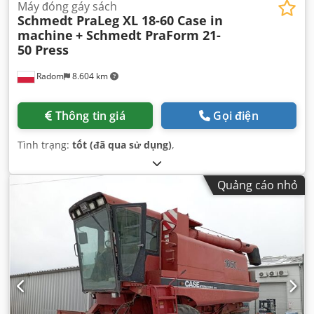
Máy đóng gáy sách
Schmedt PraLeg XL 18-60 Case in
machine
+ Schmedt PraForm 21-
50 Press
Radom
8.604 km
Thông tin giá
Gọi điện
Tình trạng:
tốt (đã qua sử dụng)
,
Quảng cáo nhỏ