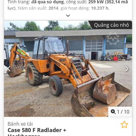
Tình trạng:
đã qua sử dụng
, công suất:
259 kW (352,14 mã
lực)
, Năm sản xuất:
2014
, giờ hoạt động:
10.237 h
,
Quảng cáo nhỏ
1
/
10
Bánh xe tải
Case 580 F Radlader +