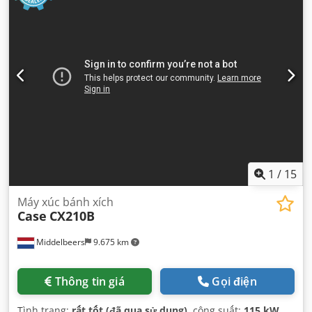
1
/
15
Máy xúc bánh xích
Case
CX210B
Middelbeers
9.675 km
Thông tin giá
Gọi điện
Tình trạng:
rất tốt (đã qua sử dụng)
, công suất:
115 kW