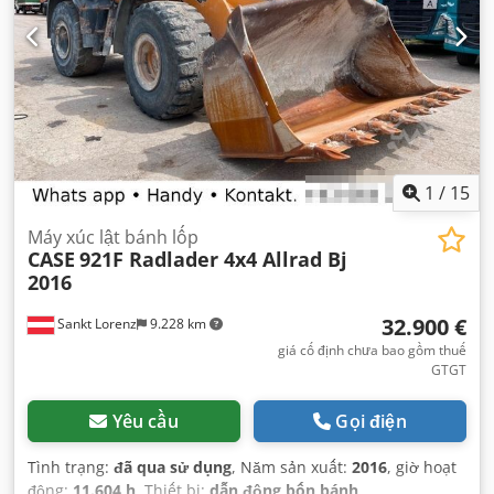
1
/
15
Máy xúc lật bánh lốp
CASE
921F Radlader 4x4 Allrad Bj
2016
32.900 €
Sankt Lorenz
9.228 km
giá cố định chưa bao gồm thuế
GTGT
Yêu cầu
Gọi điện
Tình trạng:
đã qua sử dụng
, Năm sản xuất:
2016
, giờ hoạt
động:
11.604 h
, Thiết bị:
dẫn động bốn bánh
,