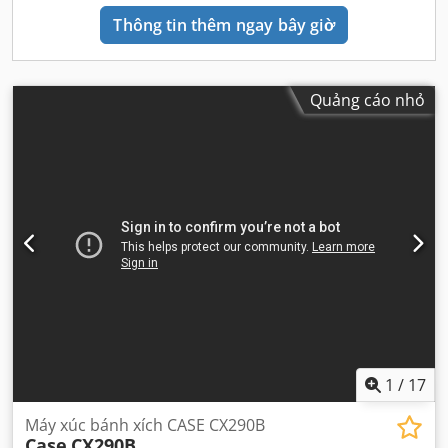
Thông tin thêm ngay bây giờ
Quảng cáo nhỏ
1
/
17
Máy xúc bánh xích CASE CX290B
Case
CX290B