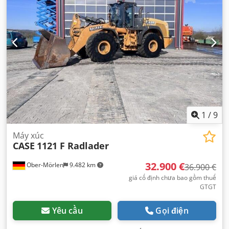
1
/
9
Máy xúc
CASE
1121 F Radlader
32.900 €
Ober-Mörlen
9.482 km
36.900 €
giá cố định chưa bao gồm thuế
GTGT
Yêu cầu
Gọi điện