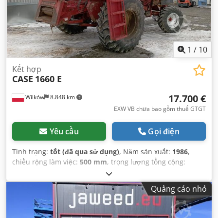
1
/
10
Kết hợp
CASE
1660 E
17.700 €
Wilków
8.848 km
EXW VB chưa bao gồm thuế GTGT
Yêu cầu
Gọi điện
Tình trạng:
tốt (đã qua sử dụng)
, Năm sản xuất:
1986
,
chiều rộng làm việc:
500 mm
, trọng lượng tổng cộng:
12.500 kg
, số máy/phương tiện:
017128
,
Quảng cáo nhỏ