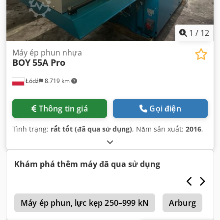
1
/
12
Máy ép phun nhựa
BOY
55A Pro
Łódź
8.719 km
Thông tin giá
Gọi điện
Tình trạng:
rất tốt (đã qua sử dụng)
, Năm sản xuất:
2016
,
Khám phá thêm máy đã qua sử dụng
5
Máy ép phun, lực kẹp 250–999 kN
Arburg