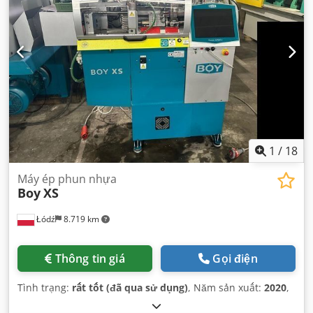
1
/
18
Máy ép phun nhựa
Boy
XS
Łódź
8.719 km
Thông tin giá
Gọi điện
Tình trạng:
rất tốt (đã qua sử dụng)
, Năm sản xuất:
2020
,