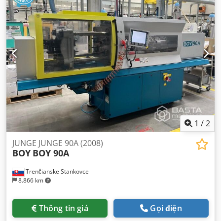
1
/
2
JUNGE JUNGE 90A (2008)
BOY
BOY 90A
Trenčianske Stankovce
8.866 km
Thông tin giá
Gọi điện