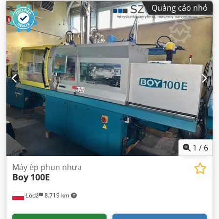
Quảng cáo nhỏ
1
/
6
Máy ép phun nhựa
Boy
100E
Łódź
8.719 km