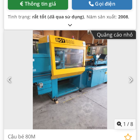
Thông tin giá
Gọi điện
Tình trạng:
rất tốt (đã qua sử dụng)
, Năm sản xuất:
2008
,
Quảng cáo nhỏ
1
/
8
Cậu bé 80M