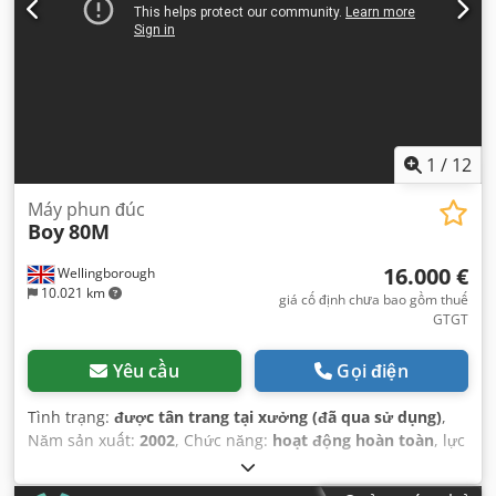
1
/
12
Máy phun đúc
Boy
80M
16.000 €
Wellingborough
10.021 km
giá cố định chưa bao gồm thuế
GTGT
Yêu cầu
Gọi điện
Tình trạng:
được tân trang tại xưởng (đã qua sử dụng)
,
Năm sản xuất:
2002
, Chức năng:
hoạt động hoàn toàn
, lực
kẹp:
805 kN
, đường kính trục vít:
42 mm
, trọng lượng
phun:
172 g
,