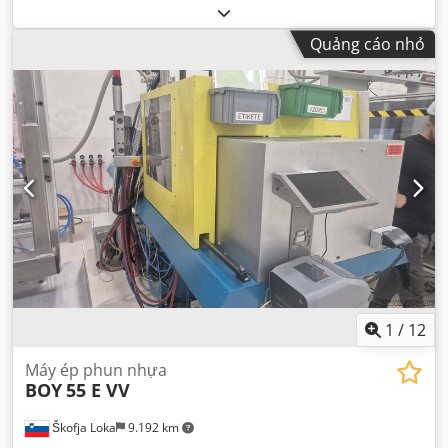
Quảng cáo nhỏ
1
/
12
Máy ép phun nhựa
BOY
55 E VV
Škofja Loka
9.192 km