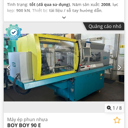
Tình trạng:
tốt (đã qua sử dụng)
, Năm sản xuất:
2008
, lực
kẹp:
900 kN
, Thiết bị:
tài liệu / sổ tay hướng dẫn
,
Quảng cáo nhỏ
1
/
8
Máy ép phun nhựa
BOY
BOY 90 E