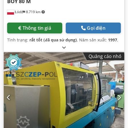
BOY
80 M
Łódź
8.719 km
Thông tin giá
Gọi điện
Tình trạng:
rất tốt (đã qua sử dụng)
, Năm sản xuất:
1997
,
Quảng cáo nhỏ