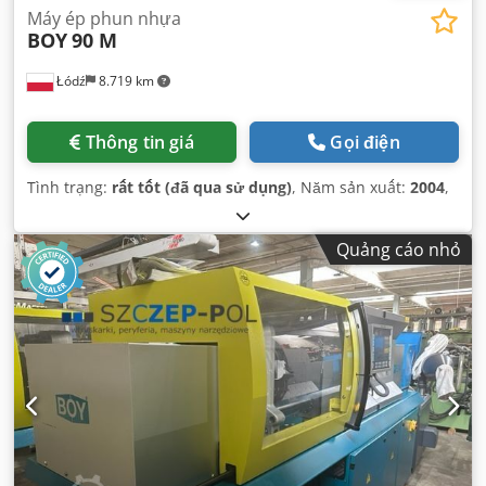
Máy ép phun nhựa
BOY
90 M
Łódź
8.719 km
Thông tin giá
Gọi điện
Tình trạng:
rất tốt (đã qua sử dụng)
, Năm sản xuất:
2004
,
Quảng cáo nhỏ