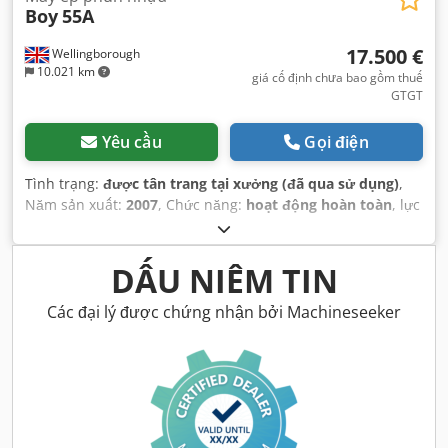
Boy
55A
17.500 €
Wellingborough
10.021 km
giá cố định chưa bao gồm thuế
GTGT
Yêu cầu
Gọi điện
Tình trạng:
được tân trang tại xưởng (đã qua sử dụng)
,
Năm sản xuất:
2007
, Chức năng:
hoạt động hoàn toàn
, lực
kẹp:
550 kN
, tổng chiều dài:
4.220 mm
, tổng chiều rộng:
1.105 mm
, tổng chiều cao:
2.040 mm
,
DẤU NIÊM TIN
Các đại lý được chứng nhận bởi Machineseeker