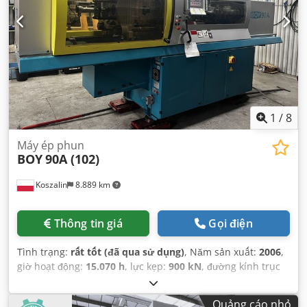
1
/
8
Máy ép phun
BOY
90A (102)
Koszalin
8.889 km
Thông tin giá
Gọi điện
Tình trạng:
rất tốt (đã qua sử dụng)
, Năm sản xuất:
2006
,
giờ hoạt động:
15.070 h
, lực kẹp:
900 kN
, đường kính trục
vít:
42 mm
, áp suất phun:
1.724 thanh
, trọng lượng phun:
193 g
,
Quảng cáo nhỏ