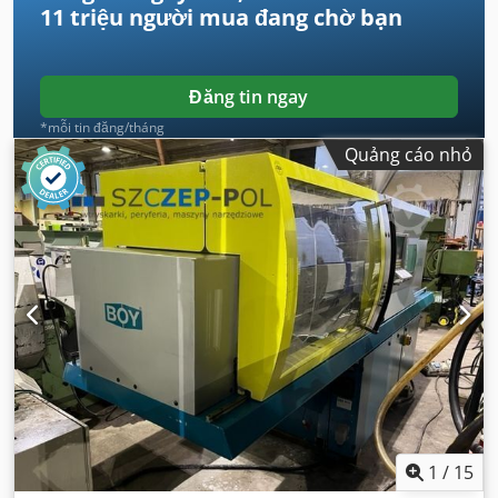
11 triệu người mua
đang chờ bạn
Đăng tin ngay
*mỗi tin đăng/tháng
Quảng cáo nhỏ
1
/
15