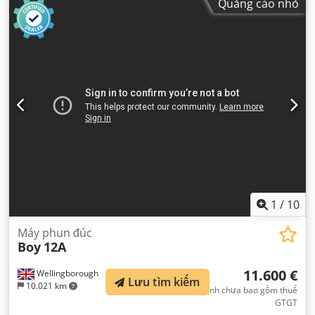
Quảng cáo nhỏ
1
/
10
Máy phun đúc
Boy
12A
11.600 €
Wellingborough
Lưu tìm kiếm
10.021 km
giá cố định chưa bao gồm thuế
GTGT