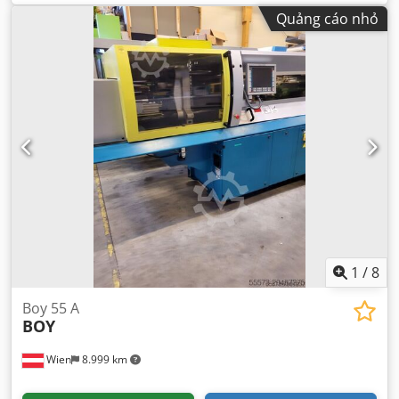
Quảng cáo nhỏ
1
/
8
Boy 55 A
BOY
Wien
8.999 km