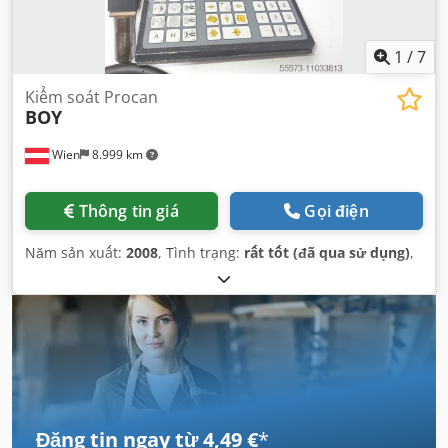
1
/
7
Kiểm soát Procan
BOY
Wien
8.999 km
Thông tin giá
Gọi điện
Năm sản xuất:
2008
, Tình trạng:
rất tốt (đã qua sử dụng)
,
Đăng tin ngay từ 4,49 €
*