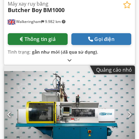
Máy xay ruy băng
Butcher Boy
BM1000
Walkeringham
9.982 km
Thông tin giá
Gọi điện
Tình trạng:
gần như mới (đã qua sử dụng)
,
Quảng cáo nhỏ