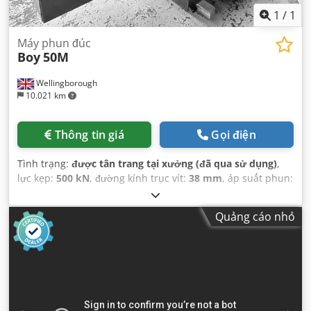
1
/
1
Máy phun đúc
Boy
50M
Wellingborough
10.021 km
Thông tin giá
Gọi điện
Tình trạng:
được tân trang tại xưởng (đã qua sử dụng)
,
lực kẹp:
500 kN
, đường kính trục vít:
38 mm
, áp suất phun:
1.341 thanh
,
Quảng cáo nhỏ