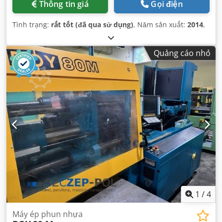
Thông tin giá
Gọi điện
Tình trạng:
rất tốt (đã qua sử dụng)
, Năm sản xuất:
2014
,
Quảng cáo nhỏ
1
/
4
Máy ép phun nhựa