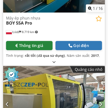
1
/
16
Máy ép phun nhựa
BOY
55A Pro
Łódź
8.719 km
Thông tin giá
Gọi điện
Tình trạng:
rất tốt (đã qua sử dụng)
, Năm sản xuất:
2017
,
Quảng cáo nhỏ