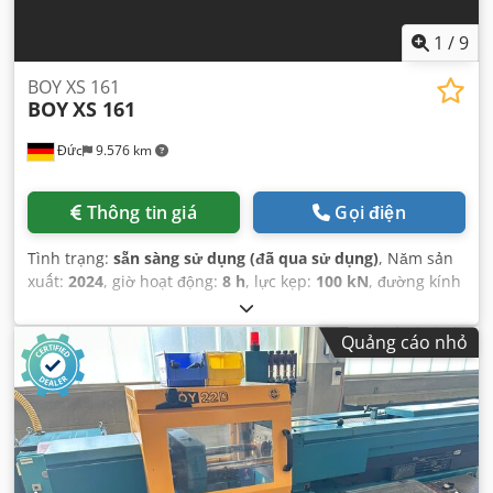
1
/
9
BOY XS 161
BOY
XS 161
Đức
9.576 km
Thông tin giá
Gọi điện
Tình trạng:
sẵn sàng sử dụng (đã qua sử dụng)
, Năm sản
xuất:
2024
, giờ hoạt động:
8 h
, lực kẹp:
100 kN
, đường kính
trục vít:
18 mm
, tổng chiều rộng:
526 mm
, tổng chiều cao:
1.692 mm
, trọng lượng tổng cộng:
450 kg
, chiều dài sản
Quảng cáo nhỏ
phẩm (tối đa):
1.485 mm
,