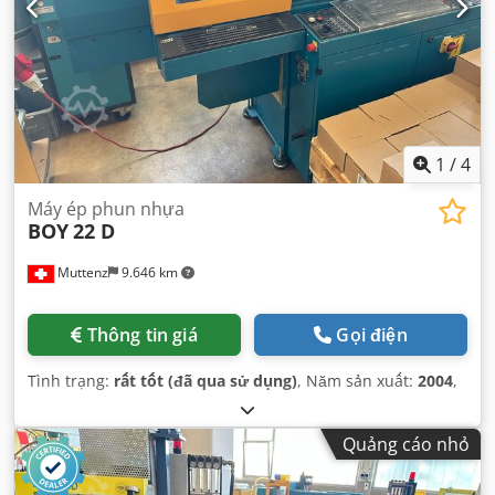
1
/
4
Máy ép phun nhựa
BOY
22 D
Muttenz
9.646 km
Thông tin giá
Gọi điện
Tình trạng:
rất tốt (đã qua sử dụng)
, Năm sản xuất:
2004
,
Quảng cáo nhỏ