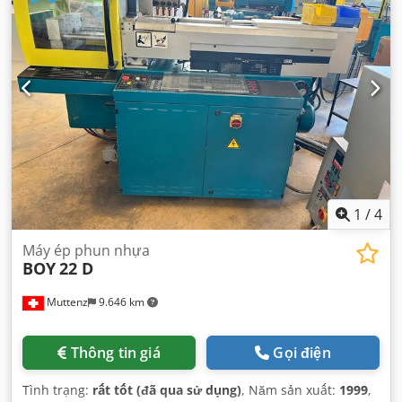
1
/
4
Máy ép phun nhựa
BOY
22 D
Muttenz
9.646 km
Thông tin giá
Gọi điện
Tình trạng:
rất tốt (đã qua sử dụng)
, Năm sản xuất:
1999
,