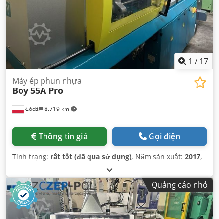
1
/
17
Máy ép phun nhựa
Boy
55A Pro
Łódź
8.719 km
Thông tin giá
Gọi điện
Tình trạng:
rất tốt (đã qua sử dụng)
, Năm sản xuất:
2017
,
Quảng cáo nhỏ