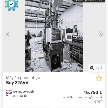
1
/
1
Máy ép phun nhựa
Boy
22AVV
16.750 €
Wellingborough
10.021 km
giá cố định chưa bao gồm thuế
GTGT