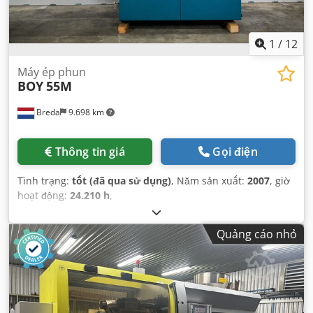
1
/
12
Máy ép phun
BOY
55M
Breda
9.698 km
Thông tin giá
Gọi điện
Tình trạng:
tốt (đã qua sử dụng)
, Năm sản xuất:
2007
, giờ
hoạt động:
24.210 h
,
Quảng cáo nhỏ