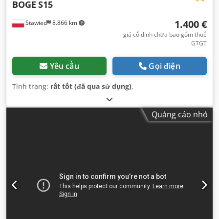
BOGE
S15
1.400 €
Stawiec
8.866 km
giá cố định chưa bao gồm thuế
GTGT
Yêu cầu
Gọi điện
Tình trạng:
rất tốt (đã qua sử dụng)
,
Quảng cáo nhỏ