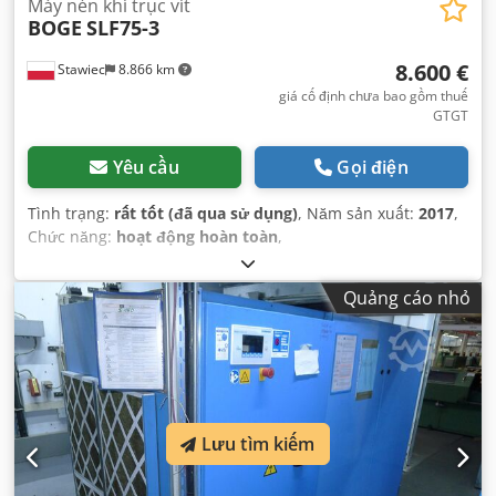
Máy nén khí trục vít
BOGE
SLF75-3
8.600 €
Stawiec
8.866 km
giá cố định chưa bao gồm thuế
GTGT
Yêu cầu
Gọi điện
Tình trạng:
rất tốt (đã qua sử dụng)
, Năm sản xuất:
2017
,
Chức năng:
hoạt động hoàn toàn
,
Quảng cáo nhỏ
Lưu tìm kiếm