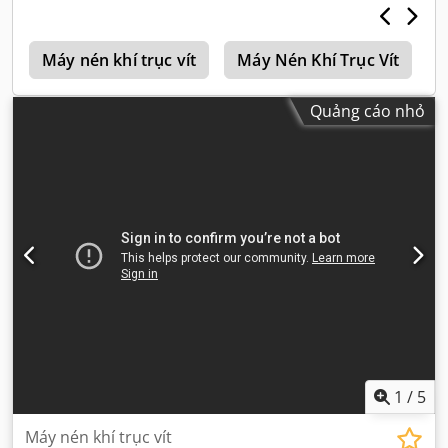
h
Máy nén khí trục vít
Máy Nén Khí Trục Vít
Quảng cáo nhỏ
1
/
5
Máy nén khí trục vít