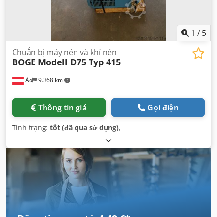
1
/
5
Chuẩn bị máy nén và khí nén
BOGE
Modell D75 Typ 415
Áo
9.368 km
Thông tin giá
Gọi điện
Tình trạng:
tốt (đã qua sử dụng)
,