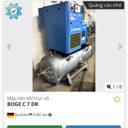
Quảng cáo nhỏ
1
/
8
Máy nén khí trục vít
BOGE
C 7 DR
Buchdorf
9.381 km