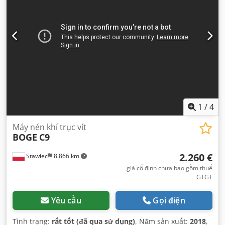
1
/
4
Máy nén khí trục vít
BOGE
C9
2.260 €
Stawiec
8.866 km
giá cố định chưa bao gồm thuế
GTGT
Yêu cầu
Gọi điện
Tình trạng:
rất tốt (đã qua sử dụng)
, Năm sản xuất:
2018
,