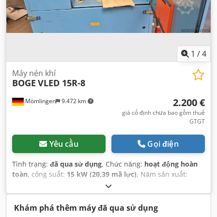
1
/
4
Máy nén khí
BOGE
VLED 15R-8
2.200 €
Mömlingen
9.472 km
giá cố định chưa bao gồm thuế
GTGT
Yêu cầu
Gọi điện
Tình trạng:
đã qua sử dụng
, Chức năng:
hoạt động hoàn
toàn
, công suất:
15 kW (20,39 mã lực)
, Năm sản xuất:
1992
, giờ hoạt động:
23.257 h
, số máy/phương tiện:
15030
,
Khám phá thêm máy đã qua sử dụng