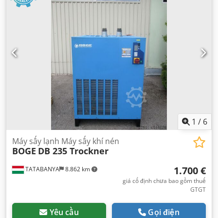
1
/
6
Máy sấy lạnh Máy sấy khí nén
BOGE
DB 235 Trockner
1.700 €
TATABANYA
8.862 km
giá cố định chưa bao gồm thuế
GTGT
Yêu cầu
Gọi điện