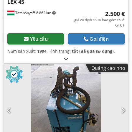
LEX 45
2.500 €
Tatabánya
8.862 km
giá cố định chưa bao gồm thuế
GTGT
Yêu cầu
Gọi điện
Năm sản xuất:
1994
, Tình trạng:
tốt (đã qua sử dụng)
,
Quảng cáo nhỏ