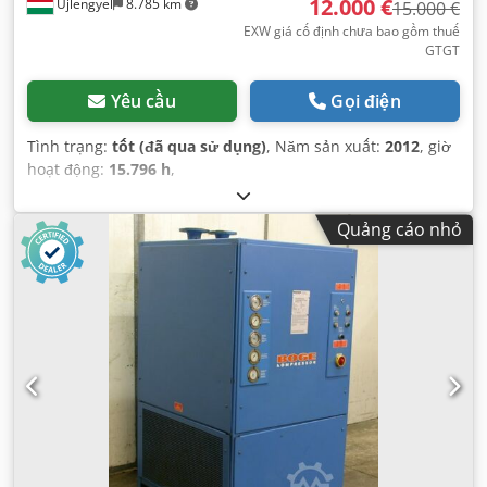
12.000 €
Újlengyel
8.785 km
15.000 €
EXW giá cố định chưa bao gồm thuế
GTGT
Yêu cầu
Gọi điện
Tình trạng:
tốt (đã qua sử dụng)
, Năm sản xuất:
2012
, giờ
hoạt động:
15.796 h
,
Quảng cáo nhỏ