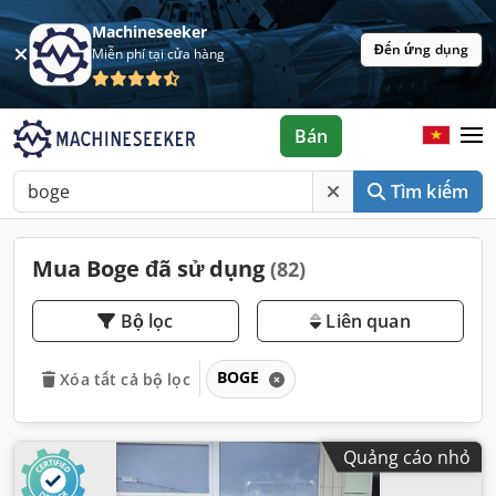
Machineseeker
Đến ứng dụng
Miễn phí tại cửa hàng
Bán
Tìm kiếm
Mua Boge đã sử dụng
(82)
Bộ lọc
Liên quan
BOGE
Xóa tất cả bộ lọc
Quảng cáo nhỏ