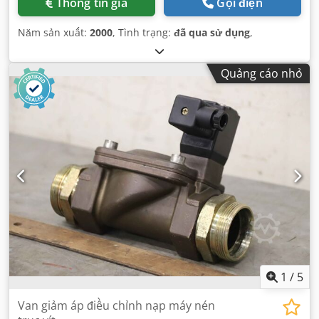
Thông tin giá
Gọi điện
Năm sản xuất:
2000
, Tình trạng:
đã qua sử dụng
,
Quảng cáo nhỏ
1
/
5
Van giảm áp điều chỉnh nạp máy nén