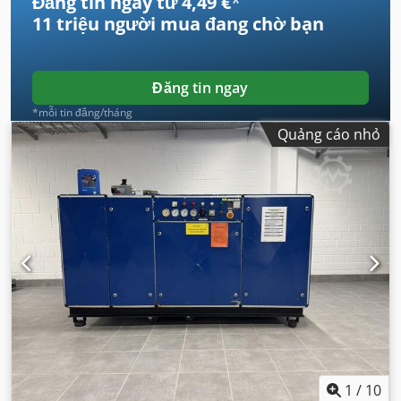
Đăng tin ngay từ 4,49 €
*
11 triệu người mua
đang chờ bạn
Đăng tin ngay
*mỗi tin đăng/tháng
Quảng cáo nhỏ
1
/
10