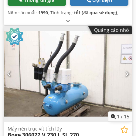
Năm sản xuất:
1990
, Tình trạng:
tốt (đã qua sử dụng)
,
Quảng cáo nhỏ
1
/
15
Máy nén trục vít tích lũy
Boge
306022 V 230 L SL 270