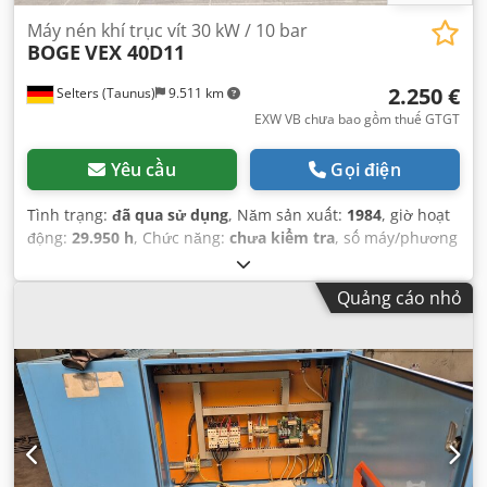
Máy nén khí trục vít 30 kW / 10 bar
BOGE
VEX 40D11
2.250 €
Selters (Taunus)
9.511 km
EXW VB chưa bao gồm thuế GTGT
Yêu cầu
Gọi điện
Tình trạng:
đã qua sử dụng
, Năm sản xuất:
1984
, giờ hoạt
động:
29.950 h
, Chức năng:
chưa kiểm tra
, số máy/phương
tiện:
6051
,
Quảng cáo nhỏ