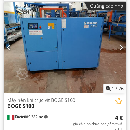
Quảng cáo nhỏ
1
/
26
Máy nén khí trục vít BOGE S100
BOGE
S100
4 €
Rimini
9.382 km
giá cố định chưa bao gồm thuế
GTGT