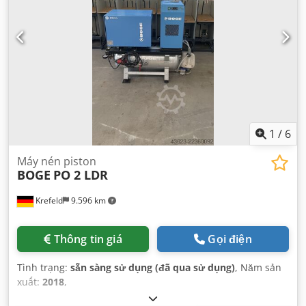
1
/
6
Máy nén piston
BOGE
PO 2 LDR
Krefeld
9.596 km
Thông tin giá
Gọi điện
Tình trạng:
sẵn sàng sử dụng (đã qua sử dụng)
, Năm sản
xuất:
2018
,