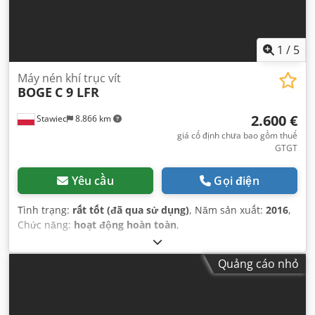
1
/
5
Máy nén khí trục vít
BOGE
C 9 LFR
2.600 €
Stawiec
8.866 km
giá cố định chưa bao gồm thuế
GTGT
Yêu cầu
Gọi điện
Tình trạng:
rất tốt (đã qua sử dụng)
, Năm sản xuất:
2016
,
Chức năng:
hoạt động hoàn toàn
,
Quảng cáo nhỏ