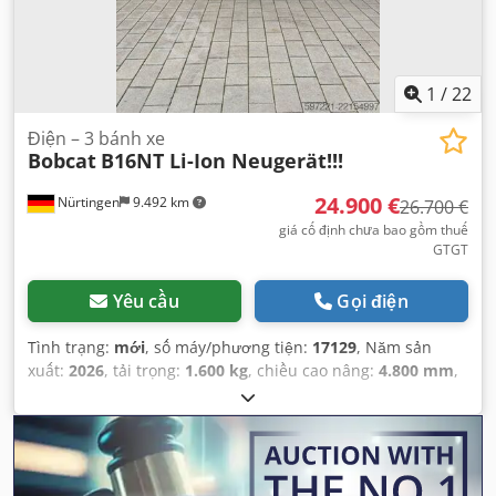
1
/
22
Điện – 3 bánh xe
Bobcat
B16NT Li-Ion Neugerät!!!
24.900 €
Nürtingen
9.492 km
26.700 €
giá cố định chưa bao gồm thuế
GTGT
Yêu cầu
Gọi điện
Tình trạng:
mới
, số máy/phương tiện:
17129
, Năm sản
xuất:
2026
, tải trọng:
1.600 kg
, chiều cao nâng:
4.800 mm
,
nâng tự do:
1.484 mm
, tâm tải trọng:
500 mm
, loại nhiên
liệu:
điện
, loại cột:
triplex
, chiều cao xây dựng:
2.215 mm
,
điện áp ắc quy:
51,2 V
, chiều dài càng:
1.200 mm
, kích
thước lốp trước:
18x7-8 non marking
, kích thước lốp sau:
16x6-8 non marking
, trọng lượng tổng cộng:
3.290 kg
,