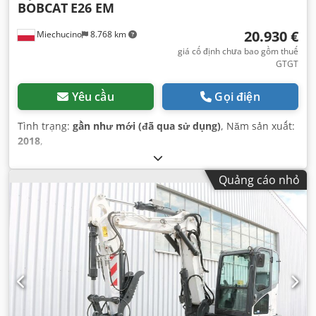
BOBCAT
E26 EM
20.930 €
Miechucino
8.768 km
giá cố định chưa bao gồm thuế
GTGT
Yêu cầu
Gọi điện
Tình trạng:
gần như mới (đã qua sử dụng)
, Năm sản xuất:
2018
,
Quảng cáo nhỏ