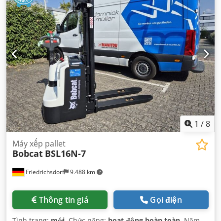
lượng không tải:
6.930 kg
, tổng chiều dài:
3.300 mm
, loại
truyền động:
Diesel
, chiều rộng xây dựng:
1.455 mm
,
1
/
8
Máy xếp pallet
Bobcat
BSL16N-7
Friedrichsdorf
9.488 km
Thông tin giá
Gọi điện
Tình trạng:
mới
, Chức năng:
hoạt động hoàn toàn
, Năm