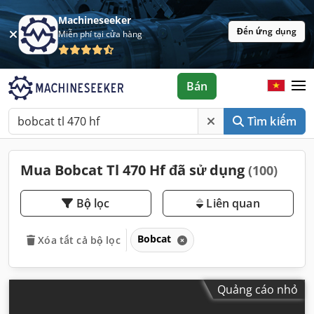
Machineseeker
Đến ứng dụng
Miễn phí tại cửa hàng
Bán
Tìm kiếm
Mua Bobcat Tl 470 Hf đã sử dụng
(100)
Bộ lọc
Liên quan
Bobcat
Xóa tất cả bộ lọc
Quảng cáo nhỏ