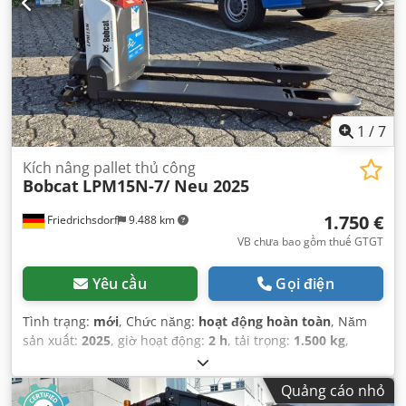
1
/
7
Kích nâng pallet thủ công
Bobcat
LPM15N-7/ Neu 2025
1.750 €
Friedrichsdorf
9.488 km
VB chưa bao gồm thuế GTGT
Yêu cầu
Gọi điện
Tình trạng:
mới
, Chức năng:
hoạt động hoàn toàn
, Năm
sản xuất:
2025
, giờ hoạt động:
2 h
, tải trọng:
1.500 kg
,
chiều cao nâng:
115 mm
, loại nhiên liệu:
điện
, chiều cao
xây dựng:
1.160 mm
, chiều dài càng:
1.150 mm
, trọng
Quảng cáo nhỏ
lượng không tải:
123 kg
, tổng chiều dài:
1.530 mm
, loại