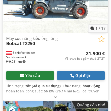
1
/
17
Máy xúc nâng kiểu ống lồng
Bobcat
T2250
21.900 €
Sankt Veit in der
Südsteiermark
VB chưa bao gồm thuế GTGT
9.081 km
Yêu cầu
Gọi điện
Tình trạng:
tốt (đã qua sử dụng)
, Chức năng:
hoạt động
hoàn toàn
, công suất:
56 kW (76,14 mã lực)
, loại truyền
động bánh răng:
hydrostat
, loại nhiên liệu:
diesel
, công
suất nâng:
2.200 kg/m
, Năm sản xuất:
2008
, giờ hoạt động:
Quảng cáo nhỏ
4.871 h
, Thiết bị:
cabin, càng nâng pallet
,