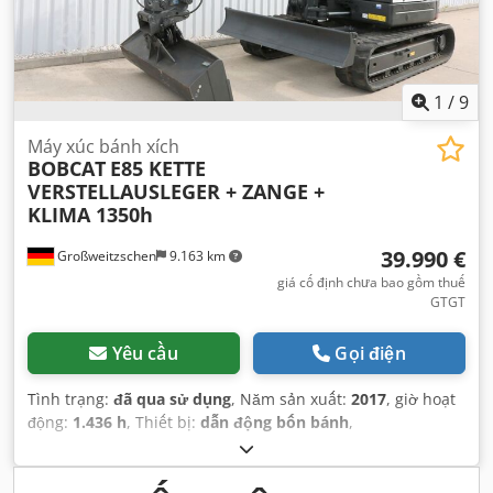
1
/
9
Máy xúc bánh xích
BOBCAT
E85 KETTE
VERSTELLAUSLEGER + ZANGE +
KLIMA 1350h
39.990 €
Großweitzschen
9.163 km
giá cố định chưa bao gồm thuế
GTGT
Yêu cầu
Gọi điện
Tình trạng:
đã qua sử dụng
, Năm sản xuất:
2017
, giờ hoạt
động:
1.436 h
, Thiết bị:
dẫn động bốn bánh
,