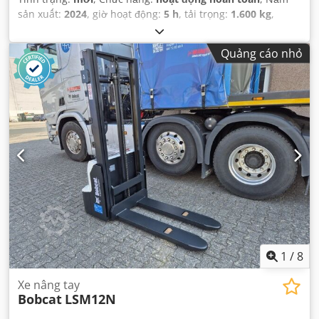
sản xuất:
2024
, giờ hoạt động:
5 h
, tải trọng:
1.600 kg
,
chiều cao nâng:
4.320 mm
, nâng tự do:
1.420 mm
, loại
nhiên liệu:
điện
, loại cột:
triplex
, chiều cao xây dựng:
2.008
Quảng cáo nhỏ
mm
, chiều dài càng:
1.150 mm
, trọng lượng không tải:
1.340 kg
, tổng chiều dài:
1.964 mm
, loại truyền động:
Elektro
, chiều rộng xây dựng:
820 mm
,
1
/
8
Xe nâng tay
Bobcat
LSM12N