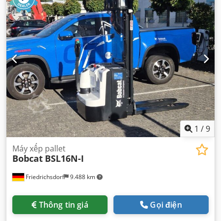
1
/
9
Máy xếp pallet
Bobcat
BSL16N-I
Friedrichsdorf
9.488 km
Thông tin giá
Gọi điện