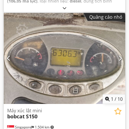
(106,05 mã lực)
, loại nhiên liệu:
diesel
, dung tích bình
nhiên liệu:
120 l
, màu sắc:
khác
, chiều cao nâng:
3.350
mm
, Năm sản xuất:
2023
, giờ hoạt động:
1.168 h
, Thiết bị:
Quảng cáo nhỏ
điều hòa không khí
,
1
/
10
Máy xúc lật mini
bobcat
S150
Singapore
1.504 km