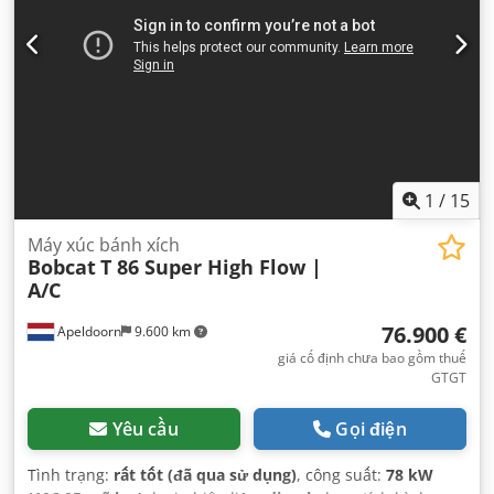
1
/
15
Máy xúc bánh xích
Bobcat
T 86 Super High Flow |
A/C
76.900 €
Apeldoorn
9.600 km
giá cố định chưa bao gồm thuế
GTGT
Yêu cầu
Gọi điện
Tình trạng:
rất tốt (đã qua sử dụng)
, công suất:
78 kW