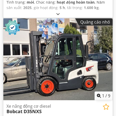
Tình trạng:
mới
, Chức năng:
hoạt động hoàn toàn
, Năm
sản xuất:
2025
, giờ hoạt động:
5 h
, tải trọng:
1.600 kg
,
chiều cao nâng:
4.620 mm
, nâng tự do:
1.520 mm
, loại
nhiên liệu:
điện
, loại cột:
triplex
, chiều cao xây dựng:
2.108
Quảng cáo nhỏ
mm
, chiều dài càng:
1.150 mm
, trọng lượng không tải:
1.340 kg
, tổng chiều dài:
1.964 mm
, loại truyền động:
Elektro
, chiều rộng xây dựng:
820 mm
,
1
/
9
Xe nâng động cơ diesel
Bobcat
D35NXS