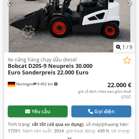
1
/
9
Xe nâng hàng chạy dầu diesel
Bobcat
D20S-9 Neupreis 30.000
Euro Sonderpreis 22.000 Euro
22.000 €
Nürtingen
9.492 km
giá cố định chưa bao gồm thuế
GTGT
Yêu cầu
Gọi điện
Tình trạng:
rất tốt (đã qua sử dụng)
, số máy/phương tiện:
17251
, Năm sản xuất:
2024
, giờ hoạt động:
430 h
, tải trọng:
2.000 kg
, chiều cao nâng:
4.730 mm
, nâng tự do:
1.470