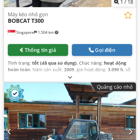
1
/
18
Máy kéo nhỏ gọn
BOBCAT
T300
Singapore
1.504 km
Thông tin giá
Gọi điện
Tình trạng:
tốt (đã qua sử dụng)
, Chức năng:
hoạt động
hoàn toàn
, Năm sản xuất:
2009
, giờ hoạt động:
3.090 h
, số
máy/phương tiện:
A5GU35248
,
Quảng cáo nhỏ