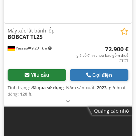
Máy xúc lật bánh lốp
BOBCAT
TL25
72.900 €
Passau
9.201 km
giá cố định chưa bao gồm thuế
GTGT
Yêu cầu
Gọi điện
Tình trạng:
đã qua sử dụng
, Năm sản xuất:
2023
, giờ hoạt
động:
120 h
,
Quảng cáo nhỏ