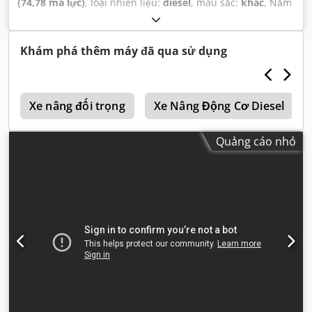
(74,78 mã lực)
, loại nhiên liệu:
diesel
, màu sắc:
khác
, Năm
sản xuất:
2024
, giờ hoạt động:
916 h
, Thiết bị:
điều hòa
không khí
,
Khám phá thêm máy đã qua sử dụng
g
Xe nâng đối trọng
Xe Nâng Động Cơ Diesel
Quảng cáo nhỏ