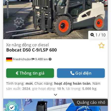
1
/
10
Xe nâng động cơ diesel
Bobcat
D50 C-9/LSP 600
Friedrichsdorf
9.488 km
Thông tin giá
Gọi điện
Tình trạng:
mới
, Chức năng:
hoạt động hoàn toàn
, Năm
sản xuất:
2024
, giờ hoạt động:
10 h
, tải trọng:
5.000 kg
,
chiều cao nâng:
5.025 mm
, nâng tự do:
1.130 mm
, loại
nhiên liệu:
diesel
, loại cột:
triplex
, chiều cao xây dựng:
Quảng cáo nhỏ
2.470 mm
, công suất:
55 kW (74,78 mã lực)
, chiều rộng giá
đỡ càng nâng:
1.300 mm
, chiều dài càng:
1.200 mm
, trọng