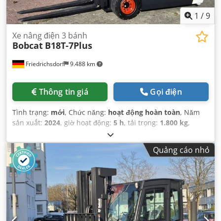
1
/
9
Xe nâng điện 3 bánh
Bobcat
B18T-7Plus
Friedrichsdorf
9.488 km
Thông tin giá
Gọi điện
Tình trạng:
mới
, Chức năng:
hoạt động hoàn toàn
, Năm
sản xuất:
2024
, giờ hoạt động:
5 h
, tải trọng:
1.800 kg
,
chiều cao nâng:
4.750 mm
, nâng tự do:
1.540 mm
, loại
nhiên liệu:
điện
, loại cột:
triplex
, chiều cao xây dựng:
2.130
Quảng cáo nhỏ
mm
, công suất:
6 kW (8,16 mã lực)
, chiều rộng giá đỡ càng
nâng:
902 mm
, chiều dài càng:
1.200 mm
, trọng lượng
không tải:
3.250 kg
, tổng chiều dài:
1.991 mm
, loại truyền
động:
Elektro
, chiều rộng xây dựng:
1.090 mm
,