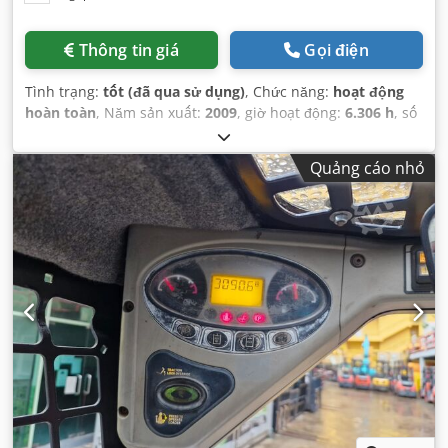
Thông tin giá
Gọi điện
Tình trạng:
tốt (đã qua sử dụng)
, Chức năng:
hoạt động
hoàn toàn
, Năm sản xuất:
2009
, giờ hoạt động:
6.306 h
, số
máy/phương tiện:
A3L135221
,
Quảng cáo nhỏ