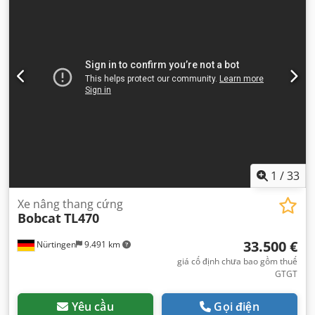
1
/
33
Xe nâng thang cứng
Bobcat
TL470
33.500 €
Nürtingen
9.491 km
giá cố định chưa bao gồm thuế
GTGT
Yêu cầu
Gọi điện