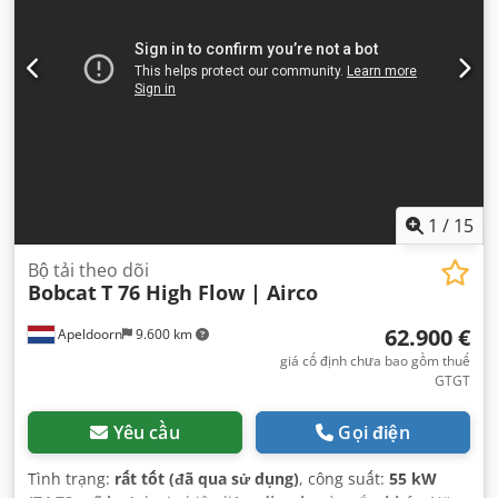
1
/
15
Bộ tải theo dõi
Bobcat
T 76 High Flow | Airco
62.900 €
Apeldoorn
9.600 km
giá cố định chưa bao gồm thuế
GTGT
Yêu cầu
Gọi điện
Tình trạng:
rất tốt (đã qua sử dụng)
, công suất:
55 kW