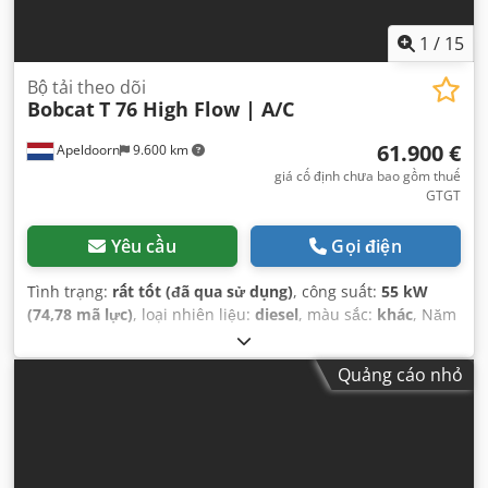
1
/
15
Bộ tải theo dõi
Bobcat
T 76 High Flow | A/C
61.900 €
Apeldoorn
9.600 km
giá cố định chưa bao gồm thuế
GTGT
Yêu cầu
Gọi điện
Tình trạng:
rất tốt (đã qua sử dụng)
, công suất:
55 kW
(74,78 mã lực)
, loại nhiên liệu:
diesel
, màu sắc:
khác
, Năm
sản xuất:
2024
, giờ hoạt động:
1.231 h
, Thiết bị:
điều hòa
không khí
,
Quảng cáo nhỏ