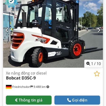
truyền động:
Elektro
, chiều rộng xây dựng:
540 mm
,
1
/
10
Xe nâng động cơ diesel
Bobcat
D35C-9
Friedrichsdorf
9.488 km
Thông tin giá
Gọi điện