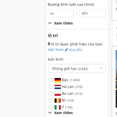
Đường kính lưỡi cưa [mm]:
-
Xem thêm
Vị trí
Máy Vát
Bds
Smt Pullmax
Pullmax Ab
Vị trí được phát hiện của bạn:
Việt Nam
(thay đổi)
bán kính:
Không giới hạn
(2.843)
Đức
(1.604)
Hà Lan
(378)
Ba Lan
(215)
Bỉ
(154)
Ý
(136)
Xem thêm