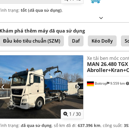
Tình trạng:
tốt (đã qua sử dụng)
,
Khám phá thêm máy đã qua sử dụng
Đầu kéo tiêu chuẩn (SZM)
Daf
Kéo Dolly
S
Xe tải ben móc conta
MAN
26.480 TG
Abroller+Kran+
Bottrop
9.559 km
1
/
30
Tình trạng:
đã qua sử dụng
, số km đã đi:
637.396 km
, công suất:
35