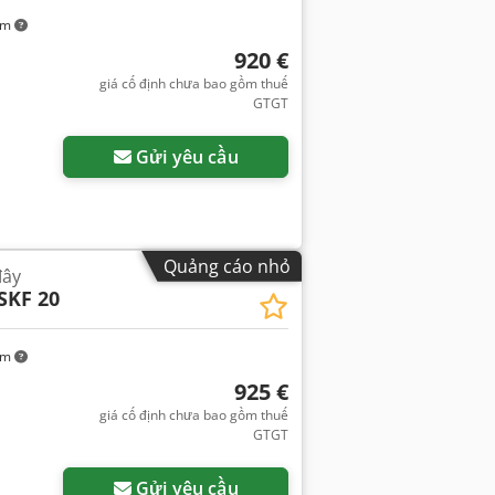
km
920 €
giá cố định chưa bao gồm thuế
GTGT
Gửi yêu cầu
Quảng cáo nhỏ
đây
SKF 20
km
925 €
giá cố định chưa bao gồm thuế
GTGT
Gửi yêu cầu