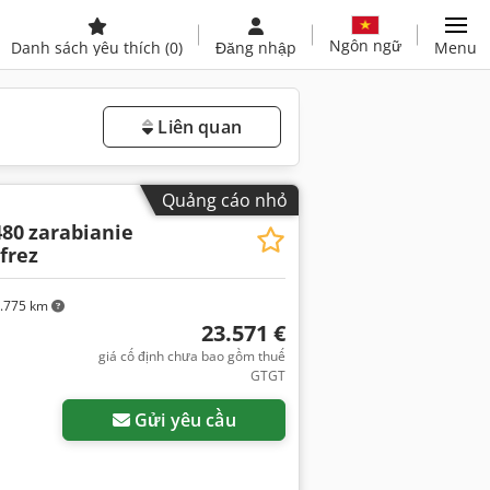
Ngôn ngữ
Danh sách yêu thích
(0)
Đăng nhập
Menu
Liên quan
Quảng cáo nhỏ
480
zarabianie
frez
.775 km
23.571 €
giá cố định chưa bao gồm thuế
GTGT
Gửi yêu cầu