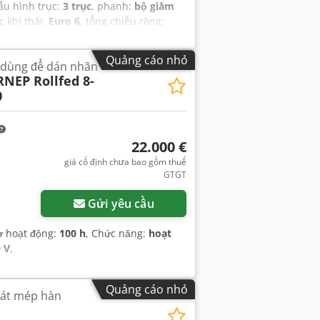
cấu hình trục:
3 trục
, phanh:
bộ giảm
 khí thải:
Euro 6
, tổng chiều rộng:
àng:
6.000 mm
, chiều rộng khoang
ABS, bộ lọc muội than, bộ sưởi đỗ xe,
Quảng cáo nhỏ
dùng để dán nhãn
RNEP Rollfed 8-
0
22.000 €
giá cố định chưa bao gồm thuế
GTGT
Gửi yêu cầu
iờ hoạt động:
100 h
, Chức năng:
hoạt
 V
,
Quảng cáo nhỏ
át mép hàn