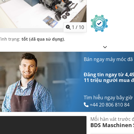
1
/
10
Tình trạng:
tốt (đã qua sử dụng)
,
Bán ngay máy móc đã
Đăng tin ngay từ 4,49
11 triệu người mua
đ
Tìm hiểu ngay bây giờ
+44 20 806 810 84
Mối hàn vát trước 
BDS Maschinen