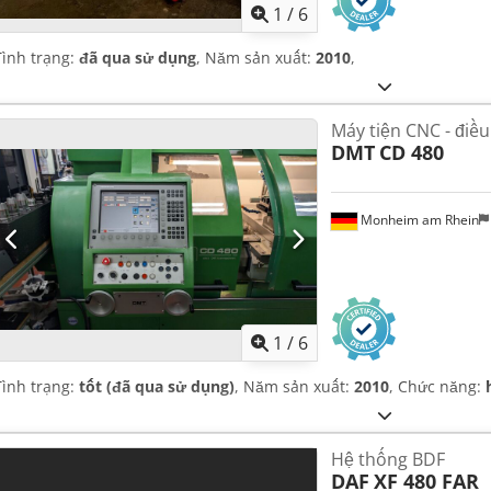
1
/
6
Tình trạng:
đã qua sử dụng
, Năm sản xuất:
2010
,
Máy tiện CNC - điều
DMT
CD 480
Monheim am Rhein
1
/
6
Tình trạng:
tốt (đã qua sử dụng)
, Năm sản xuất:
2010
, Chức năng:
Hệ thống BDF
DAF
XF 480 FAR