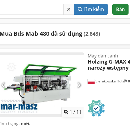
Tìm kiếm
Bán
Mua Bds Mab 480 đã sử dụng
(2.843)
Máy dán cạnh
Holzing G-MAX 
naroży wstępny 
Sierakowska Huta
8
1
/
11
Tình trạng:
mới
,