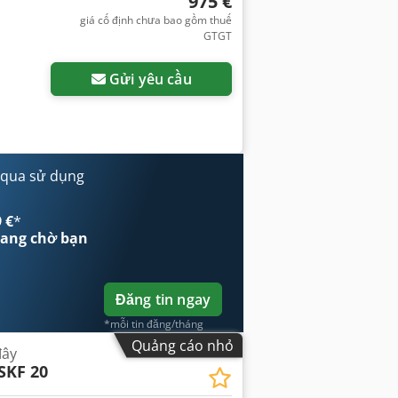
975 €
giá cố định chưa bao gồm thuế
GTGT
Gửi yêu cầu
 qua sử dụng
 €
*
ang chờ bạn
Đăng tin ngay
*mỗi tin đăng/tháng
Quảng cáo nhỏ
đây
SKF 20