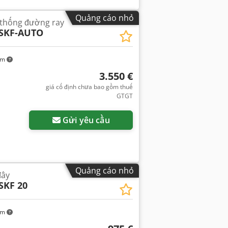
Quảng cáo nhỏ
 thống đường ray
SKF-AUTO
km
3.550 €
giá cố định chưa bao gồm thuế
GTGT
Gửi yêu cầu
Quảng cáo nhỏ
đây
SKF 20
km