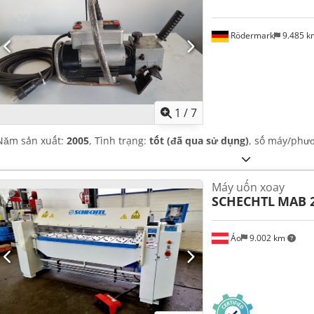
Rödermark
9.485 
1
/
7
Năm sản xuất:
2005
, Tình trạng:
tốt (đã qua sử dụng)
, số máy/phư
Máy uốn xoay
SCHECHTL
MAB 2
Áo
9.002 km