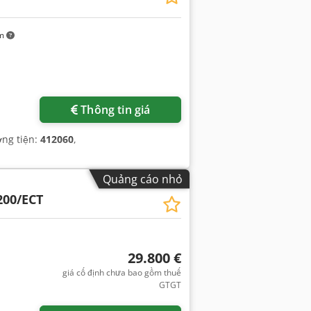
km
Thông tin giá
ơng tiện:
412060
,
Quảng cáo nhỏ
00/ECT
29.800 €
giá cố định chưa bao gồm thuế
GTGT