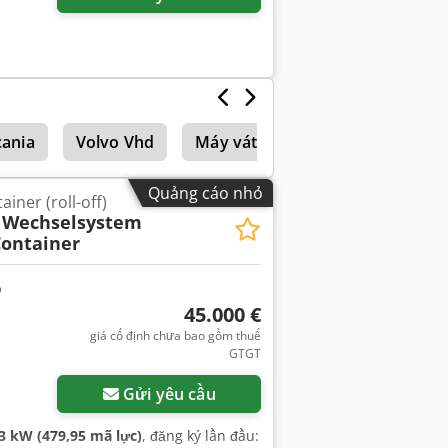
cania
Volvo Vhd
Máy vát mép cạnh hàn
Quảng cáo nhỏ
iner (roll-off)
X Wechselsystem
Container
45.000 €
giá cố định chưa bao gồm thuế
GTGT
Gửi yêu cầu
3 kW (479,95 mã lực)
, đăng ký lần đầu: