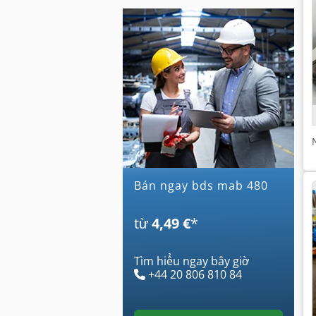
Bán ngay bds mab 480
từ
4,49 €
*
Tìm hiểu ngay bây giờ
+44 20 806 810 84