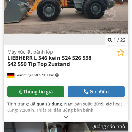
1
/
22
Máy xúc lật bánh lốp
LIEBHERR
L 546 kein 524 526 538
542 550 Tip Top Zustand
Gemmingen
9.501 km
Thông tin giá
Gọi điện
Tình trạng:
đã qua sử dụng
, Năm sản xuất:
2019
, giờ hoạt
động:
7.200 h
, Thiết bị:
dẫn động bốn bánh
,
Quảng cáo nhỏ