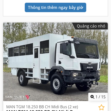
Thông tin thêm ngay bây giờ
Quảng cáo nhỏ
1
/
15
MAN TGM 18.250 BB CH Midi Bus (2 xe)