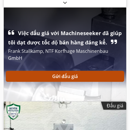
áp suất:
10 thanh
, công suất nhiệt danh định:
5.057 kW
(6.875,60 mã lực)
,
Việc đấu giá với Machineseeker đã giúp
tôi đạt được tốc độ bán hàng đáng kể.
Frank Stallkamp, NTF Korfhage Maschinenbau
GmbH
Gửi đấu giá
Đấu giá