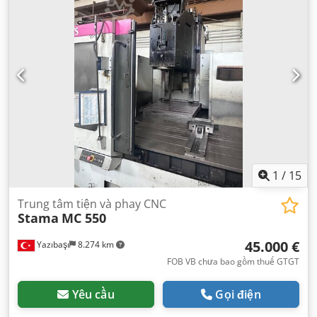
thiểu):
-120 °
, góc xoay trục A (tối đa):
60 °
,
1
/
15
Trung tâm tiện và phay CNC
Stama
MC 550
45.000 €
Yazıbaşı
8.274 km
FOB VB chưa bao gồm thuế GTGT
Yêu cầu
Gọi điện