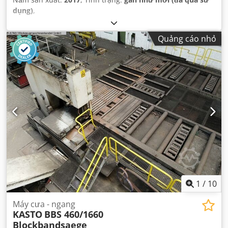
dụng)
,
Quảng cáo nhỏ
1
/
10
Máy cưa - ngang
KASTO
BBS 460/1660
Blockbandsaege