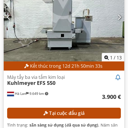
1
/
13
Kết thúc trong
12
d
21
h
50
min
31
s
Máy tẩy ba via tấm kim loại
Kuhlmeyer
EFS 550
Hà Lan
9.649 km
3.900 €
Tại cuộc đấu giá
Tình trạng:
sẵn sàng sử dụng (đã qua sử dụng)
, Năm sản