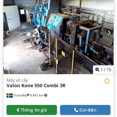
1
/
15
Máy vỏ cây
Valon Kone
550 Combi 3R
Gusselby
8.842 km
Thông tin giá
Gọi điện