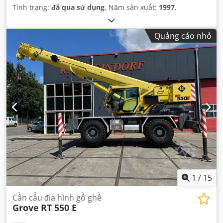
Tình trạng:
đã qua sử dụng
, Năm sản xuất:
1997
,
Quảng cáo nhỏ
1
/
15
Cần cẩu địa hình gồ ghề
Grove
RT 550 E