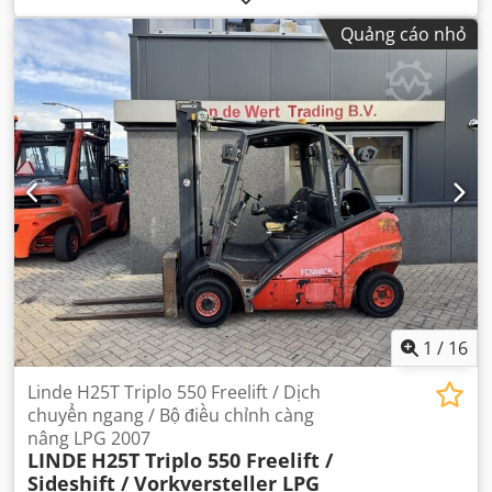
Quảng cáo nhỏ
1
/
16
Linde H25T Triplo 550 Freelift / Dịch
chuyển ngang / Bộ điều chỉnh càng
nâng LPG 2007
LINDE
H25T Triplo 550 Freelift /
Sideshift / Vorkversteller LPG