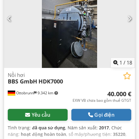
1
/
18
Nồi hơi
BBS GmbH
HDK7000
40.000 €
Ottobrunn
9.342 km
EXW VB chưa bao gồm thuế GTGT
Yêu cầu
Gọi điện
Tình trạng:
đã qua sử dụng
, Năm sản xuất:
2017
, Chức
năng:
hoạt động hoàn toàn
, số máy/phương tiện:
35220
,