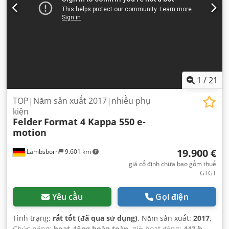
1
/
21
TOP|Năm sản xuất 2017|nhiều phụ
kiện
Felder
Format 4 Kappa 550 e-
motion
19.900 €
Lambsborn
9.601 km
giá cố định chưa bao gồm thuế
GTGT
Yêu cầu
Gọi điện
Tình trạng:
rất tốt (đã qua sử dụng)
, Năm sản xuất:
2017
,
Chức năng:
hoạt động hoàn toàn
, giờ hoạt động:
443 h
,