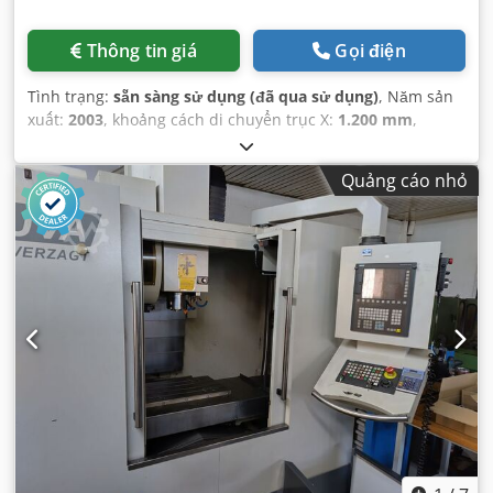
Thông tin giá
Gọi điện
Tình trạng:
sẵn sàng sử dụng (đã qua sử dụng)
, Năm sản
xuất:
2003
, khoảng cách di chuyển trục X:
1.200 mm
,
khoảng cách di chuyển trục Y:
650 mm
, khoảng cách di
chuyển trục Z:
620 mm
, tốc độ trục chính (tối đa):
10.000
Quảng cáo nhỏ
vòng/phút
, số lượng trục:
3
,