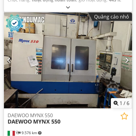
Quảng cáo nhỏ
1
/
6
DAEWOO MYNX 550
DAEWOO
MYNX 550
Ý
9.576 km