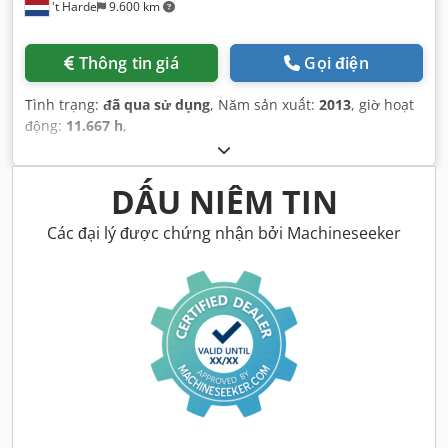
't Harde
9.600 km
Thông tin giá
Gọi điện
Tình trạng:
đã qua sử dụng
, Năm sản xuất:
2013
, giờ hoạt
động:
11.667 h
,
DẤU NIÊM TIN
Các đại lý được chứng nhận bởi Machineseeker