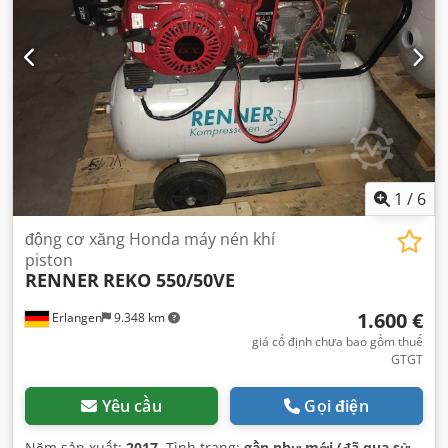
1
/
6
động cơ xăng Honda máy nén khí
piston
RENNER
REKO 550/50VE
1.600 €
Erlangen
9.348 km
giá cố định chưa bao gồm thuế
GTGT
Yêu cầu
Gọi điện
Năm sản xuất:
2017
, Tình trạng:
gần như mới (đã qua sử