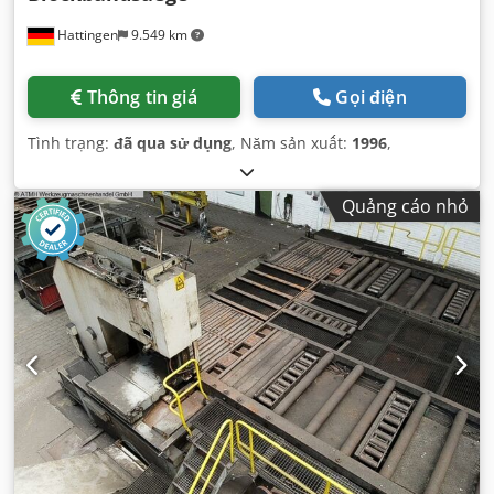
Hattingen
9.549 km
Thông tin giá
Gọi điện
Tình trạng:
đã qua sử dụng
, Năm sản xuất:
1996
,
Quảng cáo nhỏ