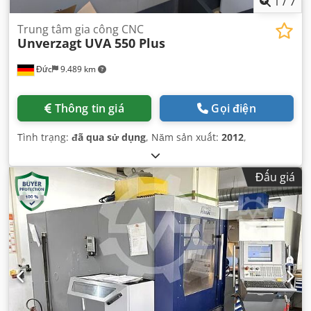
1
/
7
Trung tâm gia công CNC
Unverzagt
UVA 550 Plus
Đức
9.489 km
Thông tin giá
Gọi điện
Tình trạng:
đã qua sử dụng
, Năm sản xuất:
2012
,
Đấu giá