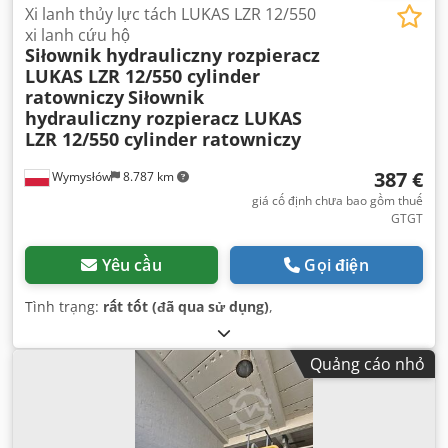
Xi lanh thủy lực tách LUKAS LZR 12/550
xi lanh cứu hộ
Siłownik hydrauliczny rozpieracz
LUKAS LZR 12/550 cylinder
ratowniczy
Siłownik
hydrauliczny rozpieracz LUKAS
LZR 12/550 cylinder ratowniczy
387 €
Wymysłów
8.787 km
giá cố định chưa bao gồm thuế
GTGT
Yêu cầu
Gọi điện
Tình trạng:
rất tốt (đã qua sử dụng)
,
Quảng cáo nhỏ