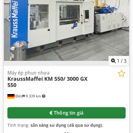
1
/
3
Máy ép phun nhựa
KraussMaffei
KM 550/ 3000 GX
550
Đức
9.339 km
Thông tin giá
Tình trạng:
sẵn sàng sử dụng (đã qua sử dụng)
,