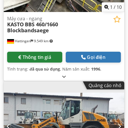
1
/
10
Máy cưa - ngang
KASTO
BBS 460/1660
Blockbandsaege
Hattingen
9.549 km
Thông tin giá
Gọi điện
Tình trạng:
đã qua sử dụng
, Năm sản xuất:
1996
,
Quảng cáo nhỏ