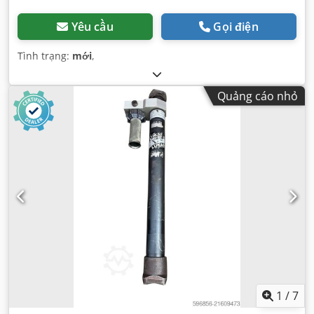
Yêu cầu
Gọi điện
Tình trạng:
mới
,
Quảng cáo nhỏ
1
/
7