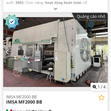
xuất:
2003
, Chức năng:
hoạt động hoàn toàn
, số
máy/phương tiện:
0312101
, chiều rộng làm việc:
550 mm
,
trọng lượng tổng cộng:
3.000 kg
, công suất:
32 kW (43,51
Quảng cáo nhỏ
mã lực)
,
1
/
4
IMSA MF2000 BB
IMSA
MF2000 BB