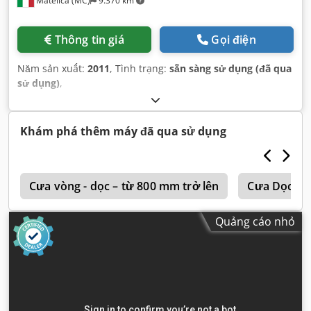
Matelica (MC)
9.370 km
Thông tin giá
Gọi điện
Năm sản xuất:
2011
, Tình trạng:
sẵn sàng sử dụng (đã qua
sử dụng)
,
Khám phá thêm máy đã qua sử dụng
r
Cưa vòng - dọc – từ 800 mm trở lên
Cưa Dọc
Quảng cáo nhỏ