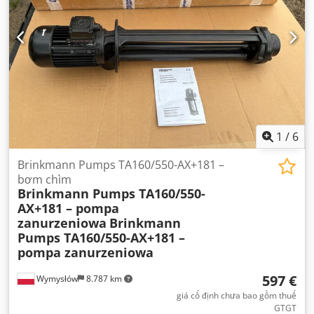
1
/
6
Brinkmann Pumps TA160/550-AX+181 –
bơm chìm
Brinkmann Pumps TA160/550-
AX+181 – pompa
zanurzeniowa
Brinkmann
Pumps TA160/550-AX+181 –
pompa zanurzeniowa
597 €
Wymysłów
8.787 km
giá cố định chưa bao gồm thuế
GTGT