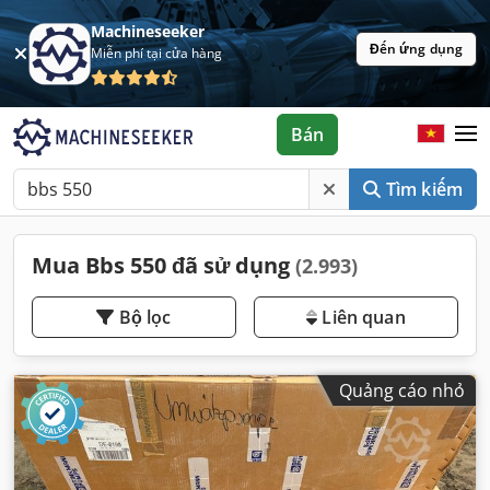
Machineseeker
Đến ứng dụng
Miễn phí tại cửa hàng
Bán
Tìm kiếm
Mua Bbs 550 đã sử dụng
(2.993)
Bộ lọc
Liên quan
Quảng cáo nhỏ