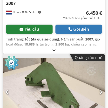
2007
6.450 €
Nuland
9.653 km
VB chưa bao gồm thuế GTGT
Yêu cầu
Gọi điện
Tình trạng:
tốt (đã qua sử dụng)
, Năm sản xuất:
2007
, giờ
hoạt động:
18.635 h
, tải trọng:
2.500 kg
, chiều cao nâng:
5.500 mm
, loại nhiên liệu:
khí đốt
, loại cột:
triplex
, chiều
cao xây dựng:
2.400 mm
,
Quảng cáo nhỏ