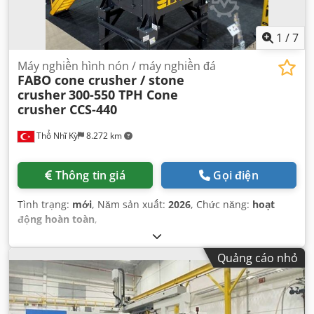
1
/
7
Máy nghiền hình nón / máy nghiền đá
FABO cone crusher / stone
crusher
300-550 TPH Cone
crusher CCS-440
Thổ Nhĩ Kỳ
8.272 km
Thông tin giá
Gọi điện
Tình trạng:
mới
, Năm sản xuất:
2026
, Chức năng:
hoạt
động hoàn toàn
,
Quảng cáo nhỏ