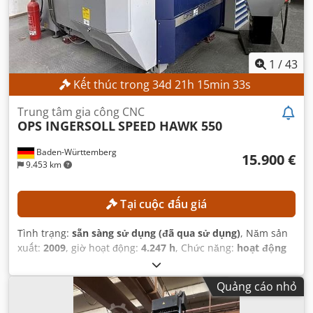
1
/
43
Kết thúc trong
34
d
21
h
15
min
31
s
Trung tâm gia công CNC
OPS INGERSOLL
SPEED HAWK 550
Baden-Württemberg
15.900 €
9.453 km
Tại cuộc đấu giá
Tình trạng:
sẵn sàng sử dụng (đã qua sử dụng)
, Năm sản
xuất:
2009
, giờ hoạt động:
4.247 h
, Chức năng:
hoạt động
hoàn toàn
, số máy/phương tiện:
655118
, khoảng cách di
chuyển trục X:
550 mm
, khoảng cách di chuyển trục Y:
400
Quảng cáo nhỏ
mm
, khoảng cách di chuyển trục Z:
400 mm
, tốc độ trục
chính (tối đa):
42.000 vòng/phút
, góc quay trục A (tối