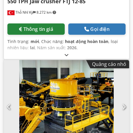
550 TPH Jaw crusher FTJ 12-85
Thổ Nhĩ Kỳ
8.272 km
Thông tin giá
Gọi điện
Tình trạng:
mới
, Chức năng:
hoạt động hoàn toàn
, loại
nhiên liệu:
lai
, Năm sản xuất:
2026
,
Quảng cáo nhỏ