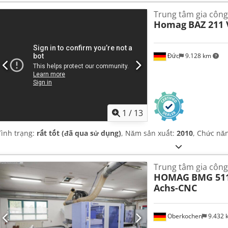
Trung tâm gia công
Homag
BAZ 211 
Đức
9.128 km
1
/
13
Tình trạng:
rất tốt (đã qua sử dụng)
, Năm sản xuất:
2010
, Chức nă
Trung tâm gia côn
HOMAG
BMG 511
Achs-CNC
Oberkochen
9.432