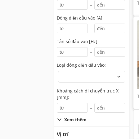
-
Dòng điện đầu vào [A]:
-
Tần số đầu vào [Hz]:
-
Loại dòng điện đầu vào:
Khoảng cách di chuyển trục X
[mm]:
-
Xem thêm
Morbidelli 503
Morbidelli
Weeke
Baz
Vị trí