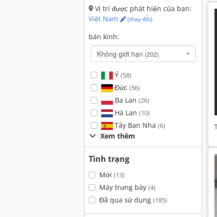
Vị trí được phát hiện của bạn:
Việt Nam
(thay đổi)
bán kính:
Không giới hạn
(202)
Ý
(58)
Đức
(56)
Ba Lan
(26)
Hà Lan
(10)
Tây Ban Nha
(6)
Xem thêm
Tình trạng
Mới
(13)
Máy trưng bày
(4)
Đã qua sử dụng
(185)