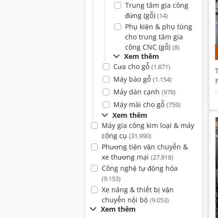
Trung tâm gia công
đứng (gỗ)
(14)
Phụ kiện & phụ tùng
cho trung tâm gia
công CNC (gỗ)
(8)
Xem thêm
Cưa cho gỗ
(1.871)
Máy bào gỗ
(1.154)
Máy dán cạnh
(978)
Máy mài cho gỗ
(759)
Xem thêm
Máy gia công kim loại & máy
công cụ
(31.990)
Phương tiện vận chuyển &
xe thương mại
(27.818)
Công nghệ tự động hóa
(9.153)
Xe nâng & thiết bị vận
chuyển nội bộ
(9.053)
Xem thêm