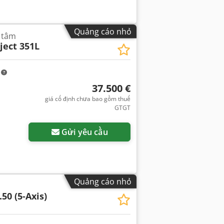
Quảng cáo nhỏ
 tâm
ject 351L
m
37.500 €
giá cố định chưa bao gồm thuế
GTGT
Gửi yêu cầu
Quảng cáo nhỏ
.50 (5-Axis)