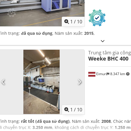
1
/
10
Tình trạng:
đã qua sử dụng
, Năm sản xuất:
2015
,
Trung tâm gia công
Weeke
BHC 400
Eimuri
8.347 km
1
/
10
Tình trạng:
rất tốt (đã qua sử dụng)
, Năm sản xuất:
2008
, Chức nă
di chuyển trục X:
3.250 mm
, khoảng cách di chuyển trục Y:
1.250 