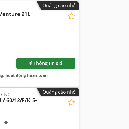
Quảng cáo nhỏ
Venture 21L
Thông tin giá
ng:
hoạt động hoàn toàn
,
Quảng cáo nhỏ
g CNC
 / 60/12/F/K_5-
 km