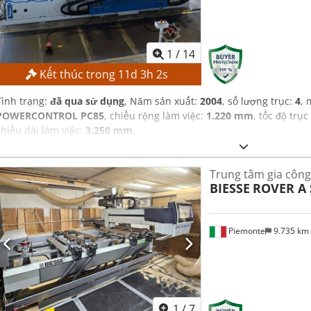
1
/
14
Kết thúc trong
11
d
3
h
0
s
Tình trạng:
đã qua sử dụng
, Năm sản xuất:
2004
, số lượng trục:
4
, 
POWERCONTROL PC85
, chiều rộng làm việc:
1.220 mm
, tốc độ trục
chiều dài làm việc:
3.250 mm
,
Trung tâm gia công
BIESSE
ROVER A 
Piemonte
9.735 km
1
/
7