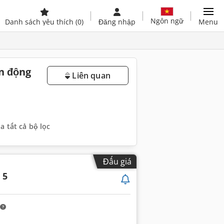
Ngôn ngữ
Danh sách yêu thích
(0)
Đăng nhập
Menu
n động
Liên quan
a tất cả bộ lọc
Đấu giá
 5