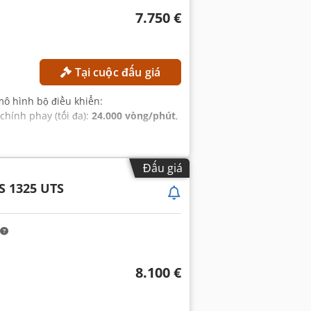
7.750 €
Tại cuộc đấu giá
mô hình bộ điều khiển:
 chính phay (tối đa):
24.000 vòng/phút
,
Đấu giá
S 1325 UTS
8.100 €