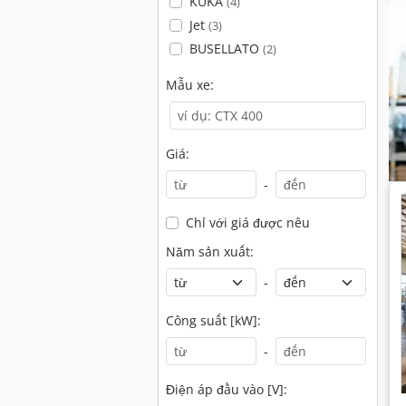
KUKA
(4)
Jet
(3)
BUSELLATO
(2)
Mẫu xe:
Giá:
-
Chỉ với giá được nêu
Năm sản xuất:
-
Công suất [kW]:
-
Điện áp đầu vào [V]: