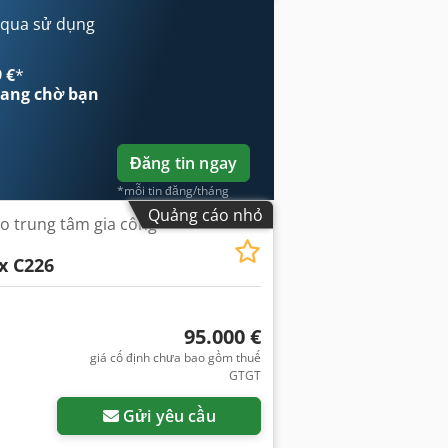
 qua sử dụng
 €
*
ang chờ bạn
Đăng tin ngay
*mỗi tin đăng/tháng
Quảng cáo nhỏ
ào trung tâm gia công
x C226
95.000 €
giá cố định chưa bao gồm thuế
GTGT
Gửi yêu cầu