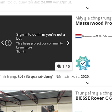
mm
, tốc độ quay (tối đa):
24.000 vòng/phút
,
Máy gia công trung
Masterwood
Pro
Rosmalen
9.656 k
1
/
8
Tình trạng:
tốt (đã qua sử dụng)
, Năm sản xuất:
2020
,
Trung tâm gia công
BIESSE
Rover C 6