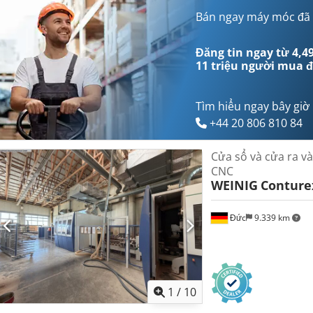
Bán ngay máy móc đã
Đăng tin ngay từ 4,49
11 triệu người mua
đ
Tìm hiểu ngay bây giờ
+44 20 806 810 84
Cửa sổ và cửa ra v
CNC
WEINIG
Conture
Đức
9.339 km
1
/
10