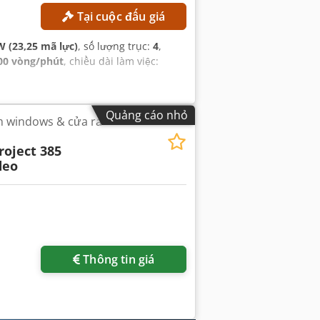
Tại cuộc đấu giá
W (23,25 mã lực)
, số lượng trục:
4
,
00 vòng/phút
, chiều dài làm việc:
Quảng cáo nhỏ
m windows & cửa ra
roject 385
deo
Thông tin giá