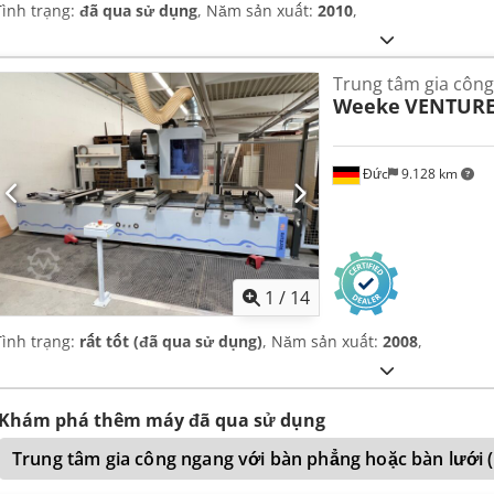
Tình trạng:
đã qua sử dụng
, Năm sản xuất:
2010
,
Trung tâm gia công
Weeke
VENTURE
Đức
9.128 km
1
/
14
Tình trạng:
rất tốt (đã qua sử dụng)
, Năm sản xuất:
2008
,
Khám phá thêm máy đã qua sử dụng
Trung tâm gia công ngang với bàn phẳng hoặc bàn lưới (