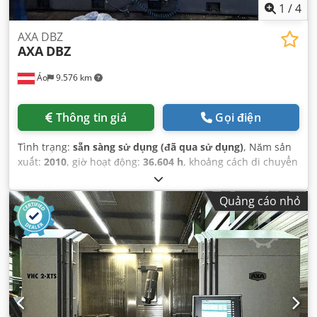
1
/
4
AXA DBZ
AXA
DBZ
Áo
9.576 km
Thông tin giá
Gọi điện
Tình trạng:
sẵn sàng sử dụng (đã qua sử dụng)
, Năm sản
xuất:
2010
, giờ hoạt động:
36.604 h
, khoảng cách di chuyển
trục X:
750 mm
, khoảng cách di chuyển trục Y:
500 mm
,
khoảng cách di chuyển trục Z:
600 mm
, trọng lượng tổng
Quảng cáo nhỏ
cộng:
9.500 kg
, số lượng trục:
4
,