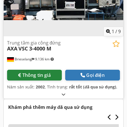
1
/
9
Trung tâm gia công đứng
AXA
VSC 3-4000 M
Brieselang
9.136 km
Thông tin giá
Gọi điện
Năm sản xuất:
2002
, Tình trạng:
rất tốt (đã qua sử dụng)
,
Khám phá thêm máy đã qua sử dụng