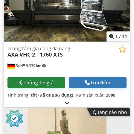
1
/
11
Trung tâm gia công đa năng
AXA
VHC 2 - 1760 XTS
Đức
9.339 km
Thông tin giá
Gọi điện
Tình trạng:
tốt (đã qua sử dụng)
, Năm sản xuất:
2008
,
Quảng cáo nhỏ