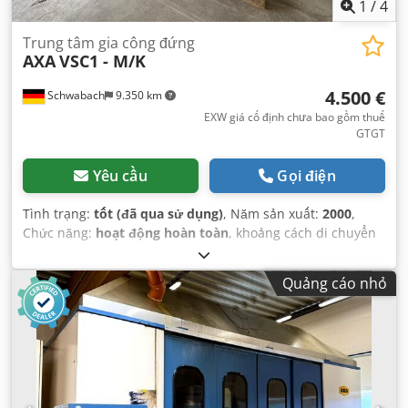
1
/
4
Trung tâm gia công đứng
AXA
VSC1 - M/K
4.500 €
Schwabach
9.350 km
EXW giá cố định chưa bao gồm thuế
GTGT
Yêu cầu
Gọi điện
Tình trạng:
tốt (đã qua sử dụng)
, Năm sản xuất:
2000
,
Chức năng:
hoạt động hoàn toàn
, khoảng cách di chuyển
trục X:
1.000 mm
, khoảng cách di chuyển trục Y:
350 mm
,
khoảng cách di chuyển trục Z:
480 mm
, tốc độ quay (tối
Quảng cáo nhỏ
đa):
6.000 vòng/phút
, tốc độ trục chính (tối đa):
3.500
vòng/phút
, loại dòng điện đầu vào:
Điều hòa không khí
,
Thiết bị:
tốc độ quay thay đổi vô cấp
,