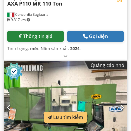
AXA
P110 MR 110 Ton
Concordia Sagittaria
9.317 km
Thông tin giá
Gọi điện
Tình trạng:
mới
, Năm sản xuất:
2024
,
Quảng cáo nhỏ
Lưu tìm kiếm