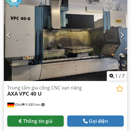
1
/
7
Trung tâm gia công CNC vạn năng
AXA
VPC 40 U
Đức
9.489 km
Thông tin giá
Gọi điện