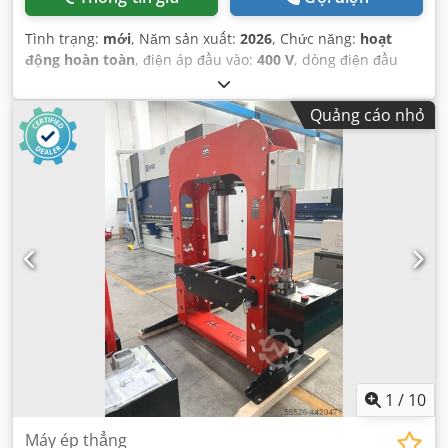
Tình trạng:
mới
, Năm sản xuất:
2026
, Chức năng:
hoạt
động hoàn toàn
, điện áp đầu vào:
400 V
, dòng điện đầu
vào:
7 A
, lực ép:
150 t
, chiều dài hành trình:
300 mm
, Thiết
bị:
Dấu CE, tài liệu / sổ tay hướng dẫn
,
Quảng cáo nhỏ
1
/
10
Máy ép thẳng