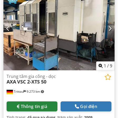
1
/
9
Trung tâm gia công - dọc
AXA
VSC 2-XTS 50
Trittau
9.273 km
Thông tin giá
Gọi điện
Tình trạng:
đã qua sử dụng
, Năm sản xuất:
2009
,