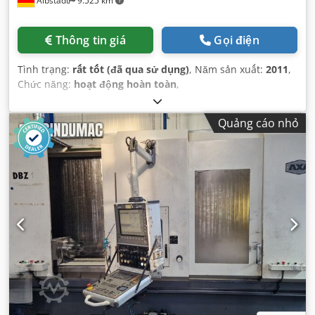
Albstadt
9.525 km
Thông tin giá
Gọi điện
Tình trạng:
rất tốt (đã qua sử dụng)
, Năm sản xuất:
2011
,
Chức năng:
hoạt động hoàn toàn
,
Quảng cáo nhỏ