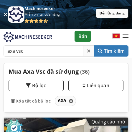
Machineseeker
Đến ứng dụng
Miễn phí tại cửa hàng
Bán
Tìm kiếm
Mua Axa Vsc đã sử dụng
(36)
Bộ lọc
Liên quan
AXA
Xóa tất cả bộ lọc
Quảng cáo nhỏ