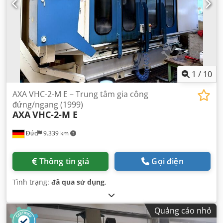
1
/
10
AXA VHC-2-M E – Trung tâm gia công
đứng/ngang (1999)
AXA
VHC-2-M E
Đức
9.339 km
Thông tin giá
Gọi điện
Tình trạng:
đã qua sử dụng
,
Quảng cáo nhỏ