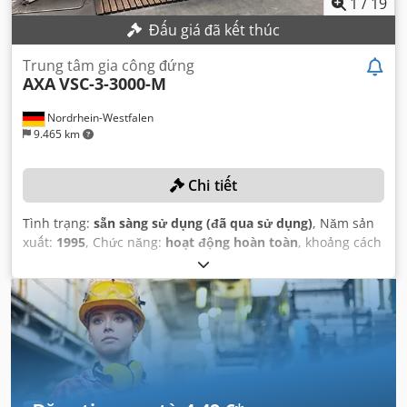
1
/
19
Đấu giá đã kết thúc
Trung tâm gia công đứng
AXA
VSC-3-3000-M
Nordrhein-Westfalen
9.465 km
Chi tiết
Tình trạng:
sẵn sàng sử dụng (đã qua sử dụng)
, Năm sản
xuất:
1995
, Chức năng:
hoạt động hoàn toàn
, khoảng cách
di chuyển trục X:
3.000 mm
, khoảng cách di chuyển trục Y:
420 mm
, khoảng cách di chuyển trục Z:
480 mm
, mô hình
bộ điều khiển:
Heidenhain TNC 407
, tốc độ quay (tối đa):
6.000 vòng/phút
,