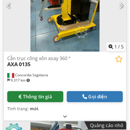
1
/
5
Cần trục công xôn xoay 360 °
AXA
0135
Concordia Sagittaria
9.317 km
Thông tin giá
Gọi điện
Tình trạng:
mới
,
Quảng cáo nhỏ