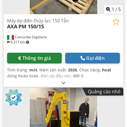
1
/
5
Máy ép điện thủy lực 150 Tấn
AXA
PM 150/15
Concordia Sagittaria
9.317 km
Thông tin giá
Gọi điện
Tình trạng:
mới
, Năm sản xuất:
2026
, Chức năng:
hoạt
động hoàn toàn
, điện áp đầu vào:
400 V
,
Quảng cáo nhỏ