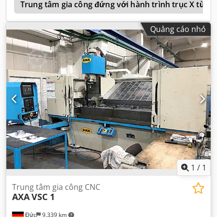
n
Trung tâm gia công đứng với hành trình trục X từ 
Quảng cáo nhỏ
1
/
1
Trung tâm gia công CNC
AXA
VSC 1
Đức
9.339 km