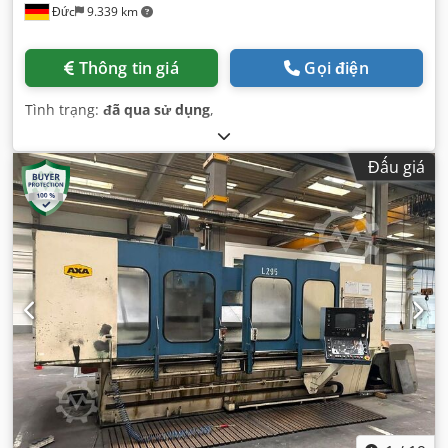
Đức
9.339 km
Thông tin giá
Gọi điện
Tình trạng:
đã qua sử dụng
,
Đấu giá