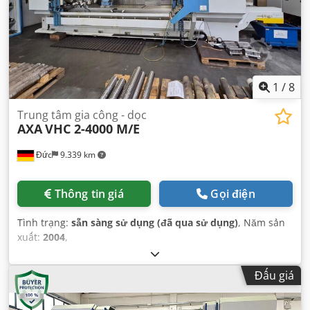
1
/
8
Trung tâm gia công - dọc
AXA
VHC 2-4000 M/E
Đức
9.339 km
Thông tin giá
Gọi điện
Tình trạng:
sẵn sàng sử dụng (đã qua sử dụng)
, Năm sản
xuất:
2004
,
Đấu giá