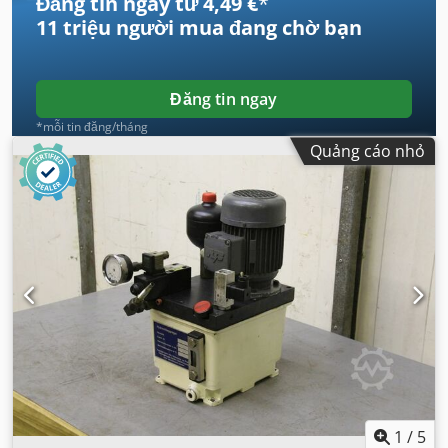
Đăng tin ngay từ 4,49 €
*
11 triệu người mua
đang chờ bạn
Đăng tin ngay
*mỗi tin đăng/tháng
Quảng cáo nhỏ
1
/
5