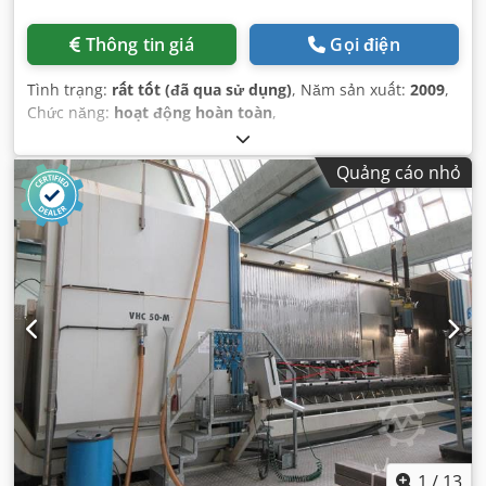
Thông tin giá
Gọi điện
Tình trạng:
rất tốt (đã qua sử dụng)
, Năm sản xuất:
2009
,
Chức năng:
hoạt động hoàn toàn
,
Quảng cáo nhỏ
1
/
13