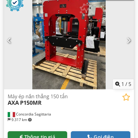
1
/
5
Máy ép nắn thẳng 150 tấn
AXA
P150MR
Concordia Sagittaria
9.317 km
Thông tin giá
Gọi điện