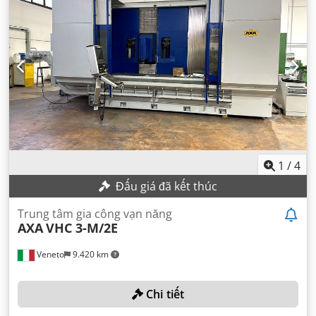
1
/
4
Đấu giá đã kết thúc
Trung tâm gia công vạn năng
AXA
VHC 3-M/2E
Veneto
9.420 km
Chi tiết