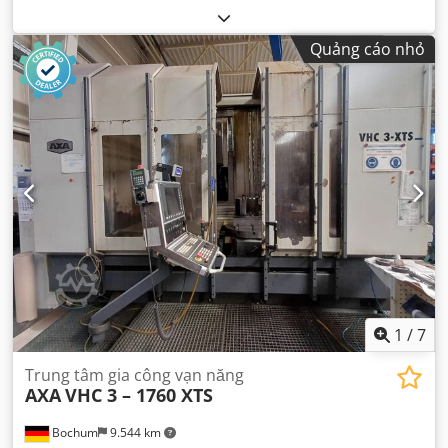
Quảng cáo nhỏ
1
/
7
Trung tâm gia công vạn năng
AXA
VHC 3 – 1760 XTS
Bochum
9.544 km