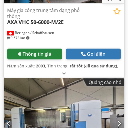
Máy gia công trung tâm dạng phổ
thông
AXA
VHC 50-6000-M/2E
Beringen / Schaffhausen
9.573 km
Thông tin giá
Gọi điện
Năm sản xuất:
2003
, Tình trạng:
rất tốt (đã qua sử dụng)
,
Quảng cáo nhỏ