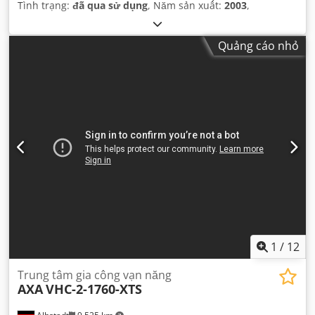
Tình trạng:
đã qua sử dụng
, Năm sản xuất:
2003
,
Quảng cáo nhỏ
1
/
12
Trung tâm gia công vạn năng
AXA
VHC-2-1760-XTS