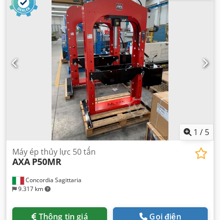
1
/
5
Máy ép thủy lực 50 tấn
AXA
P50MR
Concordia Sagittaria
9.317 km
Thông tin giá
Gọi điện