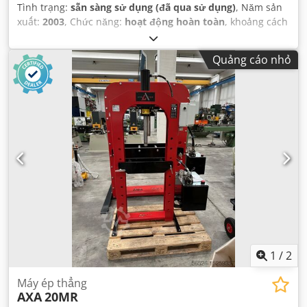
Tình trạng:
sẵn sàng sử dụng (đã qua sử dụng)
, Năm sản
xuất:
2003
, Chức năng:
hoạt động hoàn toàn
, khoảng cách
di chuyển trục X:
2.600 mm
, khoảng cách di chuyển trục Y:
700 mm
, khoảng cách di chuyển trục Z:
850 mm
, mô hình
Quảng cáo nhỏ
bộ điều khiển:
Heidenhain iTNC-530
, tốc độ trục chính (tối
đa):
6.000 vòng/phút
,
1
/
2
Máy ép thẳng
AXA
20MR