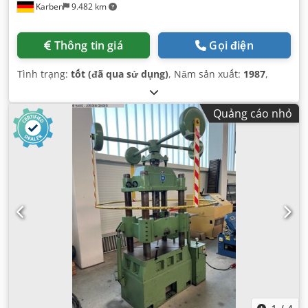
Karben
9.482 km
Thông tin giá
Gọi điện
Tình trạng:
tốt (đã qua sử dụng)
, Năm sản xuất:
1987
,
Quảng cáo nhỏ