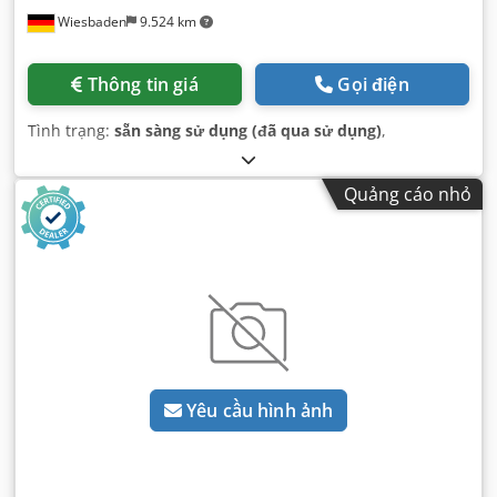
Wiesbaden
9.524 km
Thông tin giá
Gọi điện
Tình trạng:
sẵn sàng sử dụng (đã qua sử dụng)
,
Quảng cáo nhỏ
Yêu cầu hình ảnh