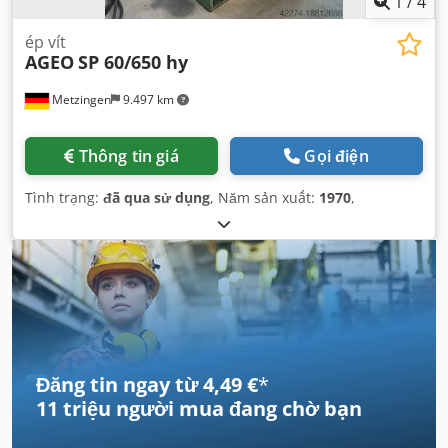
1
/
4
ép vít
AGEO
SP 60/650 hy
Metzingen
9.497 km
Thông tin giá
Gọi điện
Tình trạng:
đã qua sử dụng
, Năm sản xuất:
1970
,
Đăng tin ngay từ 4,49 €
*
11 triệu người mua
đang chờ bạn