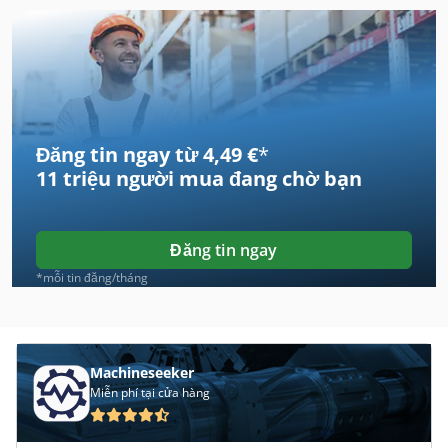
Amada Aries 245
Ams
Cms Giotto
Đăng tin ngay từ 4,49 €
*
Dmg Ecomill 70
11 triệu người mua
đang chờ bạn
Ebu
Eht
Đăng tin ngay
Eisele Kms
*mỗi tin đăng/tháng
Eisele Kms 090
Eisele Lms
Machineseeker
Miễn phí tại cửa hàng
Eisele Lms 1
Ewm Mig Mag