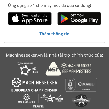
Ứng dụng số 1 cho máy móc đã qua sử dụng!
Fein Aste 649 1
Gema Lz 170
Hau
Thêm thông tin
Makino A 55
Makino A 77
Machineseeker.vn là nhà tài trợ chính thức của:
Makino Mc 86
Máy Hàn Mig Mag