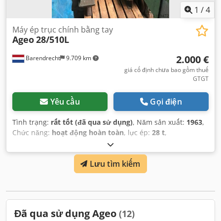
1
/
4
Máy ép trục chính bằng tay
Ageo
28/510L
2.000 €
Barendrecht
9.709 km
giá cố định chưa bao gồm thuế
GTGT
Yêu cầu
Gọi điện
Tình trạng:
rất tốt (đã qua sử dụng)
, Năm sản xuất:
1963
,
Chức năng:
hoạt động hoàn toàn
, lực ép:
28 t
,
Lưu tìm kiếm
Đã qua sử dụng Ageo
(12)