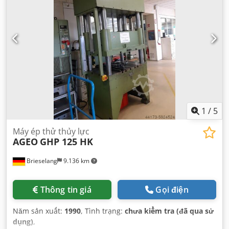
1
/
5
Máy ép thử thủy lực
AGEO
GHP 125 HK
Brieselang
9.136 km
Thông tin giá
Gọi điện
Năm sản xuất:
1990
, Tình trạng:
chưa kiểm tra (đã qua sử
dụng)
,