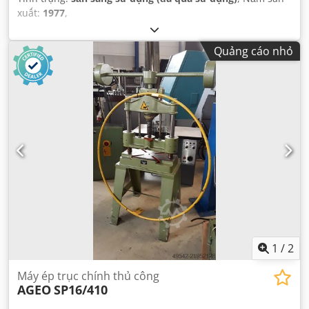
xuất:
1977
,
Quảng cáo nhỏ
1
/
2
Máy ép trục chính thủ công
AGEO
SP16/410