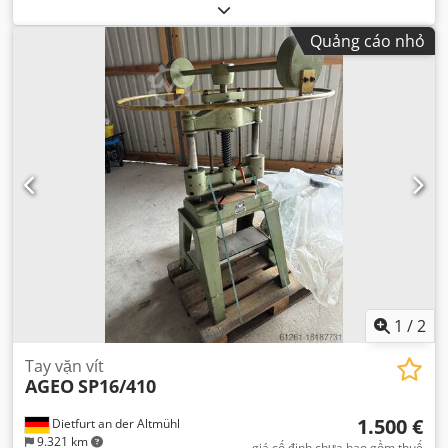
Quảng cáo nhỏ
1
/
2
Tay vặn vít
AGEO
SP16/410
1.500 €
Dietfurt an der Altmühl
9.321 km
giá cố định chưa bao gồm thuế