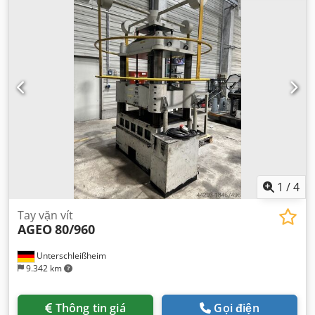
1
/
4
Tay vặn vít
AGEO
80/960
Unterschleißheim
9.342 km
Thông tin giá
Gọi điện