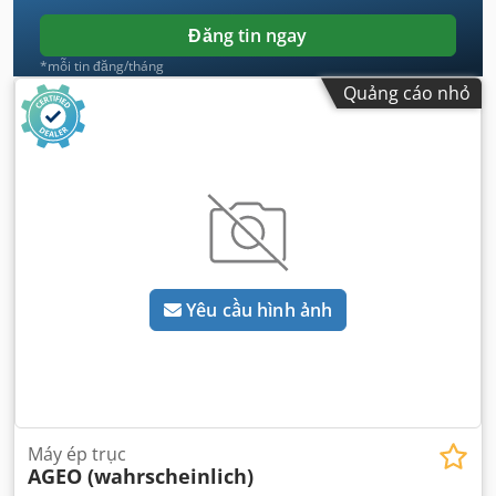
Đăng tin ngay
*mỗi tin đăng/tháng
Quảng cáo nhỏ
Yêu cầu hình ảnh
Máy ép trục
AGEO (wahrscheinlich)