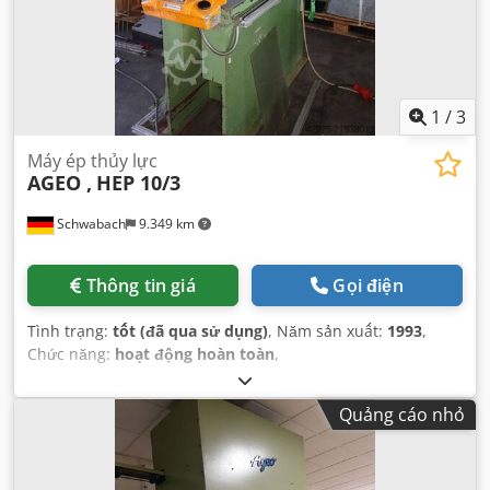
1
/
3
Máy ép thủy lực
AGEO ,
HEP 10/3
Schwabach
9.349 km
Thông tin giá
Gọi điện
Tình trạng:
tốt (đã qua sử dụng)
, Năm sản xuất:
1993
,
Chức năng:
hoạt động hoàn toàn
,
Quảng cáo nhỏ