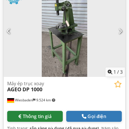
1
/
3
Máy ép trục xoay
AGEO
DP 1000
Wiesbaden
9.524 km
Thông tin giá
Gọi điện
Tình trạng:
sẵn sàng sử dụng (đã qua sử dụng)
, Năm sản