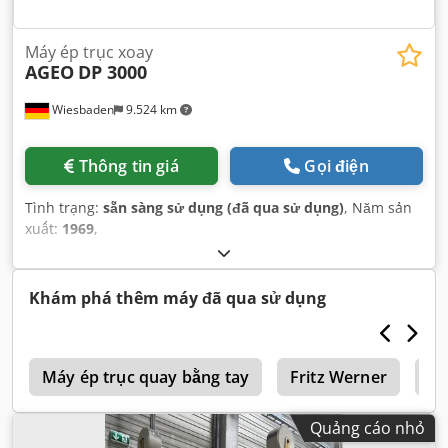
Máy ép trục xoay
AGEO
DP 3000
Wiesbaden
9.524 km
Thông tin giá
Gọi điện
Tình trạng:
sẵn sàng sử dụng (đã qua sử dụng)
, Năm sản
xuất:
1969
,
Khám phá thêm máy đã qua sử dụng
d
Máy ép trục quay bằng tay
Fritz Werner
Lu
Quảng cáo nhỏ