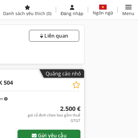
Ngôn ngữ
Danh sách yêu thích
(0)
Đăng nhập
Menu
Liên quan
Quảng cáo nhỏ
K 504
km
2.500 €
giá cố định chưa bao gồm thuế
GTGT
Gửi yêu cầu