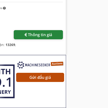
km
Thông tin giá
iện:
13269
,
Gửi đấu giá