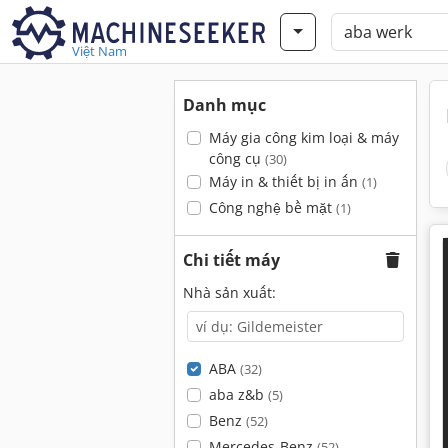
Việt Nam
Danh mục
Máy gia công kim loại & máy
công cụ
(30)
Máy in & thiết bị in ấn
(1)
Công nghệ bề mặt
(1)
Chi tiết máy
Nhà sản xuất:
ABA
(32)
aba z&b
(5)
Benz
(52)
Mercedes-Benz
(52)