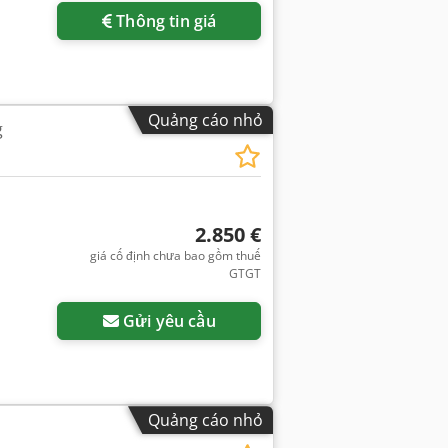
Thông tin giá
Quảng cáo nhỏ
g
2.850 €
giá cố định chưa bao gồm thuế
GTGT
Gửi yêu cầu
Quảng cáo nhỏ