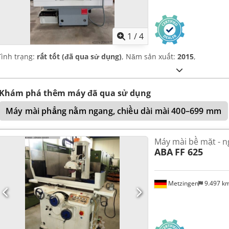
1
/
4
Tình trạng:
rất tốt (đã qua sử dụng)
, Năm sản xuất:
2015
,
Khám phá thêm máy đã qua sử dụng
Máy mài phẳng nằm ngang, chiều dài mài 400–699 mm
Máy mài bề mặt - 
ABA
FF 625
Metzingen
9.497 k