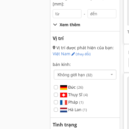
[mm]:
-
Xem thêm
Vị trí
Vị trí được phát hiện của bạn:
Việt Nam
(thay đổi)
ặt Phẳng
Bề Mặt Máy Mài
Aba
Chevalier
bán kính:
Không giới hạn
(32)
Đức
(26)
Thụy Sĩ
(4)
Pháp
(1)
Hà Lan
(1)
Tình trạng