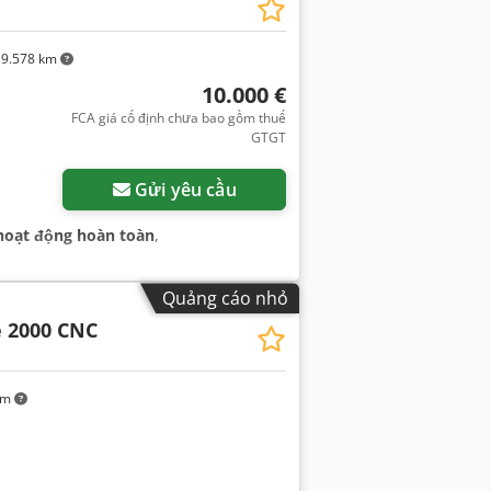
9.578 km
10.000 €
FCA giá cố định chưa bao gồm thuế
GTGT
Gửi yêu cầu
hoạt động hoàn toàn
,
Quảng cáo nhỏ
e 2000 CNC
km