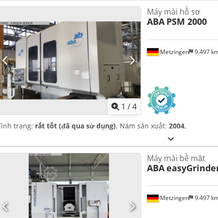
Máy mài hồ sơ
ABA
PSM 2000
Metzingen
9.497 k
1
/
4
Tình trạng:
rất tốt (đã qua sử dụng)
, Năm sản xuất:
2004
,
Máy mài bề mặt
ABA
easyGrinde
Metzingen
9.497 k