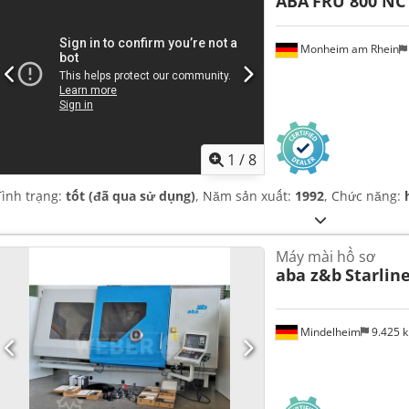
ABA
FRU 800 NC
Monheim am Rhein
1
/
8
Tình trạng:
tốt (đã qua sử dụng)
, Năm sản xuất:
1992
, Chức năng:
Máy mài hồ sơ
aba z&b
Starlin
Mindelheim
9.425 