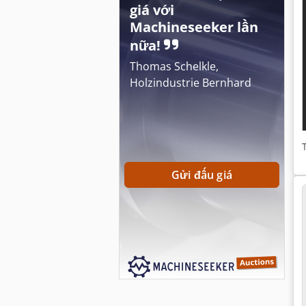
giá với
Machineseeker lần
nữa!
Thomas Schelkle,
Holzindustrie Bernhard
Gửi đấu giá