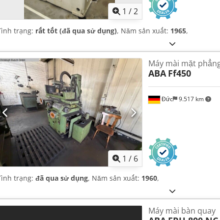
1
/
2
Tình trạng:
rất tốt (đã qua sử dụng)
, Năm sản xuất:
1965
,
Máy mài mặt phẳn
ABA
Ff450
Đức
9.517 km
1
/
6
Tình trạng:
đã qua sử dụng
, Năm sản xuất:
1960
,
Máy mài bàn quay