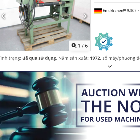
Emskirchen
9.367 
1
/
6
Tình trạng:
đã qua sử dụng
, Năm sản xuất:
1972
, số máy/phương t