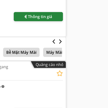
Thông tin giá
Bề Mặt Máy Mài
Máy Mài Mặt Phẳng
Máy Mà
Quảng cáo nhỏ
ngang
m
Yêu cầu thêm hình ảnh