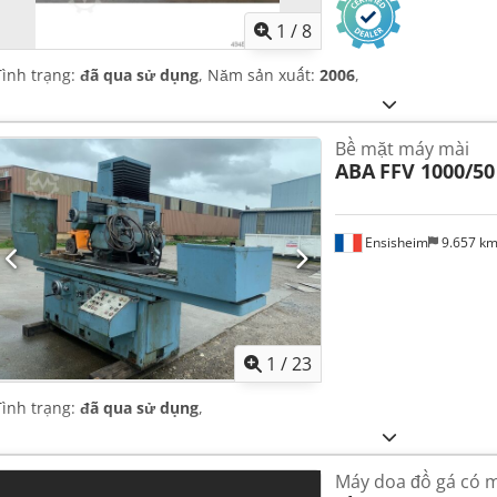
1
/
8
Tình trạng:
đã qua sử dụng
, Năm sản xuất:
2006
,
Bề mặt máy mài
ABA
FFV 1000/50
Ensisheim
9.657 k
1
/
23
Tình trạng:
đã qua sử dụng
,
Máy doa đồ gá có m