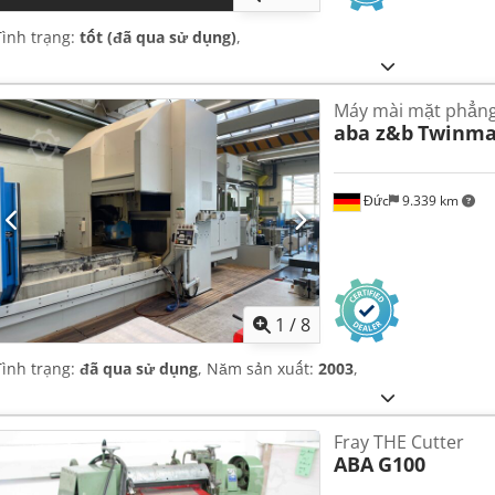
Tình trạng:
tốt (đã qua sử dụng)
,
Máy mài mặt phẳn
aba z&b
Twinmas
Đức
9.339 km
1
/
8
Tình trạng:
đã qua sử dụng
, Năm sản xuất:
2003
,
Fray THE Cutter
ABA
G100