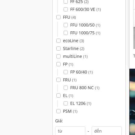
FF 625
(2)
FF 600/30 VE
(1)
FFU
(4)
FFU 1000/50
(1)
FFU 1000/75
(1)
ecoLine
(3)
Starline
(2)
multiLine
(1)
FP
(1)
FP 60/40
(1)
FRU
(1)
FRU 800 NC
(1)
EL
(1)
EL 1206
(1)
PSM
(1)
Giá:
-