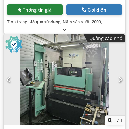
Thông tin giá
Gọi điện
Tình trạng:
đã qua sử dụng
, Năm sản xuất:
2003
,
Quảng cáo nhỏ
1
/
1