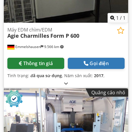
1
/
1
Máy EDM chìm/EDM
Agie Charmilles
Form P 600
Emmelshausen
9.566 km
Thông tin giá
Gọi điện
Tình trạng:
đã qua sử dụng
, Năm sản xuất:
2017
,
Quảng cáo nhỏ