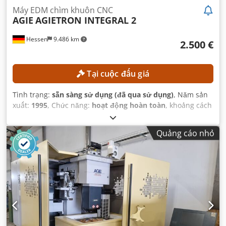
Máy EDM chìm khuôn CNC
AGIE
AGIETRON INTEGRAL 2
Hessen
9.486 km
2.500 €
Tại cuộc đấu giá
Tình trạng:
sẵn sàng sử dụng (đã qua sử dụng)
, Năm sản
xuất:
1995
, Chức năng:
hoạt động hoàn toàn
, khoảng cách
di chuyển trục X:
350 mm
, khoảng cách di chuyển trục Y:
250 mm
, khoảng cách di chuyển trục Z:
350 mm
, trọng
Quảng cáo nhỏ
lượng phôi (tối đa):
400 kg
, mô hình bộ điều khiển:
AGIEMATIC T
,