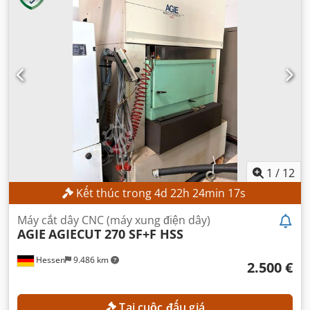
1
/
12
Kết thúc trong
4
d
22
h
24
min
15
s
Máy cắt dây CNC (máy xung điện dây)
AGIE
AGIECUT 270 SF+F HSS
Hessen
9.486 km
2.500 €
Tại cuộc đấu giá