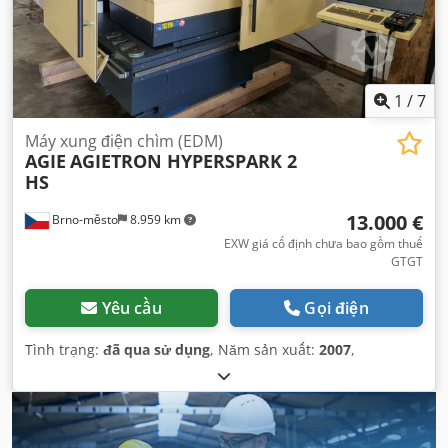
1
/
7
Máy xung điện chìm (EDM)
AGIE
AGIETRON HYPERSPARK 2
HS
13.000 €
Brno-město
8.959 km
EXW giá cố định chưa bao gồm thuế
GTGT
Yêu cầu
Gọi điện
Tình trạng:
đã qua sử dụng
, Năm sản xuất:
2007
,