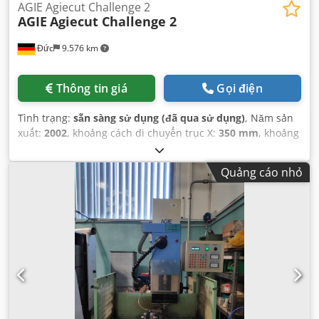
AGIE Agiecut Challenge 2
AGIE
Agiecut Challenge 2
Đức
9.576 km
Thông tin giá
Gọi điện
Tình trạng:
sẵn sàng sử dụng (đã qua sử dụng)
, Năm sản
xuất:
2002
, khoảng cách di chuyển trục X:
350 mm
, khoảng
cách di chuyển trục Y:
250 mm
, khoảng cách di chuyển
trục Z:
256 mm
, Đường kính dây (tối đa):
0,33 mm
, trọng
Quảng cáo nhỏ
lượng tổng cộng:
3.600 kg
, số lượng trục:
5
, đường kính
dây (tối thiểu):
0,1 mm
,