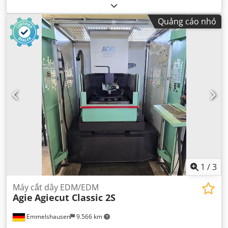
Quảng cáo nhỏ
1
/
3
Máy cắt dây EDM/EDM
Agie
Agiecut Classic 2S
Emmelshausen
9.566 km