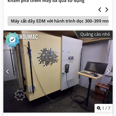
Khám phá thêm máy đã qua sử dụng
f
Máy cắt dây EDM với hành trình dọc 300–399 mm
Quảng cáo nhỏ
1
/
7