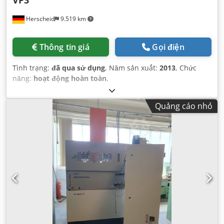
VP3
Herscheid
9.519 km
Thông tin giá
Gọi điện
Tình trạng:
đã qua sử dụng
, Năm sản xuất:
2013
, Chức
năng:
hoạt động hoàn toàn
,
Quảng cáo nhỏ