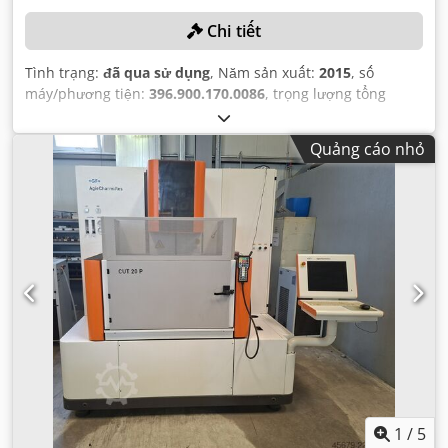
Chi tiết
Tình trạng:
đã qua sử dụng
, Năm sản xuất:
2015
, số
máy/phương tiện:
396.900.170.0086
, trọng lượng tổng
cộng:
2.750 kg
,
Quảng cáo nhỏ
1
/
5