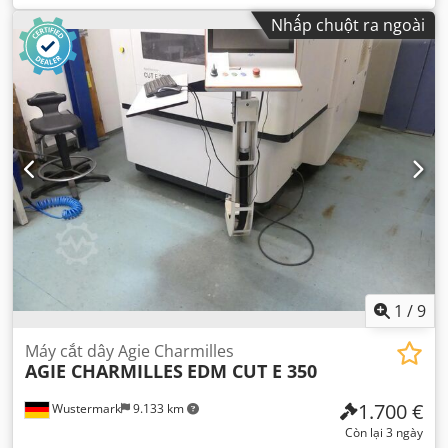
Nhấp chuột ra ngoài
1
/
9
Máy cắt dây Agie Charmilles
AGIE CHARMILLES
EDM CUT E 350
1.700 €
Wustermark
9.133 km
Còn lại 3 ngày