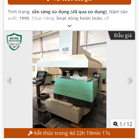
Tình trạng:
sẵn sàng sử dụng (đã qua sử dụng)
, Năm sản
xuất:
1995
, Chức năng:
hoạt động hoàn toàn
, số
máy/phương tiện:
193.006
, khoảng cách di chuyển trục X:
350 mm
, khoảng cách di chuyển trục Y:
250 mm
, khoảng
Đấu giá
cách di chuyển trục Z:
256 mm
, Đường kính dây (tối đa):
0,33 mm
, mô hình bộ điều khiển:
AGIEVISION / AGIE HSS-
Steuerung
,
1
/
12
Kết thúc trong
4
d
22
h
19
min
15
s