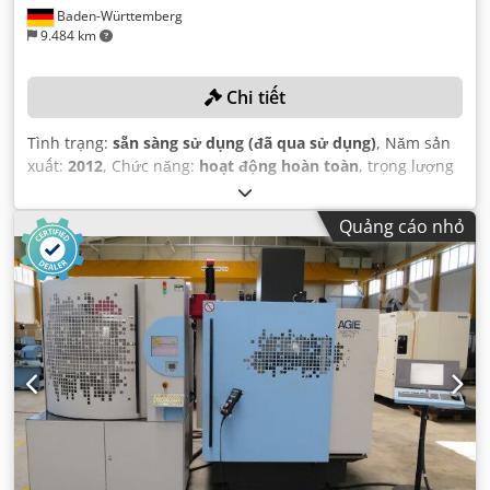
Baden-Württemberg
9.484 km
Chi tiết
Tình trạng:
sẵn sàng sử dụng (đã qua sử dụng)
, Năm sản
xuất:
2012
, Chức năng:
hoạt động hoàn toàn
, trọng lượng
phôi (tối đa):
4.100 kg
, khoảng cách di chuyển trục X:
350
mm
, khoảng cách di chuyển trục Y:
250 mm
, khoảng cách
Quảng cáo nhỏ
di chuyển trục Z:
250 mm
, trọng lượng tổng cộng:
2.640
kg
,