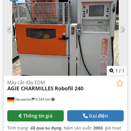
1
/
1
Máy cắt dây EDM
AGIE CHARMILLES
Robofil 240
Neuweiler
9.544 km
Thông tin giá
Gọi điện
Tình trạng:
đã qua sử dụng
, Năm sản xuất:
2003
, giờ hoạt