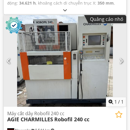
động:
34.621 h
, khoảng cách di chuyển trục X:
350 mm
,
khoảng cách di chuyển trục Y:
220 mm
, khoảng cách di
chuyển trục Z:
220 mm
,
Quảng cáo nhỏ
1
/
1
Máy cắt dây Robofil 240 cc
AGIE CHARMILLES
Robofil 240 cc