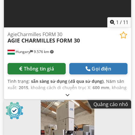
1
/
11
AgieCharmilles FORM 30
AGIE CHARMILLES
FORM 30
Hungary
9.576 km
Thông tin giá
Gọi điện
Tình trạng:
sẵn sàng sử dụng (đã qua sử dụng)
, Năm sản
xuất:
2015
, khoảng cách di chuyển trục X:
600 mm
, khoảng
cách di chuyển trục Y:
400 mm
, khoảng cách di chuyển
trục Z:
400 mm
, số lượng trục:
4
,
Quảng cáo nhỏ