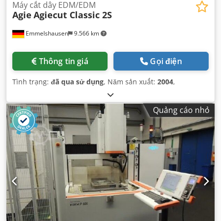
Máy cắt dây EDM/EDM
Agie
Agiecut Classic 2S
Emmelshausen
9.566 km
Thông tin giá
Gọi điện
Tình trạng:
đã qua sử dụng
, Năm sản xuất:
2004
,
Quảng cáo nhỏ