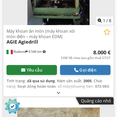
1
/
8
Máy khoan ăn mòn (máy khoan xói
mòn điện – máy khoan EDM)
AGIE
Agiedrill
8.000 €
Rudiano
9.546 km
EXW VB chưa bao gồm thuế GTGT
Yêu cầu
Gọi điện
Tình trạng:
đã qua sử dụng
, Năm sản xuất:
2005
, Chức
năng:
hoạt động hoàn toàn
, số máy/phương tiện:
072-003
,
trọng lượng phôi (tối đa):
300 kg
, khoảng cách di chuyển
trục X:
300 mm
, khoảng cách di chuyển trục Y:
200 mm
,
Quảng cáo nhỏ
khoảng cách di chuyển trục Z:
300 mm
, tổng chiều cao:
1.940 mm
, tổng chiều dài:
1.340 mm
, tổng chiều rộng:
900
mm
, loại dòng điện đầu vào:
ba pha
, trọng lượng tổng