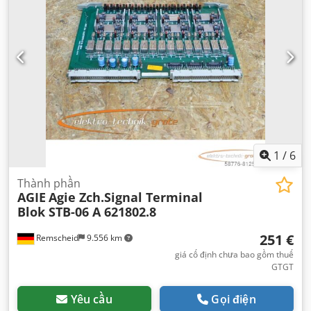
cộng:
910 kg
, chiều dài bàn:
400 mm
, chiều cao bàn:
300
mm
, điện áp đầu vào:
400 V
, dung tích thùng chứa:
20 l
,
tần số đầu vào:
50 Hz
, dòng điện đầu vào:
30 A
, Thiết bị:
tài
liệu / sổ tay hướng dẫn
,
1
/
6
Thành phần
AGIE
Agie Zch.Signal Terminal
Blok STB-06 A 621802.8
251 €
Remscheid
9.556 km
giá cố định chưa bao gồm thuế
GTGT
Yêu cầu
Gọi điện