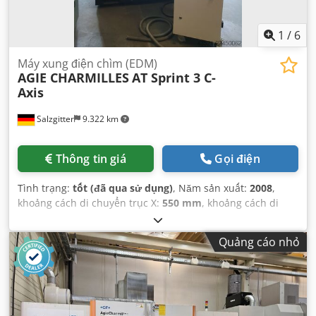
1
/
6
Máy xung điện chìm (EDM)
AGIE CHARMILLES
AT Sprint 3 C-
Axis
Salzgitter
9.322 km
Thông tin giá
Gọi điện
Tình trạng:
tốt (đã qua sử dụng)
, Năm sản xuất:
2008
,
khoảng cách di chuyển trục X:
550 mm
, khoảng cách di
chuyển trục Y:
400 mm
, khoảng cách di chuyển trục Z:
350
mm
, tổng chiều cao:
2.200 mm
, tổng chiều rộng:
1.900
Quảng cáo nhỏ
mm
, tổng chiều dài:
1.800 mm
, chiều rộng bàn:
650 mm
,
chiều dài bàn:
850 mm
,