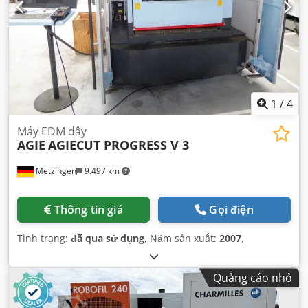
1
/
4
Máy EDM dây
AGIE
AGIECUT PROGRESS V 3
Metzingen
9.497 km
Thông tin giá
Gọi điện
Tình trạng:
đã qua sử dụng
, Năm sản xuất:
2007
,
Quảng cáo nhỏ