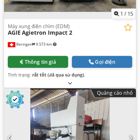
1
/
15
Máy xung điện chìm (EDM)
AGIE
Agietron Impact 2
Beringen
9.573 km
Thông tin giá
Gọi điện
Tình trạng:
rất tốt (đã qua sử dụng)
,
Quảng cáo nhỏ