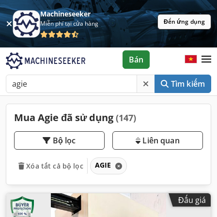
Machineseeker
Đến ứng dụng
Miễn phí tại cửa hàng
Bán
Tìm kiếm
Mua Agie đã sử dụng
(147)
Bộ lọc
Liên quan
AGIE
Xóa tất cả bộ lọc
Đấu giá