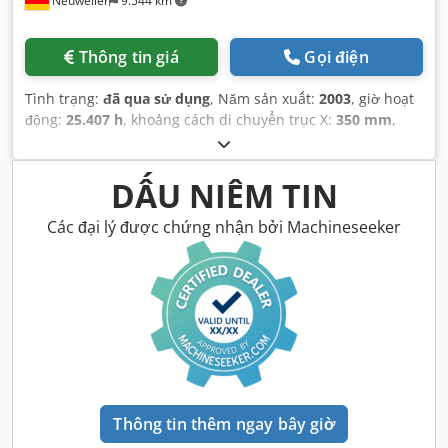
Neuweiler
9.544 km
Thông tin giá
Gọi điện
Tình trạng:
đã qua sử dụng
, Năm sản xuất:
2003
, giờ hoạt
động:
25.407 h
, khoảng cách di chuyển trục X:
350 mm
,
khoảng cách di chuyển trục Y:
220 mm
, khoảng cách di
chuyển trục Z:
220 mm
,
DẤU NIÊM TIN
Các đại lý được chứng nhận bởi Machineseeker
Thông tin thêm ngay bây giờ