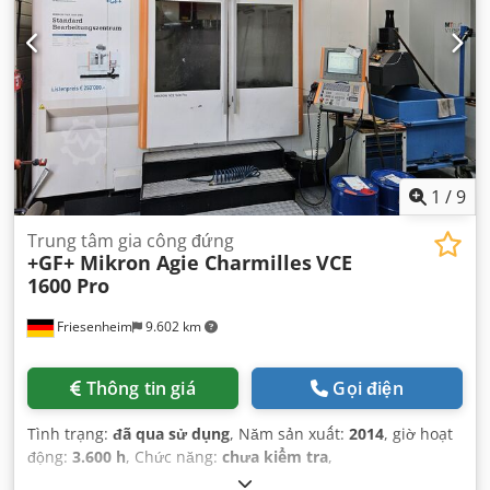
1
/
9
Trung tâm gia công đứng
+GF+ Mikron Agie Charmilles
VCE
1600 Pro
Friesenheim
9.602 km
Thông tin giá
Gọi điện
Tình trạng:
đã qua sử dụng
, Năm sản xuất:
2014
, giờ hoạt
động:
3.600 h
, Chức năng:
chưa kiểm tra
,