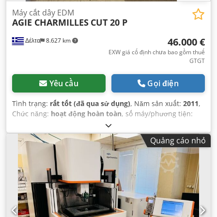
Máy cắt dây EDM
AGIE CHARMILLES
CUT 20 P
46.000 €
Δέλτα
8.627 km
EXW giá cố định chưa bao gồm thuế
GTGT
Yêu cầu
Gọi điện
Tình trạng:
rất tốt (đã qua sử dụng)
, Năm sản xuất:
2011
,
Chức năng:
hoạt động hoàn toàn
, số máy/phương tiện:
396-900-115-0108
, trọng lượng phôi (tối đa):
2.890 kg
,
khoảng cách di chuyển trục X:
350 mm
, khoảng cách di
Quảng cáo nhỏ
chuyển trục Y:
250 mm
, khoảng cách di chuyển trục Z:
250
mm
, tổng chiều cao:
2.000 mm
, tổng chiều dài:
2.020 mm
,
tổng chiều rộng:
2.050 mm
, chiều cao phôi (tối đa):
250
mm
, chiều rộng phôi (tối đa):
900 mm
, chiều dài phôi (tối
đa):
680 mm
,