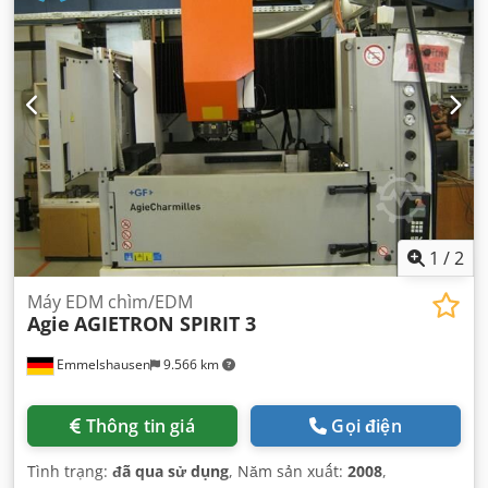
1
/
2
Máy EDM chìm/EDM
Agie
AGIETRON SPIRIT 3
Emmelshausen
9.566 km
Thông tin giá
Gọi điện
Tình trạng:
đã qua sử dụng
, Năm sản xuất:
2008
,