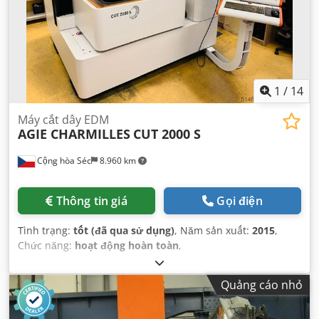
1
/
14
Máy cắt dây EDM
AGIE CHARMILLES
CUT 2000 S
Cộng hòa Séc
8.960 km
Thông tin giá
Gọi điện
Tình trạng:
tốt (đã qua sử dụng)
, Năm sản xuất:
2015
,
Chức năng:
hoạt động hoàn toàn
,
Quảng cáo nhỏ