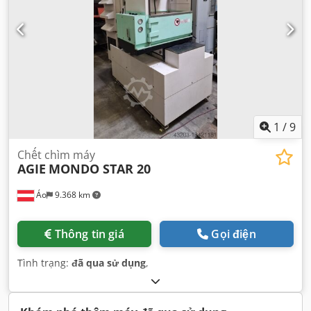
1
/
9
Chết chìm máy
AGIE
MONDO STAR 20
Áo
9.368 km
Thông tin giá
Gọi điện
Tình trạng:
đã qua sử dụng
,