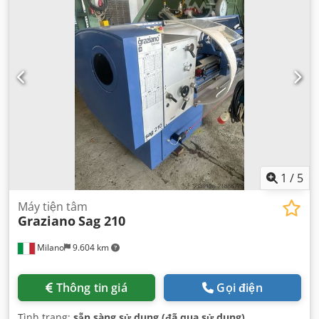
1
/
5
Máy tiện tâm
Graziano
Sag 210
Milano
9.604 km
Thông tin giá
Gọi điện
Tình trạng:
sẵn sàng sử dụng (đã qua sử dụng)
,