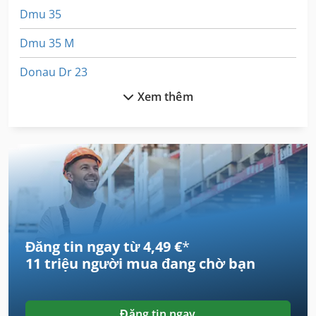
Dmu 35
Dmu 35 M
Donau Dr 23
Xem thêm
Gildemeister Gm 20
Gillardon Gb 25
Graziano
Graziano Sag
Graziano Sag 12
Đăng tin ngay từ 4,49 €
*
Graziano Sag 14
11 triệu người mua
đang chờ bạn
Graziano Sag 180
Graziano Sag 210
Đăng tin ngay