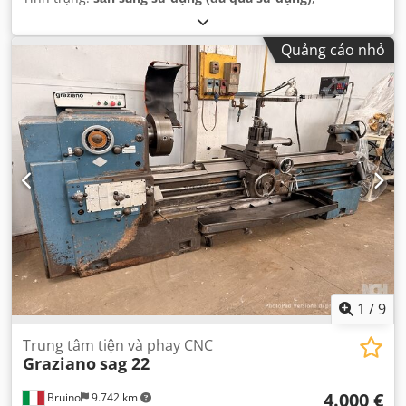
Quảng cáo nhỏ
1
/
9
Trung tâm tiện và phay CNC
Graziano
sag 22
4.000 €
Bruino
9.742 km