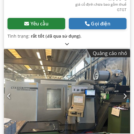
giá cố định chưa bao gồm thuế
GTGT
Yêu cầu
Gọi điện
Tình trạng:
rất tốt (đã qua sử dụng)
,
Quảng cáo nhỏ