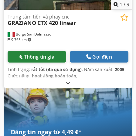
1
/
9
Trung tâm tiện và phay cnc
GRAZIANO
CTX 420 linear
Borgo San Dalmazzo
9.763 km
Thông tin giá
Gọi điện
Tình trạng:
rất tốt (đã qua sử dụng)
, Năm sản xuất:
2005
,
Chức năng:
hoạt động hoàn toàn
,
Đăng tin ngay từ 4,49 €
*