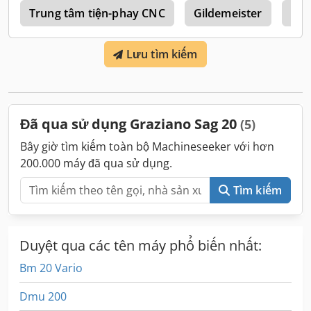
f
Thiết bị:
Trung tâm tiện-phay CNC
tài liệu / sổ tay hướng dẫn
,
Gildemeister
Mor
Lưu tìm kiếm
Đã qua sử dụng Graziano Sag 20
(5)
Bây giờ tìm kiếm toàn bộ Machineseeker với hơn
200.000 máy đã qua sử dụng.
Tìm kiếm
Duyệt qua các tên máy phổ biến nhất:
Bm 20 Vario
Dmu 200