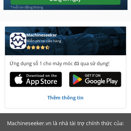
Griggio Sc 1400
*mỗi tin đăng/tháng
Grimme Dl 1700
Grimme Dr 1500
Machineseeker
Miễn phí tại cửa hàng
Grimme Gl 34
Grimme Gl 34 K
Ứng dụng số 1 cho máy móc đã qua sử dụng!
Grimme Gl 34 T
Maho Graziano Gr 400 C
Messer Griesheim Eurotrans 50
Thêm thông tin
Messer Griesheim Magstar 20
Schechtl Ht 200
Machineseeker.vn là nhà tài trợ chính thức của:
Schechtl Ksv 200