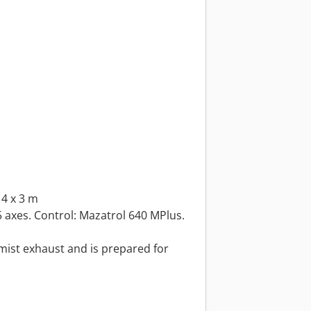
 4 x 3 m
5 axes. Control: Mazatrol 640 MPlus.
mist exhaust and is prepared for