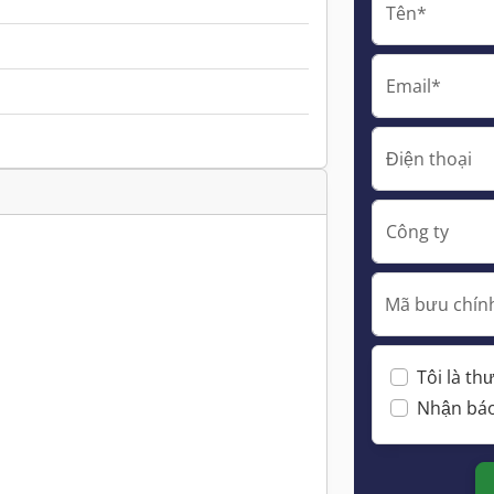
Tên*
Email*
Điện thoại
Công ty
Mã bưu chính
Tôi là t
Nhận báo