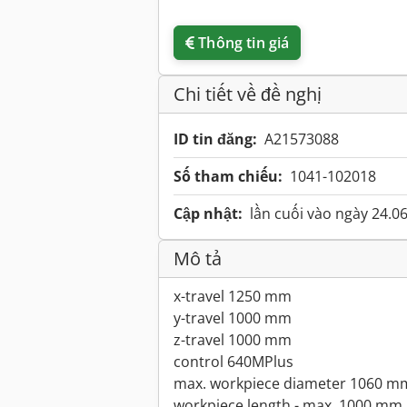
Thông tin giá
Chi tiết về đề nghị
ID tin đăng:
A21573088
Số tham chiếu:
1041-102018
Cập nhật:
lần cuối vào ngày 24.0
Mô tả
x-travel 1250 mm
y-travel 1000 mm
z-travel 1000 mm
control 640MPlus
max. workpiece diameter 1060 m
workpiece length - max. 1000 mm