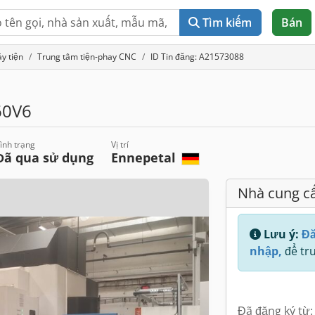
Tìm kiếm
Bán
y tiện
Trung tâm tiện-phay CNC
ID Tin đăng: A21573088
60V6
ình trạng
Vị trí
Đã qua sử dụng
Ennepetal
Nhà cung c
Lưu ý:
Đă
nhập,
để tru
Đã đăng ký từ: