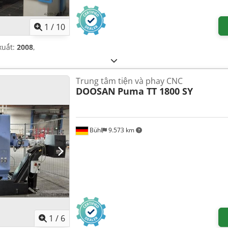
1
/
10
xuất:
2008
,
Trung tâm tiện và phay CNC
DOOSAN
Puma TT 1800 SY
Bühl
9.573 km
1
/
6