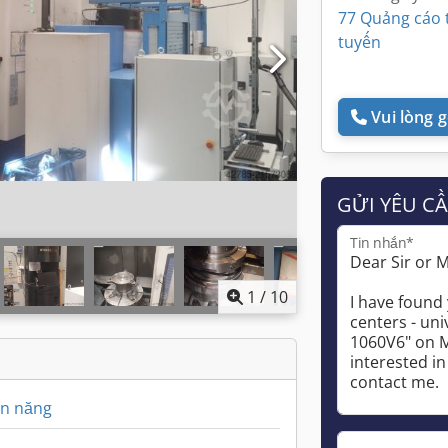
77 Quảng cáo 
tuyến
Vui lòng gọ
GỬI YÊU C
Tin nhắn*
1
/
10
ạn năng