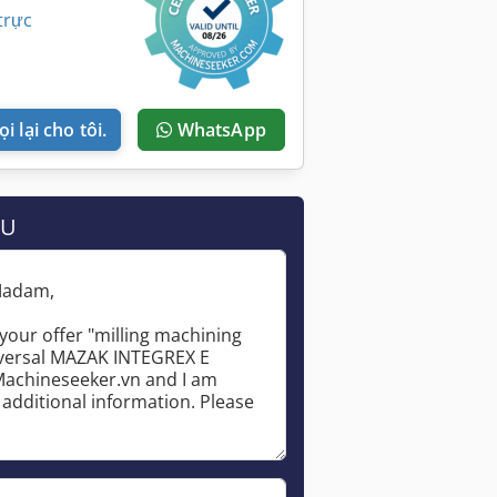
trực
i lại cho tôi.
WhatsApp
ẦU