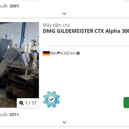
xuất:
2007
,
Máy tiện cnc
DMG GILDEMEISTER
CTX Alpha 30
Đức
9.202 km
1
/
11
xuất:
2011
,