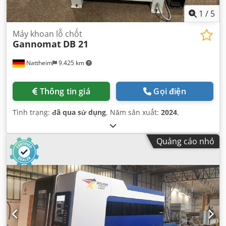
1
/
5
Máy khoan lỗ chốt
Gannomat
DB 21
Nattheim
9.425 km
Thông tin giá
Gọi điện
Tình trạng:
đã qua sử dụng
, Năm sản xuất:
2024
,
Quảng cáo nhỏ