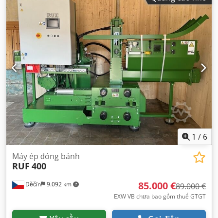
1
/
6
Máy ép đóng bánh
RUF
400
85.000 €
Děčín
9.092 km
89.000 €
EXW VB chưa bao gồm thuế GTGT