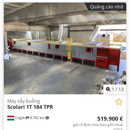
Quảng cáo nhỏ
1
/
13
Máy sấy buồng
Scolari
1T 184 TPR
519.900 €
Cegléd
8.762 km
giá cố định chưa bao gồm thuế
GTGT