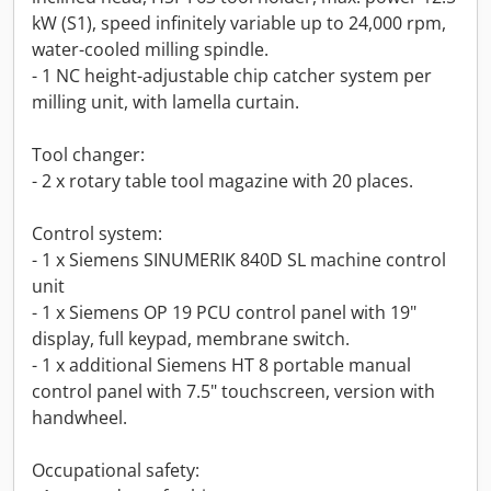
kW (S1), speed infinitely variable up to 24,000 rpm,
water-cooled milling spindle.
- 1 NC height-adjustable chip catcher system per
milling unit, with lamella curtain.
Tool changer:
- 2 x rotary table tool magazine with 20 places.
Control system:
- 1 x Siemens SINUMERIK 840D SL machine control
unit
- 1 x Siemens OP 19 PCU control panel with 19"
display, full keypad, membrane switch.
- 1 x additional Siemens HT 8 portable manual
control panel with 7.5" touchscreen, version with
handwheel.
Occupational safety: