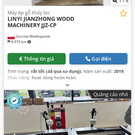
1
/
4
Máy ép gỗ thủy lực
LINYI JIANZHONG WOOD
MACHINERY
JJZ-CP
Gorzów Wielkopolski
8.979 km
Thông tin giá
Gọi điện
Tình trạng:
rất tốt (đã qua sử dụng)
, Năm sản xuất:
2019
,
Chức năng:
hoạt động hoàn toàn
,
Quảng cáo nhỏ