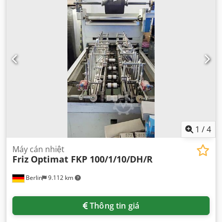
1
/
4
Máy cán nhiệt
Friz
Optimat FKP 100/1/10/DH/R
Berlin
9.112 km
Thông tin giá