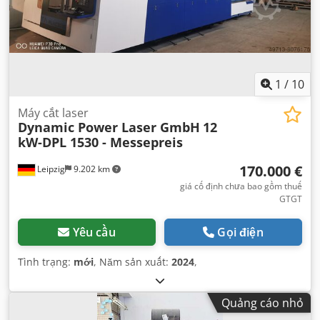
1
/
10
Máy cắt laser
Dynamic Power Laser GmbH
12
kW-DPL 1530 - Messepreis
170.000 €
Leipzig
9.202 km
giá cố định chưa bao gồm thuế
GTGT
Yêu cầu
Gọi điện
Tình trạng:
mới
, Năm sản xuất:
2024
,
Quảng cáo nhỏ