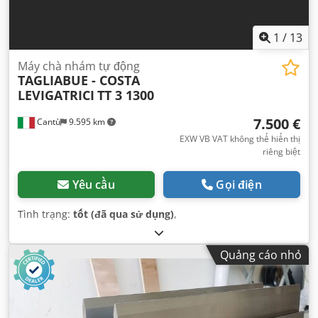
1
/
13
Máy chà nhám tự động
TAGLIABUE - COSTA
LEVIGATRICI
TT 3 1300
7.500 €
Cantù
9.595 km
EXW VB VAT không thể hiển thị
riêng biệt
Yêu cầu
Gọi điện
Tình trạng:
tốt (đã qua sử dụng)
,
Quảng cáo nhỏ