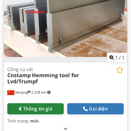
1
/
1
Công cụ vát
Cnstamp
Hemming tool for
Lvd/Trumpf
Nanjing
2.238 km
Thông tin giá
Gọi điện
Tình trạng:
mới
,