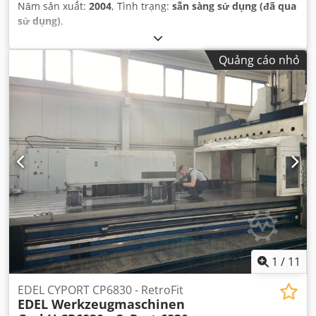
Năm sản xuất:
2004
, Tình trạng:
sẵn sàng sử dụng (đã qua
sử dụng)
,
Quảng cáo nhỏ
1
/
11
EDEL CYPORT CP6830 - RetroFit
EDEL Werkzeugmaschinen