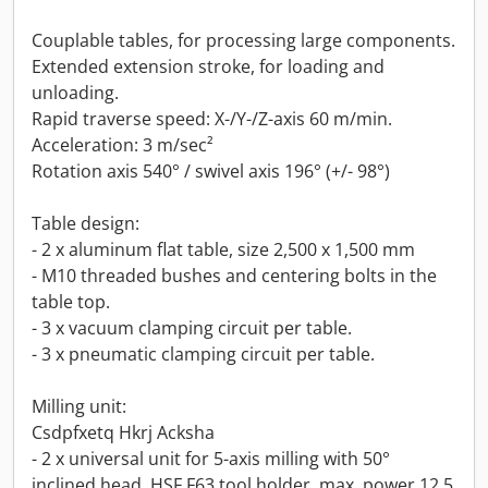
Couplable tables, for processing large components.
Extended extension stroke, for loading and
unloading.
Rapid traverse speed: X-/Y-/Z-axis 60 m/min.
Acceleration: 3 m/sec²
Rotation axis 540° / swivel axis 196° (+/- 98°)
Table design:
- 2 x aluminum flat table, size 2,500 x 1,500 mm
- M10 threaded bushes and centering bolts in the
table top.
- 3 x vacuum clamping circuit per table.
- 3 x pneumatic clamping circuit per table.
Milling unit:
Csdpfxetq Hkrj Acksha
- 2 x universal unit for 5-axis milling with 50°
inclined head, HSF F63 tool holder, max. power 12.5