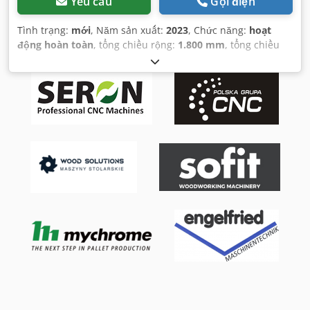
Yêu cầu
Gọi điện
Tình trạng:
mới
, Năm sản xuất:
2023
, Chức năng:
hoạt
động hoàn toàn
, tổng chiều rộng:
1.800 mm
, tổng chiều
cao:
2.000 mm
, tổng chiều dài:
1.600 mm
, trọng lượng
tổng cộng:
3.000 kg
,