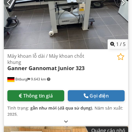
1
/
5
Máy khoan lỗ dài / Máy khoan chốt
khung
Ganner Gannomat
Junior 323
Bitburg
9.643 km
Thông tin giá
Gọi điện
Tình trạng:
gần như mới (đã qua sử dụng)
, Năm sản xuất:
2025
,
Quảng cáo nhỏ