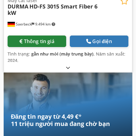
Máy cắt laser
DURMA
HD-FS 3015 Smart Fiber 6
kW
Saerbeck
9.494 km
Thông tin giá
Gọi điện
Tình trạng:
gần như mới (máy trưng bày)
, Năm sản xuất:
2024
,
Đăng tin ngay từ 4,49 €
*
11 triệu người mua
đang chờ bạn