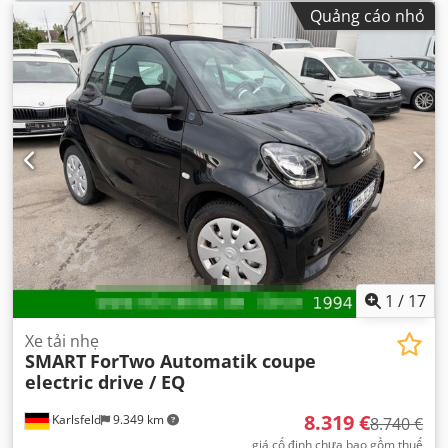
Quảng cáo nhỏ
1
/
17
Xe tải nhẹ
SMART
ForTwo Automatik coupe
electric drive / EQ
8.319 €
Karlsfeld
9.349 km
8.740 €
giá cố định chưa bao gồm thuế