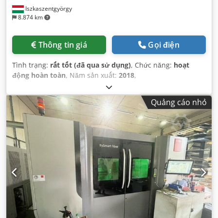
Iszkaszentgyörgy
8.874 km
Thông tin giá
Gọi điện
Tình trạng:
rất tốt (đã qua sử dụng)
, Chức năng:
hoạt
động hoàn toàn
, Năm sản xuất:
2018
,
Quảng cáo nhỏ