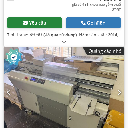
giá cố định chưa bao gồm thuế
GTGT
Yêu cầu
Gọi điện
Tình trạng:
rất tốt (đã qua sử dụng)
, Năm sản xuất:
2014
,
Quảng cáo nhỏ