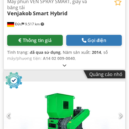
Máy phun VEN SPRAY SMART, giấy và
băng tải
Venjakob
Smart Hybrid
Đức
9.517 km
Thông tin giá
Gọi điện
Tình trạng:
đã qua sử dụng
, Năm sản xuất:
2014
, số
máy/phương tiện:
A14 02 009-0040
,
Quảng cáo nhỏ