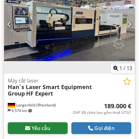
1
/
13
Máy cắt laser
Han´s Laser Smart Equipment
Group
HF Expert
189.000 €
Langenfeld (Rheinland)
9.574 km
DAP VB chưa bao gồm thuế GTGT
Yêu cầu
Gọi điện