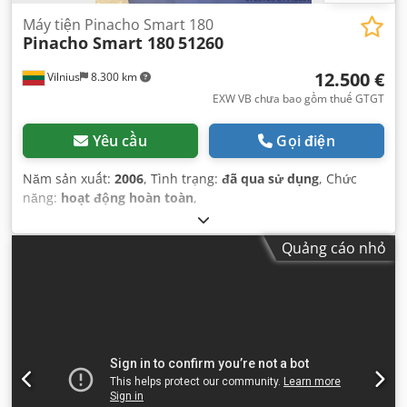
Máy tiện Pinacho Smart 180
Pinacho Smart 180
51260
12.500 €
Vilnius
8.300 km
EXW VB chưa bao gồm thuế GTGT
Yêu cầu
Gọi điện
Năm sản xuất:
2006
, Tình trạng:
đã qua sử dụng
, Chức
năng:
hoạt động hoàn toàn
,
Quảng cáo nhỏ