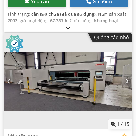
Yêu cầu
Gọi điện
Tình trạng:
cần sửa chữa (đã qua sử dụng)
, Năm sản xuất:
2007
, giờ hoạt động:
67.367 h
, Chức năng:
không hoạt
động
, số máy/phương tiện:
W288
, độ chính xác lặp lại:
0,01
mm
, khoảng cách di chuyển trục X:
3.000 mm
, khoảng
Quảng cáo nhỏ
cách di chuyển trục Y:
1.500 mm
, khoảng cách di chuyển
trục Z:
200 mm
, độ chính xác định vị:
0,01 mm
, trọng
lượng phôi (tối đa):
3.000 kg
, loại dòng điện đầu vào:
ba
pha
, điện áp đầu vào:
250 V
, độ dày tấm nhôm (tối đa):
100
mm
, chiều dài bàn:
3.000 mm
, tốc độ vận hành:
6.000
mm/s
, chiều rộng bàn:
1.500 mm
, dung tích thùng chứa:
5.500 l
, áp suất:
3.600 thanh
, tốc độ định vị:
60 m/phút
, tốc
độ chạy nhanh trục X:
60 m/phút
, tịnh tiến nhanh trục Y:
60 m/phút
, hành trình nhanh trục Z:
2 m/phút
, chiều cao
bàn:
1.000 mm
, áp suất làm việc:
3.600 thanh
, năm đại tu
cuối cùng:
2024
, kết nối nước thải:
50 mm
, tần số đầu vào:
50 Hz
, công suất:
120 kW (163,15 mã lực)
, nhà sản xuất bộ
điều khiển:
Bystronic
, loại điều khiển:
Điều khiển CNC
,
mức độ tự động hóa:
tự động
, loại kích hoạt:
thủy lực
,
1
/
15
Thiết bị:
rào chắn ánh sáng an toàn
,