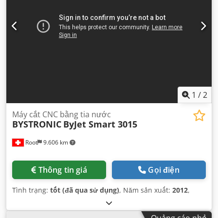
1
/
2
Máy cắt CNC bằng tia nước
BYSTRONIC
ByJet Smart 3015
Root
9.606 km
Thông tin giá
Gọi điện
Tình trạng:
tốt (đã qua sử dụng)
, Năm sản xuất:
2012
,
Quảng cáo nhỏ