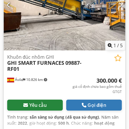
1
/
5
Khuôn đúc nhôm GHI
GHI SMART FURNACES
09887-
RF01
300.000 €
Ávila
10.826 km
giá cố định chưa bao gồm thuế
GTGT
Yêu cầu
Gọi điện
Tình trạng:
sẵn sàng sử dụng (đã qua sử dụng)
, Năm sản
xuất:
2022
, giờ hoạt động:
500 h
, Chức năng:
hoạt động