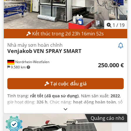
1
/
19
Kết thúc trong
2
d
23
h
16
min
50
s
Nhà máy sơn hoàn chỉnh
Venjakob
VEN SPRAY SMART
Nordrhein-Westfalen
250.000 €
9.580 km
Tại cuộc đấu giá
Tình trạng:
rất tốt (đã qua sử dụng)
, Năm sản xuất:
2022
,
giờ hoạt động:
326 h
, Chức năng:
hoạt động hoàn toàn
, số
máy/phương tiện:
A20221005
, chiều dài cấp phôi trục X:
5.500 mm
, chiều dài cấp phôi trục Y:
1.300 mm
, chiều dài
Quảng cáo nhỏ
hành trình trục Z:
100 mm
, trọng lượng phôi (tối đa):
500
kg
, chiều rộng làm việc:
1.300 mm
,