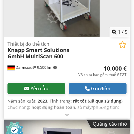
1
/
5
Thiết bị đo thể tích
Knapp Smart Solutions
GmbH
MultiScan 600
10.000 €
Darmstadt
9.500 km
VB chưa bao gồm thuế GTGT
Yêu cầu
Gọi điện
Năm sản xuất:
2023
, Tình trạng:
rất tốt (đã qua sử dụng)
,
Chức năng:
hoạt động hoàn toàn
, số máy/phương tiện:
MS06001129
,
Quảng cáo nhỏ