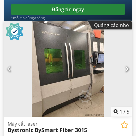
Đăng tin ngay
*mỗi tin đăng/tháng
Quảng cáo nhỏ
1
/
5
Máy cắt laser
Bystronic
BySmart Fiber 3015