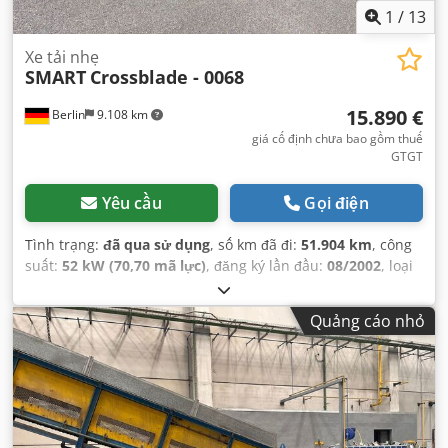
1
/
13
Xe tải nhẹ
SMART
Crossblade - 0068
15.890 €
Berlin
9.108 km
giá cố định chưa bao gồm thuế
GTGT
Yêu cầu
Gọi điện
Tình trạng:
đã qua sử dụng
, số km đã đi:
51.904 km
, công
suất:
52 kW (70,70 mã lực)
, đăng ký lần đầu:
08/2002
, loại
nhiên liệu:
xăng
, kiểm định tiếp theo (TÜV):
07/2027
, màu
sắc:
đen
, loại truyền động bánh răng:
tự động
, hạng mục
Quảng cáo nhỏ
khí thải:
Euro 3
, số chỗ ngồi:
2
, Thiết bị:
ABS, hệ thống
chống trộm (immobilizer)
,