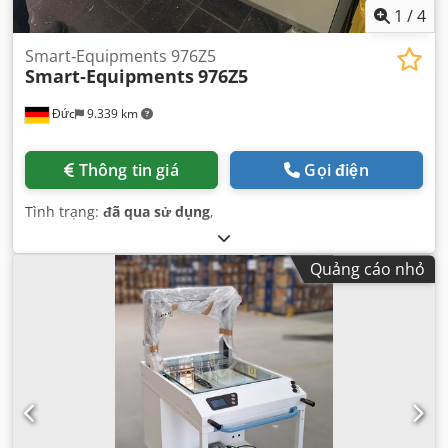
1
/
4
Smart‑Equipments 976Z5
Smart‑Equipments
976Z5
Đức
9.339 km
Thông tin giá
Gọi điện
Tình trạng:
đã qua sử dụng
,
Quảng cáo nhỏ