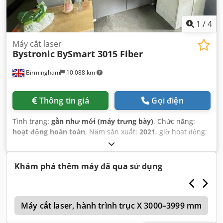
1
/
4
Máy cắt laser
Bystronic
BySmart 3015 Fiber
Birmingham
10.088 km
Thông tin giá
Gọi điện
Tình trạng:
gần như mới (máy trưng bày)
, Chức năng:
hoạt động hoàn toàn
, Năm sản xuất:
2021
, giờ hoạt động:
4.000 h
, công suất laser:
10.000 W
, dải làm việc:
3.000 mm
,
Khám phá thêm máy đã qua sử dụng
s
Máy cắt laser, hành trình trục X 3000–3999 mm