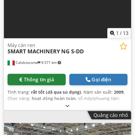
1
/
13
Máy cán ren
SMART MACHINERY
NG S-DD
Calolziocorte
9.571 km
Thông tin giá
Gọi điện
Tình trạng:
rất tốt (đã qua sử dụng)
, Năm sản xuất:
2009
,
Chức năng:
hoạt động hoàn toàn
, số máy/phương tiện:
063/09
, chiều dài ren:
50 mm
, đường kính phôi (tối đa):
6
mm
,
Quảng cáo nhỏ