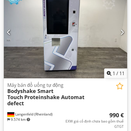
1
/
11
Máy bán đồ uống tự động
Bodyshake Smart
Touch
Proteinshake Automat
defect
990 €
Langenfeld (Rheinland)
9.574 km
EXW giá cố định chưa bao gồm thuế
GTGT