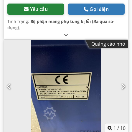
Yêu cầu
Gọi điện
Tình trạng:
Bộ phận mang phụ tùng bị lỗi (đã qua sử
dụng)
,
Quảng cáo nhỏ
1
/
10