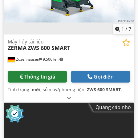
1
/
7
Máy hủy tài liệu
ZERMA
ZWS 600 SMART
Zuzenhausen
9.506 km
Thông tin giá
Gọi điện
Tình trạng:
mới
, số máy/phương tiện:
ZWS 600 SMART
,
Quảng cáo nhỏ