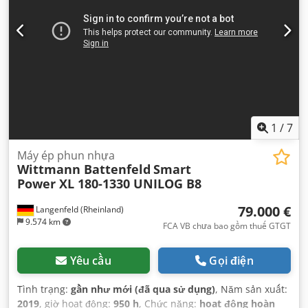
1
/
7
Máy ép phun nhựa
Wittmann Battenfeld
Smart
Power XL 180-1330 UNILOG B8
79.000 €
Langenfeld (Rheinland)
9.574 km
FCA VB chưa bao gồm thuế GTGT
Yêu cầu
Gọi điện
Tình trạng:
gần như mới (đã qua sử dụng)
, Năm sản xuất:
2019
, giờ hoạt động:
950 h
, Chức năng:
hoạt động hoàn