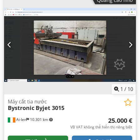
1
/
10
Máy cắt tia nước
Bystronic
Byjet 3015
25.000 €
Ai-len
10.301 km
VB VAT không thể hiển thị riêng biệt