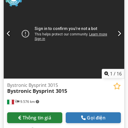
1
/
16
Bystronic Bysprint 3015
Bystronic
Bysprint 3015
Ý
9.576 km
Thông tin giá
Gọi điện