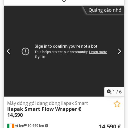
hoàn toàn
,
Quảng cáo nhỏ
1
/
6
Máy đóng gói dạng dòng Ilapak Smart
Ilapak Smart Flow Wrapper
€
14,590
14.590 €
Ai-len
10.449 km