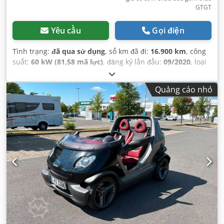
GTGT
Yêu cầu
Gọi điện
Tình trạng:
đã qua sử dụng
, số km đã đi:
16.900 km
, công
suất:
60 kW (81,58 mã lực)
, đăng ký lần đầu:
09/2020
, loại
nhiên liệu:
điện
, kiểm định tiếp theo (TÜV):
09/2026
, màu
sắc:
đen
, loại truyền động bánh răng:
tự động
, hạng mục
Quảng cáo nhỏ
khí thải:
Euro 6
, số chỗ ngồi:
2
, Thiết bị:
ABS, bảo hành xe
đã qua sử dụng, chương trình cân bằng điện tử (ESP), hệ
thống chống trộm (immobilizer), khóa trung tâm, điều
hòa không khí
,