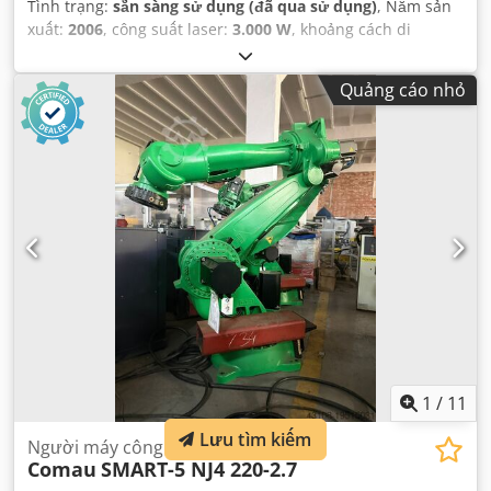
Tình trạng:
sẵn sàng sử dụng (đã qua sử dụng)
, Năm sản
xuất:
2006
, công suất laser:
3.000 W
, khoảng cách di
chuyển trục X:
3.000 mm
, khoảng cách di chuyển trục Y:
1.500 mm
, số lượng trục:
3
,
Quảng cáo nhỏ
1
/
11
Lưu tìm kiếm
Người máy công nghiệp
Comau
SMART-5 NJ4 220-2.7