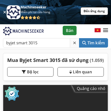
Machineseeker
Đến ứng dụng
Miễn phí tại cửa hàng
Bán
Tìm kiếm
Mua Byjet Smart 3015 đã sử dụng
(1.059)
Bộ lọc
Liên quan
Quảng cáo nhỏ