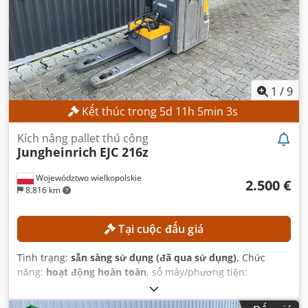
1
/
9
Kết thúc trong
5
d
11
h
5
min
1
s
Kích nâng pallet thủ công
Jungheinrich
EJC 216z
Województwo wielkopolskie
2.500 €
8.816 km
Tại cuộc đấu giá
Tình trạng:
sẵn sàng sử dụng (đã qua sử dụng)
, Chức
năng:
hoạt động hoàn toàn
, số máy/phương tiện:
90621285
, Năm sản xuất:
2021
, giờ hoạt động:
560 h
, chiều
cao nâng:
2.800 mm
, chiều cao xây dựng:
1.950 mm
,