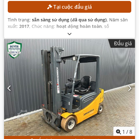
Tại cuộc đấu giá
Tình trạng:
sẵn sàng sử dụng (đã qua sử dụng)
, Năm sản
xuất:
2017
, Chức năng:
hoạt động hoàn toàn
, số
máy/phương tiện:
R17393-376-4-0
, trọng lượng tổng cộng:
32 kg
, tải trọng:
8 kg
, mô hình bộ điều khiển:
Yaskawa
Đấu giá
YRC1000
, nhà sản xuất teach pendant:
Yaskawa
, số lượng
trục:
6
,
1
/
8