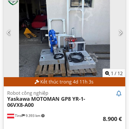
1
/
12
Kết thúc trong
4
d
11
h
1
s
Robot công nghiệp
Yaskawa
MOTOMAN GP8 YR-1-
06VX8-A00
Tirol
9.393 km
8.900 €