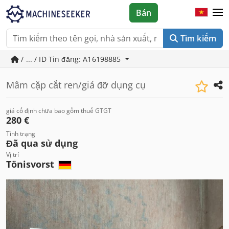
Bán
Tìm kiếm
/ ... / ID Tin đăng: A16198885
Mâm cặp cắt ren/giá đỡ dụng cụ
giá cố định chưa bao gồm thuế GTGT
280 €
Tình trạng
Đã qua sử dụng
Vị trí
Tönisvorst