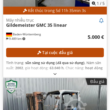
1
/
5
Kết thúc trong
5
d
11
h
35
min
1
s
Máy nhiều trục
Gildemeister
GMC 35 linear
Baden-Württemberg
5.000 €
9.489 km
Tại cuộc đấu giá
Tình trạng:
sẵn sàng sử dụng (đã qua sử dụng)
, Năm sản
xuất:
2002
, giờ hoạt động:
63.040 h
, Chức năng:
hoạt động
hoàn toàn
,
Đấu giá