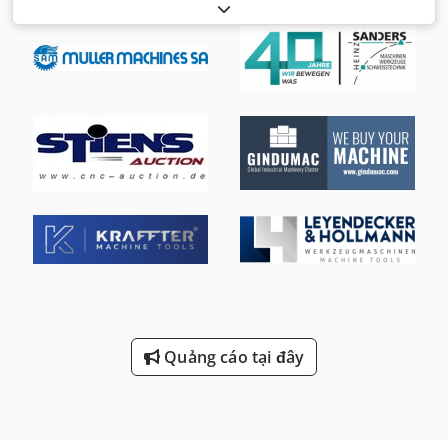
2.000 kg
, chiều cao nâng:
4.300 mm
, nâng tự do:
1.330
mm
, loại cột:
triplex
, chiều cao xây dựng:
1.975 mm
,
Quảng cáo tại đây