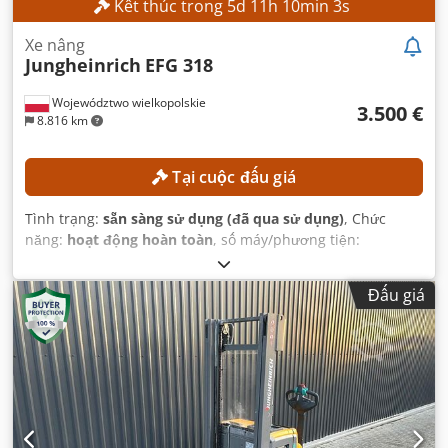
Kết thúc trong
5
d
11
h
10
min
1
s
Xe nâng
Jungheinrich
EFG 318
Województwo wielkopolskie
3.500 €
8.816 km
Tại cuộc đấu giá
Tình trạng:
sẵn sàng sử dụng (đã qua sử dụng)
, Chức
năng:
hoạt động hoàn toàn
, số máy/phương tiện:
FN498167
, Năm sản xuất:
2015
, giờ hoạt động:
15.254 h
,
chiều cao nâng:
4.700 mm
, nâng tự do:
1.490 mm
, loại cột:
Đấu giá
triplex
, chiều cao xây dựng:
2.132 mm
,