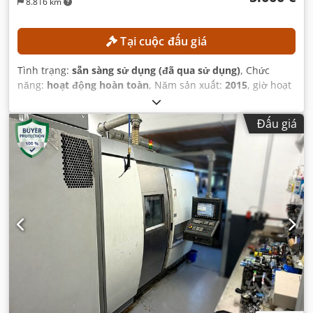
8.816 km
Tại cuộc đấu giá
Tình trạng:
sẵn sàng sử dụng (đã qua sử dụng)
, Chức
năng:
hoạt động hoàn toàn
, Năm sản xuất:
2015
, giờ hoạt
động:
387 h
, số máy/phương tiện:
0200245029
, chiều cao
làm việc:
14.000 mm
,
Đấu giá