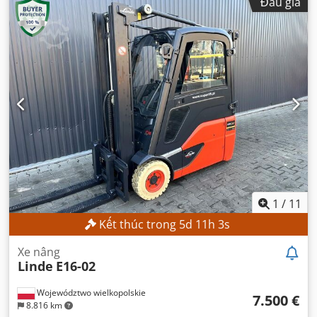
Đấu giá
1
/
11
Kết thúc trong
5
d
11
h
1
s
Xe nâng
Linde
E16-02
Województwo wielkopolskie
7.500 €
8.816 km