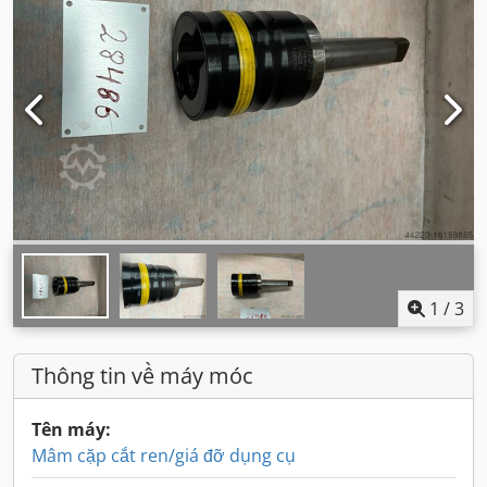
1
/
3
Thông tin về máy móc
Tên máy:
Mâm cặp cắt ren/giá đỡ dụng cụ