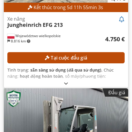
Kết thúc trong
5
d
11
h
55
min
1
s
Xe nâng
Jungheinrich
EFG 213
Województwo wielkopolskie
4.750 €
8.816 km
Tại cuộc đấu giá
Tình trạng:
sẵn sàng sử dụng (đã qua sử dụng)
, Chức
năng:
hoạt động hoàn toàn
, số máy/phương tiện:
FN651047
, Năm sản xuất:
2021
, giờ hoạt động:
17.268 h
,
chiều cao nâng:
4.700 mm
, nâng tự do:
1.535 mm
, loại cột:
Đấu giá
triplex
, chiều cao xây dựng:
2.125 mm
, Thiết bị:
dịch
chuyển bên
,