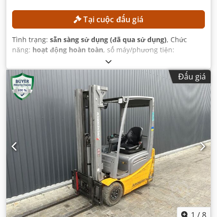
Tại cuộc đấu giá
Tình trạng:
sẵn sàng sử dụng (đã qua sử dụng)
, Chức
năng:
hoạt động hoàn toàn
, số máy/phương tiện:
H2X386H10283
, Năm sản xuất:
2017
, giờ hoạt động:
5.612
h
, chiều cao nâng:
4.625 mm
, nâng tự do:
1.500 mm
, chiều
Đấu giá
cao xây dựng:
2.121 mm
, Thiết bị:
dịch chuyển bên
,
1
/
8