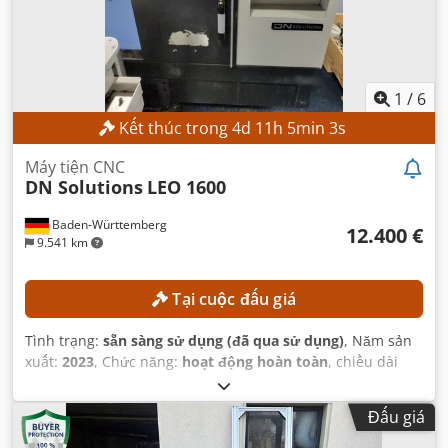
1
/
6
Kết thúc trong
4
d
11
h
5
min
1
s
Máy tiện CNC
DN Solutions
LEO 1600
Baden-Württemberg
12.400 €
9.541 km
Tại cuộc đấu giá
Tình trạng:
sẵn sàng sử dụng (đã qua sử dụng)
, Năm sản
xuất:
2023
, Chức năng:
hoạt động hoàn toàn
, chiều dài
tiện:
300 mm
, đường kính tiện:
300 mm
, lỗ trục chính:
52
mm
, tốc độ trục chính (tối đa):
4.500 vòng/phút
, mô hình
Đấu giá
bộ điều khiển:
FANUC CNC
,