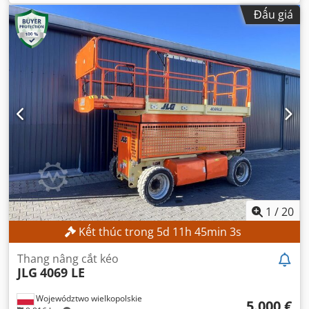
chiều cao nâng:
3.540 mm
, loại cột:
duplex
, chiều cao xây
Đấu giá
dựng:
2.520 mm
, Thiết bị:
dịch chuyển bên
,
1
/
20
Kết thúc trong
5
d
11
h
45
min
1
s
Thang nâng cắt kéo
JLG
4069 LE
Województwo wielkopolskie
5.000 €