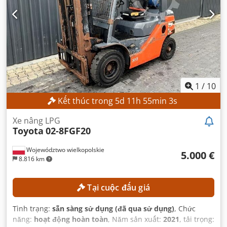
1
/
10
Kết thúc trong
5
d
11
h
55
min
1
s
Xe nâng LPG
Toyota
02-8FGF20
Województwo wielkopolskie
5.000 €
8.816 km
Tại cuộc đấu giá
Tình trạng:
sẵn sàng sử dụng (đã qua sử dụng)
, Chức
năng:
hoạt động hoàn toàn
, Năm sản xuất:
2021
, tải trọng: