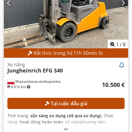
1
/
8
Kết thúc trong
5
d
11
h
50
min
1
s
Xe nâng
Jungheinrich
EFG S40
Województwo wielkopolskie
10.500 €
8.816 km
Tại cuộc đấu giá
Tình trạng:
sẵn sàng sử dụng (đã qua sử dụng)
, Chức
năng:
hoạt động hoàn toàn
, số máy/phương tiện:
FN552603
, Năm sản xuất:
2017
, giờ hoạt động:
1.398 h
,