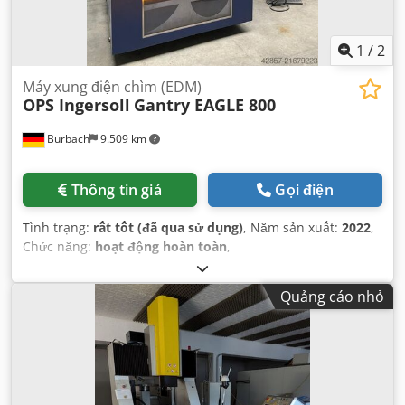
1
/
2
Máy xung điện chìm (EDM)
OPS Ingersoll
Gantry EAGLE 800
Burbach
9.509 km
Thông tin giá
Gọi điện
Tình trạng:
rất tốt (đã qua sử dụng)
, Năm sản xuất:
2022
,
Chức năng:
hoạt động hoàn toàn
,
Quảng cáo nhỏ