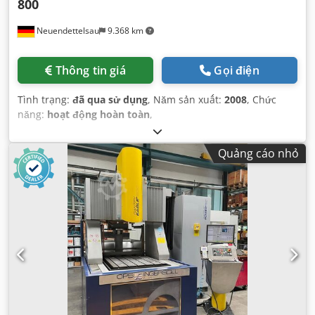
800
Neuendettelsau
9.368 km
Thông tin giá
Gọi điện
Tình trạng:
đã qua sử dụng
, Năm sản xuất:
2008
, Chức
năng:
hoạt động hoàn toàn
,
Quảng cáo nhỏ