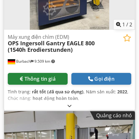
1
/
2
Máy xung điện chìm (EDM)
OPS Ingersoll
Gantry EAGLE 800
(1540h Erodierstunden)
Burbach
9.509 km
Thông tin giá
Gọi điện
Tình trạng:
rất tốt (đã qua sử dụng)
, Năm sản xuất:
2022
,
Chức năng:
hoạt động hoàn toàn
,
Quảng cáo nhỏ