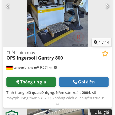
1
/
14
Chết chìm máy
OPS Ingersoll
Gantry 800
Langenlonsheim
9.551 km
Thông tin giá
Gọi điện
Tình trạng:
đã qua sử dụng
, Năm sản xuất:
2004
, số
máy/phương tiện:
575259
, khoảng cách di chuyển trục X:
550 mm
, khoảng cách di chuyển trục Y:
850 mm
, khoảng
cách di chuyển trục Z:
450 mm
,
Đấu giá