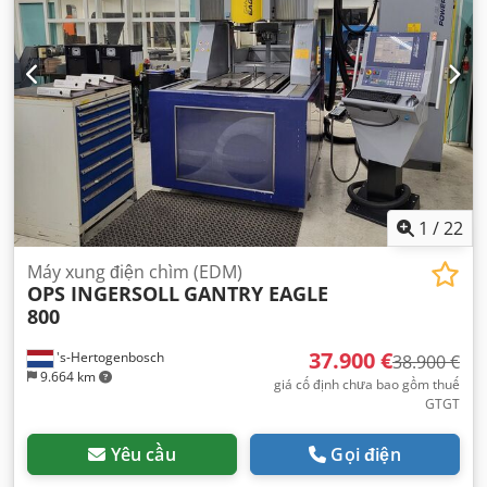
1
/
22
Máy xung điện chìm (EDM)
OPS INGERSOLL
GANTRY EAGLE
800
37.900 €
's-Hertogenbosch
38.900 €
9.664 km
giá cố định chưa bao gồm thuế
GTGT
Yêu cầu
Gọi điện