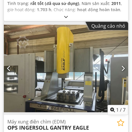
Tình trạng:
rất tốt (đã qua sử dụng)
, Năm sản xuất:
2011
,
giờ hoạt động:
1.703 h
, Chức năng:
hoạt động hoàn toàn
,
khoảng cách di chuyển trục X:
550 mm
, khoảng cách di
chuyển trục Y:
850 mm
, khoảng cách di chuyển trục Z:
450
Quảng cáo nhỏ
mm
, trọng lượng phôi (tối đa):
2.000 kg
, dung tích thùng
chứa:
800 l
,
1
/
7
Máy xung điện chìm (EDM)
OPS INGERSOLL
GANTRY EAGLE