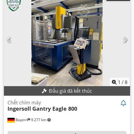
1
/
8
Đấu giá đã kết thúc
Chết chìm máy
Ingersoll
Gantry Eagle 800
Bayern
9.277 km