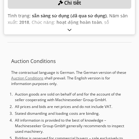
Chi tiết
Tình trạng:
sẵn sàng sử dụng (đã qua sử dụng)
, Năm sản
xuất:
2018
, Chức năng:
hoạt động hoàn toàn
, số
máy/phương tiện:
575650
, khoảng cách di chuyển trục X:
550 mm
, khoảng cách di chuyển trục Y:
850 mm
, khoảng
cách di chuyển trục Z:
450 mm
,
Auction Conditions
The contractual language is German. The German version of these
Auction Conditions
shall prevail. The English version is for
information purposes only.
Auction goods are sold on behalf of and for the account of the
seller cooperating with Machineseeker Group GmbH.
All prices and bids are net prices and do not include VAT.
Stated dismantling and loading costs are binding.
All information is provided to the best of knowledge –
Machineseeker Group GmbH generally recommends to inspect
used machinery.
Bidding is reserved for commercial buyers – sale exclusively to