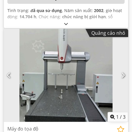
Tình trạng:
đã qua sử dụng
, Năm sản xuất:
2002
, giờ hoạt
động:
14.704 h
, Chức năng:
chức năng bị giới hạn
, số
máy/phương tiện:
15115220654
, khoảng cách di chuyển
trục X:
2.200 mm
, khoảng cách di chuyển trục Y:
600 mm
,
Quảng cáo nhỏ
khoảng cách di chuyển trục Z:
660 mm
, mô hình bộ điều
khiển:
Heidenhain iTNC 530
, trọng lượng phôi (tối đa):
2.200 kg
, tốc độ trục chính (tối đa):
12.000 vòng/phút
,
1
/
3
Máy đo tọa độ