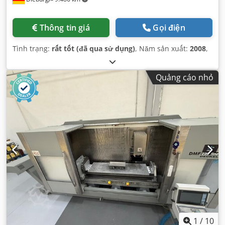
Thông tin giá
Gọi điện
Tình trạng:
rất tốt (đã qua sử dụng)
, Năm sản xuất:
2008
,
Quảng cáo nhỏ
1
/
10