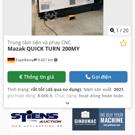
1
/
20
Trung tâm tiện và phay CNC
Mazak
QUICK TURN 200MY
Espelkamp
9.421 km
Thông tin giá
Gọi điện
Tình trạng:
rất tốt (đã qua sử dụng)
, Năm sản xuất:
2021
,
giờ hoạt động:
8.000 h
, Chức năng:
hoạt động hoàn toàn
,
đường kính tiện:
380 mm
, công suất động cơ trục chính:
22.000 W
, tốc độ trục chính (tối đa):
5.000 vòng/phút
, lỗ
trục chính:
65 mm
, khoảng cách di chuyển trục X:
234 mm
,
khoảng cách di chuyển trục Y:
100 mm
, khoảng cách di
chuyển trục Z:
625 mm
, đường kính lắp đặt:
40 mm
, tốc độ
chạy nhanh trục X:
30 m/phút
, tịnh tiến nhanh trục Y:
21