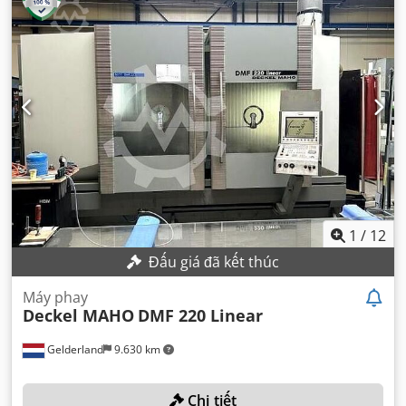
1
/
12
Đấu giá đã kết thúc
Máy phay
Deckel MAHO
DMF 220 Linear
Gelderland
9.630 km
Chi tiết