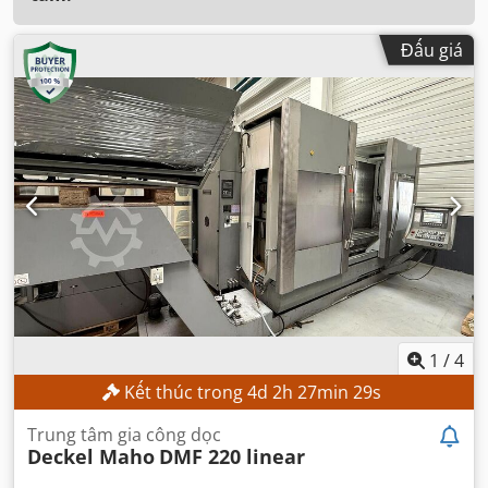
Đấu giá
1
/
4
Kết thúc trong
4
d
2
h
27
min
27
s
Trung tâm gia công dọc
Deckel Maho
DMF 220 linear