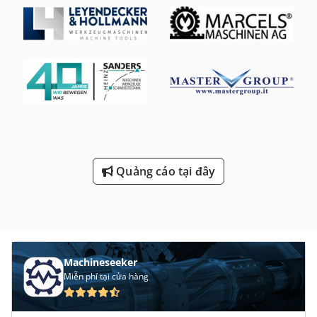
m/phút
, hành trình nhanh trục Z:
33 m/phút
, tốc độ quay
(tối đa):
5.000 vòng/phút
, mô-men xoắn:
465 Nm
, khe
thanh:
65 mm
, trọng lượng phôi (tối đa):
300 kg
, tổng chiều
cao:
1.857 mm
, tổng chiều dài:
2.760 mm
, đường kính
ngoài của mâm cặp:
203 mm
, tổng chiều rộng:
1.835 mm
,
Đường kính thanh (tối đa):
65 mm
, đường kính quay trên
bàn trượt ngang:
695 mm
, trọng lượng tổng cộng:
5.600
kg
, Thiết bị:
băng tải phoi, hút khói
,
Quảng cáo tại đây
Machineseeker
Miễn phí tại cửa hàng