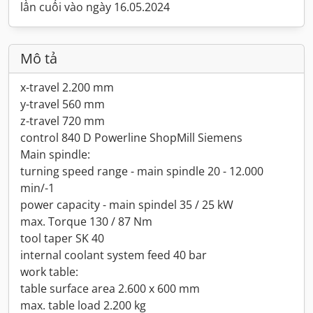
lần cuối vào ngày 16.05.2024
Mô tả
x-travel 2.200 mm
y-travel 560 mm
z-travel 720 mm
control 840 D Powerline ShopMill Siemens
Main spindle:
turning speed range - main spindle 20 - 12.000
min/-1
power capacity - main spindel 35 / 25 kW
max. Torque 130 / 87 Nm
tool taper SK 40
internal coolant system feed 40 bar
work table:
table surface area 2.600 x 600 mm
max. table load 2.200 kg