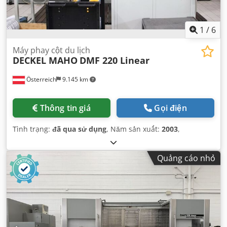
1
/
6
Máy phay cột du lịch
DECKEL MAHO
DMF 220 Linear
Österreich
9.145 km
Thông tin giá
Gọi điện
Tình trạng:
đã qua sử dụng
, Năm sản xuất:
2003
,
Quảng cáo nhỏ