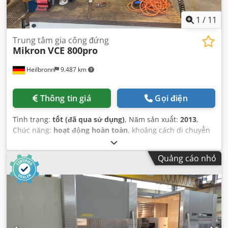
1
/
11
Trung tâm gia công đứng
Mikron
VCE 800pro
Heilbronn
9.487 km
Thông tin giá
Gọi điện
Tình trạng:
tốt (đã qua sử dụng)
, Năm sản xuất:
2013
,
Chức năng:
hoạt động hoàn toàn
, khoảng cách di chuyển
trục X:
860 mm
, khoảng cách di chuyển trục Y:
560 mm
,
khoảng cách di chuyển trục Z:
600 mm
,
Quảng cáo nhỏ