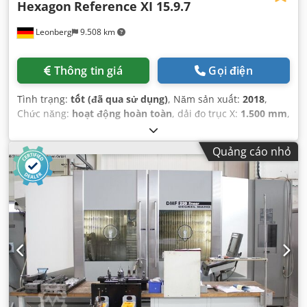
Hexagon
Reference XI 15.9.7
Leonberg
9.508 km
Thông tin giá
Gọi điện
Tình trạng:
tốt (đã qua sử dụng)
, Năm sản xuất:
2018
,
Chức năng:
hoạt động hoàn toàn
, dải đo trục X:
1.500 mm
,
dải đo trục Y:
900 mm
, phạm vi đo trục Z:
700 mm
,
Quảng cáo nhỏ