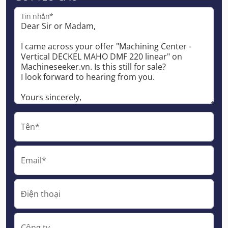
Tin nhắn*
Tên*
Email*
Điện thoại
Công ty