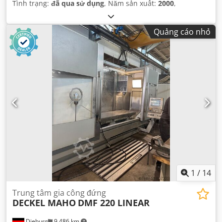
Tình trạng:
đã qua sử dụng
, Năm sản xuất:
2000
,
Quảng cáo nhỏ
1
/
14
Trung tâm gia công đứng
DECKEL MAHO
DMF 220 LINEAR
Dieburg
9.486 km