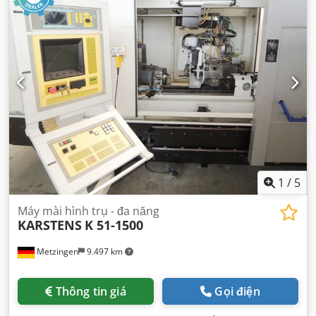
m/phút
, tịnh tiến nhanh trục Y:
50 m/phút
, hành trình
nhanh trục Z:
50 m/phút
, nhà sản xuất bộ điều khiển:
HEIDENHAIN
, mô hình bộ điều khiển:
I TNC 530
, tốc độ
trục chính (tối đa):
18.000 vòng/phút
, giờ hoạt động của
trục chính:
17.000 h
, mũi trục chính:
BT 40
, số lượng khe
trong băng nạp dụng cụ:
60
, Thiết bị:
băng tải phoi, tài
liệu / sổ tay hướng dẫn, tốc độ quay thay đổi vô cấp
,
1
/
5
Máy mài hình trụ - đa năng
KARSTENS
K 51-1500
Metzingen
9.497 km
Thông tin giá
Gọi điện