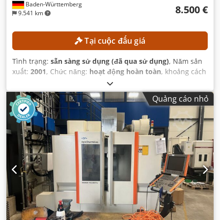
Baden-Württemberg
8.500 €
9.541 km
Tại cuộc đấu giá
Tình trạng:
sẵn sàng sử dụng (đã qua sử dụng)
, Năm sản
xuất:
2001
, Chức năng:
hoạt động hoàn toàn
, khoảng cách
di chuyển trục X:
2.200 mm
, khoảng cách di chuyển trục Y:
560 mm
, khoảng cách di chuyển trục Z:
720 mm
, mô hình
Quảng cáo nhỏ
bộ điều khiển:
Siemens 840D
, tốc độ trục chính (tối đa):
12.000 vòng/phút
,