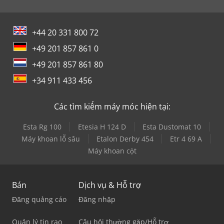
+44 20 331 800 72
+49 201 857 861 0
+49 201 857 861 80
+34 911 433 456
Các tìm kiếm máy móc hiện tại:
Esta Rg 100
Etesia H 124 D
Esta Dustomat 10
Máy khoan lỗ sâu
Etalon Derby 454
Etr 4 69 A
Máy khoan cột
Bán
Dịch vụ & Hỗ trợ
Đăng quảng cáo
Đăng nhập
Quản lý tin rao
Câu hỏi thường gặp/Hỗ trợ