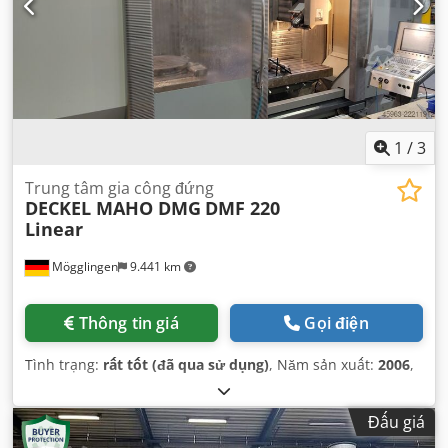
1
/
3
Trung tâm gia công đứng
DECKEL MAHO DMG
DMF 220
Linear
Mögglingen
9.441 km
Thông tin giá
Gọi điện
Tình trạng:
rất tốt (đã qua sử dụng)
, Năm sản xuất:
2006
,
Đấu giá