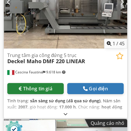
1
/
45
Trung tâm gia công đứng 5 trục
Deckel Maho
DMF 220 LINEAR
Cascina Faustina
9.618 km
Thông tin giá
Gọi điện
Tình trạng:
sẵn sàng sử dụng (đã qua sử dụng)
, Năm sản
xuất:
2007
, giờ hoạt động:
17.000 h
, Chức năng:
hoạt động
hoàn toàn
, khoảng cách di chuyển trục X:
2.200 mm
,
khoảng cách di chuyển trục Y:
560 mm
, khoảng cách di
Quảng cáo nhỏ
chuyển trục Z:
720 mm
, tốc độ chạy nhanh trục X:
100