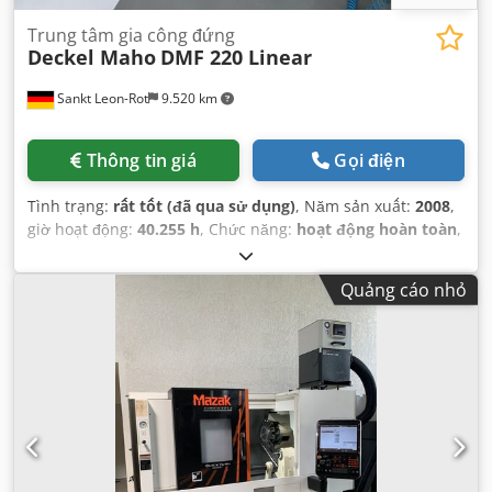
Trung tâm gia công đứng
Deckel Maho
DMF 220 Linear
Sankt Leon-Rot
9.520 km
Thông tin giá
Gọi điện
Tình trạng:
rất tốt (đã qua sử dụng)
, Năm sản xuất:
2008
,
giờ hoạt động:
40.255 h
, Chức năng:
hoạt động hoàn toàn
,
Quảng cáo nhỏ