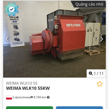
Quảng cáo nhỏ
1
/
11
WEIMA WLK10 55
WEIMA
WLK10 55KW
Częstochowa
8.749 km