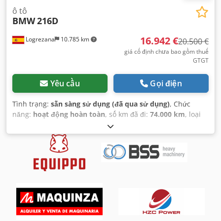
ô tô
BMW
216D
16.942 €
Logrezana
10.785 km
20.500 €
giá cố định chưa bao gồm thuế
GTGT
Yêu cầu
Gọi điện
Tình trạng:
sẵn sàng sử dụng (đã qua sử dụng)
, Chức
năng:
hoạt động hoàn toàn
, số km đã đi:
74.000 km
, loại
nhiên liệu:
diesel
, tình trạng lốp:
95 phần trăm
, màu sắc:
đỏ
, loại truyền động bánh răng:
tự động
, Năm sản xuất:
2020
,