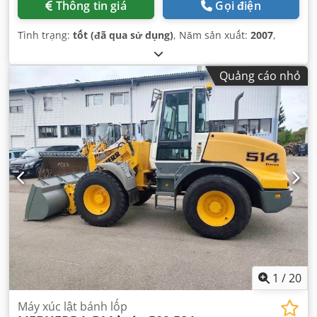
Thông tin giá
Gọi điện
Tình trạng:
tốt (đã qua sử dụng)
, Năm sản xuất:
2007
,
Quảng cáo nhỏ
1
/
20
Máy xúc lật bánh lốp