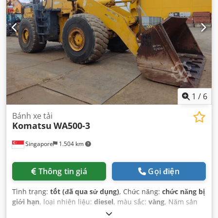
1
/
6
Bánh xe tải
Komatsu
WA500-3
Singapore
1.504 km
Thông tin giá
Gọi điện
Tình trạng:
tốt (đã qua sử dụng)
, Chức năng:
chức năng bị
giới hạn
, loại nhiên liệu:
diesel
, màu sắc:
vàng
, Năm sản
xuất:
1996
, số máy/phương tiện:
50032
, Thiết bị:
cabin,