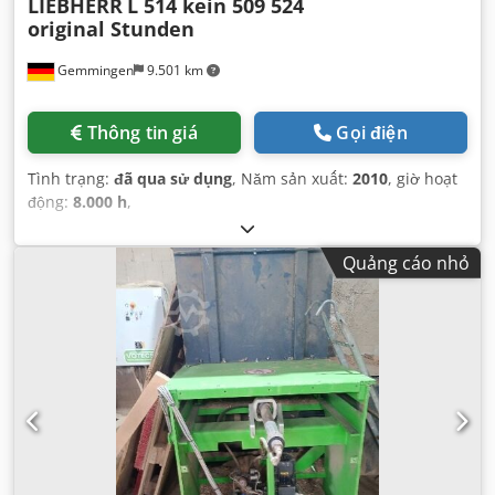
LIEBHERR
L 514 kein 509 524
original Stunden
Gemmingen
9.501 km
Thông tin giá
Gọi điện
Tình trạng:
đã qua sử dụng
, Năm sản xuất:
2010
, giờ hoạt
động:
8.000 h
,
Quảng cáo nhỏ