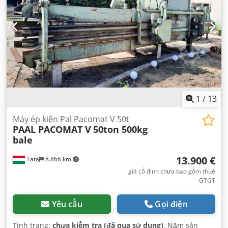
1
/
13
Máy ép kiện Pal Pacomat V 50t
PAAL PACOMAT V
50ton 500kg
bale
13.900 €
Tata
8.866 km
giá cố định chưa bao gồm thuế
GTGT
Yêu cầu
Gọi điện
Tình trạng:
chưa kiểm tra (đã qua sử dụng)
, Năm sản