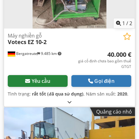
1
/
2
Máy nghiền gỗ
Votecs
EZ 10-2
40.000 €
Bergatreute
9.485 km
giá cố định chưa bao gồm thuế
GTGT
Yêu cầu
Gọi điện
Tình trạng:
rất tốt (đã qua sử dụng)
, Năm sản xuất:
2020
,
Quảng cáo nhỏ