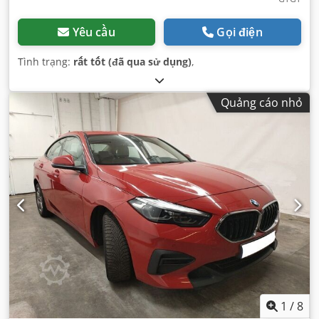
Yêu cầu
Gọi điện
Tình trạng:
rất tốt (đã qua sử dụng)
,
Quảng cáo nhỏ
1
/
8