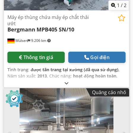
1
/
2
Máy ép thùng chứa máy ép chất thải
ướt
Bergmann
MPB405 SN/10
Mülsen
9.206 km
Thông tin giá
Gọi điện
Tình trạng:
được tân trang tại xưởng (đã qua sử dụng)
,
Năm sản xuất:
2013
, Chức năng:
hoạt động hoàn toàn
,
Quảng cáo nhỏ