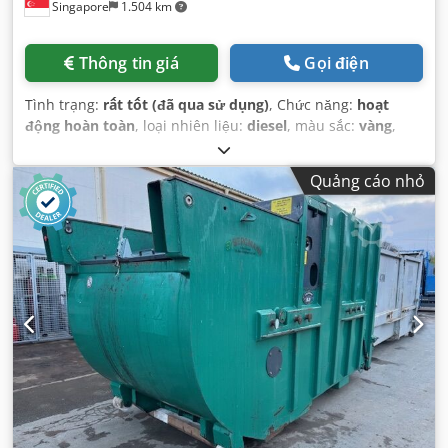
Singapore
1.504 km
Thông tin giá
Gọi điện
Tình trạng:
rất tốt (đã qua sử dụng)
, Chức năng:
hoạt
động hoàn toàn
, loại nhiên liệu:
diesel
, màu sắc:
vàng
,
tình trạng lốp:
90 phần trăm
, tình trạng truyền động:
90
phần trăm
, số chỗ ngồi:
1
, số máy/phương tiện:
Quảng cáo nhỏ
KM&EW144
, Thiết bị:
cabin, thuỷ lực
,