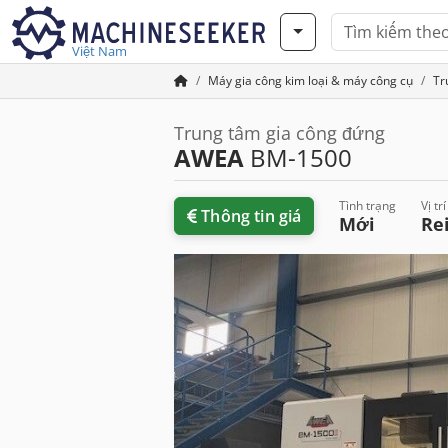
Việt Nam
Máy gia công kim loại & máy công cụ
Tr
Trung tâm gia công đứng
AWEA
BM-1500
Tình trạng
Vị trí
Thông tin giá
Mới
Re