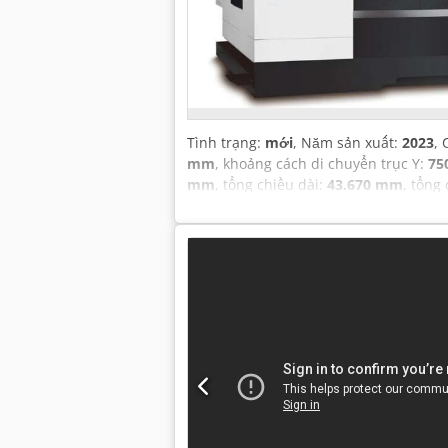
Tình trạng:
mới
, Năm sản xuất:
2023
,
mm
, khoảng cách di chuyển trục Y:
75
mm
, tổng chiều dài:
43.670 mm
, tổng
chính:
11 W
, hành trình nhanh trục Z:
40
, tốc độ trục chính (tối đa):
8.000 vò
Thiết bị:
tài liệu / sổ tay hướng dẫn, 