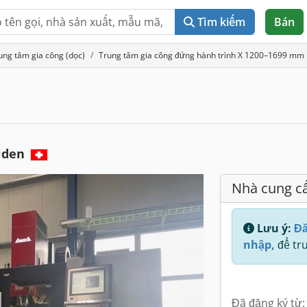
Tìm kiếm
Bán
ung tâm gia công (dọc)
Trung tâm gia công đứng hành trình X 1200–1699 mm
iden
Nhà cung c
Lưu ý:
Đă
nhập,
để tru
Đã đăng ký từ: