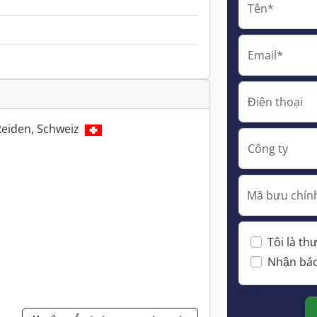
Tên*
Email*
Điện thoại
Reiden, Schweiz
Công ty
Mã bưu chính
Tôi là t
Nhận báo