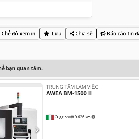
Chế độ xem in
Lưu
Chia sẻ
Báo cáo tin 
thể bạn quan tâm.
TRUNG TÂM LÀM VIỆC
AWEA
BM-1500 II
Cuggiono
9.626 km