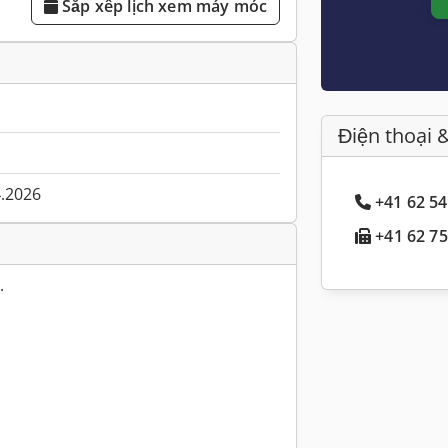
Sắp xếp lịch xem máy móc
Điện thoại 
4.2026
+41 62 54
+41 62 75
.