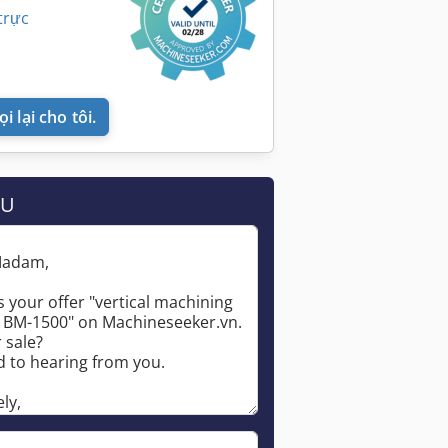
trực
i lại cho tôi.
ẦU