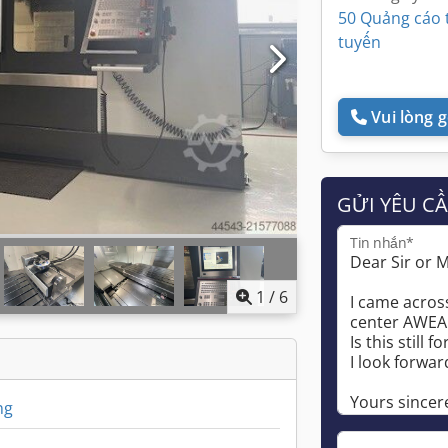
50 Quảng cáo 
tuyến
Vui lòng gọ
GỬI YÊU C
Tin nhắn*
1
/
6
ng