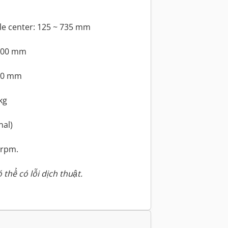
le center: 125 ~ 735 mm
1600 mm
700 mm
kg
nal)
 rpm.
 thể có lỗi dịch thuật.