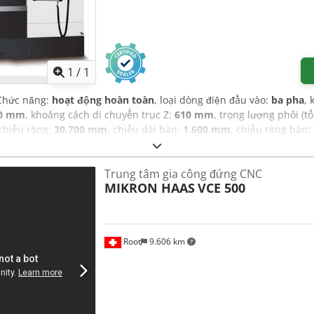
Yêu cầu thêm hình ảnh
1
/
1
 Chức năng:
hoạt động hoàn toàn
, loại dòng điện đầu vào:
ba pha
, 
0 mm
, khoảng cách di chuyển trục Z:
610 mm
, trọng lượng phôi (tố
 chiều rộng:
30.700 mm
, chiều dài bàn:
1.600 mm
, chiều rộng bàn:
24 m/phút
, tốc độ chạy nhanh trục X:
30 m/phút
, tịnh tiến nhanh 
ng/phút
, tốc độ trục chính (phút):
40 vòng/phút
, đường kính dụng 
Trung tâm gia công đứng CNC
tốc độ quay thay đổi vô cấp
,
MIKRON HAAS
VCE 500
Root
9.606 km