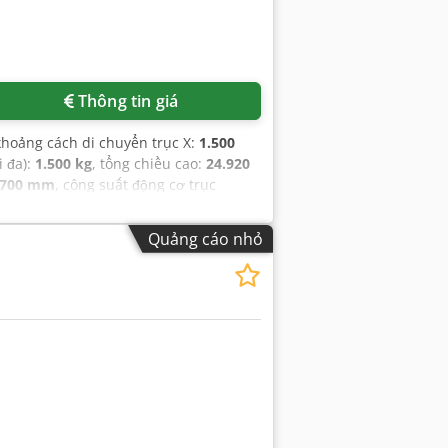
Thông tin giá
khoảng cách di chuyển trục X:
1.500
i đa):
1.500 kg
, tổng chiều cao:
24.920
700 mm
, công suất động cơ trục
trục Y:
30 m/phút
, mũi trục chính:
Iso
cụ:
75 mm
, chiều dài dụng cụ:
250 mm
,
Quảng cáo nhỏ