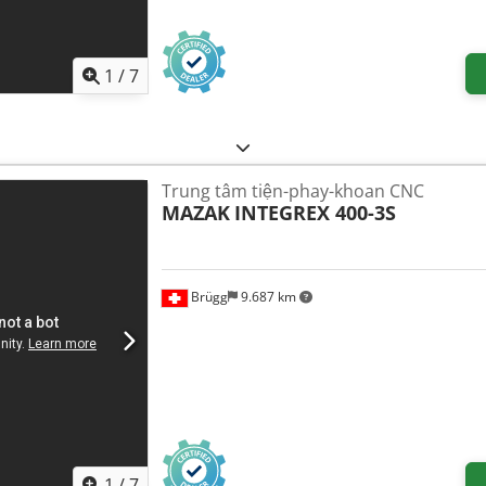
1
/
7
Trung tâm tiện-phay-khoan CNC
MAZAK
INTEGREX 400-3S
Brügg
9.687 km
1
/
7