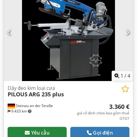
1
/
4
Dây đeo kim loại cưa
PILOUS
ARG 235 plus
3.360 €
Steinau an der Straße
9.433 km
giá cố định chưa bao gồm thuế
GTGT
Yêu cầu
Gọi điện