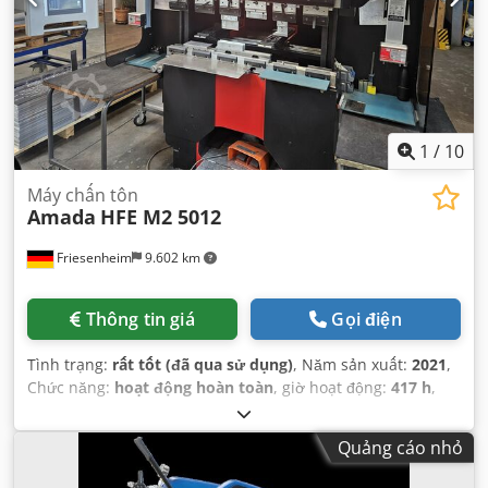
1
/
10
Máy chấn tôn
Amada
HFE M2 5012
Friesenheim
9.602 km
Thông tin giá
Gọi điện
Tình trạng:
rất tốt (đã qua sử dụng)
, Năm sản xuất:
2021
,
Chức năng:
hoạt động hoàn toàn
, giờ hoạt động:
417 h
,
Quảng cáo nhỏ