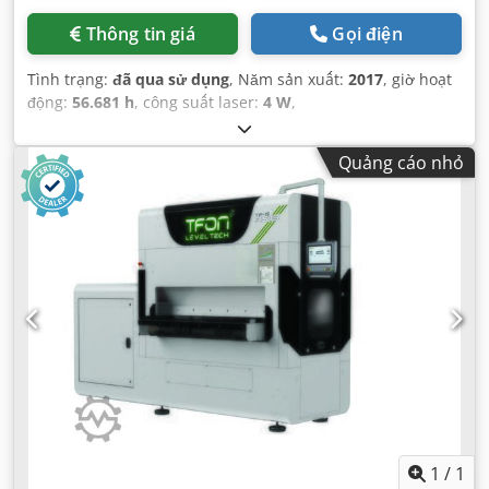
Thông tin giá
Gọi điện
Tình trạng:
đã qua sử dụng
, Năm sản xuất:
2017
, giờ hoạt
động:
56.681 h
, công suất laser:
4 W
,
Quảng cáo nhỏ
1
/
1