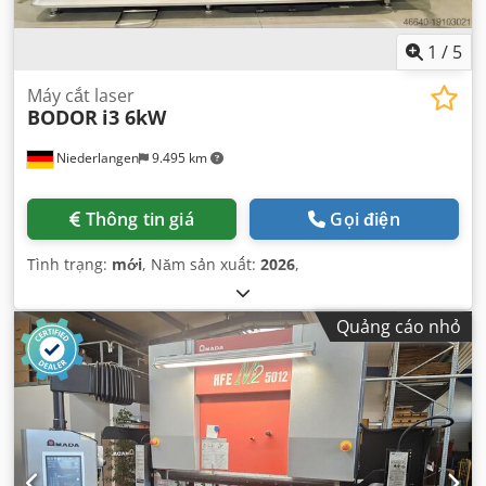
1
/
5
Máy cắt laser
BODOR
i3 6kW
Niederlangen
9.495 km
Thông tin giá
Gọi điện
Tình trạng:
mới
, Năm sản xuất:
2026
,
Quảng cáo nhỏ