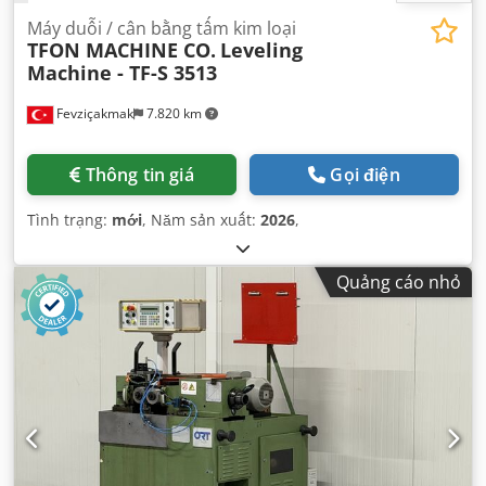
Máy duỗi / cân bằng tấm kim loại
TFON MACHINE CO.
Leveling
Machine - TF-S 3513
Fevziçakmak
7.820 km
Thông tin giá
Gọi điện
Tình trạng:
mới
, Năm sản xuất:
2026
,
Quảng cáo nhỏ