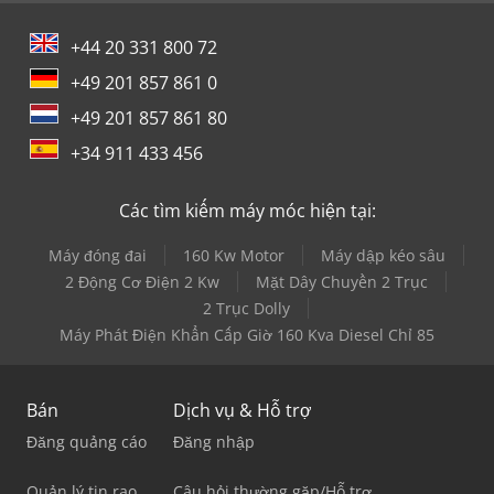
+44 20 331 800 72
+49 201 857 861 0
+49 201 857 861 80
+34 911 433 456
Các tìm kiếm máy móc hiện tại:
Máy đóng đai
160 Kw Motor
Máy dập kéo sâu
2 Động Cơ Điện 2 Kw
Mặt Dây Chuyền 2 Trục
2 Trục Dolly
Máy Phát Điện Khẩn Cấp Giờ 160 Kva Diesel Chỉ 85
Bán
Dịch vụ & Hỗ trợ
Đăng quảng cáo
Đăng nhập
Quản lý tin rao
Câu hỏi thường gặp/Hỗ trợ