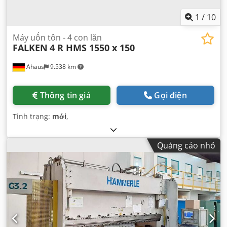
1
/
10
Máy uốn tôn - 4 con lăn
FALKEN
4 R HMS 1550 x 150
Ahaus
9.538 km
Thông tin giá
Gọi điện
Tình trạng:
mới
,
Quảng cáo nhỏ