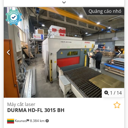
Quảng cáo nhỏ
1
/
14
Máy cắt laser
DURMA
HD-FL 3015 BH
Kaunas
8.384 km