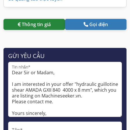
Thông tin giá
Gọi điện
GỬI YÊU CẦU
Tin nhắn*
Tên*