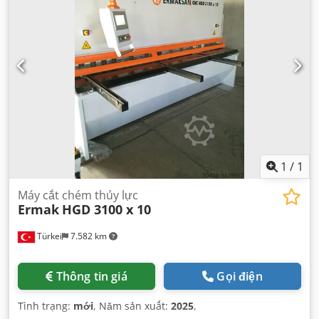
1
/
1
Máy cắt chém thủy lực
Ermak
HGD 3100 x 10
Türkei
7.582 km
Thông tin giá
Gọi điện
Tình trạng:
mới
, Năm sản xuất:
2025
,