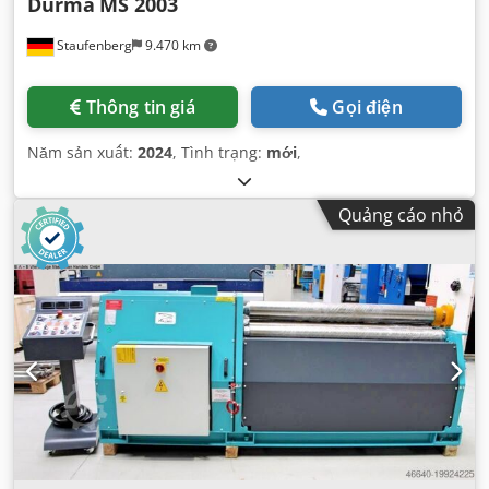
Durma
MS 2003
Staufenberg
9.470 km
Thông tin giá
Gọi điện
Năm sản xuất:
2024
, Tình trạng:
mới
,
Quảng cáo nhỏ