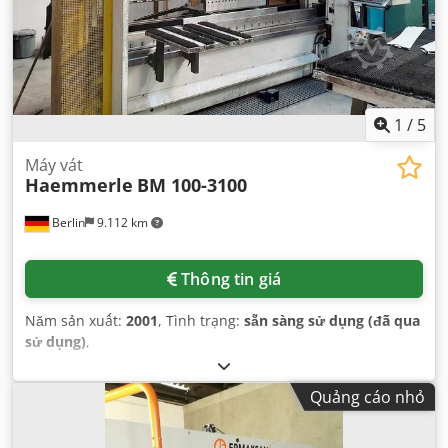
1
/
5
Máy vát
Haemmerle
BM 100-3100
Berlin
9.112 km
Thông tin giá
Năm sản xuất:
2001
, Tình trạng:
sẵn sàng sử dụng (đã qua
sử dụng)
,
Quảng cáo nhỏ