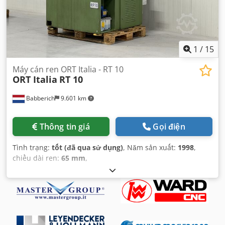
1
/
15
Máy cán ren ORT Italia - RT 10
ORT Italia
RT 10
Babberich
9.601 km
Thông tin giá
Gọi điện
Tình trạng:
tốt (đã qua sử dụng)
, Năm sản xuất:
1998
,
chiều dài ren:
65 mm
,