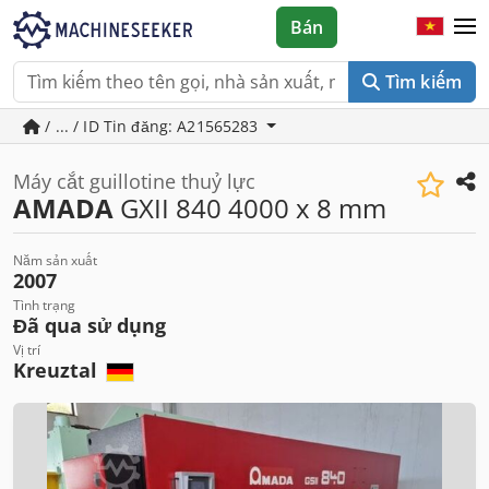
Bán
Tìm kiếm
/ ... / ID Tin đăng: A21565283
Máy cắt guillotine thuỷ lực
AMADA
GXII 840 4000 x 8 mm
Năm sản xuất
2007
Tình trạng
Đã qua sử dụng
Vị trí
Kreuztal