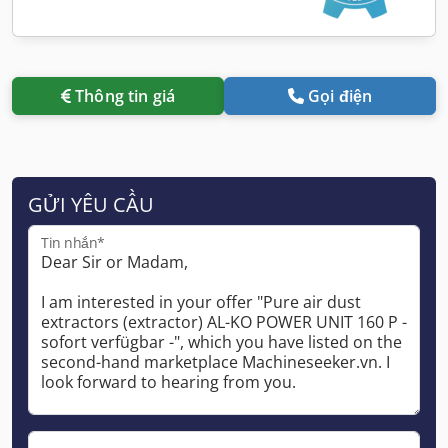
Thông tin giá
Gọi điện
GỬI YÊU CẦU
Tin nhắn*