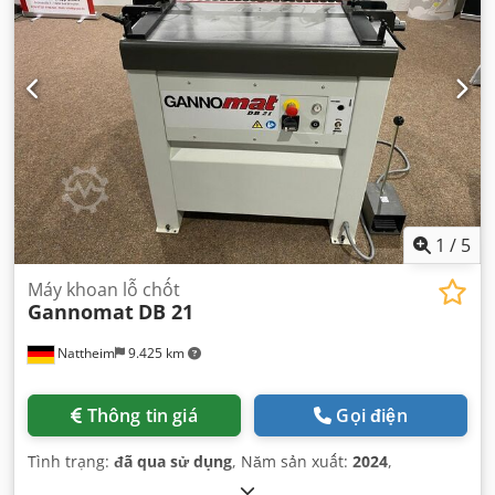
1
/
5
Máy khoan lỗ chốt
Gannomat
DB 21
Nattheim
9.425 km
Thông tin giá
Gọi điện
Tình trạng:
đã qua sử dụng
, Năm sản xuất:
2024
,