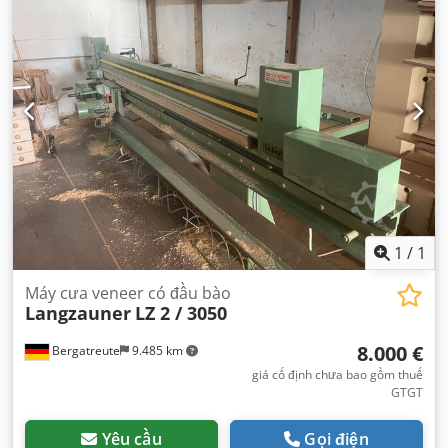
1
/
1
Máy cưa veneer có đầu bào
Langzauner
LZ 2 / 3050
8.000 €
Bergatreute
9.485 km
giá cố định chưa bao gồm thuế
GTGT
Yêu cầu
Gọi điện