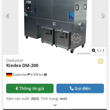
1
/
1
Deduster
Riedex
DM-200
Euskirchen
9.598 km
Thông tin giá
Gọi điện
Năm sản xuất:
2023
, Tình trạng:
mới
,