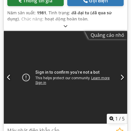
Thông tin giá
Gọi điện
Năm sản xuất:
1981
, Tình trạng:
đã đại tu (đã qua sử
dụng)
, Chức năng:
hoạt động hoàn toàn
,
Quảng cáo nhỏ
1
/
5
Máy phát điện khẩn cấp