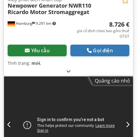
Newpower Generator
NWR110
Ricardo Motor Stromaggregat
8.726 €
Hamburg
9.291 km
giá cố định chưa bao gồm thuế
GTGT
Yêu cầu
Gọi điện
Tình trạng:
mới
,
Quảng cáo nhỏ