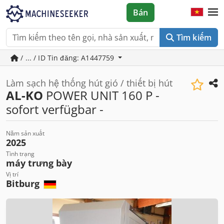
Bán
Tìm kiếm
/ ... / ID Tin đăng: A1447759
Làm sạch hệ thống hút gió / thiết bị hút
AL-KO
POWER UNIT 160 P -
sofort verfügbar -
Năm sản xuất
2025
Tình trạng
máy trưng bày
Vị trí
Bitburg