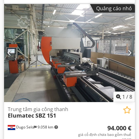
Quảng cáo nhỏ
1
/
8
Trung tâm gia công thanh
Elumatec
SBZ 151
94.000 €
Dugo Selo
9.058 km
giá cố định chưa bao gồm thuế