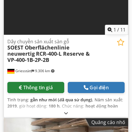
1
/
11
Dây chuyền sản xuất sàn gỗ
SOEST Oberflächenlinie
neuwertig
RCR-400-L Reserve &
VP-400-1B-2P-2B
Griesstätt
9.306 km
Thông tin giá
Gọi điện
Tình trạng:
gần như mới (đã qua sử dụng)
, Năm sản xuất:
2019
, giờ hoạt động:
180 h
, Chức năng:
hoạt động hoàn
toàn
, tổng chiều dài:
8.000 mm
, tổng chiều rộng:
1.200
mm
, tổng chiều cao:
1.300 mm
, loại dòng điện đầu vào:
Quảng cáo nhỏ
Điều hòa không khí
, điện áp đầu vào:
400 V
, công suất:
10
kW (13,60 mã lực)
,