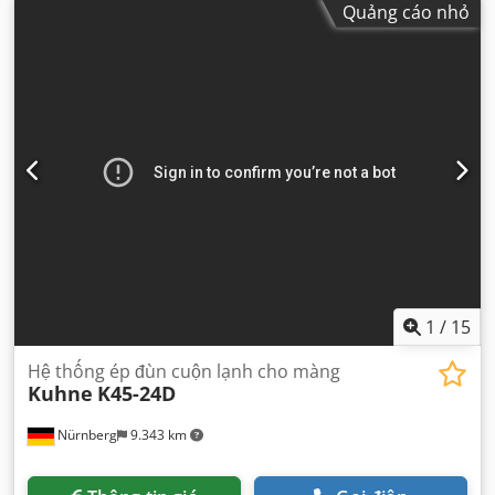
Quảng cáo nhỏ
1
/
15
Hệ thống ép đùn cuộn lạnh cho màng
Kuhne
K45-24D
Nürnberg
9.343 km