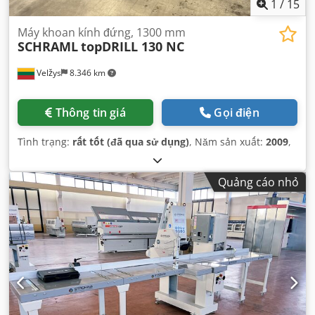
1
/
15
Máy khoan kính đứng, 1300 mm
SCHRAML
topDRILL 130 NC
Velžys
8.346 km
Thông tin giá
Gọi điện
Tình trạng:
rất tốt (đã qua sử dụng)
, Năm sản xuất:
2009
,
Quảng cáo nhỏ