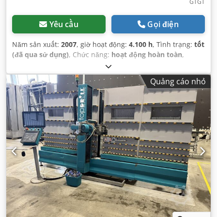
GTGT
Yêu cầu
Gọi điện
Năm sản xuất:
2007
, giờ hoạt động:
4.100 h
, Tình trạng:
tốt
(đã qua sử dụng)
, Chức năng:
hoạt động hoàn toàn
,
Quảng cáo nhỏ