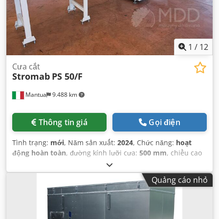
1
/
12
Cưa cắt
Stromab
PS 50/F
Mantua
9.488 km
Thông tin giá
Gọi điện
Tình trạng:
mới
, Năm sản xuất:
2024
, Chức năng:
hoạt
động hoàn toàn
, đường kính lưỡi cưa:
500 mm
, chiều cao
cắt (tối đa):
145 mm
, chiều rộng cắt (tối đa):
510 mm
, trọng
lượng tổng cộng:
400 kg
, đường kính vòi chiết:
150 mm
, tốc
Quảng cáo nhỏ
độ quay (phút):
2.800 vòng/phút
, công suất:
5,5 kW (7,48
mã lực)
,