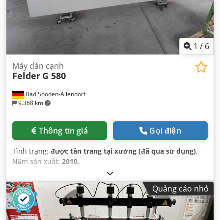
1
/
6
Máy dán cạnh
Felder
G 580
Bad Sooden-Allendorf
9.368 km
Thông tin giá
Gọi điện
Tình trạng:
được tân trang tại xưởng (đã qua sử dụng)
,
Năm sản xuất:
2010
,
Quảng cáo nhỏ