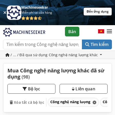
Machineseeker
Đến ứng dụng
Miễn phí tại cửa hàng
Bán
Tìm kiếm
/ ... / Đã qua sử dụng Công nghệ năng lượng khác
Mua Công nghệ năng lượng khác đã sử
dụng
(98)
Bộ lọc
Liên quan
Công nghệ năng lượng
Công n
Xóa tất cả bộ lọc