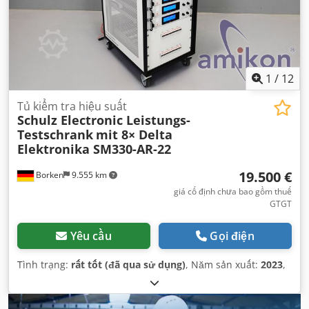
1
/
12
Tủ kiểm tra hiệu suất
Schulz Electronic Leistungs-
Testschrank
mit 8× Delta
Elektronika SM330-AR-22
19.500 €
Borken
9.555 km
giá cố định chưa bao gồm thuế
GTGT
Yêu cầu
Gọi điện
Tình trạng:
rất tốt (đã qua sử dụng)
, Năm sản xuất:
2023
,