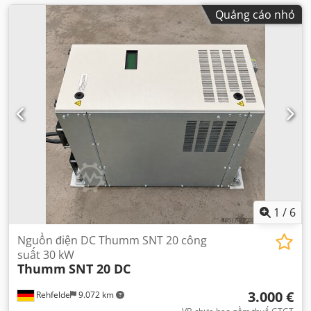
Quảng cáo nhỏ
1
/
6
Nguồn điện DC Thumm SNT 20 công
suất 30 kW
Thumm
SNT 20 DC
3.000 €
Rehfelde
9.072 km