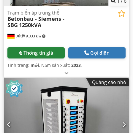
1
/
6
Trạm biến áp trung thế
Betonbau - Siemens -
SBG
1250kVA
Đức
9.333 km
Thông tin giá
Gọi điện
Tình trạng:
mới
, Năm sản xuất:
2023
,
Quảng cáo nhỏ