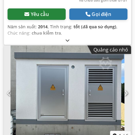
VB chưa bao gồm thuế GTGT
Yêu cầu
Gọi điện
Năm sản xuất:
2014
, Tình trạng:
tốt (đã qua sử dụng)
,
Chức năng:
chưa kiểm tra
,
Quảng cáo nhỏ