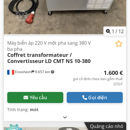
1
/
12
Máy biến áp 220 V một pha sang 380 V
ba pha
Coffret transformateur /
Convertisseur
LD CMT NS 10-380
1.600 €
Ensisheim
9.657 km
giá cố định chưa bao gồm thuế
GTGT
Yêu cầu
Gọi điện
Tình trạng:
mới
,
Quảng cáo nhỏ