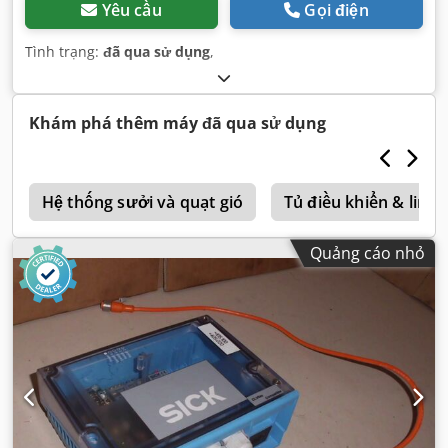
Yêu cầu
Gọi điện
Tình trạng:
đã qua sử dụng
,
Khám phá thêm máy đã qua sử dụng
m
Hệ thống sưởi và quạt gió
Tủ điều khiển & linh
Quảng cáo nhỏ