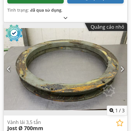
Tình trạng:
đã qua sử dụng
,
Quảng cáo nhỏ
1
/
3
Vành lái 3,5 tấn
Jost
Ø 700mm