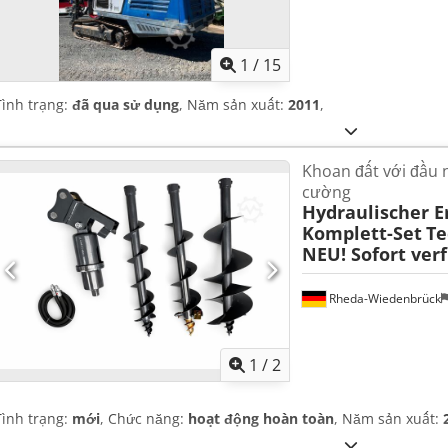
1
/
15
Tình trạng:
đã qua sử dụng
, Năm sản xuất:
2011
,
Khoan đất với đầu 
cường
Hydraulischer E
Komplett-Set
Te
NEU! Sofort ver
Rheda-Wiedenbrück
1
/
2
Tình trạng:
mới
, Chức năng:
hoạt động hoàn toàn
, Năm sản xuất: