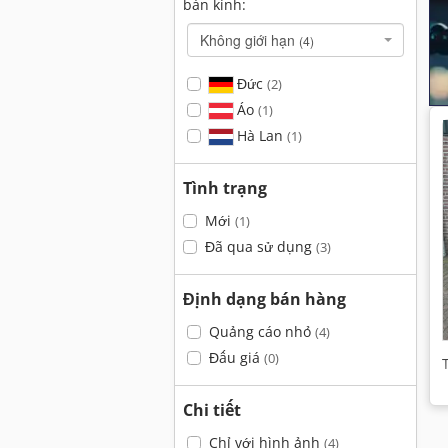
bán kính:
Không giới hạn
(4)
Đức
(2)
Áo
(1)
Hà Lan
(1)
Tình trạng
Mới
(1)
Đã qua sử dụng
(3)
Định dạng bán hàng
Quảng cáo nhỏ
(4)
Đấu giá
(0)
Chi tiết
Chỉ với hình ảnh
(4)