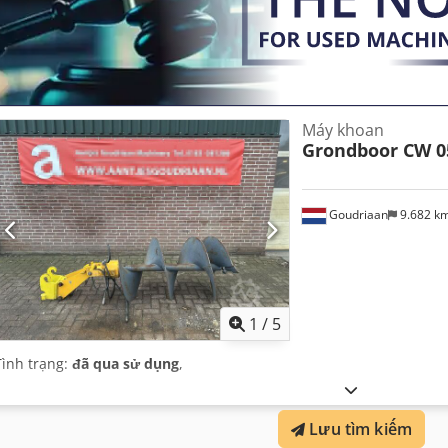
Máy khoan
Grondboor CW 0
Goudriaan
9.682 k
1
/
5
Tình trạng:
đã qua sử dụng
,
Lưu tìm kiếm