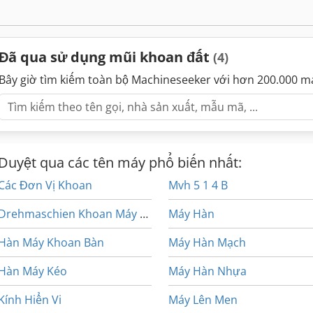
Đã qua sử dụng mũi khoan đất
(4)
Bây giờ tìm kiếm toàn bộ Machineseeker với hơn 200.000 m
Duyệt qua các tên máy phổ biến nhất:
Các Đơn Vị Khoan
Mvh 5 1 4 B
Drehmaschien Khoan Máy Tiện Phay Đa Chức Năng
Máy Hàn
Hàn Máy Khoan Bàn
Máy Hàn Mạch
Hàn Máy Kéo
Máy Hàn Nhựa
Kính Hiển Vi
Máy Lên Men