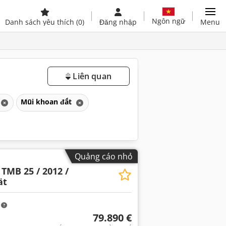
Ngôn ngữ
Danh sách yêu thích
(0)
Đăng nhập
Menu
Liên quan
Mũi khoan đất
Quảng cáo nhỏ
TMB 25 / 2012 /
ät
m
79.890 €