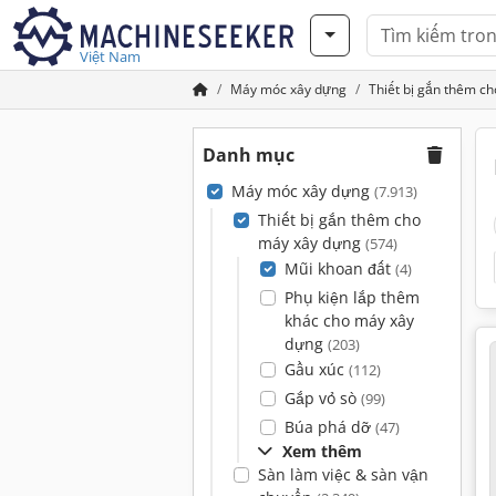
Việt Nam
Máy móc xây dựng
Thiết bị gắn thêm c
Danh mục
Máy móc xây dựng
(7.913)
Thiết bị gắn thêm cho
máy xây dựng
(574)
Mũi khoan đất
(4)
Phụ kiện lắp thêm
khác cho máy xây
dựng
(203)
Gầu xúc
(112)
Gắp vỏ sò
(99)
Búa phá dỡ
(47)
Xem thêm
Sàn làm việc & sàn vận