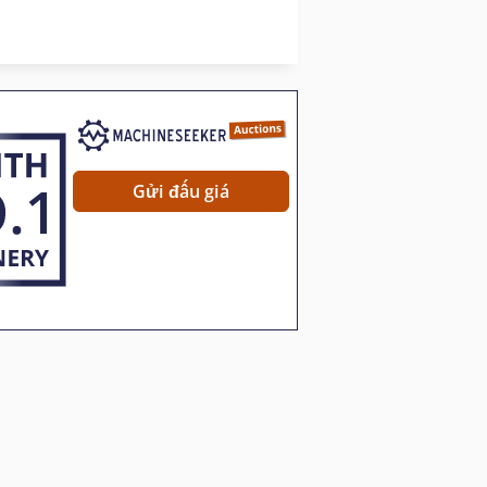
Quanh Co Đường Rãnh Ống
Trục Chính Đa Khoan Đầu
Gửi đấu giá