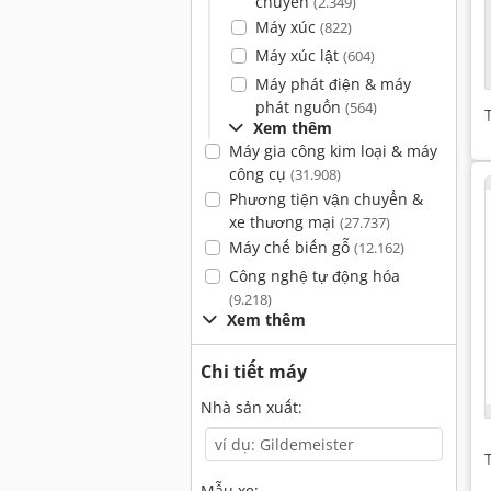
chuyển
(2.349)
Máy xúc
(822)
Máy xúc lật
(604)
Máy phát điện & máy
phát nguồn
(564)
Xem thêm
Máy gia công kim loại & máy
công cụ
(31.908)
Phương tiện vận chuyển &
xe thương mại
(27.737)
Máy chế biến gỗ
(12.162)
Công nghệ tự động hóa
(9.218)
Xem thêm
Chi tiết máy
Nhà sản xuất:
Mẫu xe: