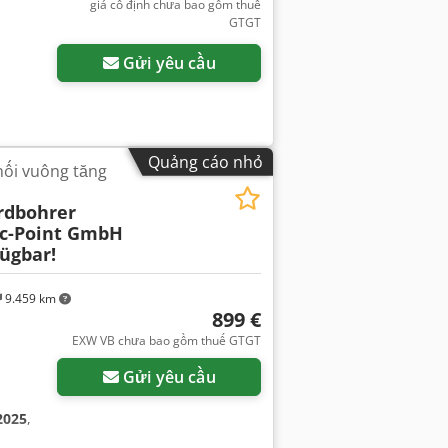
giá cố định chưa bao gồm thuế
GTGT
Gửi yêu cầu
Quảng cáo nhỏ
nối vuông tăng
rdbohrer
c-Point GmbH
fügbar!
9.459 km
899 €
Yêu cầu thêm hình ảnh
EXW VB chưa bao gồm thuế GTGT
Gửi yêu cầu
2025
,