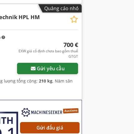
Quảng cáo nhỏ
echnik
HPL HM
m
700 €
EXW giá cố định chưa bao gồm thuế
êm hình ảnh
GTGT
Gửi yêu cầu
ng lượng tổng cộng:
210 kg
, Năm sản
Gửi đấu giá