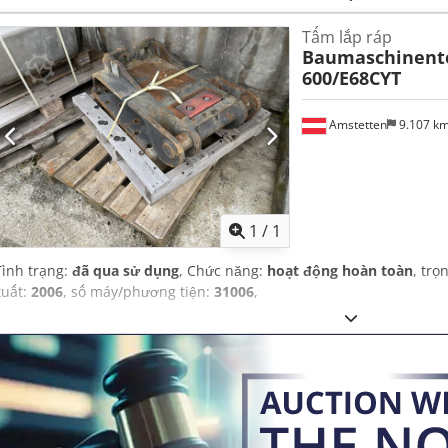
Tấm lắp ráp
Baumaschinent
600/E68CYT
Amstetten
9.107 k
Yêu cầu th
1
/
1
Tình trạng:
đã qua sử dụng
, Chức năng:
hoạt động hoàn toàn
, trọ
xuất:
2006
, số máy/phương tiện:
31006
,