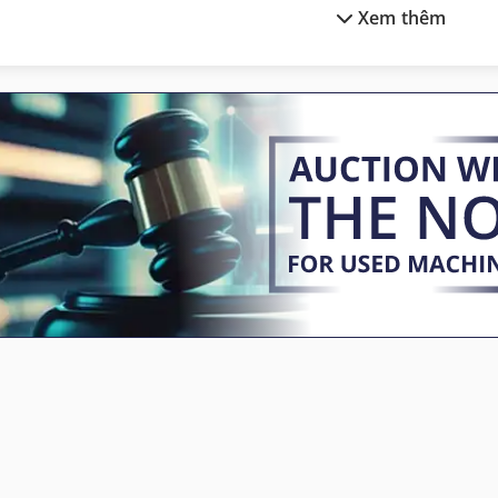
Xem thêm
Kính Hiển Vi Đo Lường
Máy Tiện Chính Xác
Lái Xe Máy
Máy Tiện Gỗ
Ma Sát Hàn Máy
Máy Tiện Nc
May Khoan
Ng 200