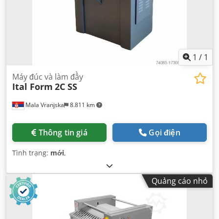
1
/
1
Máy đúc và làm đầy
Ital Form
2C SS
Mala Vranjska
8.811 km
Thông tin giá
Gọi điện
Tình trạng:
mới
,
Quảng cáo nhỏ