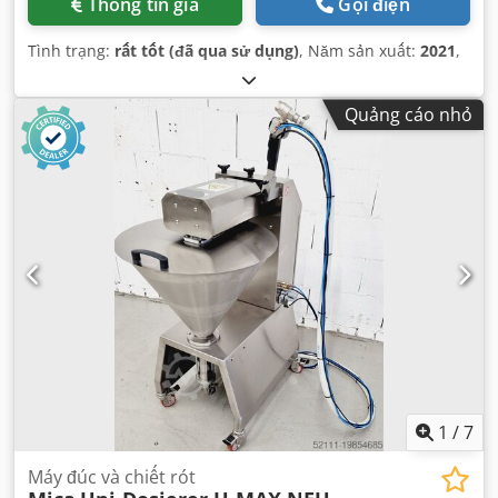
Thông tin giá
Gọi điện
Tình trạng:
rất tốt (đã qua sử dụng)
, Năm sản xuất:
2021
,
Quảng cáo nhỏ
1
/
7
Máy đúc và chiết rót