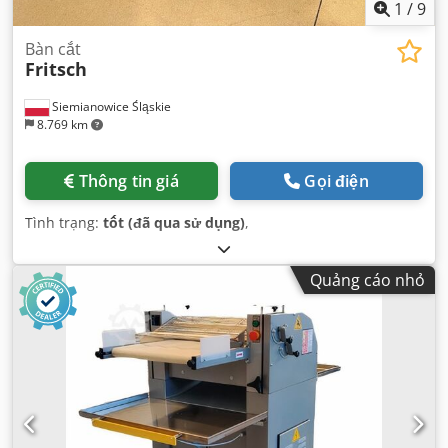
1
/
9
Bàn cắt
Fritsch
Siemianowice Śląskie
8.769 km
Thông tin giá
Gọi điện
Tình trạng:
tốt (đã qua sử dụng)
,
Quảng cáo nhỏ