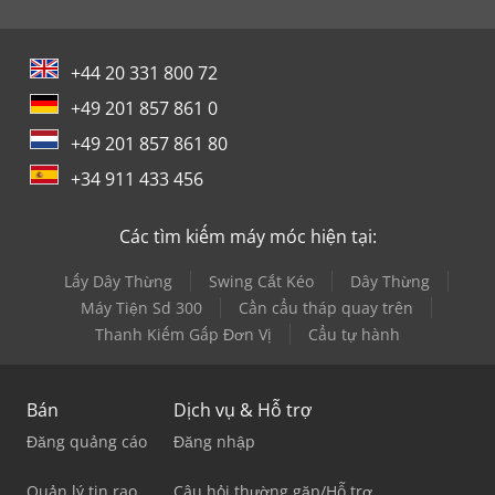
+44 20 331 800 72
+49 201 857 861 0
+49 201 857 861 80
+34 911 433 456
Các tìm kiếm máy móc hiện tại:
Lấy Dây Thừng
Swing Cắt Kéo
Dây Thừng
Máy Tiện Sd 300
Cần cẩu tháp quay trên
Thanh Kiếm Gấp Đơn Vị
Cẩu tự hành
Bán
Dịch vụ & Hỗ trợ
Đăng quảng cáo
Đăng nhập
Quản lý tin rao
Câu hỏi thường gặp/Hỗ trợ