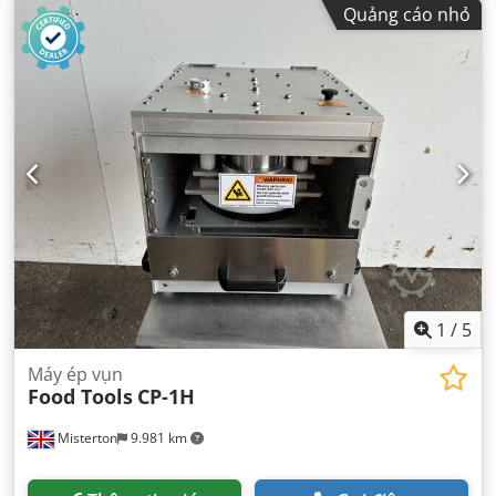
Quảng cáo nhỏ
1
/
5
Máy ép vụn
Food Tools
CP-1H
Misterton
9.981 km