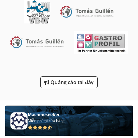
Máy Tiện Chính Xác
Máy Tiện Cơ Khí
Máy Tiện Nc
Máy Tiện Tự Động
Máy Tiện Tự Động Cnc
Máy Tính Di Động Nội
Máy Đo Chiều Cao
Quảng cáo tại đây
Trượt Bánh Xe Máy Mài Đánh Bóng Máy Đầm Bóng
Machineseeker
Miễn phí tại cửa hàng