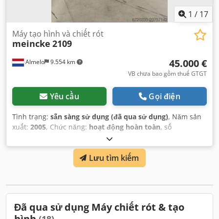
1
/
17
Máy tạo hình và chiết rót
meincke
2109
45.000 €
Almelo
9.554 km
VB chưa bao gồm thuế GTGT
Yêu cầu
Gọi điện
Tình trạng:
sẵn sàng sử dụng (đã qua sử dụng)
, Năm sản
xuất:
2005
, Chức năng:
hoạt động hoàn toàn
, số
máy/phương tiện:
9010x1230
, tổng chiều dài:
2.900 mm
,
tổng chiều rộng:
2.300 mm
, tổng chiều cao:
1.800 mm
, loại
Lưu tìm kiếm
dòng điện đầu vào:
ba pha
, điện áp đầu vào:
400 V
, chiều
rộng làm việc:
1.200 mm
, bề rộng băng tải:
1.200 mm
,
Đã qua sử dụng Máy chiết rót & tạo
hình
(18)