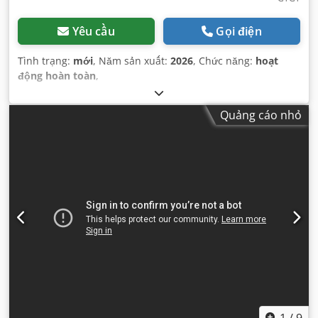
Yêu cầu
Gọi điện
Tình trạng:
mới
, Năm sản xuất:
2026
, Chức năng:
hoạt
động hoàn toàn
,
Quảng cáo nhỏ
1
/
9