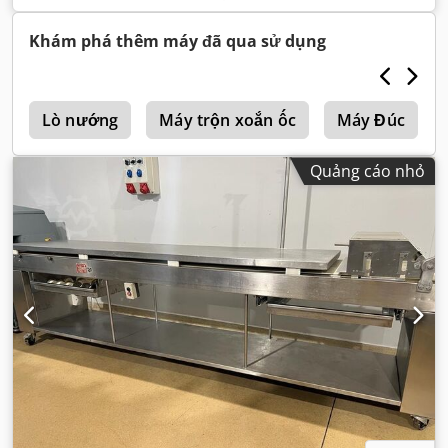
Khám phá thêm máy đã qua sử dụng
a
Lò nướng
Máy trộn xoắn ốc
Máy Đúc
Quảng cáo nhỏ