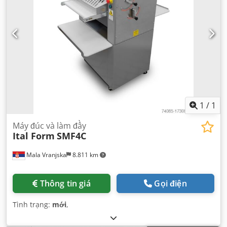
1
/
1
Máy đúc và làm đầy
Ital Form
SMF4C
Mala Vranjska
8.811 km
Thông tin giá
Gọi điện
Tình trạng:
mới
,