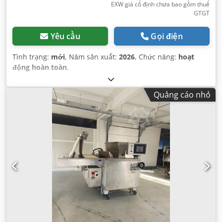
EXW giá cố định chưa bao gồm thuế
GTGT
Yêu cầu
Gọi điện
Tình trạng:
mới
, Năm sản xuất:
2026
, Chức năng:
hoạt
động hoàn toàn
,
Quảng cáo nhỏ