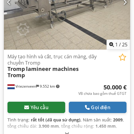
1
/
25
Máy tạo hình và cắt, trục cán màng, dây
chuyền Tromp
Tromp
lamineer machines
Tromp
50.000 €
Vriezenveen
9.552 km
VB chưa bao gồm thuế GTGT
Yêu cầu
Gọi điện
Tình trạng:
rất tốt (đã qua sử dụng)
, Năm sản xuất:
2009
,
tổng chiều dài:
3.900 mm
, tổng chiều rộng:
1.450 mm
,
tổng chiều cao:
1.500 mm
, trọng lượng tổng cộng:
1.500