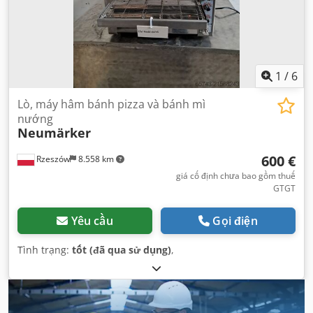
1
/
6
Lò, máy hâm bánh pizza và bánh mì
nướng
Neumärker
600 €
Rzeszów
8.558 km
giá cố định chưa bao gồm thuế
GTGT
Yêu cầu
Gọi điện
Tình trạng:
tốt (đã qua sử dụng)
,