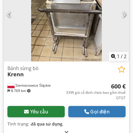
1
/
2
Bánh sừng bò
Krenn
600 €
Siemianowice Śląskie
8.769 km
EXW giá cố định chưa bao gồm thuế
GTGT
Yêu cầu
Gọi điện
Tình trạng:
đã qua sử dụng
,