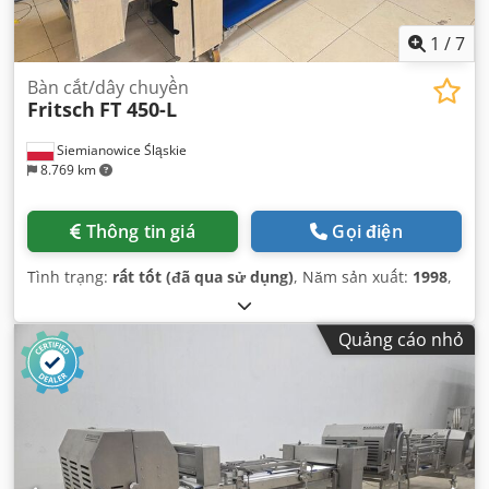
1
/
7
Bàn cắt/dây chuyền
Fritsch
FT 450-L
Siemianowice Śląskie
8.769 km
Thông tin giá
Gọi điện
Tình trạng:
rất tốt (đã qua sử dụng)
, Năm sản xuất:
1998
,
Quảng cáo nhỏ