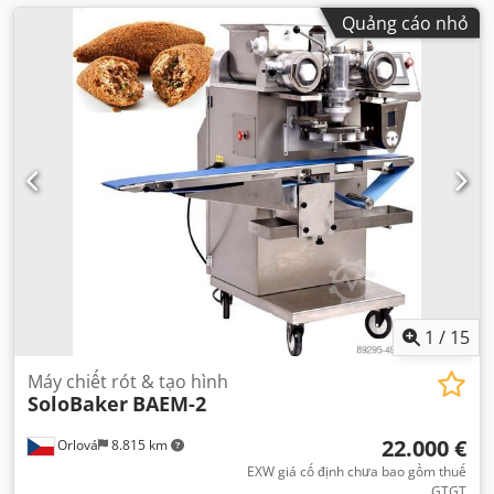
Quảng cáo nhỏ
1
/
15
Máy chiết rót & tạo hình
SoloBaker
BAEM-2
22.000 €
Orlová
8.815 km
EXW giá cố định chưa bao gồm thuế
GTGT