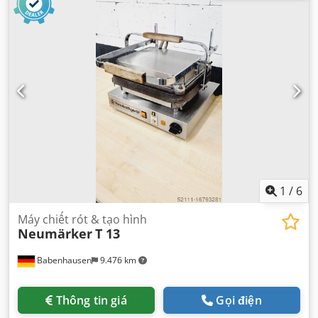
380 mm
, Được chứng nhận bởi DGUV đến:
08/2027
, nhiệt
độ môi trường (tối đa):
40 °C
,
1
/
6
Máy chiết rót & tạo hình
Neumärker
T 13
Babenhausen
9.476 km
Thông tin giá
Gọi điện