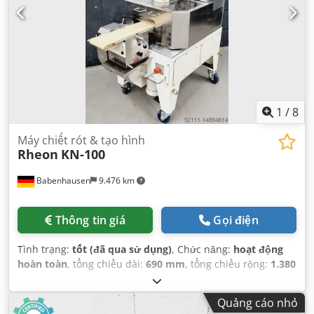
1
/
8
Máy chiết rót & tạo hình
Rheon
KN-100
Babenhausen
9.476 km
Thông tin giá
Gọi điện
Tình trạng:
tốt (đã qua sử dụng)
, Chức năng:
hoạt động
hoàn toàn
, tổng chiều dài:
690 mm
, tổng chiều rộng:
1.380
mm
, tổng chiều cao:
1.620 mm
, trọng lượng tổng cộng:
540 kg
, loại dòng điện đầu vào:
ba pha
, điện áp đầu vào:
Quảng cáo nhỏ
400 V
, công suất:
1 kW (1,36 mã lực)
, đường kính phễu: