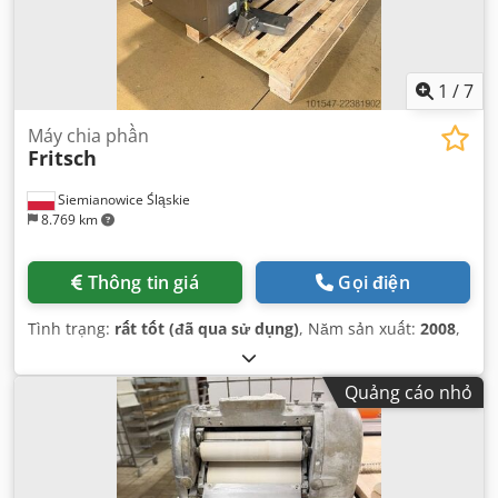
1
/
7
Máy chia phần
Fritsch
Siemianowice Śląskie
8.769 km
Thông tin giá
Gọi điện
Tình trạng:
rất tốt (đã qua sử dụng)
, Năm sản xuất:
2008
,
Quảng cáo nhỏ