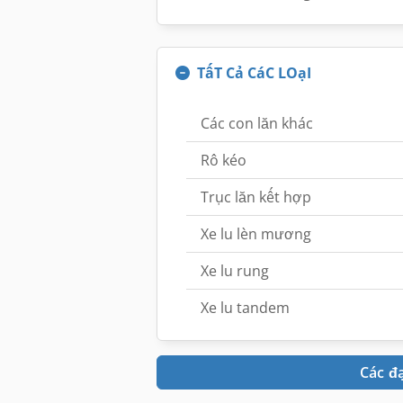
TấT Cả CáC LOạI
Các con lăn khác
Rô kéo
Trục lăn kết hợp
Xe lu lèn mương
Xe lu rung
Xe lu tandem
Các đ