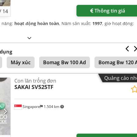
Thông tin giá
/
14
c năng:
hoạt động hoàn toàn
, Năm sản xuất:
1997
, giờ hoạt động:
 dụng
Máy xúc
Bomag Bw 100 Ad
Bomag Bw 120 
Quảng cáo nh
Con lăn trống đơn
SAKAI
SV525TF
Singapore
1.504 km