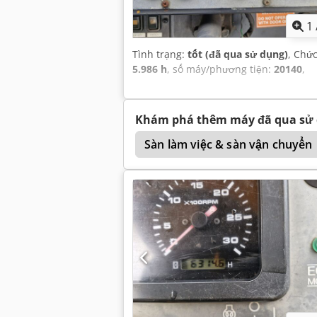
1
Tình trạng:
tốt (đã qua sử dụng)
, Chứ
5.986 h
, số máy/phương tiện:
20140
,
Khám phá thêm máy đã qua sử
Bomag Bw 100 Ad 3
Sàn làm việc & sàn vận chuyển