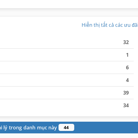
Hiển thị tất cả các ưu đã
32
1
6
4
39
34
ại lý trong danh mục này
44