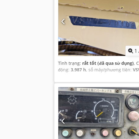
1
Tình trạng:
rất tốt (đã qua sử dụng)
, 
động:
3.987 h
, số máy/phương tiện:
VS