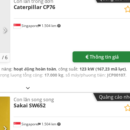
Con lăn trống đơn
Caterpillar
CP76
Singapore
1.504 km
Thông tin giá
1
/
6
c năng:
hoạt động hoàn toàn
, công suất:
123 kW (167,23 mã lực)
,
 trọng lượng tổng cộng:
17.000 kg
, số máy/phương tiện:
JCP00107
,
Quảng cáo nh
Con lăn song song
Sakai
SW652
Singapore
1.504 km