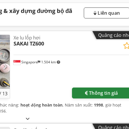
g & xây dựng đường bộ đã
Liên quan
Quảng cáo nh
Xe lu lốp hơi
SAKAI
TZ600
Singapore
1.504 km
Thông tin giá
/
13
Chức năng:
hoạt động hoàn toàn
, Năm sản xuất:
1998
, giờ hoạt
156
,
Quảng cáo nh