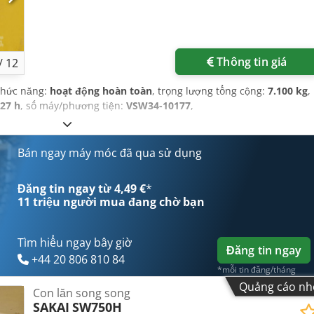
Thông tin giá
/
12
Chức năng:
hoạt động hoàn toàn
, trọng lượng tổng cộng:
7.100 kg
,
527 h
, số máy/phương tiện:
VSW34-10177
,
Bán ngay máy móc đã qua sử dụng
Đăng tin ngay từ 4,49 €
*
11 triệu người mua
đang chờ bạn
Tìm hiểu ngay bây giờ
Đăng tin ngay
+44 20 806 810 84
*mỗi tin đăng/tháng
Quảng cáo nh
Con lăn song song
SAKAI
SW750H