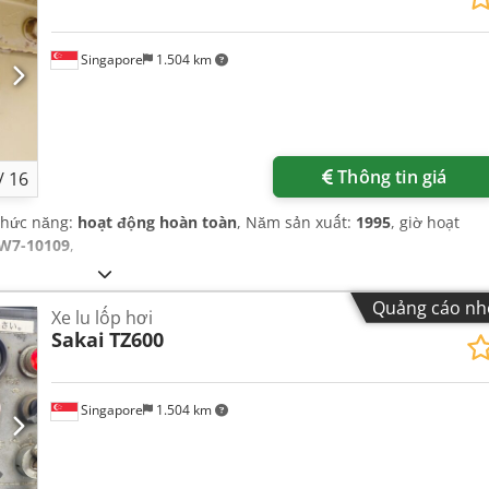
Singapore
1.504 km
Thông tin giá
/
16
Chức năng:
hoạt động hoàn toàn
, Năm sản xuất:
1995
, giờ hoạt
W7-10109
,
Quảng cáo nh
Xe lu lốp hơi
Sakai
TZ600
Singapore
1.504 km