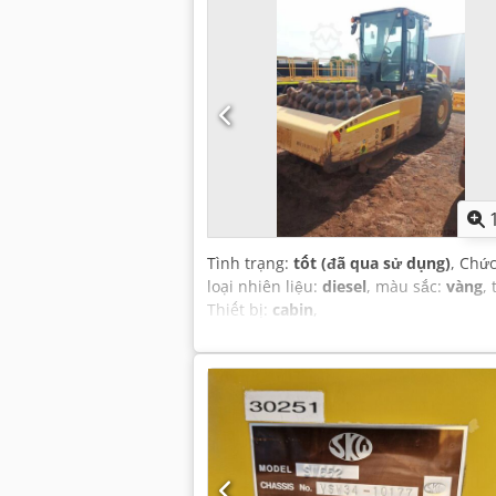
Tình trạng:
tốt (đã qua sử dụng)
, Chứ
loại nhiên liệu:
diesel
, màu sắc:
vàng
,
Thiết bị:
cabin
,