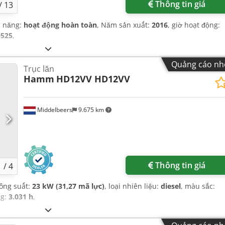
Thông tin giá
/
13
c năng:
hoạt động hoàn toàn
, Năm sản xuất:
2016
, giờ hoạt động:
0525
,
Quảng cáo nh
Trục lăn
Hamm
HD12VV HD12VV
Middelbeers
9.675 km
Thông tin giá
1
/
4
công suất:
23 kW (31,27 mã lực)
, loại nhiên liệu:
diesel
, màu sắc:
ng:
3.031 h
,