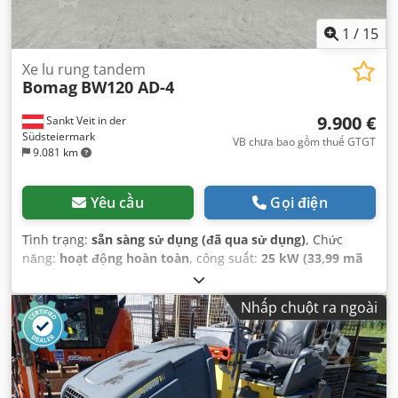
1
/
15
Xe lu rung tandem
Bomag
BW120 AD-4
9.900 €
Sankt Veit in der
Südsteiermark
VB chưa bao gồm thuế GTGT
9.081 km
Yêu cầu
Gọi điện
Tình trạng:
sẵn sàng sử dụng (đã qua sử dụng)
, Chức
năng:
hoạt động hoàn toàn
, công suất:
25 kW (33,99 mã
lực)
, trọng lượng không tải:
2.800 kg
, Năm sản xuất:
2007
,
giờ hoạt động:
2.950 h
,
Nhấp chuột ra ngoài