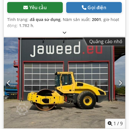
Yêu cầu
Gọi điện
Tình trạng:
đã qua sử dụng
, Năm sản xuất:
2001
, giờ hoạt
động:
1.782 h
,
Quảng cáo nhỏ
1
/
9