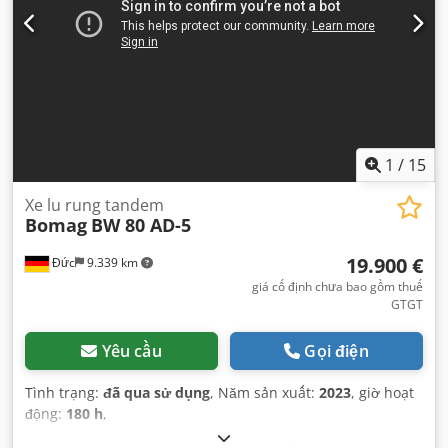
1
/
15
Xe lu rung tandem
Bomag
BW 80 AD-5
19.900 €
Đức
9.339 km
giá cố định chưa bao gồm thuế
GTGT
Yêu cầu
Gọi điện
Tình trạng:
đã qua sử dụng
, Năm sản xuất:
2023
, giờ hoạt
động:
180 h
,