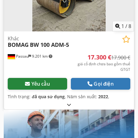
1
/
8
Khác
BOMAG
BW 100 ADM-5
17.300 €
Passau
9.201 km
17.900 €
giá cố định chưa bao gồm thuế
GTGT
Yêu cầu
Gọi điện
Tình trạng:
đã qua sử dụng
, Năm sản xuất:
2022
,