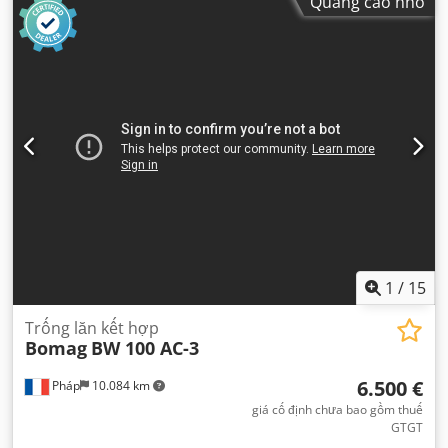
Quảng cáo nhỏ
1
/
15
Trống lăn kết hợp
Bomag
BW 100 AC-3
6.500 €
Pháp
10.084 km
giá cố định chưa bao gồm thuế
GTGT