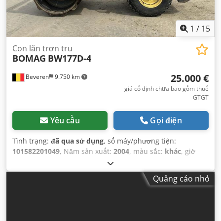
1
/
15
Con lăn trơn tru
BOMAG
BW177D-4
25.000 €
Beveren
9.750 km
giá cố định chưa bao gồm thuế
GTGT
Yêu cầu
Gọi điện
Tình trạng:
đã qua sử dụng
, số máy/phương tiện:
101582201049
, Năm sản xuất:
2004
, màu sắc:
khác
, giờ
hoạt động:
4.350 h
,
Quảng cáo nhỏ