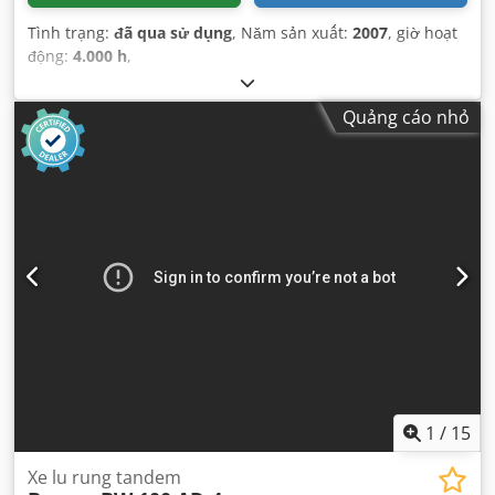
Tình trạng:
đã qua sử dụng
, Năm sản xuất:
2007
, giờ hoạt
động:
4.000 h
,
Quảng cáo nhỏ
1
/
15
Xe lu rung tandem