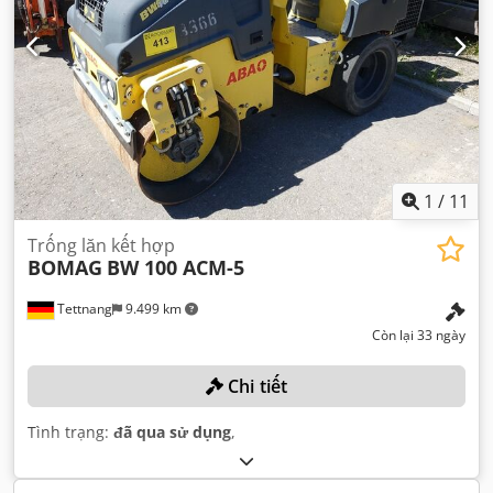
1
/
11
Trống lăn kết hợp
BOMAG
BW 100 ACM-5
Tettnang
9.499 km
Còn lại 33 ngày
Chi tiết
Tình trạng:
đã qua sử dụng
,