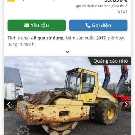
giá cố định chưa bao gồm thuế
GTGT
Yêu cầu
Gọi điện
Tình trạng:
đã qua sử dụng
, Năm sản xuất:
2017
, giờ hoạt
động:
1.459 h
,
Quảng cáo nhỏ