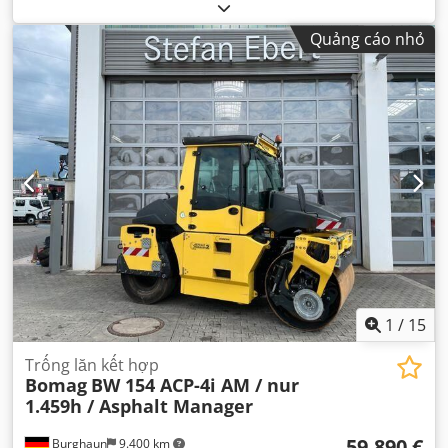
Quảng cáo nhỏ
1
/
15
Trống lăn kết hợp
Bomag
BW 154 ACP-4i AM / nur
1.459h / Asphalt Manager
59.890 €
Burghaun
9.400 km