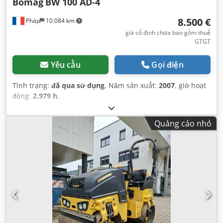
Bomag
BW 100 AD-4
8.500 €
Pháp
10.084 km
giá cố định chưa bao gồm thuế
GTGT
Yêu cầu
Gọi điện
Tình trạng:
đã qua sử dụng
, Năm sản xuất:
2007
, giờ hoạt
động:
2.979 h
,
Quảng cáo nhỏ