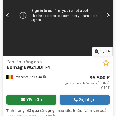
1
/
15
Con lăn trống đơn
Bomag
BW213DH-4
36.500 €
Beveren
9.749 km
giá cố định chưa bao gồm thuế
GTGT
Yêu cầu
Gọi điện
Tình trạng:
đã qua sử dụng
, màu sắc:
khác
, Năm sản xuất:
2007
, giờ hoạt động:
6.500 h
,