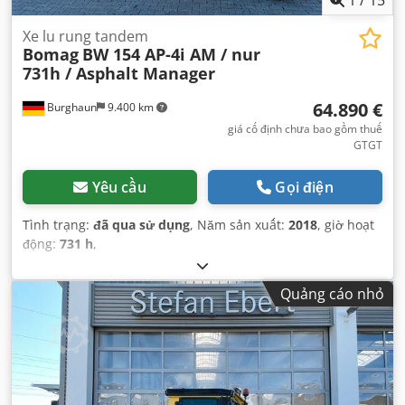
Xe lu rung tandem
Bomag
BW 154 AP-4i AM / nur
731h / Asphalt Manager
64.890 €
Burghaun
9.400 km
giá cố định chưa bao gồm thuế
GTGT
Yêu cầu
Gọi điện
Tình trạng:
đã qua sử dụng
, Năm sản xuất:
2018
, giờ hoạt
động:
731 h
,
Quảng cáo nhỏ