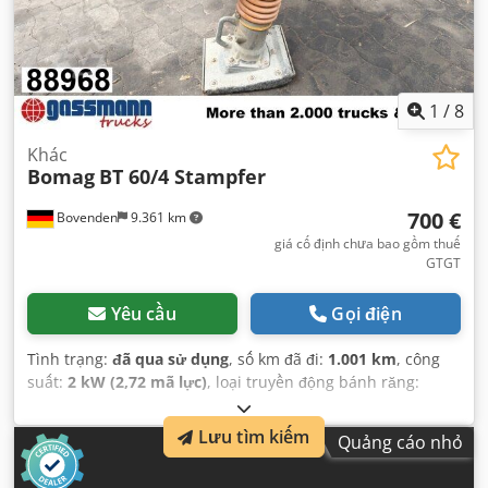
1
/
8
Khác
Bomag
BT 60/4 Stampfer
700 €
Bovenden
9.361 km
giá cố định chưa bao gồm thuế
GTGT
Yêu cầu
Gọi điện
Tình trạng:
đã qua sử dụng
, số km đã đi:
1.001 km
, công
suất:
2 kW (2,72 mã lực)
, loại truyền động bánh răng:
khác
, loại nhiên liệu:
xăng
, màu sắc:
đen
, trọng lượng
không tải:
62 kg
, đăng ký lần đầu:
01/2009
, Năm sản xuất:
Lưu tìm kiếm
Quảng cáo nhỏ
2009
, cabin lái:
khác
,