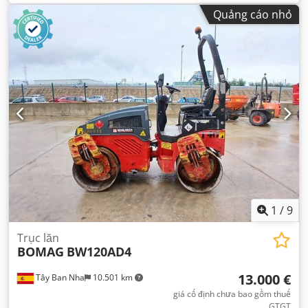
Quảng cáo nhỏ
1
/
9
Trục lăn
BOMAG
BW120AD4
13.000 €
Tây Ban Nha
10.501 km
giá cố định chưa bao gồm thuế
GTGT