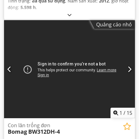
Tình trạng:
đã qua sử dụng
, Năm sản xuất:
2012
, giờ hoạt
động:
5.598 h
,
Quảng cáo nhỏ
1
/
15
Con lăn trống đơn
Bomag
BW312DH-4