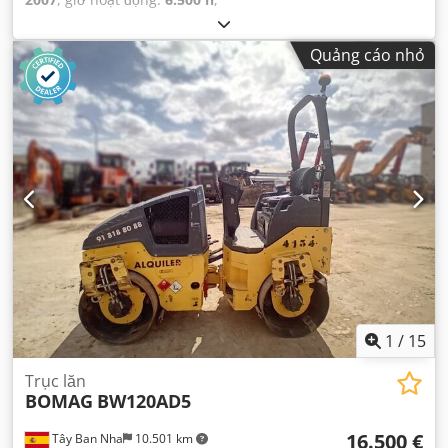
Quảng cáo nhỏ
1
/
15
Trục lăn
BOMAG
BW120AD5
16.500 €
Tây Ban Nha
10.501 km