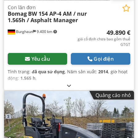
Con lăn đơn
Bomag
BW 154 AP-4 AM / nur
1.565h / Asphalt Manager
49.890 €
Burghaun
9.400 km
giá cố định chưa bao gồm thuế
GTGT
Yêu cầu
Gọi điện
Tình trạng:
đã qua sử dụng
, Năm sản xuất:
2014
, giờ hoạt
động:
1.565 h
,
Quảng cáo nhỏ