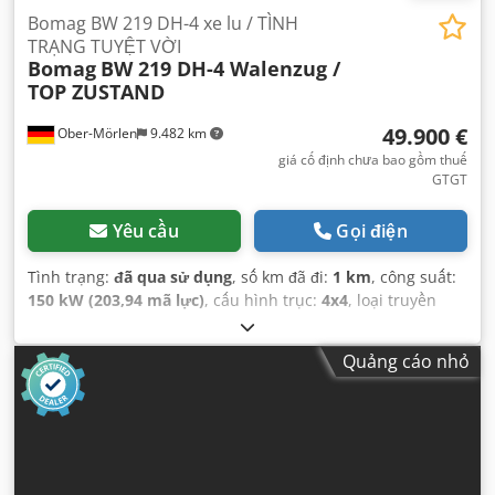
Bomag BW 219 DH-4 xe lu / TÌNH
TRẠNG TUYỆT VỜI
Bomag
BW 219 DH-4 Walenzug /
TOP ZUSTAND
49.900 €
Ober-Mörlen
9.482 km
giá cố định chưa bao gồm thuế
GTGT
Yêu cầu
Gọi điện
Tình trạng:
đã qua sử dụng
, số km đã đi:
1 km
, công suất:
150 kW (203,94 mã lực)
, cấu hình trục:
4x4
, loại truyền
động bánh răng:
tự động
, Năm sản xuất:
2013
,
Quảng cáo nhỏ