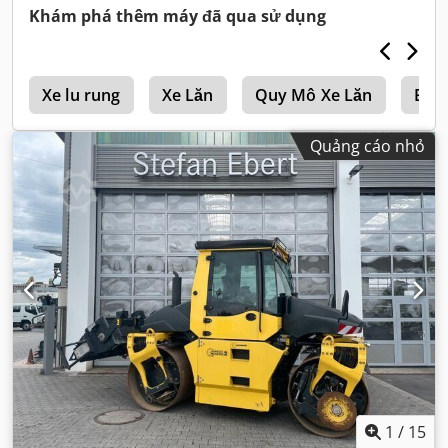
Khám phá thêm máy đã qua sử dụng
4
Xe lu rung
Xe Lăn
Quy Mô Xe Lăn
Bom
Quảng cáo nhỏ
1
/
15