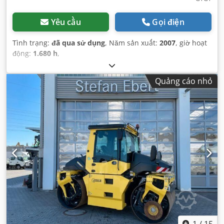
Yêu cầu
Gọi điện
Tình trạng:
đã qua sử dụng
, Năm sản xuất:
2007
, giờ hoạt
động:
1.680 h
,
Quảng cáo nhỏ
1
/
15