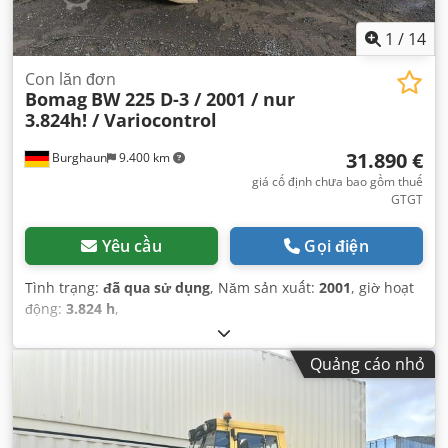
1
/
14
Con lăn đơn
Bomag
BW 225 D-3 / 2001 / nur
3.824h! / Variocontrol
31.890 €
Burghaun
9.400 km
giá cố định chưa bao gồm thuế
GTGT
Yêu cầu
Gọi điện
Tình trạng:
đã qua sử dụng
, Năm sản xuất:
2001
, giờ hoạt
động:
3.824 h
,
Quảng cáo nhỏ