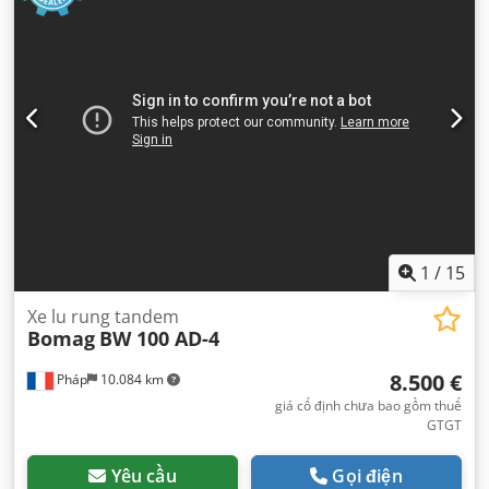
1
/
15
Xe lu rung tandem
Bomag
BW 100 AD-4
8.500 €
Pháp
10.084 km
giá cố định chưa bao gồm thuế
GTGT
Yêu cầu
Gọi điện