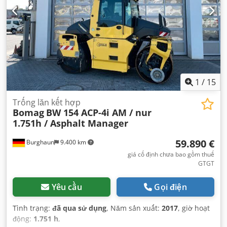
1
/
15
Trống lăn kết hợp
Bomag
BW 154 ACP-4i AM / nur
1.751h / Asphalt Manager
59.890 €
Burghaun
9.400 km
giá cố định chưa bao gồm thuế
GTGT
Yêu cầu
Gọi điện
Tình trạng:
đã qua sử dụng
, Năm sản xuất:
2017
, giờ hoạt
động:
1.751 h
,