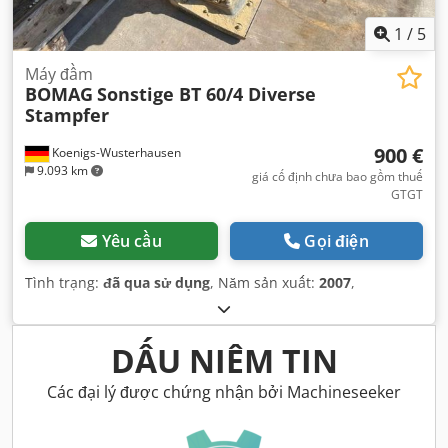
1
/
5
Máy đầm
BOMAG
Sonstige BT 60/4 Diverse
Stampfer
900 €
Koenigs-Wusterhausen
9.093 km
giá cố định chưa bao gồm thuế
GTGT
Yêu cầu
Gọi điện
Tình trạng:
đã qua sử dụng
, Năm sản xuất:
2007
,
DẤU NIÊM TIN
Các đại lý được chứng nhận bởi Machineseeker