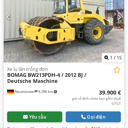
1
/
15
Xe lu lăn trống đơn
BOMAG
BW213PDH-4 / 2012 BJ /
Deutsche Maschine
39.900 €
Neumünster
9.286 km
giá cố định chưa bao gồm thuế
GTGT
Yêu cầu
Gọi điện