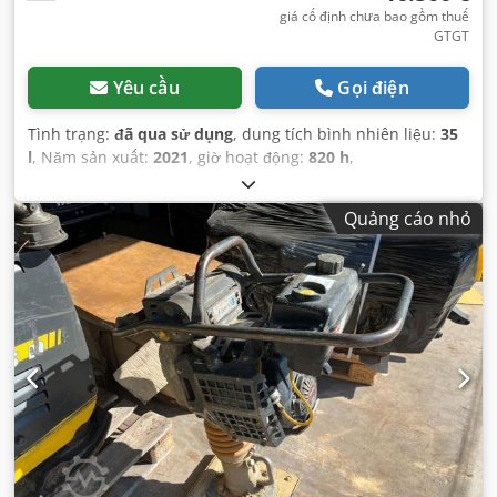
giá cố định chưa bao gồm thuế
GTGT
Yêu cầu
Gọi điện
Tình trạng:
đã qua sử dụng
, dung tích bình nhiên liệu:
35
l
, Năm sản xuất:
2021
, giờ hoạt động:
820 h
,
Quảng cáo nhỏ