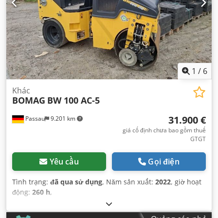
1
/
6
Khác
BOMAG
BW 100 AC-5
31.900 €
Passau
9.201 km
giá cố định chưa bao gồm thuế
GTGT
Yêu cầu
Gọi điện
Tình trạng:
đã qua sử dụng
, Năm sản xuất:
2022
, giờ hoạt
động:
260 h
,