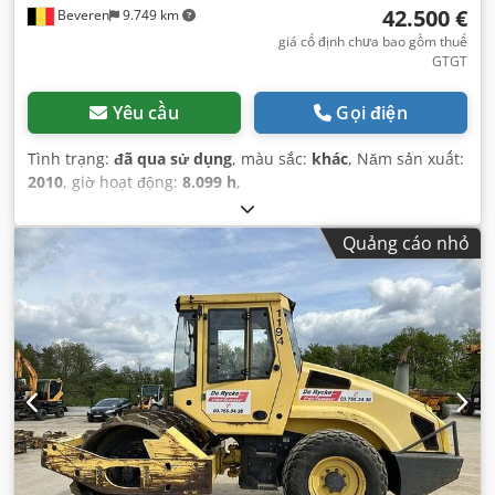
42.500 €
Beveren
9.749 km
giá cố định chưa bao gồm thuế
GTGT
Yêu cầu
Gọi điện
Tình trạng:
đã qua sử dụng
, màu sắc:
khác
, Năm sản xuất:
2010
, giờ hoạt động:
8.099 h
,
Quảng cáo nhỏ