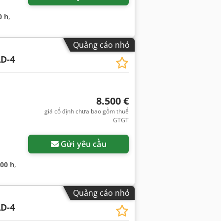
0 h
,
Quảng cáo nhỏ
D-4
8.500 €
giá cố định chưa bao gồm thuế
GTGT
Gửi yêu cầu
000 h
,
Quảng cáo nhỏ
D-4