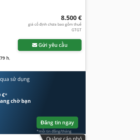
8.500 €
giá cố định chưa bao gồm thuế
GTGT
Gửi yêu cầu
979 h
,
 qua sử dụng
 €
*
ang chờ bạn
Đăng tin ngay
*mỗi tin đăng/tháng
Quảng cáo nhỏ