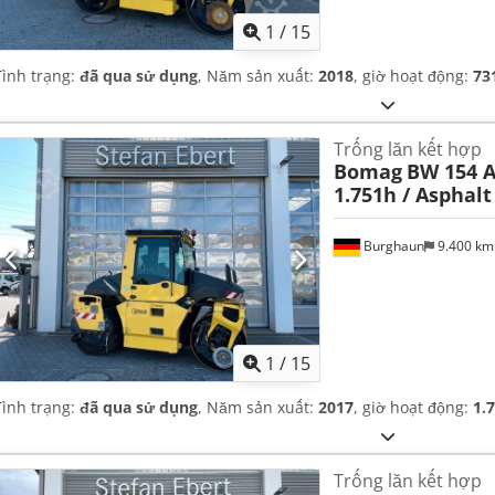
1
/
15
Tình trạng:
đã qua sử dụng
, Năm sản xuất:
2018
, giờ hoạt động:
73
Trống lăn kết hợp
Bomag
BW 154 A
1.751h / Asphal
Burghaun
9.400 k
1
/
15
Tình trạng:
đã qua sử dụng
, Năm sản xuất:
2017
, giờ hoạt động:
1.
Trống lăn kết hợp