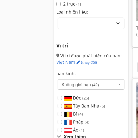
2 trục
(1)
Loại nhiên liệu:
Vị trí
Vị trí được phát hiện của bạn:
Việt Nam
(thay đổi)
05
Hamm 3520
Hamm 3518
Hamm 3414
bán kính:
Không giới hạn
(42)
Đức
(26)
Tây Ban Nha
(6)
Bỉ
(4)
Pháp
(4)
Áo
(1)
Xem thêm