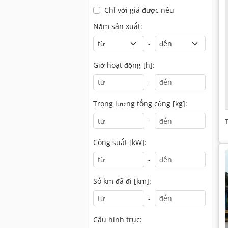
Chỉ với giá được nêu
Năm sản xuất:
-
Giờ hoạt động [h]:
-
Trọng lượng tổng cộng [kg]:
-
Công suất [kW]:
-
Số km đã đi [km]:
-
Cấu hình trục: