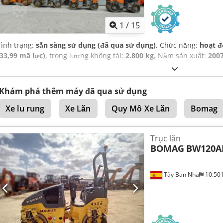
1
/
15
Tình trạng:
sẵn sàng sử dụng (đã qua sử dụng)
, Chức năng:
hoạt đ
(33,99 mã lực)
, trọng lượng không tải:
2.800 kg
, Năm sản xuất:
200
Khám phá thêm máy đã qua sử dụng
Xe lu rung
Xe Lăn
Quy Mô Xe Lăn
Bomag
Trục lăn
BOMAG
BW120A
Tây Ban Nha
10.50