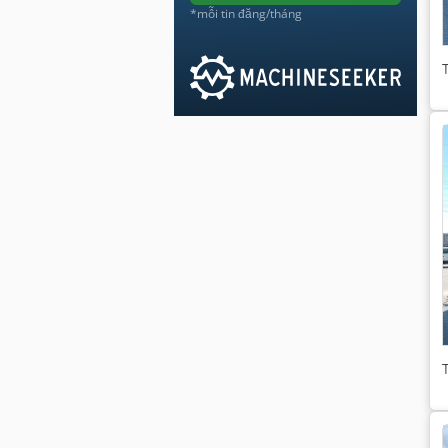
*mỗi tin đăng/tháng