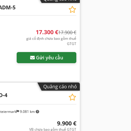
ADM-5
17.300 €
17.900 €
giá cố định chưa bao gồm thuế
GTGT
Gửi yêu cầu
Quảng cáo nhỏ
D-4
steiermark
9.081 km
9.900 €
VB chưa bao gồm thuế GTGT