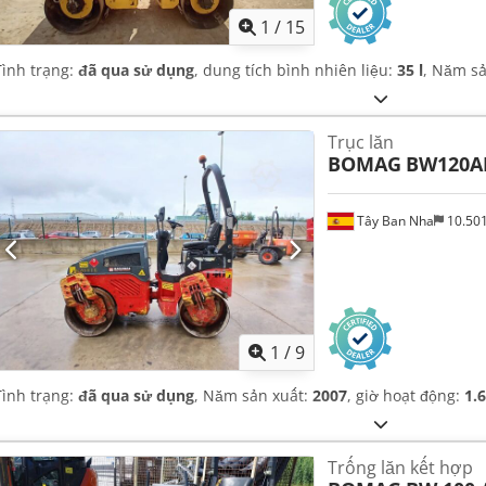
1
/
15
Tình trạng:
đã qua sử dụng
, dung tích bình nhiên liệu:
35 l
, Năm s
Trục lăn
BOMAG
BW120A
Tây Ban Nha
10.50
1
/
9
Tình trạng:
đã qua sử dụng
, Năm sản xuất:
2007
, giờ hoạt động:
1.
Trống lăn kết hợp