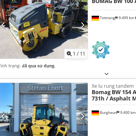
BOMAG
BW 100 
Tettnang
9.499 km
1
/
11
Tình trạng:
đã qua sử dụng
,
Xe lu rung tandem
Bomag
BW 154 A
731h / Asphalt 
Burghaun
9.400 k