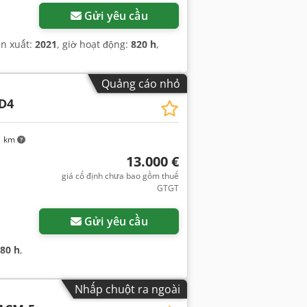
Gửi yêu cầu
ản xuất:
2021
, giờ hoạt động:
820 h
,
Quảng cáo nhỏ
D4
1 km
13.000 €
giá cố định chưa bao gồm thuế
GTGT
Gửi yêu cầu
680 h
,
Nhấp chuột ra ngoài