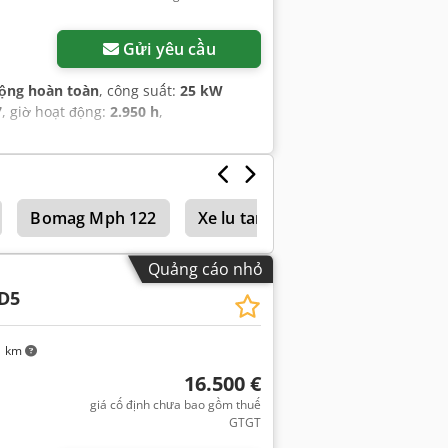
Gửi yêu cầu
ộng hoàn toàn
, công suất:
25 kW
7
, giờ hoạt động:
2.950 h
,
Bomag Mph 122
Xe lu tandem
Quảng cáo nhỏ
D5
1 km
16.500 €
giá cố định chưa bao gồm thuế
GTGT