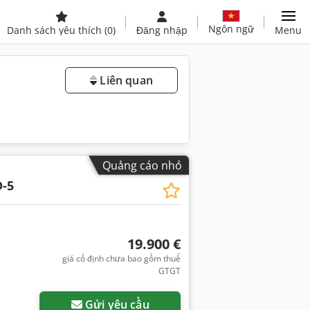
Ngôn ngữ
Danh sách yêu thích
(0)
Đăng nhập
Menu
Liên quan
Quảng cáo nhỏ
-5
19.900 €
giá cố định chưa bao gồm thuế
GTGT
Gửi yêu cầu