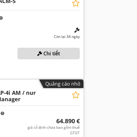
ACM-5
Còn lại 34 ngày
Chi tiết
Quảng cáo nhỏ
P-4i AM / nur
Manager
m
64.890 €
giá cố định chưa bao gồm thuế
GTGT