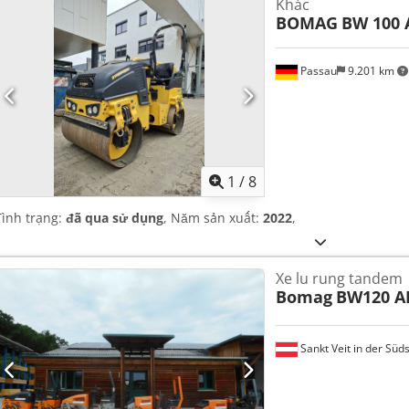
Khác
BOMAG
BW 100 
Passau
9.201 km
1
/
8
Tình trạng:
đã qua sử dụng
, Năm sản xuất:
2022
,
Xe lu rung tandem
Bomag
BW120 A
Sankt Veit in der Süd