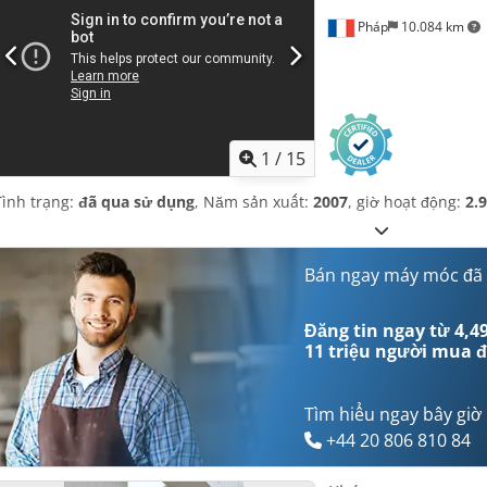
Pháp
10.084 km
1
/
15
Tình trạng:
đã qua sử dụng
, Năm sản xuất:
2007
, giờ hoạt động:
2.
Bán ngay máy móc đã
Đăng tin ngay từ 4,49
11 triệu người mua
đ
Tìm hiểu ngay bây giờ
+44 20 806 810 84