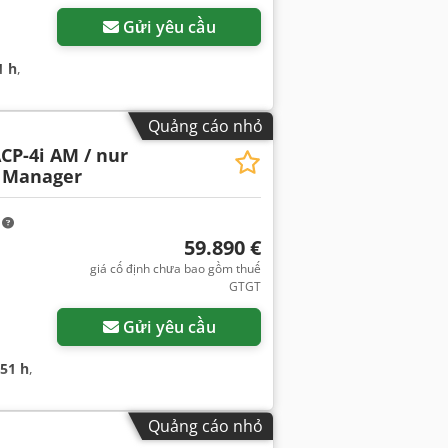
Gửi yêu cầu
1 h
,
Quảng cáo nhỏ
CP-4i AM / nur
t Manager
m
59.890 €
giá cố định chưa bao gồm thuế
GTGT
Gửi yêu cầu
751 h
,
Quảng cáo nhỏ