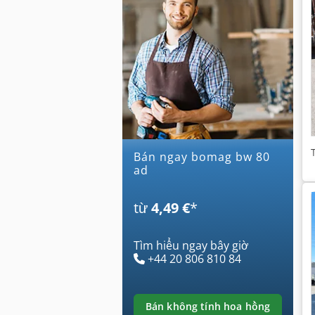
Bán ngay bomag bw 80
ad
từ
4,49 €
*
Tìm hiểu ngay bây giờ
+44 20 806 810 84
bán không tính hoa hồng