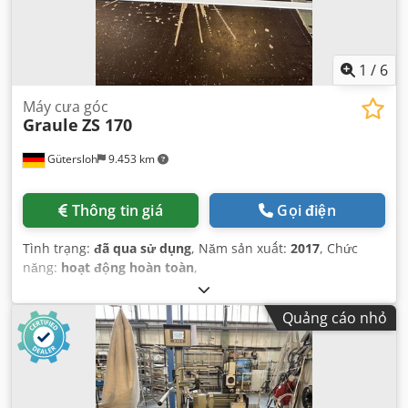
1
/
6
Máy cưa góc
Graule
ZS 170
Gütersloh
9.453 km
Thông tin giá
Gọi điện
Tình trạng:
đã qua sử dụng
, Năm sản xuất:
2017
, Chức
năng:
hoạt động hoàn toàn
,
Quảng cáo nhỏ