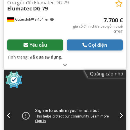
Cưa góc đôi Elumatec DG 79
Elumatec
DG 79
7.700 €
Gütersloh
9.454 km
giá cố định chưa bao gồm thuế
GTGT
Yêu cầu
Gọi điện
Tình trạng:
đã qua sử dụng
,
Quảng cáo nhỏ