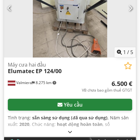
1
/
5
Máy cưa hai đầu
Elumatec
EP 124/00
6.500 €
Valmiera
8.275 km
VB chưa bao gồm thuế GTGT
Yêu cầu
Tình trạng:
sẵn sàng sử dụng (đã qua sử dụng)
, Năm sản
xuất:
2020
, Chức năng:
hoạt động hoàn toàn
, số
máy/phương tiện:
124169101-03-EN-EP124
, Thiết bị:
Chức
năng thủy lực thứ 3
,