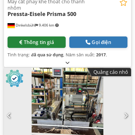
Máy cắt phay khe thoát cho thanh
nhôm
Pressta-Eisele
Prisma 500
Dinkelsbühl
9.406 km
Thông tin giá
Gọi điện
Tình trạng:
đã qua sử dụng
, Năm sản xuất:
2017
,
Quảng cáo nhỏ