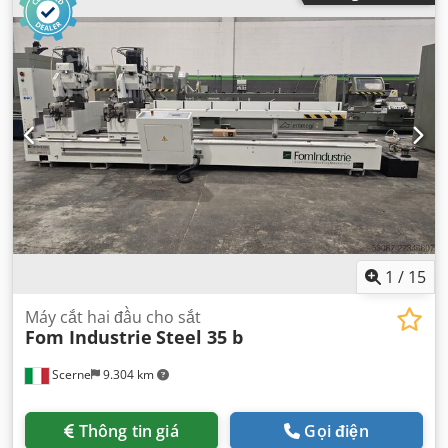
1
/
15
Máy cắt hai đầu cho sắt
Fom Industrie
Steel 35 b
Scerne
9.304 km
Thông tin giá
Gọi điện