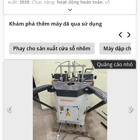
xuất:
2020
, Chức năng:
hoạt động hoàn toàn
, số
máy/phương tiện:
124169101-03-EN-EP124
,
Khám phá thêm máy đã qua sử dụng
g
Phay cho sản xuất cửa sổ nhôm
Máy dập cho s
Quảng cáo nhỏ