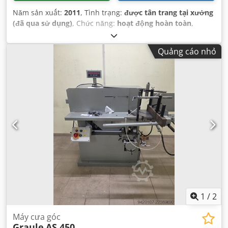
Năm sản xuất:
2011
, Tình trạng:
được tân trang tại xưởng
(đã qua sử dụng)
, Chức năng:
hoạt động hoàn toàn
,
Quảng cáo nhỏ
1
/
2
Máy cưa góc
Graule
AS 450