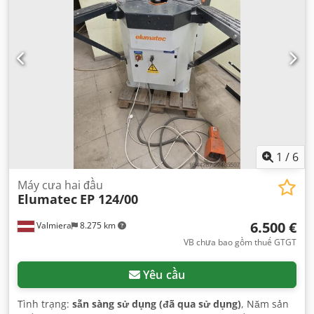
1
/
6
Máy cưa hai đầu
Elumatec
EP 124/00
6.500 €
Valmiera
8.275 km
VB chưa bao gồm thuế GTGT
Yêu cầu
Tình trạng:
sẵn sàng sử dụng (đã qua sử dụng)
, Năm sản