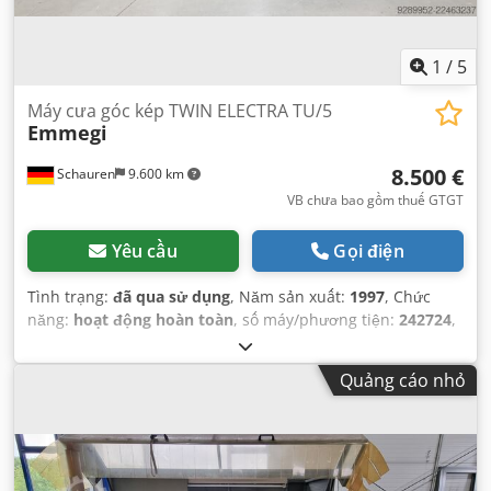
1
/
5
Máy cưa góc kép TWIN ELECTRA TU/5
Emmegi
8.500 €
Schauren
9.600 km
VB chưa bao gồm thuế GTGT
Yêu cầu
Gọi điện
Tình trạng:
đã qua sử dụng
, Năm sản xuất:
1997
, Chức
năng:
hoạt động hoàn toàn
, số máy/phương tiện:
242724
,
Quảng cáo nhỏ