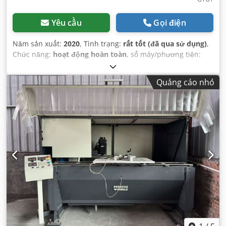
Yêu cầu
Gọi điện
Năm sản xuất:
2020
, Tình trạng:
rất tốt (đã qua sử dụng)
,
Chức năng:
hoạt động hoàn toàn
, số máy/phương tiện:
C116353
, Thiết bị:
Dấu CE
,
Quảng cáo nhỏ