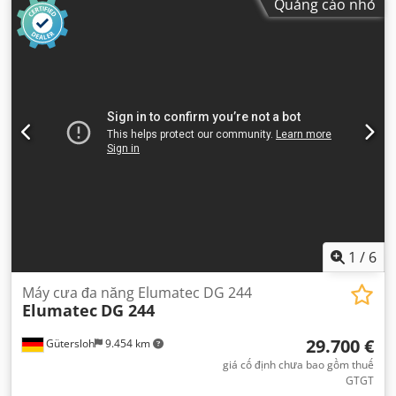
Quảng cáo nhỏ
1
/
6
Máy cưa đa năng Elumatec DG 244
Elumatec
DG 244
29.700 €
Gütersloh
9.454 km
giá cố định chưa bao gồm thuế
GTGT