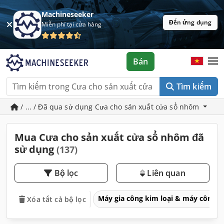
Machineseeker
Đến ứng dụng
Miễn phí tại cửa hàng
Bán
Tìm kiếm
/ ... / Đã qua sử dụng Cưa cho sản xuất cửa sổ nhôm
Mua Cưa cho sản xuất cửa sổ nhôm đã
sử dụng
(137)
Bộ lọc
Liên quan
Máy gia công kim loại & máy công 
Xóa tất cả bộ lọc