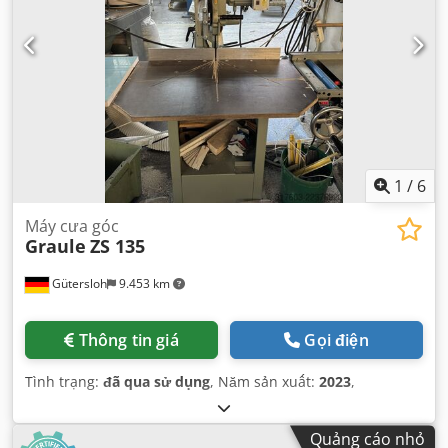
1
/
6
Máy cưa góc
Graule
ZS 135
Gütersloh
9.453 km
Thông tin giá
Gọi điện
Tình trạng:
đã qua sử dụng
, Năm sản xuất:
2023
,
Quảng cáo nhỏ