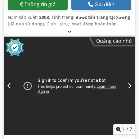
Thông tin giá
Gọi điện
Năm sản xuất:
2003
, Tình trạng:
được tân trang tại xưởng
(đã qua sử dụng)
, Chức năng:
hoạt động hoàn toàn
,
Quảng cáo nhỏ
1
/
7