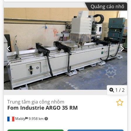
Quảng cáo nhỏ
1
/
2
Trung tâm gia công nhôm
Fom Industrie
ARGO 35 RM
Mably
9.958 km