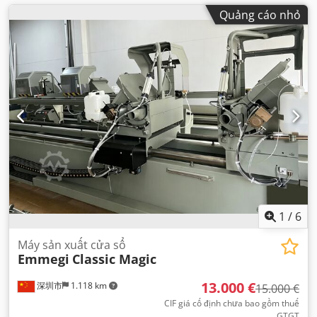
Quảng cáo nhỏ
1
/
6
Máy sản xuất cửa sổ
Emmegi
Classic Magic
13.000 €
深圳市
1.118 km
15.000 €
CIF giá cố định chưa bao gồm thuế
GTGT