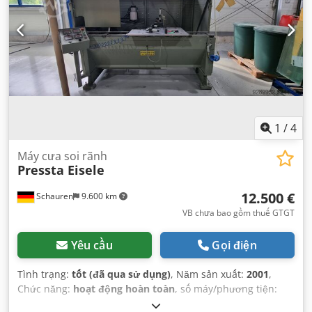
1
/
4
Máy cưa soi rãnh
Pressta Eisele
12.500 €
Schauren
9.600 km
VB chưa bao gồm thuế GTGT
Yêu cầu
Gọi điện
Tình trạng:
tốt (đã qua sử dụng)
, Năm sản xuất:
2001
,
Chức năng:
hoạt động hoàn toàn
, số máy/phương tiện:
9346
,