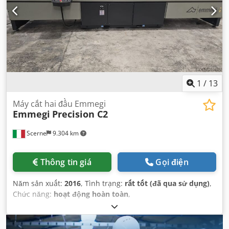
1
/
13
Máy cắt hai đầu Emmegi
Emmegi
Precision C2
Scerne
9.304 km
Thông tin giá
Gọi điện
Năm sản xuất:
2016
, Tình trạng:
rất tốt (đã qua sử dụng)
,
Chức năng:
hoạt động hoàn toàn
,