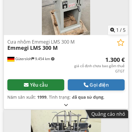
1
/
5
Cưa nhôm Emmegi LMS 300 M
Emmegi
LMS 300 M
1.300 €
Gütersloh
9.454 km
giá cố định chưa bao gồm thuế
GTGT
Yêu cầu
Gọi điện
Năm sản xuất:
1999
, Tình trạng:
đã qua sử dụng
,
Quảng cáo nhỏ