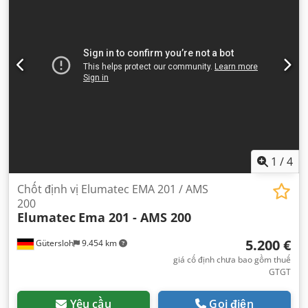
1
/
4
Chốt định vị Elumatec EMA 201 / AMS
200
Elumatec
Ema 201 - AMS 200
5.200 €
Gütersloh
9.454 km
giá cố định chưa bao gồm thuế
GTGT
Yêu cầu
Gọi điện