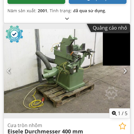
Năm sản xuất:
2001
, Tình trạng:
đã qua sử dụng
,
Quảng cáo nhỏ
1
/
5
Cưa tròn nhôm
Eisele
Durchmesser 400 mm