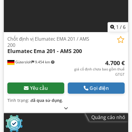
1
/
6
Chốt định vị Elumatec EMA 201 / AMS
200
Elumatec
Ema 201 - AMS 200
4.700 €
Gütersloh
9.454 km
giá cố định chưa bao gồm thuế
GTGT
Yêu cầu
Gọi điện
Tình trạng:
đã qua sử dụng
,
Quảng cáo nhỏ