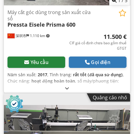
1
/
5
Máy cắt góc dùng trong sản xuất cửa
sổ
Pressta Eisele
Prisma 600
11.500 €
深圳市
1.110 km
CIF giá cố định chưa bao gồm thuế
GTGT
Yêu cầu
Gọi điện
Năm sản xuất:
2017
, Tình trạng:
rất tốt (đã qua sử dụng)
,
Chức năng:
hoạt động hoàn toàn
, số máy/phương tiện:
9588
,
Quảng cáo nhỏ