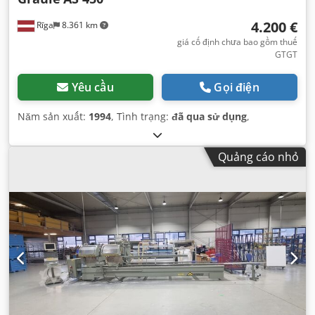
4.200 €
Rīga
8.361 km
giá cố định chưa bao gồm thuế
GTGT
Yêu cầu
Gọi điện
Năm sản xuất:
1994
, Tình trạng:
đã qua sử dụng
,
Quảng cáo nhỏ