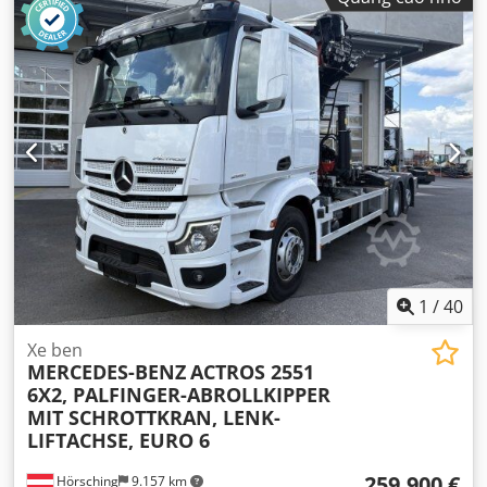
1
/
40
Xe ben
MERCEDES-BENZ
ACTROS 2551
6X2, PALFINGER-ABROLLKIPPER
MIT SCHROTTKRAN, LENK-
LIFTACHSE, EURO 6
259.900 €
Hörsching
9.157 km