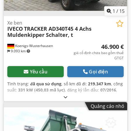
1
/
15
Xe ben
IVECO
TRACKER AD340T45 4 Achs
Muldenkipper Schalter, t
46.900 €
Koenigs-Wusterhausen
9.093 km
giá cố định chưa bao gồm thuế
GTGT
Yêu cầu
Gọi điện
Tình trạng:
đã qua sử dụng
, số km đã đi:
219.347 km
, công
suất:
331 kW (450,03 mã lực)
, đăng ký lần đầu:
07/2016
,
loại nhiên liệu:
diesel
, trọng lượng tổng cộng:
32.000 kg
,
cấu hình trục:
3 trục
, kiểm định tiếp theo (TÜV):
06/2027
,
Quảng cáo nhỏ
màu sắc:
bạc
, loại truyền động bánh răng:
tự động
, hạng
mục khí thải:
Euro 6
, thể tích khoang chứa hàng:
17 m³
,
chiều dài không gian chứa hàng:
5.500 mm
, chiều rộng
khoang hàng:
2.250 mm
, chiều cao khoang chứa hàng: