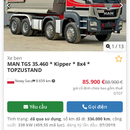
1
/
13
Xe ben
MAN
TGS 35.460 * Kipper * 8x4 *
TOPZUSTAND
85.900 €
Nowy Sacz
8.659 km
88.900 €
giá cố định chưa bao gồm thuế
GTGT
Yêu cầu
Gọi điện
Tình trạng:
đã qua sử dụng
, số km đã đi:
336.000 km
, công
suất:
338 kW (459,55 mã lực)
, đăng ký lần đầu:
07/2019
,