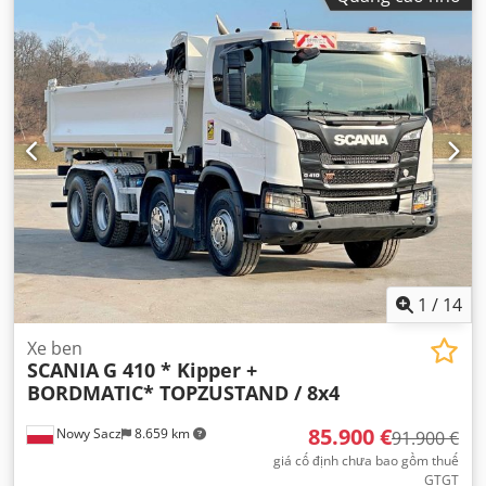
loại truyền động bánh răng:
tự động
, Năm sản xuất:
2019
,
Thiết bị:
ABS, điều hòa không khí
,
1
/
14
Xe ben
SCANIA
G 410 * Kipper +
BORDMATIC* TOPZUSTAND / 8x4
85.900 €
Nowy Sacz
8.659 km
91.900 €
giá cố định chưa bao gồm thuế
GTGT