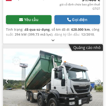
giá cố định chưa bao gồm thuế
GTGT
Yêu cầu
Gọi điện
Tình trạng:
đã qua sử dụng
, số km đã đi:
628.000 km
, công
suất:
294 kW (399,73 mã lực)
, đăng ký lần đầu:
12/2010
,
loại nhiên liệu:
diesel
, trọng lượng tổng cộng:
34.000 kg
,
cấu hình trục:
3 trục
, phanh:
bộ giảm tốc
, màu sắc:
xanh
Quảng cáo nhỏ
lam
, loại truyền động bánh răng:
cơ khí
, Năm sản xuất:
2010
, Thiết bị:
ABS, điều hòa không khí
,