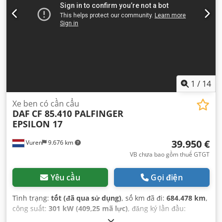
kích thước lốp sau:
315/80R22,5 /150K
, Thiết bị:
ABS, hệ
thống định vị, khóa vi sai, khớp nối rơ-moóc, kiểm soát
hành trình, phanh khí nén, điều hòa không khí
,
1
/
14
Xe ben có cần cẩu
DAF
CF 85.410 PALFINGER
EPSILON 17
39.950 €
Vuren
9.676 km
VB chưa bao gồm thuế GTGT
Yêu cầu
Gọi điện
Tình trạng:
tốt (đã qua sử dụng)
, số km đã đi:
684.478 km
,
công suất:
301 kW (409,25 mã lực)
, đăng ký lần đầu:
04/2011
, loại nhiên liệu:
diesel
, kích thước lốp xe: