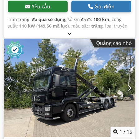
Yêu cầu
Gọi điện
Tình trạng:
đã qua sử dụng
, số km đã đi:
100 km
, công
suất:
110 kW (149,56 mã lực)
, màu sắc:
trắng
, loại truyền
động bánh răng:
tự động
, hạng mục khí thải:
Euro 6
, Năm
sản xuất:
2026
, Thiết bị:
ABS, khóa trung tâm, điều hòa
Quảng cáo nhỏ
không khí
,
1
/
15