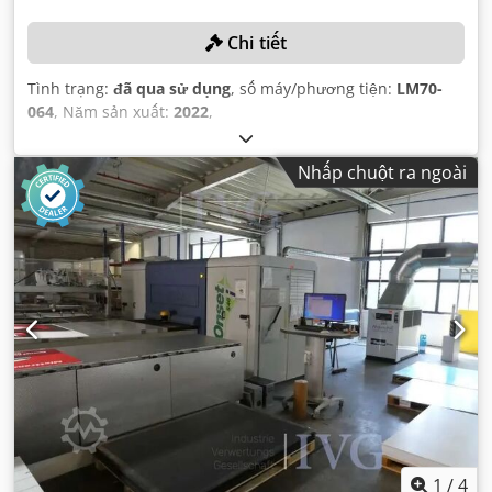
Chi tiết
Tình trạng:
đã qua sử dụng
, số máy/phương tiện:
LM70-
064
, Năm sản xuất:
2022
,
Nhấp chuột ra ngoài
1
/
4