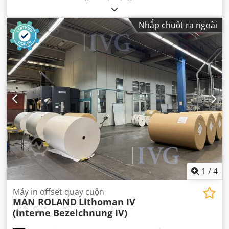
Nhấp chuột ra ngoài
1
/
4
Máy in offset quay cuộn
MAN ROLAND
Lithoman IV
(interne Bezeichnung IV)