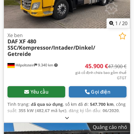
1
/
20
Xe ben
DAF
XF 480
SSC/Kompressor/Intader/Dinkel/
Getreide
45.900 €
Hilpoltstein
9.340 km
47.900 €
giá cố định chưa bao gồm thuế
GTGT
Yêu cầu
Gọi điện
Tình trạng:
đã qua sử dụng
, số km đã đi:
547.700 km
, công
suất:
355 kW (482,67 mã lực)
, đăng ký lần đầu:
06/2020
,
loại nhiên liệu:
diesel
, trọng lượng tổng cộng:
26.000 kg
,
cấu hình trục:
3 trục
, phanh:
bộ giảm tốc
, màu sắc:
vàng
,
Quảng cáo nhỏ
loại truyền động bánh răng:
tự động
, hạng mục khí thải: