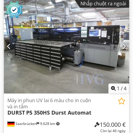
Nhấp chuột ra ngoài
1
/
4
Máy in phun UV lai 6 màu cho in cuộn
và in tấm
DURST
P5 350HS Durst Automat
150.000 €
Saarbrücken
9.628 km
Còn lại 46 ngày