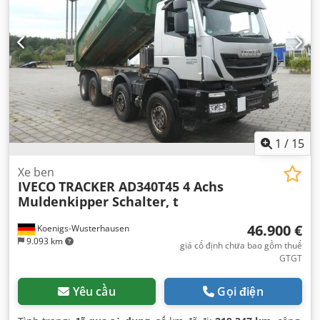
1.400 mm
, Thiết bị:
ABS, bộ sưởi đỗ xe, điều hòa không
khí
,
1
/
15
Xe ben
IVECO
TRACKER AD340T45 4 Achs
Muldenkipper Schalter, t
46.900 €
Koenigs-Wusterhausen
9.093 km
giá cố định chưa bao gồm thuế
GTGT
Yêu cầu
Gọi điện