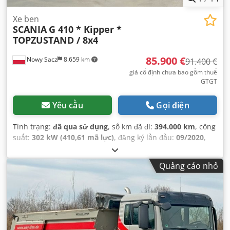
Xe ben
SCANIA
G 410 * Kipper *
TOPZUSTAND / 8x4
85.900 €
Nowy Sacz
8.659 km
91.400 €
giá cố định chưa bao gồm thuế
GTGT
Yêu cầu
Gọi điện
Tình trạng:
đã qua sử dụng
, số km đã đi:
394.000 km
, công
suất:
302 kW (410,61 mã lực)
, đăng ký lần đầu:
09/2020
,
loại nhiên liệu:
diesel
, trọng lượng tổng cộng:
32.000 kg
,
cấu hình trục:
3 trục
, màu sắc:
đỏ
, loại truyền động bánh
Quảng cáo nhỏ
răng:
tự động
, chiều dài không gian chứa hàng:
5.700 mm
,
chiều rộng khoang hàng:
2.400 mm
, chiều cao khoang
chứa hàng:
1.000 mm
, Năm sản xuất:
2020
, Thiết bị:
ABS,
điều hòa không khí
,