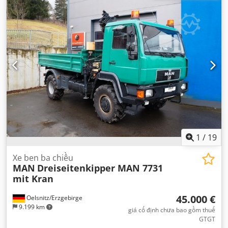
8x4
, chiều dài cơ sở:
4.550 mm
, phanh:
phanh động cơ
,
màu sắc:
xanh lam
, cabin lái:
cabin ngủ
, loại truyền động
bánh răng:
tự động
, hạng mục khí thải:
Euro 6
, hệ thống
treo:
thép
, số chỗ ngồi:
2
, chiều dài không gian chứa hàng:
5.800 mm
, chiều rộng khoang hàng:
2.380 mm
, chiều cao
khoang chứa hàng:
1.100 mm
, Thiết bị:
ABS, bệ sưởi ghế,
cabin, khóa trung tâm, khóa vi sai, kiểm soát hành trình,
kiểm soát lực kéo, máy tính trên xe, trợ lực lái, điều hòa
không khí, đèn pha bổ sung, đèn sương mù
,
1
/
19
Xe ben ba chiều
MAN
Dreiseitenkipper MAN 7731
mit Kran
45.000 €
Oelsnitz/Erzgebirge
9.199 km
giá cố định chưa bao gồm thuế
GTGT