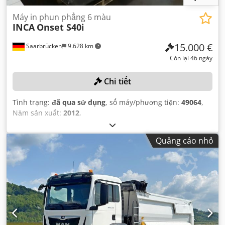
Máy in phun phẳng 6 màu
INCA
Onset S40i
15.000 €
Saarbrücken
9.628 km
Còn lại 46 ngày
Chi tiết
Tình trạng:
đã qua sử dụng
, số máy/phương tiện:
49064
,
Năm sản xuất:
2012
,
Quảng cáo nhỏ