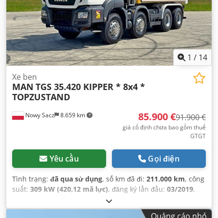
1
/
14
Xe ben
MAN
TGS 35.420 KIPPER * 8x4 *
TOPZUSTAND
85.900 €
Nowy Sacz
8.659 km
91.900 €
giá cố định chưa bao gồm thuế
GTGT
Yêu cầu
Gọi điện
Tình trạng:
đã qua sử dụng
, số km đã đi:
211.000 km
, công
suất:
309 kW (420,12 mã lực)
, đăng ký lần đầu:
03/2019
,
loại nhiên liệu:
diesel
, trọng lượng tổng cộng:
34.000 kg
,
cấu hình trục:
3 trục
, phanh:
bộ giảm tốc
, màu sắc:
trắng
,
Quảng cáo nhỏ