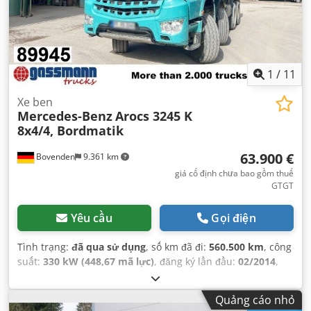
1
/
11
Xe ben
Mercedes-Benz
Arocs 3245 K
8x4/4, Bordmatik
63.900 €
Bovenden
9.361 km
giá cố định chưa bao gồm thuế
GTGT
Yêu cầu
Gọi điện
Tình trạng:
đã qua sử dụng
, số km đã đi:
560.500 km
, công
suất:
330 kW (448,67 mã lực)
, đăng ký lần đầu:
02/2014
,
loại nhiên liệu:
diesel
, trọng lượng không tải:
15.025 kg
,
trọng lượng tải tối đa:
16.975 kg
, trọng lượng tổng cộng:
Quảng cáo nhỏ
32.000 kg
, kích thước lốp xe:
315/80R22.5
, cấu hình trục: