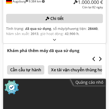
1.000.000 €
Augsburg
9.384 km
Còn lại 82 ngày
Chi tiết
Tình trạng:
đã qua sử dụng
, số máy/phương tiện:
28440
,
Năm sản xuất:
2013
, giờ hoạt động:
42.900 h
,
Khám phá thêm máy đã qua sử dụng
o
Cần cẩu tự hành
Xe tải vận chuyển thùng hookli
Quảng cáo nhỏ