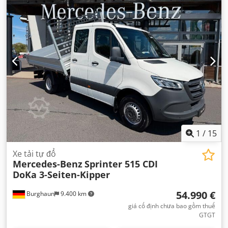
Euro 6
, chiều dài không gian chứa hàng:
7.250 mm
, chiều
rộng khoang hàng:
2.480 mm
, chiều cao khoang chứa
hàng:
2.700 mm
, Thiết bị:
ABS, bộ lọc muội than, bộ sưởi
đỗ xe, hệ thống định vị, máy nén khí, thang nâng đuôi xe,
điều hòa không khí
,
1
/
15
Xe tải tự đổ
Mercedes-Benz
Sprinter 515 CDI
DoKa 3-Seiten-Kipper
54.990 €
Burghaun
9.400 km
giá cố định chưa bao gồm thuế
GTGT