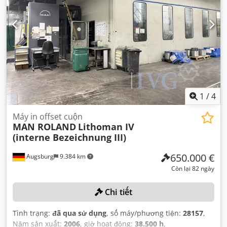
1
/
4
Máy in offset cuộn
MAN ROLAND
Lithoman IV
(interne Bezeichnung III)
650.000 €
Augsburg
9.384 km
Còn lại 82 ngày
Chi tiết
Tình trạng:
đã qua sử dụng
, số máy/phương tiện:
28157
,
Năm sản xuất:
2006
, giờ hoạt động:
38.500 h
,