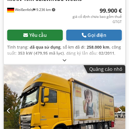
99.900 €
Weißenfels
9.236 km
giá cố định chưa bao gồm thuế
GTGT
Yêu cầu
Gọi điện
Tình trạng:
đã qua sử dụng
, số km đã đi:
258.000 km
, công
suất:
353 kW (479,95 mã lực)
, đăng ký lần đầu:
02/2011
,
loại nhiên liệu:
diesel
, trọng lượng tổng cộng:
26.000 kg
,
cấu hình trục:
3 trục
, màu sắc:
đỏ
, loại truyền động bánh
Quảng cáo nhỏ
răng:
cơ khí
, hạng mục khí thải:
Euro 5
, chiều dài không
gian chứa hàng:
4.500 mm
, chiều rộng khoang hàng:
2.500
mm
, Thiết bị:
ABS, bộ lọc muội than, bộ sưởi đỗ xe,
chương trình cân bằng điện tử (ESP), cần cẩu, dẫn động
bốn bánh, điều hòa không khí
,