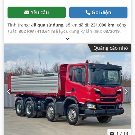
Yêu cầu
Gọi điện
Tình trạng:
đã qua sử dụng
, số km đã đi:
231.000 km
, công
suất:
302 kW (410,61 mã lực)
, đăng ký lần đầu:
03/2019
,
loại nhiên liệu:
diesel
, trọng lượng tổng cộng:
34.000 kg
,
cấu hình trục:
3 trục
, màu sắc:
trắng
, loại truyền động
Quảng cáo nhỏ
bánh răng:
tự động
, chiều dài không gian chứa hàng:
5.600 mm
, chiều rộng khoang hàng:
2.350 mm
, chiều cao
khoang chứa hàng:
800 mm
, Năm sản xuất:
2019
, Thiết bị:
ABS, điều hòa không khí
,
1
/
14