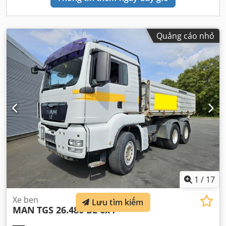
Quảng cáo nhỏ
1
/
17
Xe ben
Lưu tìm kiếm
MAN
TGS 26.480 BL 6x4