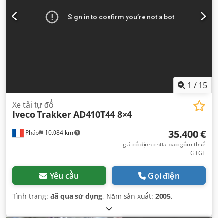
1
/
15
Xe tải tự đổ
Iveco
Trakker AD410T44 8×4
35.400 €
Pháp
10.084 km
giá cố định chưa bao gồm thuế
GTGT
Yêu cầu
Gọi điện
Tình trạng:
đã qua sử dụng
, Năm sản xuất:
2005
,