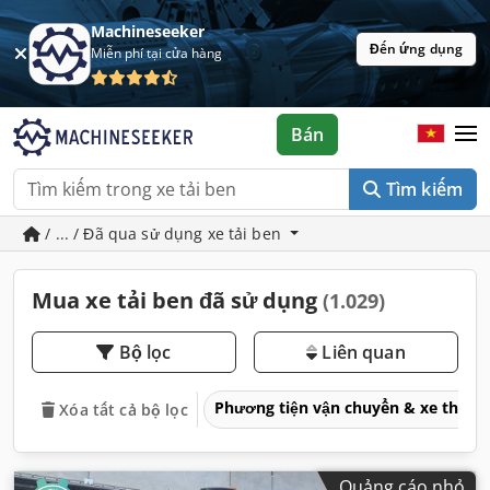
Machineseeker
Đến ứng dụng
Miễn phí tại cửa hàng
Bán
Tìm kiếm
/ ... / Đã qua sử dụng xe tải ben
Mua xe tải ben đã sử dụng
(1.029)
Bộ lọc
Liên quan
Phương tiện vận chuyển & xe thươ
Xóa tất cả bộ lọc
Quảng cáo nhỏ