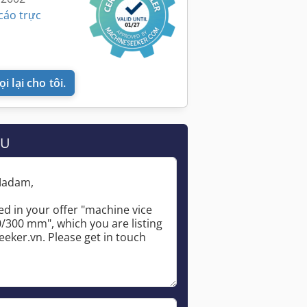
cáo trực
i lại cho tôi.
ẦU