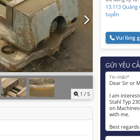
13.113 Quảng 
tuyến
Vui lòng gọ
GỬI YÊU C
Tin nhắn*
1
/
5