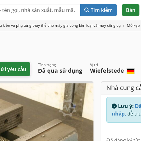
Tìm kiếm
Bán
ụ kiện và phụ tùng thay thế cho máy gia công kim loại và máy công cụ
Mỏ kẹp
Tình trạng
Vị trí
ửi yêu cầu
Đã qua sử dụng
Wiefelstede
Nhà cung c
Lưu ý:
Đă
nhập,
để tru
Đã đăng ký từ: