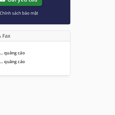
Chính sách bảo mật
& Fax
... quảng cáo
... quảng cáo