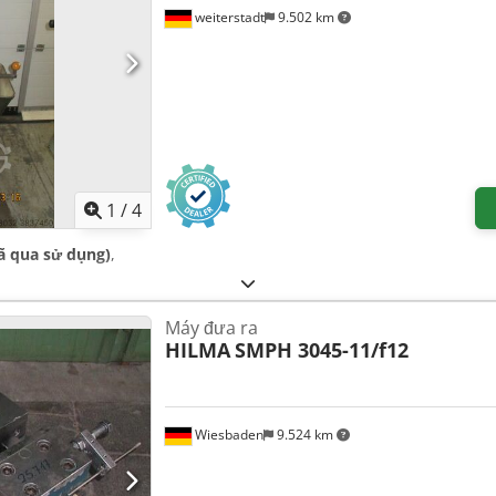
weiterstadt
9.502 km
1
/
4
đã qua sử dụng)
,
Máy đưa ra
HILMA
SMPH 3045-11/f12
Wiesbaden
9.524 km