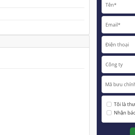
Tên*
Email*
Điện thoại
Công ty
Mã bưu chính
Tôi là t
Nhận báo