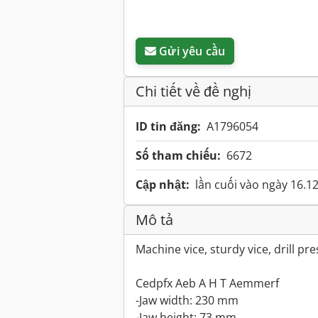
Gửi yêu cầu
Chi tiết về đề nghị
ID tin đăng:
A1796054
Số tham chiếu:
6672
Cập nhật:
lần cuối vào ngày 16.1
Mô tả
Machine vice, sturdy vice, drill pre
Cedpfx Aeb A H T Aemmerf
-Jaw width: 230 mm
-Jaw height: 73 mm