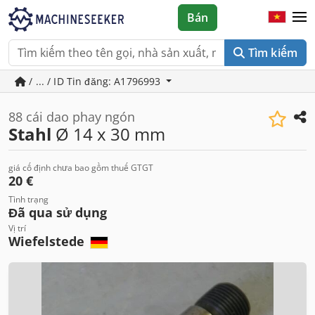
Bán
Tìm kiếm
/ ... / ID Tin đăng: A1796993
88 cái dao phay ngón
Stahl
Ø 14 x 30 mm
giá cố định chưa bao gồm thuế GTGT
20 €
Tình trạng
Đã qua sử dụng
Vị trí
Wiefelstede