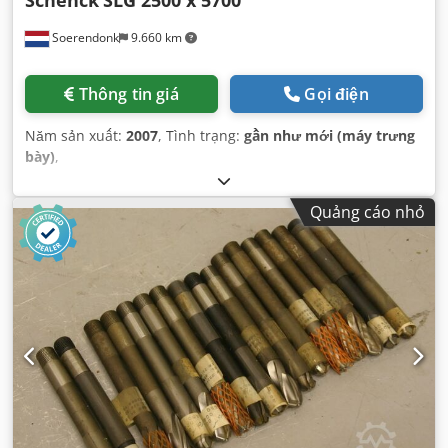
Schenck
SLG 2500 x 5700
Soerendonk
9.660 km
Thông tin giá
Gọi điện
Năm sản xuất:
2007
, Tình trạng:
gần như mới (máy trưng
bày)
,
Quảng cáo nhỏ