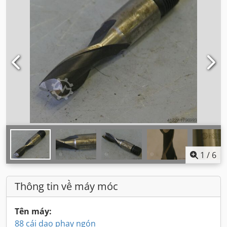
1
/
6
Thông tin về máy móc
Tên máy:
88 cái dao phay ngón