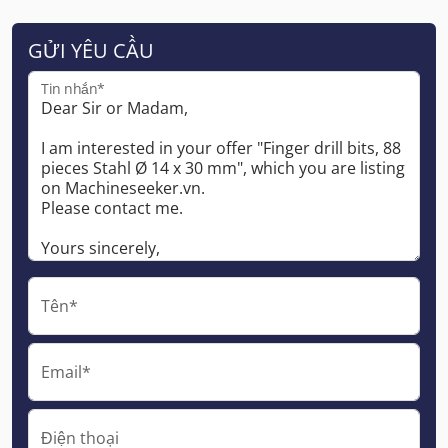
GỬI YÊU CẦU
Tin nhắn*
Tên*
Email*
Điện thoại