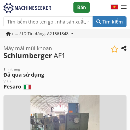
Bán
Tìm kiếm
/ ... / ID Tin đăng: A21561848
Máy mài mũi khoan
Schlumberger
AF1
Tình trạng
Đã qua sử dụng
Vị trí
Pesaro