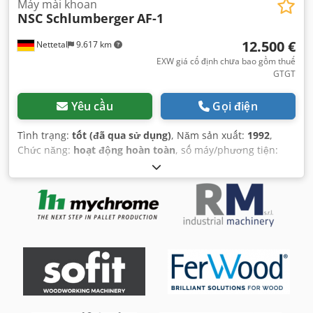
Máy mài khoan
NSC Schlumberger
AF-1
12.500 €
Nettetal
9.617 km
EXW giá cố định chưa bao gồm thuế
GTGT
Yêu cầu
Gọi điện
Tình trạng:
tốt (đã qua sử dụng)
, Năm sản xuất:
1992
,
Chức năng:
hoạt động hoàn toàn
, số máy/phương tiện:
1522
, loại dòng điện đầu vào:
ba pha
, điện áp đầu vào:
400
V
, đường kính bánh mài:
225 mm
, tốc độ quay (phút):
1.500
vòng/phút
, trọng lượng tổng cộng:
850 kg
, yêu cầu về
chiều cao:
1.400 mm
, yêu cầu không gian chiều dài:
1.230
mm
, chiều rộng yêu cầu:
850 mm
, bề rộng bánh mài:
50
mm
, dải kẹp:
85 mm
, năm đại tu cuối cùng:
2024
,