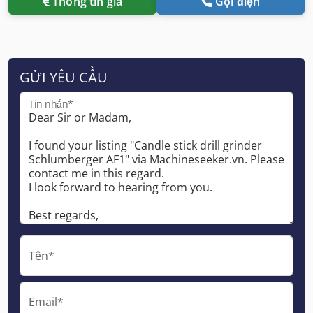
Thông tin giá
Gọi điện
GỬI YÊU CẦU
Tin nhắn*
Tên*
Email*