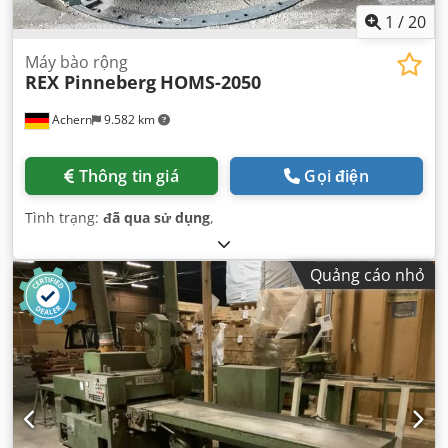
1
/
20
Máy bào rộng
REX Pinneberg
HOMS-2050
Achern
9.582 km
Thông tin giá
Gọi điện
Tình trạng:
đã qua sử dụng
,
Quảng cáo nhỏ