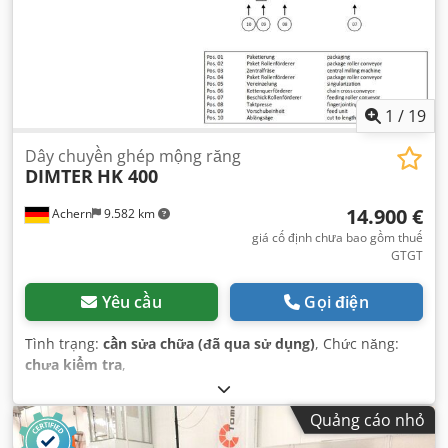
1
/
19
Dây chuyền ghép mộng răng
DIMTER
HK 400
14.900 €
Achern
9.582 km
giá cố định chưa bao gồm thuế
GTGT
Yêu cầu
Gọi điện
Tình trạng:
cần sửa chữa (đã qua sử dụng)
, Chức năng:
chưa kiểm tra
,
Quảng cáo nhỏ