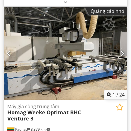
làm việc:
805 mm
, tổng chiều dài:
1.900 mm
,
Quảng cáo nhỏ
1
/
24
Máy gia công trung tâm
Homag Weeke
Optimat BHC
Venture 3
Kaunas
8.379 km