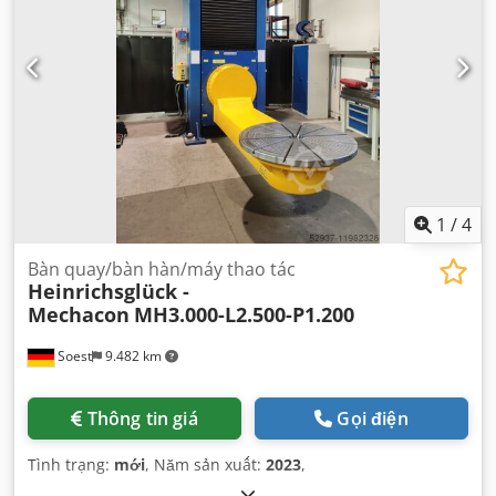
1
/
4
Bàn quay/bàn hàn/máy thao tác
Heinrichsglück -
Mechacon
MH3.000-L2.500-P1.200
Soest
9.482 km
Thông tin giá
Gọi điện
Tình trạng:
mới
, Năm sản xuất:
2023
,