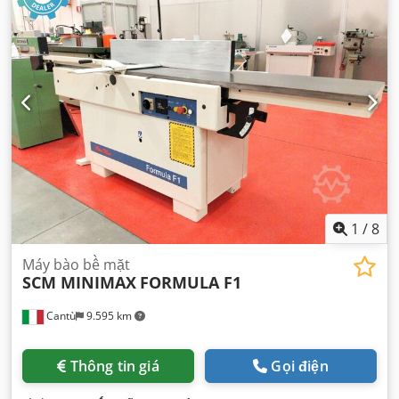
1
/
8
Máy bào bề mặt
SCM MINIMAX
FORMULA F1
Cantù
9.595 km
Thông tin giá
Gọi điện