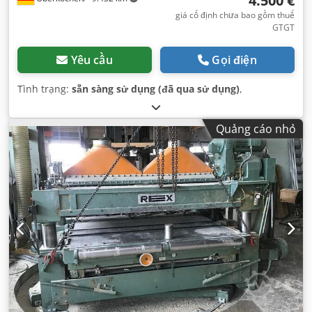
4.500 €
giá cố định chưa bao gồm thuế
GTGT
Yêu cầu
Gọi điện
Tình trạng:
sẵn sàng sử dụng (đã qua sử dụng)
,
Quảng cáo nhỏ