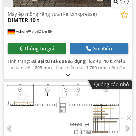
1
/
7
Máy ép mộng răng cưa (Keilzinkpresse)
DIMTER
10 t
Achern
9.582 km
Thông tin giá
Gọi điện
Tình trạng:
đã đại tu (đã qua sử dụng)
, lực ép:
10 t
, chiều
cao làm việc:
805 mm
, tổng chiều dài:
1.700 mm
, năm đại
tu cuối cùng:
2026
,
Quảng cáo nhỏ