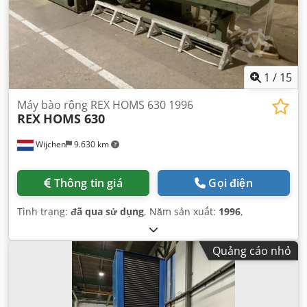
1
/
15
Máy bào rộng REX HOMS 630 1996
REX
HOMS 630
Wijchen
9.630 km
Thông tin giá
Gọi điện
Tình trạng:
đã qua sử dụng
, Năm sản xuất:
1996
,
Quảng cáo nhỏ