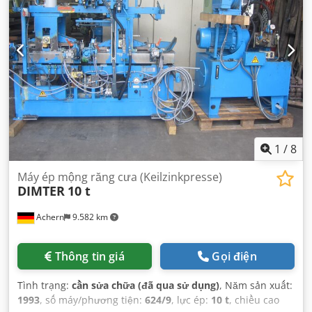
1
/
8
Máy ép mộng răng cưa (Keilzinkpresse)
DIMTER
10 t
Achern
9.582 km
Thông tin giá
Gọi điện
Tình trạng:
cần sửa chữa (đã qua sử dụng)
, Năm sản xuất:
1993
, số máy/phương tiện:
624/9
, lực ép:
10 t
, chiều cao