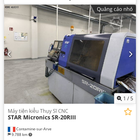
Quảng cáo nhỏ
1
/
5
Máy tiện kiểu Thụy Sĩ CNC
STAR Micronics
SR-20RIII
Contamine-sur-Arve
9.788 km