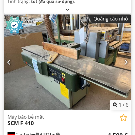
Tình trạng:
tốt (đã qua sử dụng)
,
Quảng cáo nhỏ
1
/
6
Máy bào bề mặt
SCM
F 410
Oberkochen
9.432 km