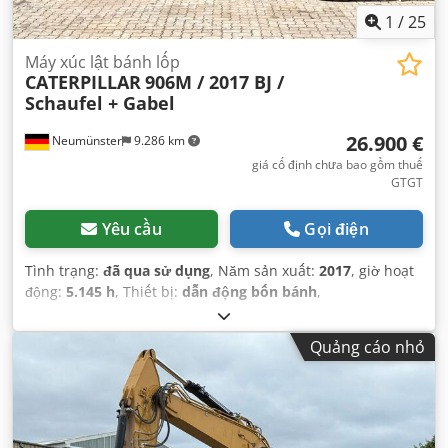
1
/
25
Máy xúc lật bánh lốp
CATERPILLAR
906M / 2017 BJ /
Schaufel + Gabel
26.900 €
Neumünster
9.286 km
giá cố định chưa bao gồm thuế
GTGT
Yêu cầu
Gọi điện
Tình trạng:
đã qua sử dụng
, Năm sản xuất:
2017
, giờ hoạt
động:
5.145 h
, Thiết bị:
dẫn động bốn bánh
,
Quảng cáo nhỏ