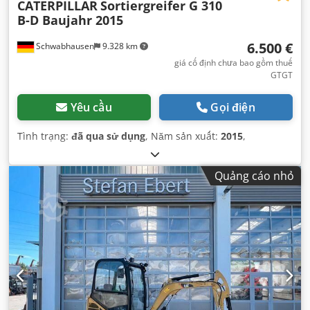
CATERPILLAR
Sortiergreifer G 310
B-D Baujahr 2015
6.500 €
Schwabhausen
9.328 km
giá cố định chưa bao gồm thuế
GTGT
Yêu cầu
Gọi điện
Tình trạng:
đã qua sử dụng
, Năm sản xuất:
2015
,
Quảng cáo nhỏ