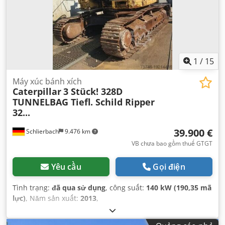
1
/
15
Máy xúc bánh xích
Caterpillar
3 Stück! 328D
TUNNELBAG Tiefl. Schild Ripper
32...
39.900 €
Schlierbach
9.476 km
VB chưa bao gồm thuế GTGT
Yêu cầu
Gọi điện
Tình trạng:
đã qua sử dụng
, công suất:
140 kW (190,35 mã
lực)
, Năm sản xuất:
2013
,