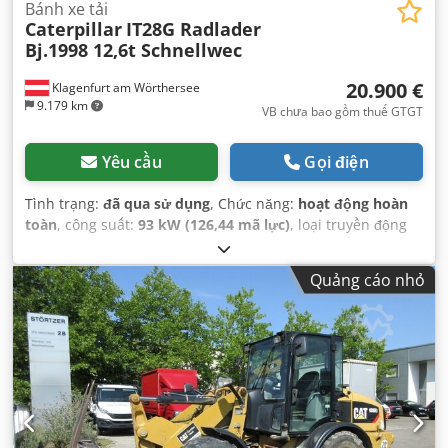
Bánh xe tải
Caterpillar
IT28G Radlader
Bj.1998 12,6t Schnellwec
20.900 €
Klagenfurt am Wörthersee
9.179 km
VB chưa bao gồm thuế GTGT
Yêu cầu
Gọi điện
Tình trạng:
đã qua sử dụng
, Chức năng:
hoạt động hoàn
toàn
, công suất:
93 kW (126,44 mã lực)
, loại truyền động
bánh răng:
tự động
, loại nhiên liệu:
diesel
, trọng lượng
không tải:
12.600 kg
, trọng lượng vận hành:
12.600 kg
, cấu
Quảng cáo nhỏ
hình trục:
4x4
, đăng ký lần đầu:
10/1998
, Năm sản xuất:
1998
, giờ hoạt động:
17.762 h
, nhiên liệu:
diesel
, Thiết bị:
càng nâng pallet, dẫn động bốn bánh
,