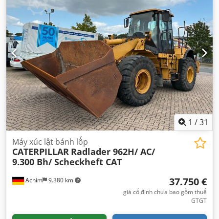
1
/
31
Máy xúc lật bánh lốp
CATERPILLAR
Radlader 962H/ AC/
9.300 Bh/ Scheckheft CAT
37.750 €
Achim
9.380 km
giá cố định chưa bao gồm thuế
GTGT