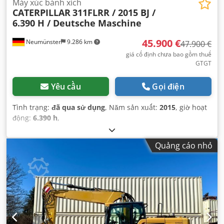
Máy xúc bánh xích
CATERPILLAR
311FLRR / 2015 BJ /
6.390 H / Deutsche Maschine
45.900 €
Neumünster
9.286 km
47.900 €
giá cố định chưa bao gồm thuế
GTGT
Yêu cầu
Gọi điện
Tình trạng:
đã qua sử dụng
, Năm sản xuất:
2015
, giờ hoạt
động:
6.390 h
,
Quảng cáo nhỏ