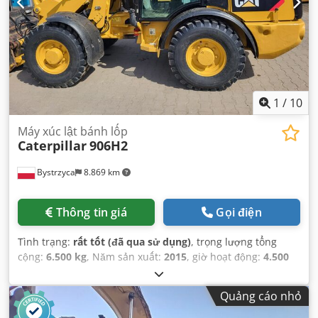
1
/
10
Máy xúc lật bánh lốp
Caterpillar
906H2
Bystrzyca
8.869 km
Thông tin giá
Gọi điện
Tình trạng:
rất tốt (đã qua sử dụng)
, trọng lượng tổng
cộng:
6.500 kg
, Năm sản xuất:
2015
, giờ hoạt động:
4.500
h
, Thiết bị:
càng nâng pallet
,
Quảng cáo nhỏ