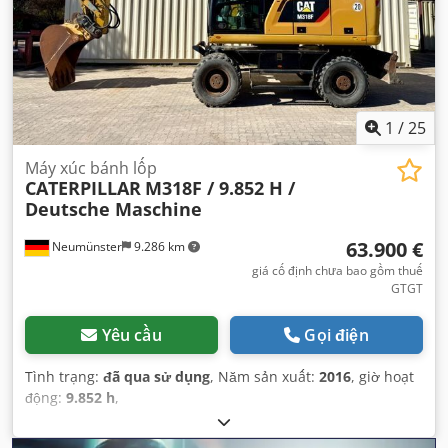
1
/
25
Máy xúc bánh lốp
CATERPILLAR
M318F / 9.852 H /
Deutsche Maschine
63.900 €
Neumünster
9.286 km
giá cố định chưa bao gồm thuế
GTGT
Yêu cầu
Gọi điện
Tình trạng:
đã qua sử dụng
, Năm sản xuất:
2016
, giờ hoạt
động:
9.852 h
,