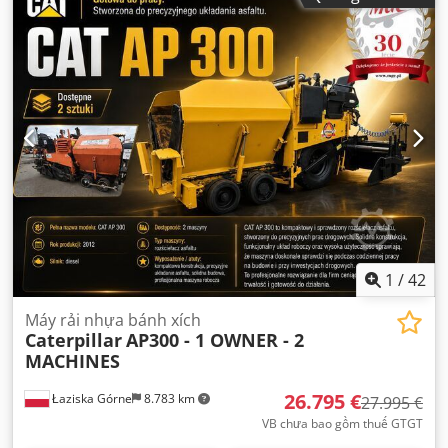
lái:
khác
,
1
/
42
Máy rải nhựa bánh xích
Caterpillar
AP300 - 1 OWNER - 2
MACHINES
26.795 €
Łaziska Górne
8.783 km
27.995 €
VB chưa bao gồm thuế GTGT