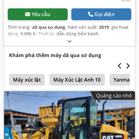
Yêu cầu
Gọi điện
Tình trạng:
đã qua sử dụng
, Năm sản xuất:
2019
, giờ hoạt
động:
9.096 h
, Thiết bị:
dẫn động bốn bánh
,
Khám phá thêm máy đã qua sử dụng
p
Máy xúc lật
Máy Xúc Lật Anh 10
Yanmar Má
Quảng cáo nhỏ