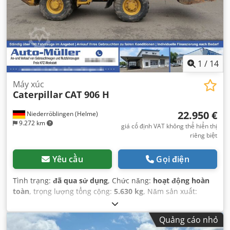
1
/
14
Máy xúc
Caterpillar
CAT 906 H
22.950 €
Niederröblingen (Helme)
9.272 km
giá cố định VAT không thể hiển thị
riêng biệt
Yêu cầu
Gọi điện
Tình trạng:
đã qua sử dụng
, Chức năng:
hoạt động hoàn
toàn
, trọng lượng tổng cộng:
5.630 kg
, Năm sản xuất:
2013
, giờ hoạt động:
4.381 h
, Thiết bị:
càng nâng pallet,
dẫn động bốn bánh
,
Quảng cáo nhỏ