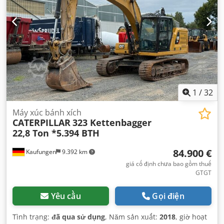
1
/
32
Máy xúc bánh xích
CATERPILLAR
323 Kettenbagger
22,8 Ton *5.394 BTH
84.900 €
Kaufungen
9.392 km
giá cố định chưa bao gồm thuế
GTGT
Yêu cầu
Gọi điện
Tình trạng:
đã qua sử dụng
, Năm sản xuất:
2018
, giờ hoạt