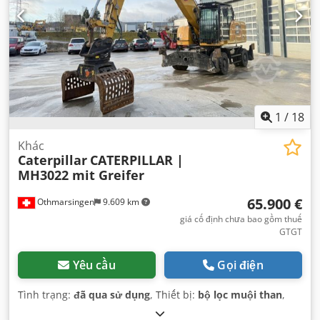
1
/
18
Khác
Caterpillar
CATERPILLAR |
MH3022 mit Greifer
65.900 €
Othmarsingen
9.609 km
giá cố định chưa bao gồm thuế
GTGT
Yêu cầu
Gọi điện
Tình trạng:
đã qua sử dụng
, Thiết bị:
bộ lọc muội than
,