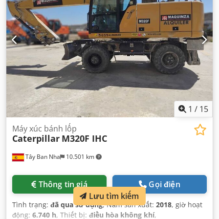
1
/
15
Máy xúc bánh lốp
Caterpillar
M320F IHC
Tây Ban Nha
10.501 km
Thông tin giá
Gọi điện
Lưu tìm kiếm
Tình trạng:
đã qua sử dụng
, Năm sản xuất:
2018
, giờ hoạt
động:
6.740 h
, Thiết bị:
điều hòa không khí
,