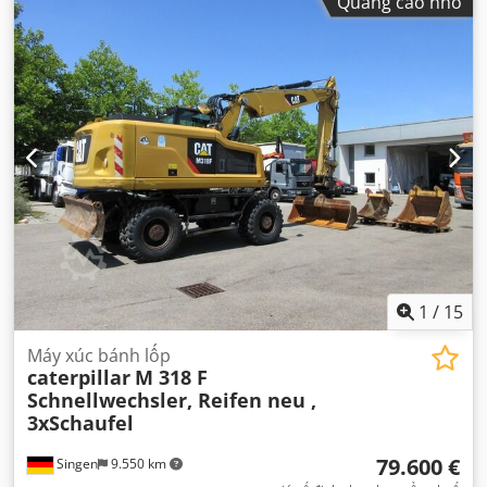
Quảng cáo nhỏ
1
/
15
Máy xúc bánh lốp
caterpillar
M 318 F
Schnellwechsler, Reifen neu ,
3xSchaufel
79.600 €
Singen
9.550 km