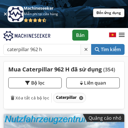
Machineseeker
Đến ứng dụng
Miễn phí tại cửa hàng
Bán
Tìm kiếm
Mua Caterpillar 962 H đã sử dụng
(354)
Bộ lọc
Liên quan
Caterpillar
Xóa tất cả bộ lọc
Quảng cáo nhỏ