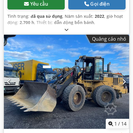
Yêu cầu
Gọi điện
Tình trạng:
đã qua sử dụng
, Năm sản xuất:
2022
, giờ hoạt
động:
2.700 h
, Thiết bị:
dẫn động bốn bánh
,
Quảng cáo nhỏ
1
/
14