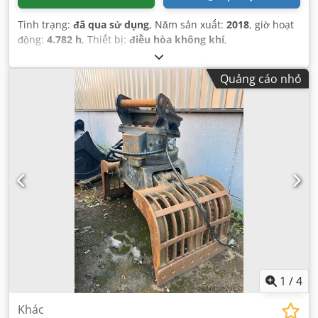
Tình trạng:
đã qua sử dụng
, Năm sản xuất:
2018
, giờ hoạt
động:
4.782 h
, Thiết bị:
điều hòa không khí
,
Quảng cáo nhỏ
1
/
4
Khác