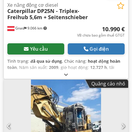
Xe nâng động cơ diesel
Caterpillar
DP25N - Triplex-
Freihub 5,6m + Seitenschieber
10.990 €
Gnas
9.066 km
VB chưa bao gồm thuế GTGT
Yêu cầu
Gọi điện
Tình trạng:
đã qua sử dụng
, Chức năng:
hoạt động hoàn
toàn
, Năm sản xuất:
2009
, giờ hoạt động:
12.727 h
, tải
trọng:
2.500 kg
, chiều cao nâng:
5.600 mm
, loại nhiên liệu:
diesel
, loại cột:
triplex
, chiều cao xây dựng:
2.370 mm
,
Quảng cáo nhỏ
công suất:
38 kW (51,67 mã lực)
, loại truyền động:
Diesel
,