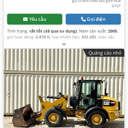
giá cố định chưa bao gồm thuế
GTGT
Yêu cầu
Gọi điện
Tình trạng:
rất tốt (đã qua sử dụng)
, Năm sản xuất:
2005
,
giờ hoạt động:
6.878 h
, loại nhiên liệu:
khí đốt
, màu sắc:
vàng
,
Quảng cáo nhỏ