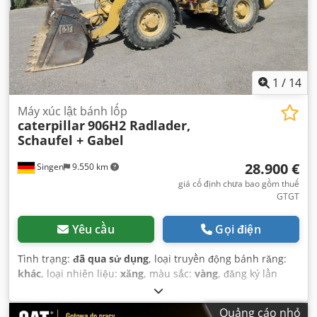
1
/
14
Máy xúc lật bánh lốp
caterpillar
906H2 Radlader,
Schaufel + Gabel
28.900 €
Singen
9.550 km
giá cố định chưa bao gồm thuế
GTGT
Yêu cầu
Gọi điện
Tình trạng:
đã qua sử dụng
, loại truyền động bánh răng:
khác
, loại nhiên liệu:
xăng
, màu sắc:
vàng
, đăng ký lần
đầu:
01/2013
, hạng mục khí thải:
không có
, hệ thống treo:
khác
, Năm sản xuất:
2013
, giờ hoạt động:
3.700 h
, cabin
Quảng cáo nhỏ