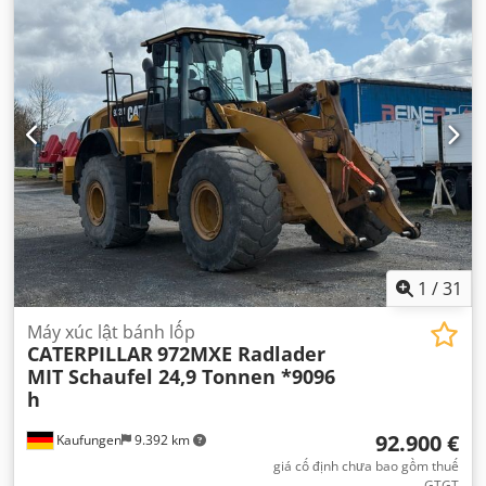
1
/
31
Máy xúc lật bánh lốp
CATERPILLAR
972MXE Radlader
MIT Schaufel 24,9 Tonnen *9096
h
92.900 €
Kaufungen
9.392 km
giá cố định chưa bao gồm thuế
GTGT