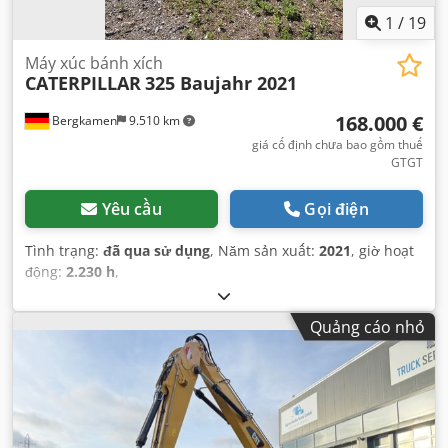
1
/
19
Máy xúc bánh xích
CATERPILLAR
325 Baujahr 2021
168.000 €
Bergkamen
9.510 km
giá cố định chưa bao gồm thuế
GTGT
Yêu cầu
Gọi điện
Tình trạng:
đã qua sử dụng
, Năm sản xuất:
2021
, giờ hoạt
động:
2.230 h
,
Quảng cáo nhỏ