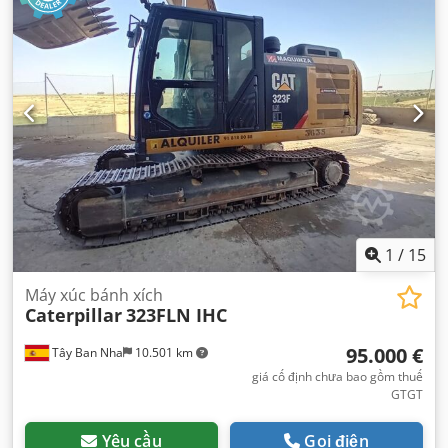
1
/
15
Máy xúc bánh xích
Caterpillar
323FLN IHC
95.000 €
Tây Ban Nha
10.501 km
giá cố định chưa bao gồm thuế
GTGT
Yêu cầu
Gọi điện