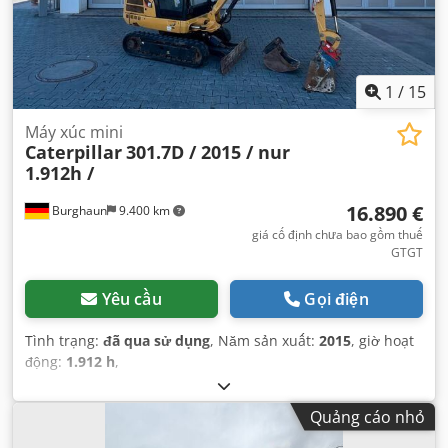
1
/
15
Máy xúc mini
Caterpillar
301.7D / 2015 / nur
1.912h /
16.890 €
Burghaun
9.400 km
giá cố định chưa bao gồm thuế
GTGT
Yêu cầu
Gọi điện
Tình trạng:
đã qua sử dụng
, Năm sản xuất:
2015
, giờ hoạt
động:
1.912 h
,
Quảng cáo nhỏ