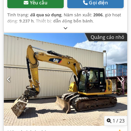
Yêu cầu
Gọi điện
Tình trạng:
đã qua sử dụng
, Năm sản xuất:
2006
, giờ hoạt
động:
9.237 h
, Thiết bị:
dẫn động bốn bánh
,
Quảng cáo nhỏ
1
/
23