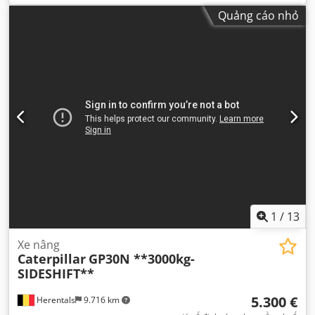
Quảng cáo nhỏ
1
/
13
Xe nâng
Caterpillar
GP30N **3000kg-
SIDESHIFT**
5.300 €
Herentals
9.716 km