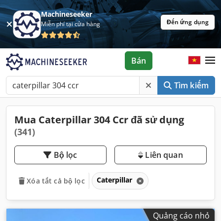
Machineseeker
Đến ứng dụng
Miễn phí tại cửa hàng
Bán
Tìm kiếm
Mua Caterpillar 304 Ccr đã sử dụng
(341)
Bộ lọc
Liên quan
Caterpillar
Xóa tất cả bộ lọc
Quảng cáo nhỏ