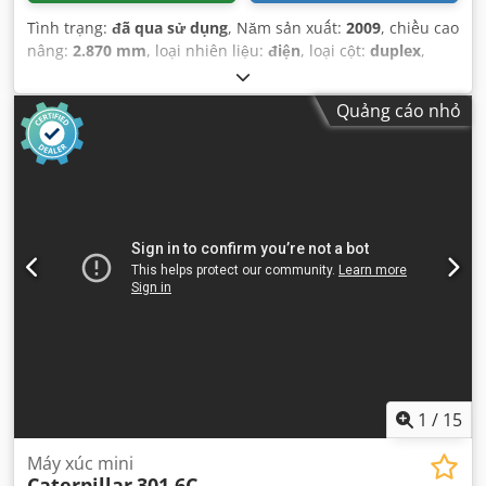
Tình trạng:
đã qua sử dụng
, Năm sản xuất:
2009
, chiều cao
nâng:
2.870 mm
, loại nhiên liệu:
điện
, loại cột:
duplex
,
chiều dài càng:
1.140 mm
, tổng chiều cao:
1.950 mm
, tổng
chiều dài:
1.960 mm
, tổng chiều rộng:
850 mm
, màu sắc:
Quảng cáo nhỏ
đen
,
1
/
15
Máy xúc mini
Caterpillar
301.6C