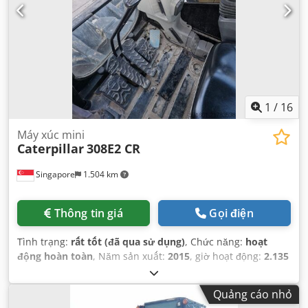
1
/
16
Máy xúc mini
Caterpillar
308E2 CR
Singapore
1.504 km
Thông tin giá
Gọi điện
Tình trạng:
rất tốt (đã qua sử dụng)
, Chức năng:
hoạt
động hoàn toàn
, Năm sản xuất:
2015
, giờ hoạt động:
2.135
h
, số máy/phương tiện:
CAT0308EPMY201796
,
Quảng cáo nhỏ