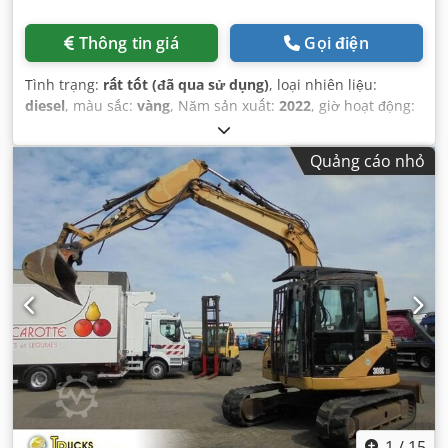
Thông tin giá
Gọi điện
Tình trạng:
rất tốt (đã qua sử dụng)
, loại nhiên liệu:
diesel
, màu sắc:
vàng
, Năm sản xuất:
2022
, giờ hoạt động:
295 h
,
Quảng cáo nhỏ
1
/
15