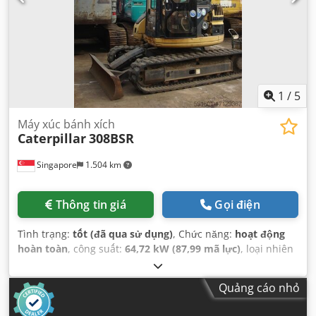
1
/
5
Máy xúc bánh xích
Caterpillar
308BSR
Singapore
1.504 km
Thông tin giá
Gọi điện
Tình trạng:
tốt (đã qua sử dụng)
, Chức năng:
hoạt động
hoàn toàn
, công suất:
64,72 kW (87,99 mã lực)
, loại nhiên
liệu:
diesel
, màu sắc:
vàng
, tình trạng truyền động:
90
phần trăm
, số chỗ ngồi:
1
, số máy/phương tiện:
3YS00993
,
Quảng cáo nhỏ
Thiết bị:
cabin, thuỷ lực
,