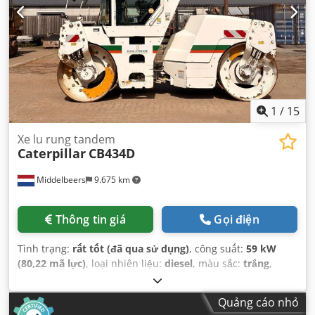
1
/
15
Xe lu rung tandem
Caterpillar
CB434D
Middelbeers
9.675 km
Thông tin giá
Gọi điện
Tình trạng:
rất tốt (đã qua sử dụng)
, công suất:
59 kW
(80,22 mã lực)
, loại nhiên liệu:
diesel
, màu sắc:
trắng
,
đăng ký lần đầu:
04/2005
, Năm sản xuất:
2005
, giờ hoạt
động:
3.310 h
,
Quảng cáo nhỏ