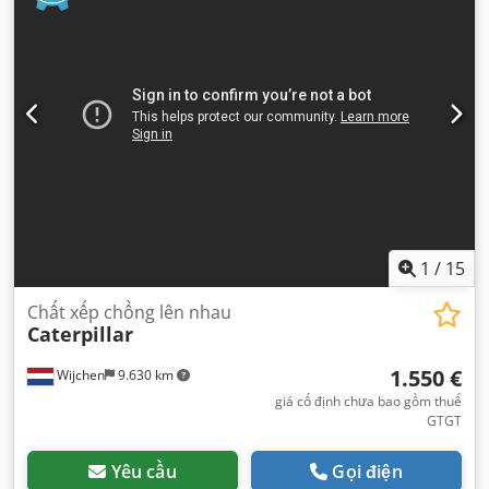
1
/
15
Chất xếp chồng lên nhau
Caterpillar
1.550 €
Wijchen
9.630 km
giá cố định chưa bao gồm thuế
GTGT
Yêu cầu
Gọi điện