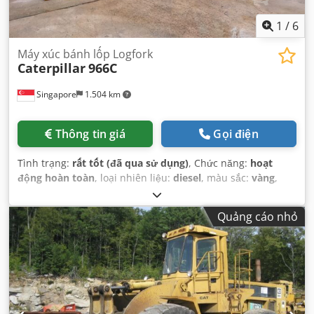
1
/
6
Máy xúc bánh lốp Logfork
Caterpillar
966C
Singapore
1.504 km
Thông tin giá
Gọi điện
Tình trạng:
rất tốt (đã qua sử dụng)
, Chức năng:
hoạt
động hoàn toàn
, loại nhiên liệu:
diesel
, màu sắc:
vàng
,
tình trạng lốp:
90 phần trăm
, tình trạng truyền động:
90
phần trăm
, số chỗ ngồi:
1
, số máy/phương tiện:
Quảng cáo nhỏ
KM&EW144
, Thiết bị:
cabin, thuỷ lực
,