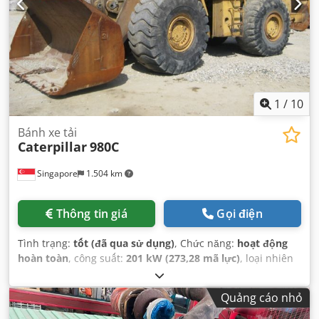
1
/
10
Bánh xe tải
Caterpillar
980C
Singapore
1.504 km
Thông tin giá
Gọi điện
Tình trạng:
tốt (đã qua sử dụng)
, Chức năng:
hoạt động
hoàn toàn
, công suất:
201 kW (273,28 mã lực)
, loại nhiên
liệu:
diesel
, màu sắc:
vàng
, trọng lượng tổng cộng:
26.300
kg
, số máy/phương tiện:
63X1784
, Thiết bị:
cabin, thuỷ lực
,
Quảng cáo nhỏ