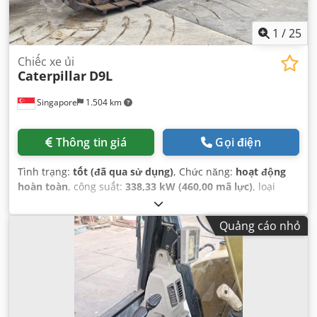
1
/
25
Chiếc xe ủi
Caterpillar
D9L
Singapore
1.504 km
Thông tin giá
Gọi điện
Tình trạng:
tốt (đã qua sử dụng)
, Chức năng:
hoạt động
hoàn toàn
, công suất:
338,33 kW (460,00 mã lực)
, loại
nhiên liệu:
diesel
, màu sắc:
vàng
, số chỗ ngồi:
1
, giờ hoạt
động:
7.148 h
, số máy/phương tiện:
14Y02161
, Thiết bị:
Quảng cáo nhỏ
cabin, thuỷ lực
,