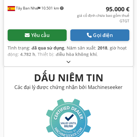
95.000 €
Tây Ban Nha
10.501 km
giá cố định chưa bao gồm thuế
GTGT
Yêu cầu
Gọi điện
Tình trạng:
đã qua sử dụng
, Năm sản xuất:
2018
, giờ hoạt
động:
4.782 h
, Thiết bị:
điều hòa không khí
,
DẤU NIÊM TIN
Các đại lý được chứng nhận bởi Machineseeker