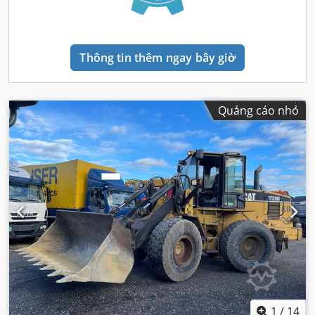
Thông tin thêm ngay bây giờ
Quảng cáo nhỏ
1
/
14