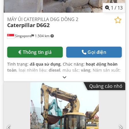
1
/
13
MÁY ỦI CATERPILLA D6G DÒNG 2
Caterpillar
D6G2
Singapore
1.504 km
Thông tin giá
Gọi điện
Tình trạng:
đã qua sử dụng
, Chức năng:
hoạt động hoàn
toàn
, loại nhiên liệu:
diesel
, màu sắc:
vàng
, Năm sản xuất:
2007
, số máy/phương tiện:
CAT00D6GPC6G01049
,
Quảng cáo nhỏ