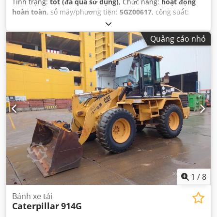
Tình trạng:
tốt (đã qua sử dụng)
, Chức năng:
hoạt động
hoàn toàn
, số máy/phương tiện:
5GZ00617
, công suất:
257,42 kW (349,99 mã lực)
, loại nhiên liệu:
diesel
, số xi
lanh:
6
, trọng lượng tổng cộng:
1.905 kg
,
Quảng cáo nhỏ
1
/
8
Bánh xe tải
Caterpillar
914G