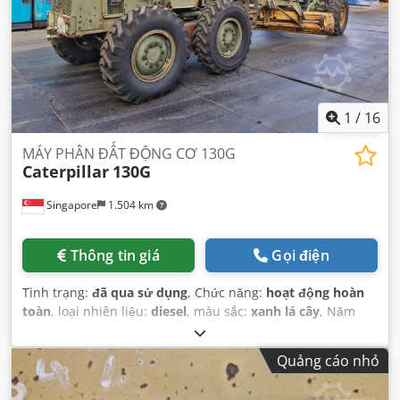
1
/
16
MÁY PHÂN ĐẤT ĐỘNG CƠ 130G
Caterpillar
130G
Singapore
1.504 km
Thông tin giá
Gọi điện
Tình trạng:
đã qua sử dụng
, Chức năng:
hoạt động hoàn
toàn
, loại nhiên liệu:
diesel
, màu sắc:
xanh lá cây
, Năm
sản xuất:
1985
, số máy/phương tiện:
7GB01296
,
Quảng cáo nhỏ