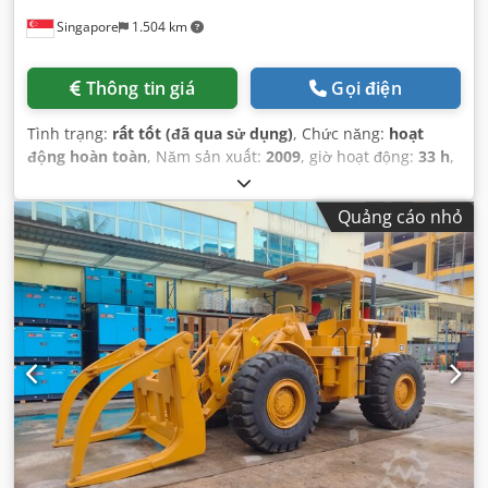
Singapore
1.504 km
Thông tin giá
Gọi điện
Tình trạng:
rất tốt (đã qua sử dụng)
, Chức năng:
hoạt
động hoàn toàn
, Năm sản xuất:
2009
, giờ hoạt động:
33 h
,
số máy/phương tiện:
CAT00D7GLC7G01263
,
Quảng cáo nhỏ