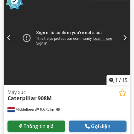
1
/
15
Máy xúc
Caterpillar
908M
Middelbeers
9.675 km
Thông tin giá
Gọi điện