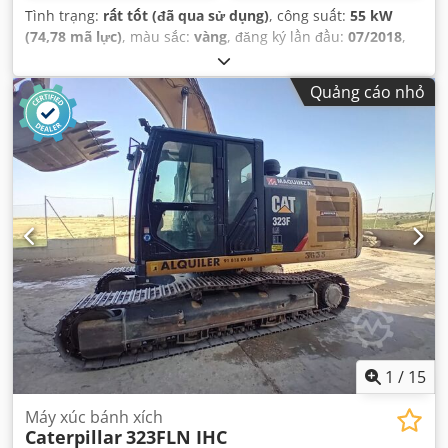
Tình trạng:
rất tốt (đã qua sử dụng)
, công suất:
55 kW
(74,78 mã lực)
, màu sắc:
vàng
, đăng ký lần đầu:
07/2018
,
Năm sản xuất:
2018
, giờ hoạt động:
5.014 h
, Thiết bị:
cabin,
máy tính trên xe
,
Quảng cáo nhỏ
1
/
15
Máy xúc bánh xích
Caterpillar
323FLN IHC