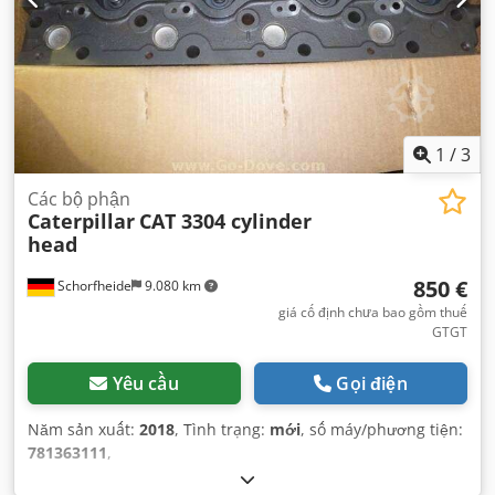
1
/
3
Các bộ phận
Caterpillar
CAT 3304 cylinder
head
850 €
Schorfheide
9.080 km
giá cố định chưa bao gồm thuế
GTGT
Yêu cầu
Gọi điện
Năm sản xuất:
2018
, Tình trạng:
mới
, số máy/phương tiện:
781363111
,