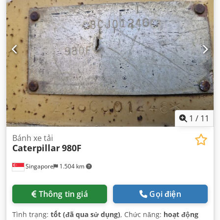
1
/
11
Bánh xe tải
Caterpillar
980F
Singapore
1.504 km
Thông tin giá
Gọi điện
Tình trạng:
tốt (đã qua sử dụng)
, Chức năng:
hoạt động