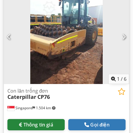
1
/
6
Con lăn trống đơn
Caterpillar
CP76
Singapore
1.504 km
Thông tin giá
Gọi điện