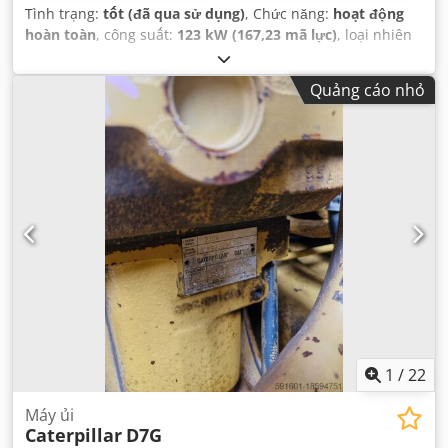
Tình trạng:
tốt (đã qua sử dụng)
, Chức năng:
hoạt động
hoàn toàn
, công suất:
123 kW (167,23 mã lực)
, loại nhiên
liệu:
diesel
, màu sắc:
vàng
, trọng lượng tổng cộng:
17.000
kg
, số máy/phương tiện:
JCP00107
, Thiết bị:
cabin
,
Quảng cáo nhỏ
1
/
22
Máy ủi
Caterpillar
D7G