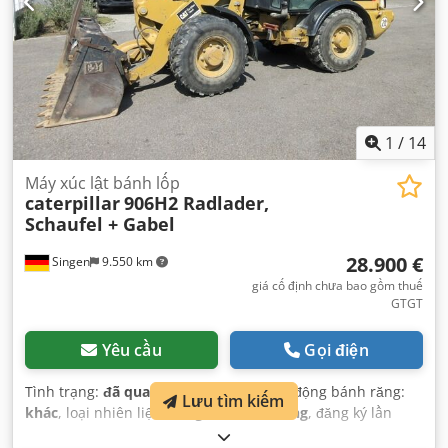
1
/
14
Máy xúc lật bánh lốp
caterpillar
906H2 Radlader,
Schaufel + Gabel
28.900 €
Singen
9.550 km
giá cố định chưa bao gồm thuế
GTGT
Yêu cầu
Gọi điện
Tình trạng:
đã qua sử dụng
, loại truyền động bánh răng:
Lưu tìm kiếm
khác
, loại nhiên liệu:
xăng
, màu sắc:
vàng
, đăng ký lần
đầu:
01/2013
, hạng mục khí thải:
không có
, hệ thống treo: