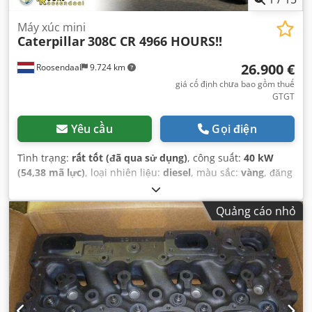
Máy xúc mini
Caterpillar
308C CR 4966 HOURS!!
26.900 €
Roosendaal
9.724 km
giá cố định chưa bao gồm thuế
GTGT
Yêu cầu
Gọi điện
Tình trạng:
rất tốt (đã qua sử dụng)
, công suất:
40 kW
(54,38 mã lực)
, loại nhiên liệu:
diesel
, màu sắc:
vàng
, đăng
ký lần đầu:
05/2008
, Năm sản xuất:
2008
, giờ hoạt động:
4.966 h
,
Quảng cáo nhỏ