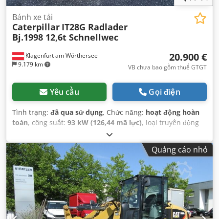
Bánh xe tải
Caterpillar
IT28G Radlader
Bj.1998 12,6t Schnellwec
20.900 €
Klagenfurt am Wörthersee
9.179 km
VB chưa bao gồm thuế GTGT
Yêu cầu
Gọi điện
Tình trạng:
đã qua sử dụng
, Chức năng:
hoạt động hoàn
toàn
, công suất:
93 kW (126,44 mã lực)
, loại truyền động
bánh răng:
tự động
, loại nhiên liệu:
diesel
, trọng lượng
không tải:
12.600 kg
, trọng lượng vận hành:
12.600 kg
, cấu
Quảng cáo nhỏ
hình trục:
4x4
, đăng ký lần đầu:
10/1998
, Năm sản xuất:
1998
, giờ hoạt động:
17.762 h
, nhiên liệu:
diesel
, Thiết bị:
càng nâng pallet, dẫn động bốn bánh
,