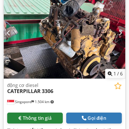
1
/
6
động cơ diesel
CATERPILLAR
3306
Singapore
1.504 km
Thông tin giá
Gọi điện