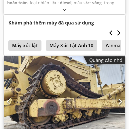
hoàn toàn
, loại nhiên liệu:
diesel
, màu sắc:
vàng
, trọng
lượng vận hành:
22.000 kg
, số chỗ ngồi:
1
, Năm sản xuất:
1994
, số máy/phương tiện:
8CJ01246
, Thiết bị:
cabin
,
Khám phá thêm máy đã qua sử dụng
i
Máy xúc lật
Máy Xúc Lật Anh 10
Yanmar Má
Quảng cáo nhỏ