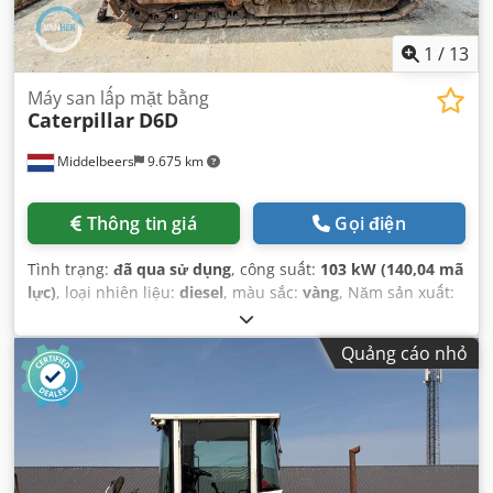
1
/
13
Máy san lấp mặt bằng
Caterpillar
D6D
Middelbeers
9.675 km
Thông tin giá
Gọi điện
Tình trạng:
đã qua sử dụng
, công suất:
103 kW (140,04 mã
lực)
, loại nhiên liệu:
diesel
, màu sắc:
vàng
, Năm sản xuất:
1979
,
Quảng cáo nhỏ