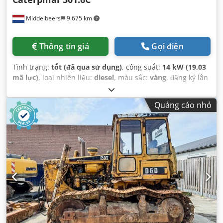
Middelbeers
9.675 km
Thông tin giá
Gọi điện
Tình trạng:
tốt (đã qua sử dụng)
, công suất:
14 kW (19,03
mã lực)
, loại nhiên liệu:
diesel
, màu sắc:
vàng
, đăng ký lần
đầu:
03/2006
, Năm sản xuất:
2006
, giờ hoạt động:
5.484 h
,
Quảng cáo nhỏ