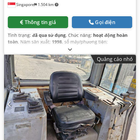
Singapore
1.504 km
Thông tin giá
Gọi điện
Tình trạng:
đã qua sử dụng
, Chức năng:
hoạt động hoàn
toàn
, Năm sản xuất:
1998
, số máy/phương tiện:
9WM00651
,
Quảng cáo nhỏ