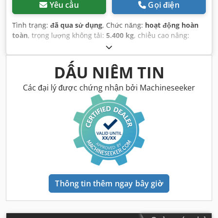
Yêu cầu
Gọi điện
Tình trạng:
đã qua sử dụng
, Chức năng:
hoạt động hoàn
toàn
, trọng lượng không tải:
5.400 kg
, chiều cao nâng:
2.490 mm
, Năm sản xuất:
2014
, giờ hoạt động:
2.081 h
,
tổng chiều dài:
5.550 mm
, chiều cao xây dựng:
2.500 mm
,
loại truyền động:
Diesel Motor
, chiều rộng xây dựng:
1.950
DẤU NIÊM TIN
mm
,
Các đại lý được chứng nhận bởi Machineseeker
Thông tin thêm ngay bây giờ