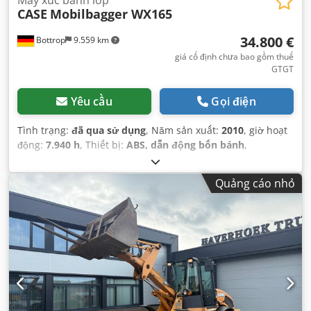
CASE
Mobilbagger WX165
34.800 €
Bottrop
9.559 km
giá cố định chưa bao gồm thuế
GTGT
Yêu cầu
Gọi điện
Tình trạng:
đã qua sử dụng
, Năm sản xuất:
2010
, giờ hoạt
động:
7.940 h
, Thiết bị:
ABS, dẫn động bốn bánh
,
Quảng cáo nhỏ