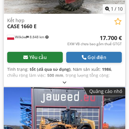
1
/
10
Kết hợp
CASE
1660 E
17.700 €
Wilków
8.848 km
EXW VB chưa bao gồm thuế GTGT
Yêu cầu
Gọi điện
Tình trạng:
tốt (đã qua sử dụng)
, Năm sản xuất:
1986
,
chiều rộng làm việc:
500 mm
, trọng lượng tổng cộng:
12.500 kg
, số máy/phương tiện:
017128
,
Quảng cáo nhỏ