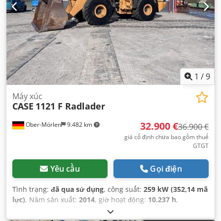
1
/
9
Máy xúc
CASE
1121 F Radlader
32.900 €
Ober-Mörlen
9.482 km
36.900 €
giá cố định chưa bao gồm thuế
GTGT
Yêu cầu
Gọi điện
Tình trạng:
đã qua sử dụng
, công suất:
259 kW (352,14 mã
lực)
, Năm sản xuất:
2014
, giờ hoạt động:
10.237 h
,