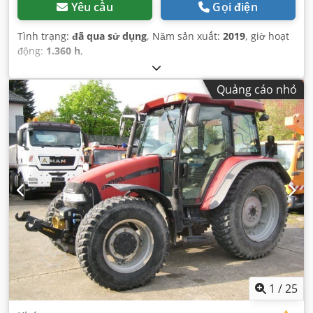
Yêu cầu
Gọi điện
Tình trạng:
đã qua sử dụng
, Năm sản xuất:
2019
, giờ hoạt
động:
1.360 h
,
Quảng cáo nhỏ
1
/
25