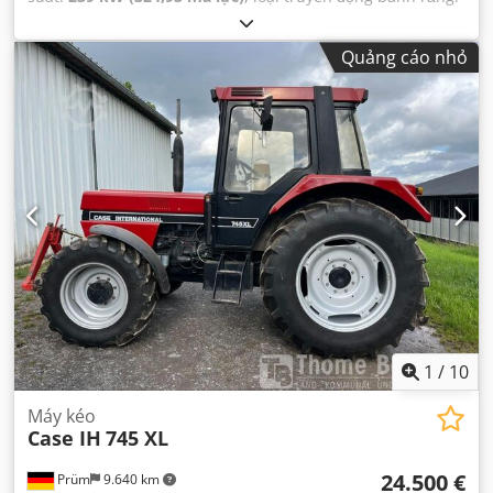
tự động
, loại nhiên liệu:
diesel
, màu sắc:
vàng
, đăng ký lần
đầu:
01/2013
, Năm sản xuất:
2013
, Thiết bị:
điều hòa
Quảng cáo nhỏ
không khí
,
1
/
10
Máy kéo
Case IH
745 XL
24.500 €
Prüm
9.640 km