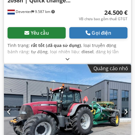
2058h | Quick change...
24.500 €
Deventer
9.587 km
VB chưa bao gồm thuế GTGT
Yêu cầu
Gọi điện
Tình trạng:
rất tốt (đã qua sử dụng)
, loại truyền động
bánh răng:
tự động
, loại nhiên liệu:
diesel
, đăng ký lần
đầu:
06/2016
, Năm sản xuất:
2016
, giờ hoạt động:
2.058 h
,
Thiết bị:
cabin
,
Quảng cáo nhỏ