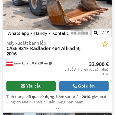
1
/
15
Máy xúc lật bánh lốp
CASE
921F Radlader 4x4 Allrad Bj
2016
32.900 €
Sankt Lorenz
9.228 km
giá cố định chưa bao gồm thuế
GTGT
Yêu cầu
Gọi điện
Tình trạng:
đã qua sử dụng
, Năm sản xuất:
2016
, giờ hoạt
động:
11.604 h
, Thiết bị:
dẫn động bốn bánh
,