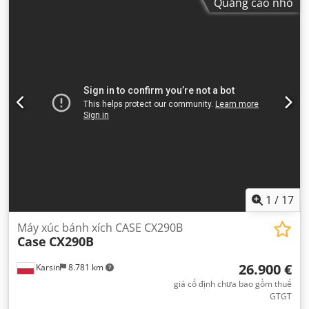
Quảng cáo nhỏ
1
/
17
Máy xúc bánh xích CASE CX290B
Case
CX290B
26.900 €
Karsin
8.781 km
giá cố định chưa bao gồm thuế
GTGT