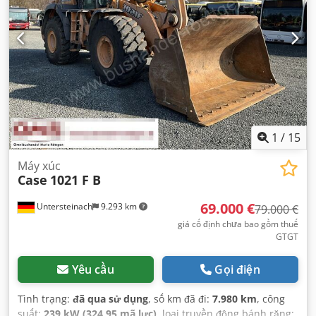
1
/
15
Máy xúc
Case
1021 F B
69.000 €
Untersteinach
9.293 km
79.000 €
giá cố định chưa bao gồm thuế
GTGT
Yêu cầu
Gọi điện
Tình trạng:
đã qua sử dụng
, số km đã đi:
7.980 km
, công
suất:
239 kW (324,95 mã lực)
, loại truyền động bánh răng: