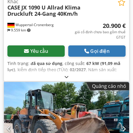
Khác
CASE
JX 1090 U Allrad Klima
Druckluft 24-Gang 40Km/h
20.900 €
Wuppertal-Cronenberg
9.559 km
giá cố định chưa bao gồm thuế
GTGT
Yêu cầu
Gọi điện
Tình trạng:
đã qua sử dụng
, công suất:
67 kW (91,09 mã
lực)
, kiểm định tiếp theo (TÜV):
02/2027
, Năm sản xuất:
2005
, giờ hoạt động:
9.560 h
, Thiết bị:
cabin, dẫn động bốn
bánh, điều hòa không khí
,
Quảng cáo nhỏ