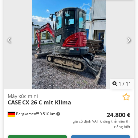
1
/
11
Máy xúc mini
CASE
CX 26 C mit Klima
24.800 €
Bergkamen
9.510 km
giá cố định VAT không thể hiển thị
riêng biệt