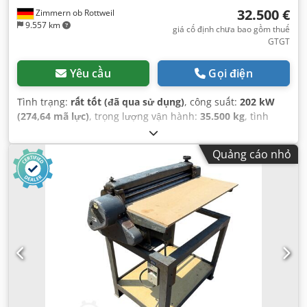
32.500 €
Zimmern ob Rottweil
9.557 km
giá cố định chưa bao gồm thuế
GTGT
Yêu cầu
Gọi điện
Tình trạng:
rất tốt (đã qua sử dụng)
, công suất:
202 kW
(274,64 mã lực)
, trọng lượng vận hành:
35.500 kg
, tình
trạng xích:
70 phần trăm
, Năm sản xuất:
2006
, giờ hoạt
động:
9.139 h
, Thiết bị:
điều hòa không khí
,
Quảng cáo nhỏ