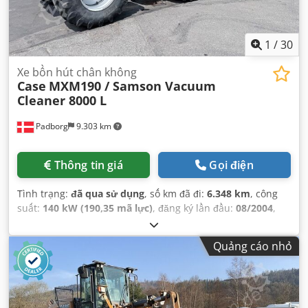
1
/
30
Xe bồn hút chân không
Case
MXM190 / Samson Vacuum
Cleaner 8000 L
Padborg
9.303 km
Thông tin giá
Gọi điện
Tình trạng:
đã qua sử dụng
, số km đã đi:
6.348 km
, công
suất:
140 kW (190,35 mã lực)
, đăng ký lần đầu:
08/2004
,
loại nhiên liệu:
diesel
, Năm sản xuất:
2004
,
Quảng cáo nhỏ