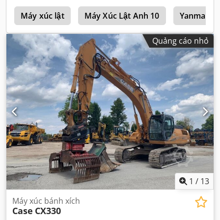
h
Máy xúc lật
Máy Xúc Lật Anh 10
Yanmar Má
Quảng cáo nhỏ
1
/
13
Máy xúc bánh xích
Case
CX330