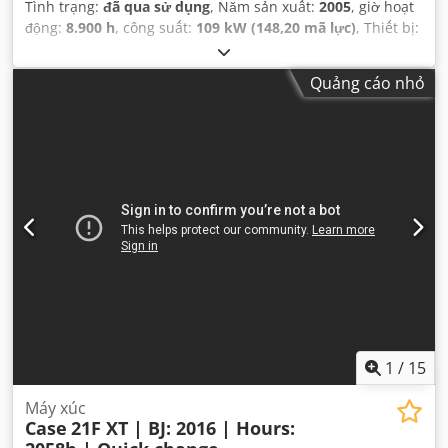
Tình trạng:
đã qua sử dụng
, Năm sản xuất:
2005
, giờ hoạt
động:
8.900 h
, công suất:
109 kW (148,20 mã lực)
, Thiết bị:
ABS, cabin, dẫn động bốn bánh, điều hòa không khí
,
Quảng cáo nhỏ
1
/
15
Máy xúc
Case
21F XT | BJ: 2016 | Hours: