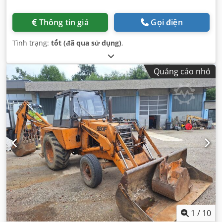
Thông tin giá
Gọi điện
Tình trạng:
tốt (đã qua sử dụng)
,
Quảng cáo nhỏ
1
/
10