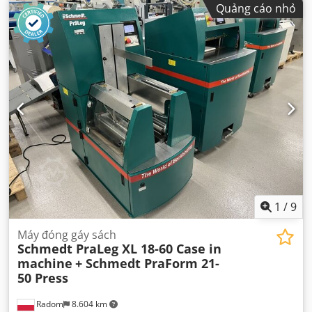
Quảng cáo nhỏ
1
/
9
Máy đóng gáy sách
Schmedt PraLeg XL 18-60 Case in
machine
+ Schmedt PraForm 21-
50 Press
Radom
8.604 km