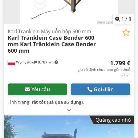
1
/
8
Karl Tränklein Máy uốn hộp 600 mm
Karl Tränklein Case Bender 600
mm
Karl Tränklein Case Bender
600 mm
1.799 €
Wymysłów
8.787 km
giá cố định chưa bao gồm thuế
GTGT
Yêu cầu
Gọi điện
Tình trạng:
rất tốt (đã qua sử dụng)
,
Quảng cáo nhỏ