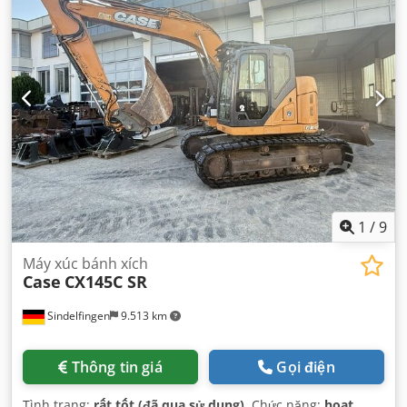
1
/
9
Máy xúc bánh xích
Case
CX145C SR
Sindelfingen
9.513 km
Thông tin giá
Gọi điện
Tình trạng:
rất tốt (đã qua sử dụng)
, Chức năng:
hoạt