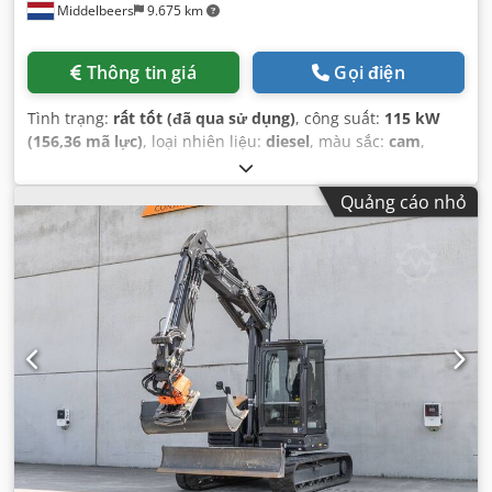
Middelbeers
9.675 km
Thông tin giá
Gọi điện
Tình trạng:
rất tốt (đã qua sử dụng)
, công suất:
115 kW
(156,36 mã lực)
, loại nhiên liệu:
diesel
, màu sắc:
cam
,
đăng ký lần đầu:
07/2013
, Năm sản xuất:
2012
, giờ hoạt
động:
15.109 h
,
Quảng cáo nhỏ