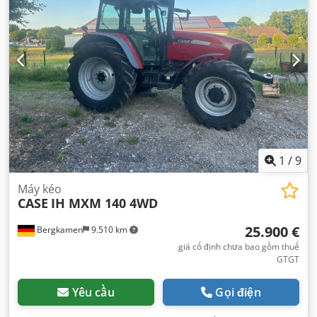
1
/
9
Máy kéo
CASE
IH MXM 140 4WD
25.900 €
Bergkamen
9.510 km
giá cố định chưa bao gồm thuế
GTGT
Yêu cầu
Gọi điện