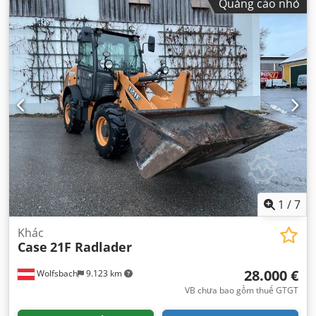
Quảng cáo nhỏ
1
/
7
Khác
Case
21F Radlader
28.000 €
Wolfsbach
9.123 km
VB chưa bao gồm thuế GTGT