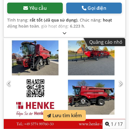
Yêu cầu
Gọi điện
Tình trạng:
rất tốt (đã qua sử dụng)
, Chức năng:
hoạt
động hoàn toàn
, giờ hoạt động:
6.223 h
,
Quảng cáo nhỏ
Lưu tìm kiếm
1
/
17