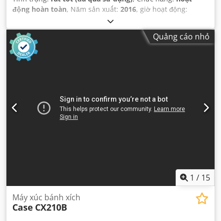
động hoàn toàn
, Năm sản xuất:
2016
, giờ hoạt động:
11.500 h
,
Quảng cáo nhỏ
1
/
15
Máy xúc bánh xích
Case
CX210B