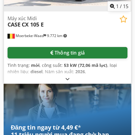
1
/
15
Máy xúc Midi
CASE
CX 105 E
Moerbeke-Waas
9.772 km
Thông tin giá
Tình trạng:
mới
, công suất:
53 kW (72,06 mã lực)
, loại
nhiên liệu:
diesel
, Năm sản xuất:
2026
,
Đăng tin ngay từ 4,49 €
*
11 triệu người mua
đang chờ bạn