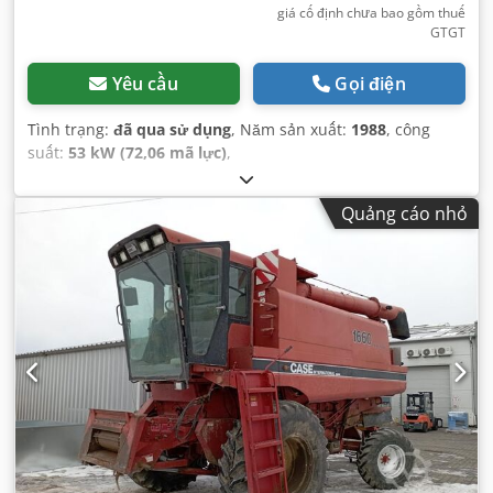
giá cố định chưa bao gồm thuế
GTGT
Yêu cầu
Gọi điện
Tình trạng:
đã qua sử dụng
, Năm sản xuất:
1988
, công
suất:
53 kW (72,06 mã lực)
,
Quảng cáo nhỏ