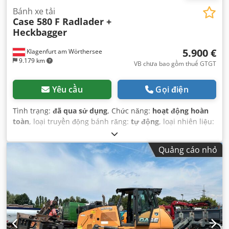
Bánh xe tải
Case 580 F Radlader +
Heckbagger
5.900 €
Klagenfurt am Wörthersee
9.179 km
VB chưa bao gồm thuế GTGT
Yêu cầu
Gọi điện
Tình trạng:
đã qua sử dụng
, Chức năng:
hoạt động hoàn
toàn
, loại truyền động bánh răng:
tự động
, loại nhiên liệu:
diesel
, trọng lượng vận hành:
7.500 kg
, cấu hình trục:
4x2
,
đăng ký lần đầu:
10/1977
, Năm sản xuất:
1977
, Thiết bị:
Quảng cáo nhỏ
thuỷ lực
,