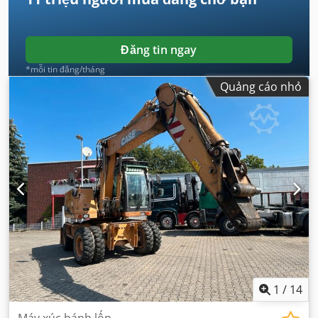
Đăng tin ngay
*mỗi tin đăng/tháng
Quảng cáo nhỏ
1
/
14
Máy xúc bánh lốp