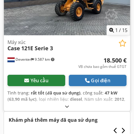
1
/
15
Máy xúc
Case
121E Serie 3
18.500 €
Deventer
9.587 km
VB chưa bao gồm thuế GTGT
Yêu cầu
Gọi điện
Tình trạng:
rất tốt (đã qua sử dụng)
, công suất:
47 kW
(63,90 mã lực)
, loại nhiên liệu:
diesel
, Năm sản xuất:
2012
,
giờ hoạt động:
1.060 h
,
Khám phá thêm máy đã qua sử dụng