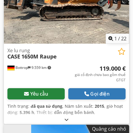
1
/
22
Xe lu rung
CASE
1650M Raupe
119.000 €
Bottrop
9.559 km
giá cố định chưa bao gồm thuế
GTGT
Yêu cầu
Gọi điện
Tình trạng:
đã qua sử dụng
, Năm sản xuất:
2015
, giờ hoạt
động:
5.396 h
, Thiết bị:
dẫn động bốn bánh
,
Quảng cáo nhỏ