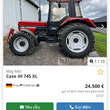
1
/
10
Máy kéo
Case IH
745 XL
24.500 €
Prüm
9.640 km
giá cố định chưa bao gồm thuế
GTGT
Yêu cầu
Gọi điện