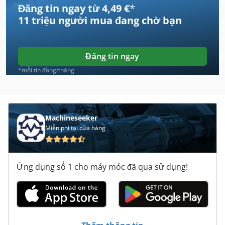
Đăng tin ngay từ 4,49 €
*
Case Ih Cs 94
11 triệu người mua
đang chờ bạn
Case Ih Cvx 195
Case Ih Maxxum 110
Đăng tin ngay
Case Ih Maxxum 140
*mỗi tin đăng/tháng
Case Ih Maxxum 5140
Case Ih Mx 110
Machineseeker
Miễn phí tại cửa hàng
Case Ih Mx 135
Case Ih Mx 150
Ứng dụng số 1 cho máy móc đã qua sử dụng!
Case Ih Mx 230
Case Ih Mx 285
Case Ih Mxm 130