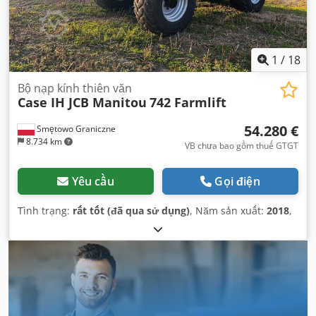
1
/
18
Bộ nạp kính thiên văn
Case IH JCB Manitou
742 Farmlift
54.280 €
Smętowo Graniczne
8.734 km
VB chưa bao gồm thuế GTGT
Yêu cầu
Gọi điện
Tình trạng:
rất tốt (đã qua sử dụng)
, Năm sản xuất:
2018
,