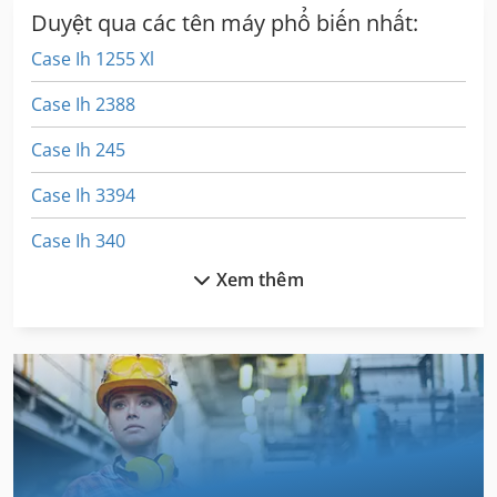
Duyệt qua các tên máy phổ biến nhất:
Case Ih 1255 Xl
Case Ih 2388
Case Ih 245
Case Ih 3394
Case Ih 340
Xem thêm
Case Ih 3594
Case Ih 745 Xl
Case Ih 745 Xla
Case Ih 9370
Case Ih Cs 86