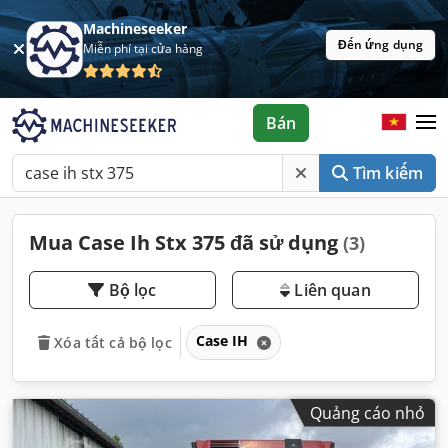
Machineseeker
Đến ứng dụng
Miễn phí tại cửa hàng
Bán
Tìm kiếm
Mua Case Ih Stx 375 đã sử dụng
(3)
Bộ lọc
Liên quan
Case IH
Xóa tất cả bộ lọc
Quảng cáo nhỏ