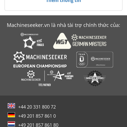
Thêm thông tin
Case Ih Stx 440
Case Ih Stx 450
Machineseeker.vn là nhà tài trợ chính thức của:
Case Ih Stx 530
Case Stx 450
+44 20 331 800 72
+49 201 857 861 0
+49 201 857 861 80