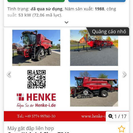
Tình trạng:
đã qua sử dụng
, Năm sản xuất:
1988
, công
suất:
53 kW (72,06 mã lực)
,
Quảng cáo nhỏ
1
/
17
Máy gặt đập liên hợp