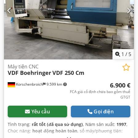
1
/
5
Máy tiện CNC
VDF Boehringer
VDF 250 Cm
6.900 €
Korschenbroich
9.599 km
FCA giá cố định chưa bao gồm thuế
GTGT
Yêu cầu
Gọi điện
Tình trạng:
rất tốt (đã qua sử dụng)
, Năm sản xuất:
1997
,
Chức năng:
hoạt động hoàn toàn
, số máy/phương tiện:
1114.3705-24
,