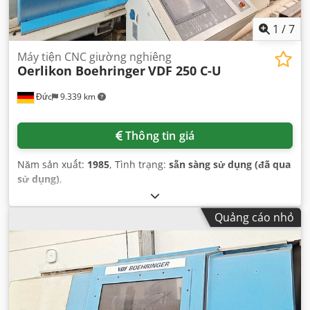
1
/
7
Máy tiện CNC giường nghiêng
Oerlikon Boehringer
VDF 250 C-U
Đức
9.339 km
Thông tin giá
Năm sản xuất:
1985
, Tình trạng:
sẵn sàng sử dụng (đã qua
sử dụng)
,
Quảng cáo nhỏ