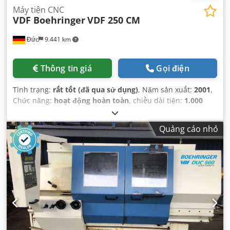
Máy tiện CNC
VDF Boehringer
VDF 250 CM
Đức
9.441 km
Thông tin giá
Gọi điện
Tình trạng:
rất tốt (đã qua sử dụng)
, Năm sản xuất:
2001
,
Chức năng:
hoạt động hoàn toàn
, chiều dài tiện:
1.000
mm
, đường kính tiện:
480 mm
,
Quảng cáo nhỏ