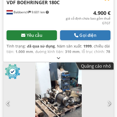
VDF BOEHRINGER
180C
4.900 €
Babberich
9.601 km
giá cố định chưa bao gồm thuế
GTGT
Yêu cầu
Gọi điện
Tình trạng:
đã qua sử dụng
, Năm sản xuất:
1999
, chiều dài
tiện:
1.000 mm
, đường kính tiện:
310 mm
, lỗ trục chính:
78
mm
, tốc độ quay (phút):
4.500 vòng/phút
, tổng chiều cao:
2.120 mm
, tổng chiều dài:
5.000 mm
, tổng chiều rộng:
Quảng cáo nhỏ
2.065 mm
, trọng lượng tổng cộng:
8.100 kg
,