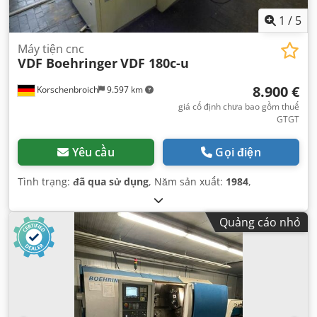
1
/
5
Máy tiện cnc
VDF Boehringer
VDF 180c-u
8.900 €
Korschenbroich
9.597 km
giá cố định chưa bao gồm thuế
GTGT
Yêu cầu
Gọi điện
Tình trạng:
đã qua sử dụng
, Năm sản xuất:
1984
,
Quảng cáo nhỏ