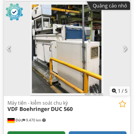
Quảng cáo nhỏ
1
/
5
Máy tiện - kiểm soát chu kỳ
VDF Boehringer
DUC 560
Đức
9.470 km