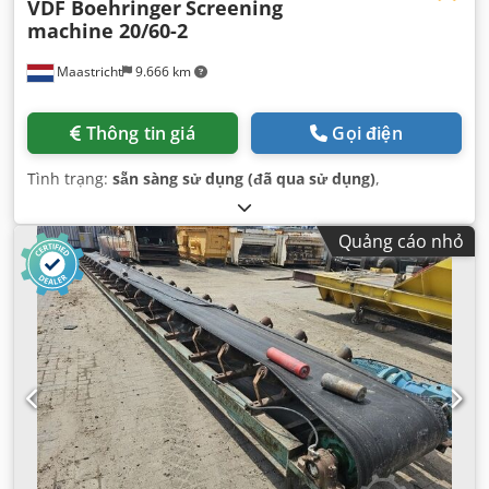
VDF Boehringer
Screening
machine 20/60-2
Maastricht
9.666 km
Thông tin giá
Gọi điện
Tình trạng:
sẵn sàng sử dụng (đã qua sử dụng)
,
Quảng cáo nhỏ