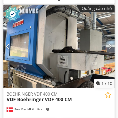
Quảng cáo nhỏ
1
/
10
BOEHRINGER VDF 400 CM
VDF Boehringer
VDF 400 CM
Đan Mạch
9.576 km