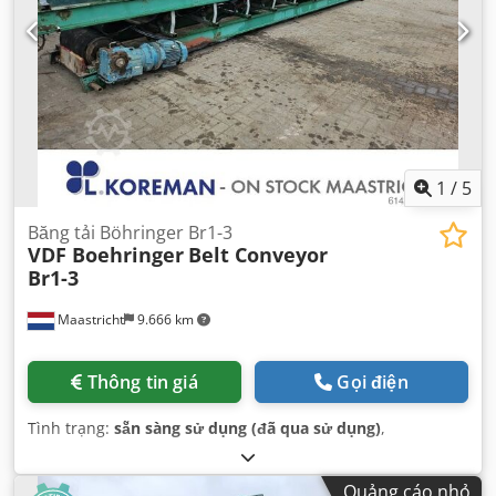
1
/
5
Băng tải Böhringer Br1-3
VDF Boehringer
Belt Conveyor
Br1-3
Maastricht
9.666 km
Thông tin giá
Gọi điện
Tình trạng:
sẵn sàng sử dụng (đã qua sử dụng)
,
Quảng cáo nhỏ