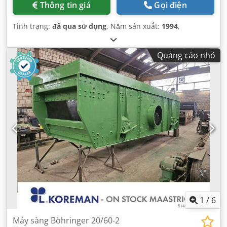
Thông tin giá
Gọi điện
Tình trạng:
đã qua sử dụng
, Năm sản xuất:
1994
,
Quảng cáo nhỏ
1
/
6
Máy sàng Böhringer 20/60-2