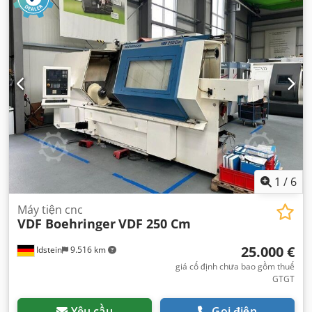
1
/
6
Máy tiện cnc
VDF Boehringer
VDF 250 Cm
25.000 €
Idstein
9.516 km
giá cố định chưa bao gồm thuế
GTGT
Yêu cầu
Gọi điện