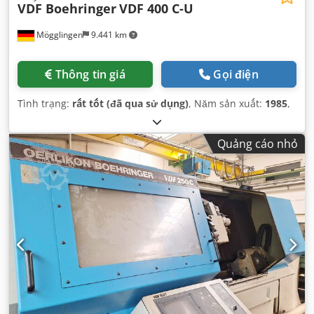
VDF Boehringer
VDF 400 C-U
Mögglingen
9.441 km
Thông tin giá
Gọi điện
Tình trạng:
rất tốt (đã qua sử dụng)
, Năm sản xuất:
1985
,
Quảng cáo nhỏ