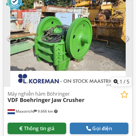
1
/
5
Máy nghiền hàm Böhringer
VDF Boehringer
Jaw Crusher
Maastricht
9.666 km
Thông tin giá
Gọi điện