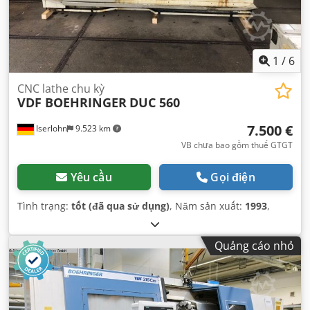
1
/
6
CNC lathe chu kỳ
VDF BOEHRINGER
DUC 560
7.500 €
Iserlohn
9.523 km
VB chưa bao gồm thuế GTGT
Yêu cầu
Gọi điện
Tình trạng:
tốt (đã qua sử dụng)
, Năm sản xuất:
1993
,
Quảng cáo nhỏ