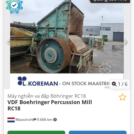
1
/
6
Máy nghiền va đập Böhringer RC18
VDF Boehringer
Percussion Mill
RC18
Maastricht
9.666 km