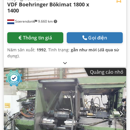
VDF Boehringer
Bökimat 1800 x
1400
Soerendonk
9.660 km
Thông tin giá
Gọi điện
Năm sản xuất:
1992
, Tình trạng:
gần như mới (đã qua sử
dụng)
,
Quảng cáo nhỏ