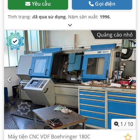
Yêu cầu
Gọi điện
Tình trạng:
đã qua sử dụng
, Năm sản xuất:
1996
,
Quảng cáo nhỏ
1
/
10
Máy tiện CNC VDF Boehringer 180C