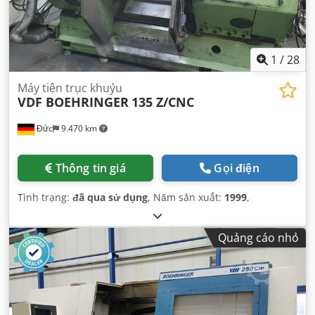
1
/
28
Máy tiện trục khuỷu
VDF BOEHRINGER
135 Z/CNC
Đức
9.470 km
Thông tin giá
Gọi điện
Tình trạng:
đã qua sử dụng
, Năm sản xuất:
1999
,
Quảng cáo nhỏ