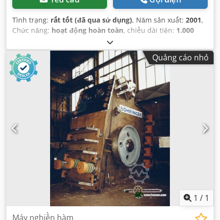
Tình trạng:
rất tốt (đã qua sử dụng)
, Năm sản xuất:
2001
,
Chức năng:
hoạt động hoàn toàn
, chiều dài tiện:
1.000
mm
, đường kính tiện:
480 mm
,
Quảng cáo nhỏ
1
/
1
Máy nghiền hàm