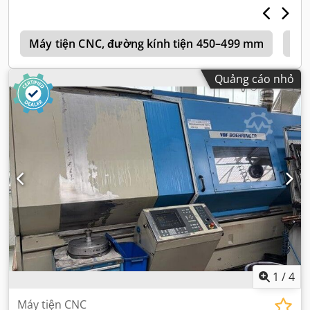
y
Máy tiện CNC, đường kính tiện 450–499 mm
Bo
Quảng cáo nhỏ
1
/
4
Máy tiện CNC