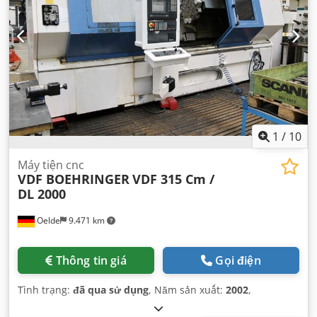
1
/
10
Máy tiện cnc
VDF BOEHRINGER
VDF 315 Cm /
DL 2000
Oelde
9.471 km
Thông tin giá
Gọi điện
Tình trạng:
đã qua sử dụng
, Năm sản xuất:
2002
,