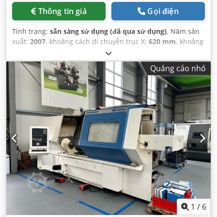
Thông tin giá
Gọi điện
Tình trạng:
sẵn sàng sử dụng (đã qua sử dụng)
, Năm sản
xuất:
2007
, khoảng cách di chuyển trục X:
620 mm
, khoảng
cách di chuyển trục Z:
2.000 mm
, Đường kính thanh (tối
đa):
110 mm
, nhà sản xuất bộ điều khiển:
SIEMENS
, mô
Quảng cáo nhỏ
hình bộ điều khiển:
840D
, số lượng trục:
3
,
1
/
6