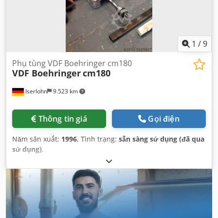
1
/
9
Phụ tùng VDF Boehringer cm180
VDF Boehringer
cm180
Iserlohn
9.523 km
Thông tin giá
Gọi điện
Năm sản xuất:
1996
, Tình trạng:
sẵn sàng sử dụng (đã qua
sử dụng)
,