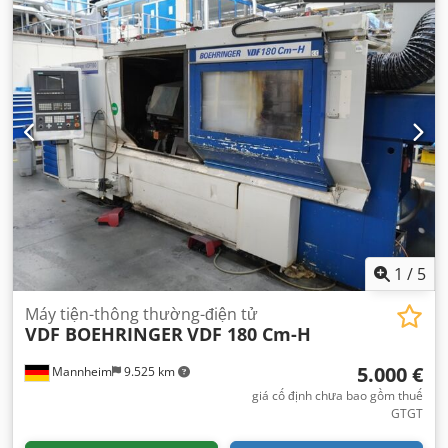
1
/
5
Máy tiện-thông thường-điện tử
VDF BOEHRINGER
VDF 180 Cm-H
5.000 €
Mannheim
9.525 km
giá cố định chưa bao gồm thuế
GTGT