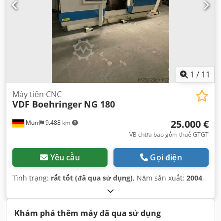
1
/
11
Máy tiện CNC
VDF Boehringer
NG 180
25.000 €
Murr
9.488 km
VB chưa bao gồm thuế GTGT
Yêu cầu
Gọi điện
Tình trạng:
rất tốt (đã qua sử dụng)
, Năm sản xuất:
2004
,
Khám phá thêm máy đã qua sử dụng