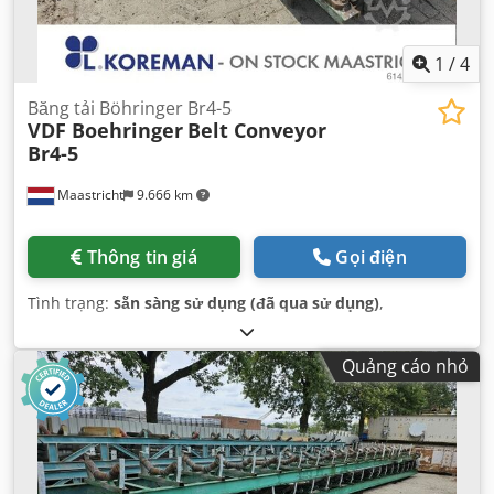
1
/
4
Băng tải Böhringer Br4-5
VDF Boehringer
Belt Conveyor
Br4-5
Maastricht
9.666 km
Thông tin giá
Gọi điện
Tình trạng:
sẵn sàng sử dụng (đã qua sử dụng)
,
Quảng cáo nhỏ