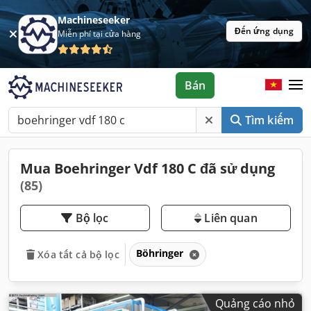
Machineseeker
Đến ứng dụng
Miễn phí tại cửa hàng
Bán
Tìm kiếm
Mua Boehringer Vdf 180 C đã sử dụng
(85)
Bộ lọc
Liên quan
Böhringer
Xóa tất cả bộ lọc
Quảng cáo nhỏ