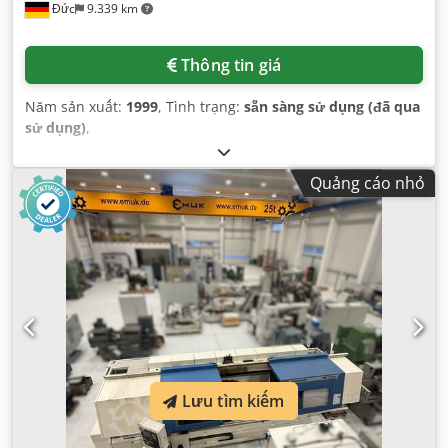
Đức
9.339 km
Thông tin giá
Năm sản xuất:
1999
, Tình trạng:
sẵn sàng sử dụng (đã qua
sử dụng)
,
Quảng cáo nhỏ
Lưu tìm kiếm