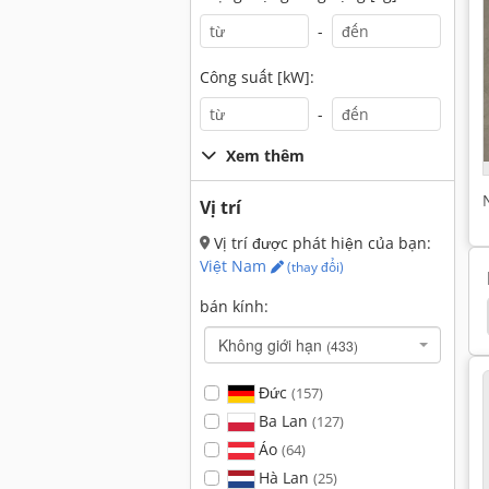
-
Công suất [kW]:
-
Xem thêm
Vị trí
Vị trí được phát hiện của bạn:
Việt Nam
(thay đổi)
bán kính:
ai Máy Xúc Bánh Lốp
Doosan Máy Xúc Bánh Lốp
Không giới hạn
(433)
Đức
(157)
Ba Lan
(127)
Áo
(64)
Hà Lan
(25)