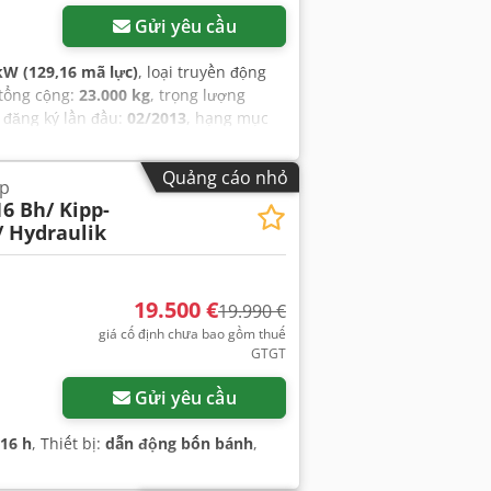
Gửi yêu cầu
kW (129,16 mã lực)
, loại truyền động
 tổng cộng:
23.000 kg
, trọng lượng
, đăng ký lần đầu:
02/2013
, hạng mục
oạt động:
11.920 h
, tổng chiều dài:
bộ sưởi đỗ xe, khớp nối rơ-moóc,
Quảng cáo nhỏ
ốp
16 Bh/ Kipp-
/ Hydraulik
19.500 €
19.990 €
giá cố định chưa bao gồm thuế
GTGT
Gửi yêu cầu
316 h
, Thiết bị:
dẫn động bốn bánh
,