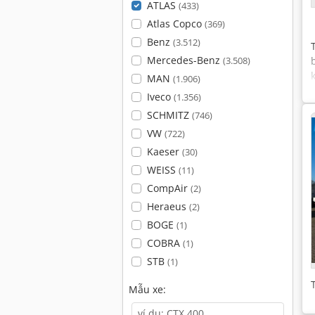
ATLAS
(433)
Atlas Copco
(369)
Benz
(3.512)
Mercedes-Benz
(3.508)
MAN
(1.906)
Iveco
(1.356)
SCHMITZ
(746)
VW
(722)
Kaeser
(30)
WEISS
(11)
CompAir
(2)
Heraeus
(2)
BOGE
(1)
COBRA
(1)
STB
(1)
Mẫu xe: