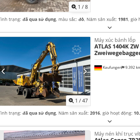
1
/
8
Tình trạng:
đã qua sử dụng
, màu sắc:
đỏ
, Năm sản xuất:
1981
, giờ
Máy xúc bánh lốp
ATLAS
1404K ZW 
Zweiwegebagger
Kaufungen
9.392 k
1
/
47
Tình trạng:
đã qua sử dụng
, Năm sản xuất:
2016
, giờ hoạt động:
10
Máy nén khí trục ví