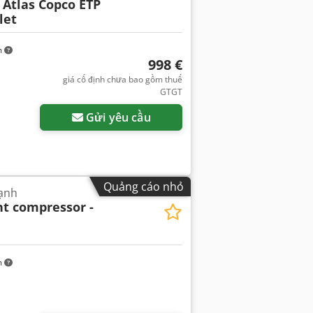
Atlas Copco ETP
let
m
998 €
giá cố định chưa bao gồm thuế
GTGT
Gửi yêu cầu
Quảng cáo nhỏ
lạnh
t compressor -
m