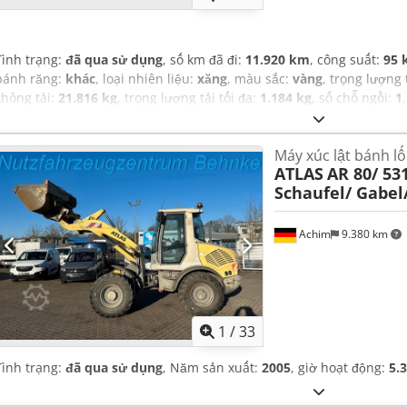
Tình trạng:
đã qua sử dụng
, số km đã đi:
11.920 km
, công suất:
95 
bánh răng:
khác
, loại nhiên liệu:
xăng
, màu sắc:
vàng
, trọng lượng
không tải:
21.816 kg
, trọng lượng tải tối đa:
1.184 kg
, số chỗ ngồi:
1
khí thải:
không có
, hệ thống treo:
khác
, Năm sản xuất:
2013
, giờ h
7.700 mm
, cabin lái:
khác
, chiều cao xây dựng:
4.000 mm
, Thiết bị:
Máy xúc lật bánh l
điều hòa không khí
,
ATLAS
AR 80/ 53
Schaufel/ Gabel
Achim
9.380 km
1
/
33
Tình trạng:
đã qua sử dụng
, Năm sản xuất:
2005
, giờ hoạt động:
5.