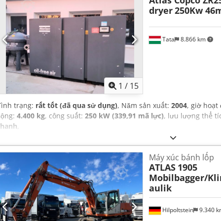
Atlas Copco ZR2
dryer
250Kw 46
Tata
8.866 km
1
/
15
Tình trạng:
rất tốt (đã qua sử dụng)
, Năm sản xuất:
2004
, giờ hoạt
cộng:
4.400 kg
, công suất:
250 kW (339,91 mã lực)
, lưu lượng thể t
thanh
,
Máy xúc bánh lốp
ATLAS
1905
Mobilbagger/K
aulik
Hilpoltstein
9.340 