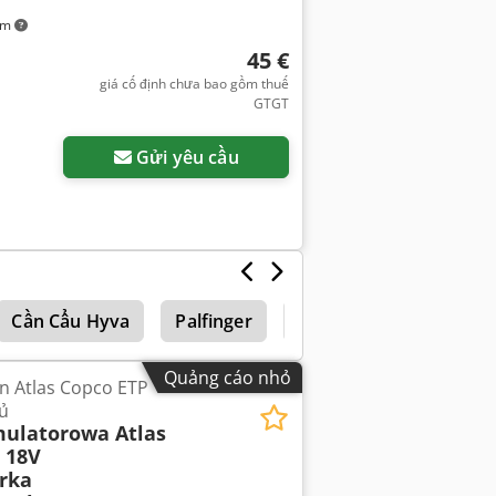
km
45 €
giá cố định chưa bao gồm thuế
GTGT
Gửi yêu cầu
Cần Cẩu Hyva
Palfinger
Máy xúc bánh lốp
Quảng cáo nhỏ
in Atlas Copco ETP
ủ
ulatorowa Atlas
 18V
rka