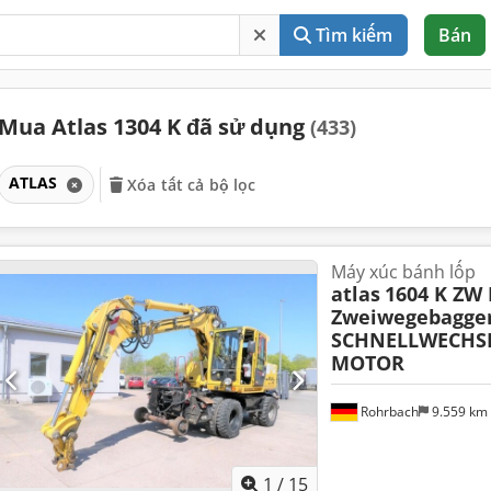
Tìm kiếm
Bán
Mua Atlas 1304 K đã sử dụng
(433)
ATLAS
Xóa tất cả bộ lọc
Máy xúc bánh lốp
atlas
1604 K ZW
Zweiwegebagge
SCHNELLWECHSL
MOTOR
Rohrbach
9.559 km
1
/
15