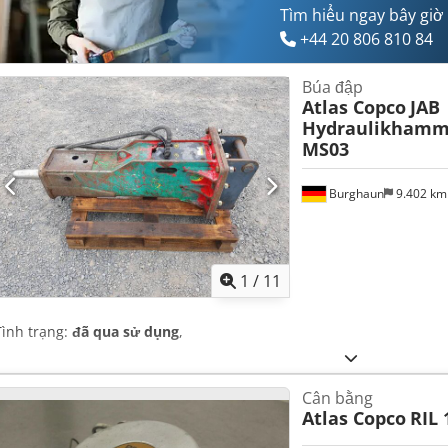
Tìm hiểu ngay bây giờ
+44 20 806 810 84
Búa đập
Atlas Copco
JAB
Hydraulikhamm
MS03
Burghaun
9.402 k
1
/
11
Tình trạng:
đã qua sử dụng
,
Cân bằng
Atlas Copco
RIL 