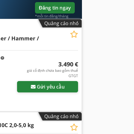
Đăng tin ngay
*mỗi tin đăng/tháng
Quảng cáo nhỏ
er / Hammer /
m
3.490 €
giá cố định chưa bao gồm thuế
GTGT
Gửi yêu cầu
Quảng cáo nhỏ
10C 2,0-5,0 kg