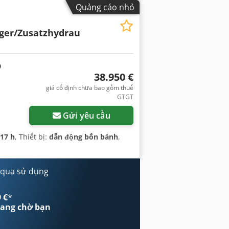
Quảng cáo nhỏ
eger/Zusatzhydrau
38.950 €
giá cố định chưa bao gồm thuế
GTGT
Gửi yêu cầu
017 h
, Thiết bị:
dẫn động bốn bánh
,
 qua sử dụng
 €
*
ang chờ bạn