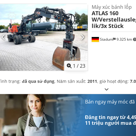
Máy xúc bánh lốp
ATLAS
160
W/Verstellausl
lik/3x Stück
Stadum
9.325 km
1
/
23
Tình trạng:
đã qua sử dụng
, Năm sản xuất:
2011
, giờ hoạt động:
7.
Bán ngay máy móc đã
Đăng tin ngay từ 4,49
11 triệu người mua
đ