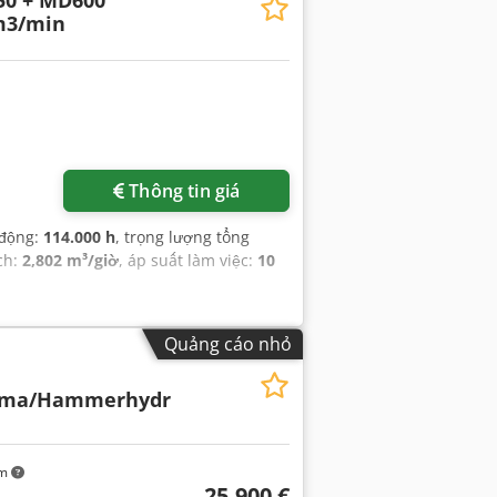
50 + MD600
m3/min
Thông tin giá
 động:
114.000 h
, trọng lượng tổng
ích:
2,802 m³/giờ
, áp suất làm việc:
10
Quảng cáo nhỏ
lima/Hammerhydr
km
25.900 €