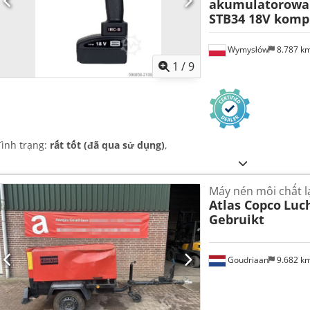
akumulatorowa 
STB34 18V komp
Wymysłów
8.787 k
1
/
9
Tình trạng:
rất tốt (đã qua sử dụng)
,
Máy nén môi chất 
Atlas Copco
Luch
Gebruikt
Goudriaan
9.682 k