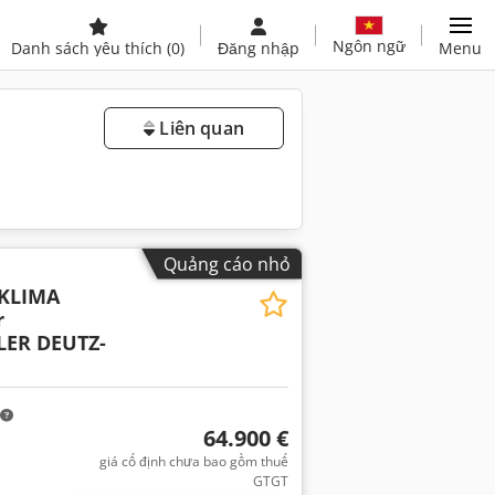
Ngôn ngữ
Danh sách yêu thích
(0)
Đăng nhập
Menu
Liên quan
Quảng cáo nhỏ
 KLIMA
r
ER DEUTZ-
64.900 €
giá cố định chưa bao gồm thuế
GTGT