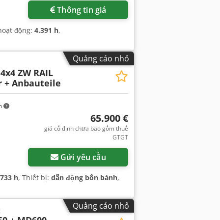
Thông tin giá
 hoạt động:
4.391 h
,
Quảng cáo nhỏ
4x4 ZW RAIL
 + Anbauteile
m
65.900 €
giá cố định chưa bao gồm thuế
GTGT
Gửi yêu cầu
.733 h
, Thiết bị:
dẫn động bốn bánh
,
Quảng cáo nhỏ
t