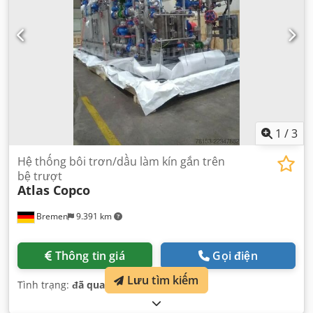
1
/
3
Hệ thống bôi trơn/dầu làm kín gắn trên
bệ trượt
Atlas Copco
Bremen
9.391 km
Thông tin giá
Gọi điện
Lưu tìm kiếm
Tình trạng:
đã qua sử dụng
,