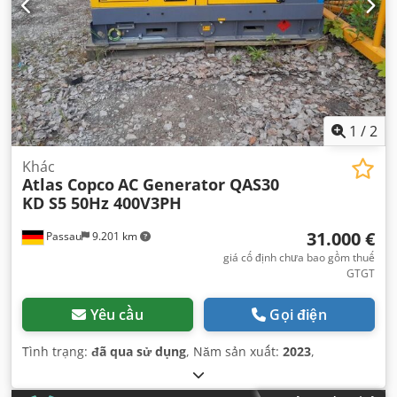
1
/
2
Khác
Atlas Copco
AC Generator QAS30
KD S5 50Hz 400V3PH
31.000 €
Passau
9.201 km
giá cố định chưa bao gồm thuế
GTGT
Yêu cầu
Gọi điện
Tình trạng:
đã qua sử dụng
, Năm sản xuất:
2023
,