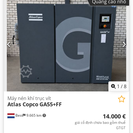
Quảng cáo nhỏ
1
/
8
Máy nén khí trục vít
Atlas Copco
GA55+FF
14.000 €
Best
9.665 km
giá cố định chưa bao gồm thuế
GTGT