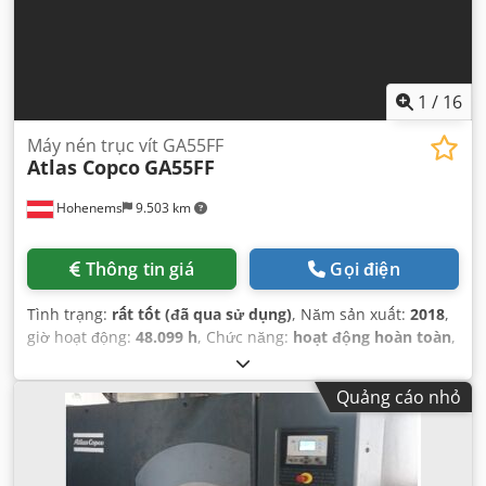
1
/
16
Máy nén trục vít GA55FF
Atlas Copco
GA55FF
Hohenems
9.503 km
Thông tin giá
Gọi điện
Tình trạng:
rất tốt (đã qua sử dụng)
, Năm sản xuất:
2018
,
giờ hoạt động:
48.099 h
, Chức năng:
hoạt động hoàn toàn
,
Quảng cáo nhỏ