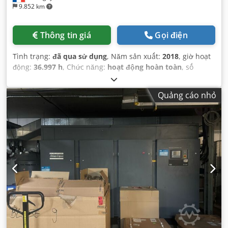
9.852 km
Thông tin giá
Gọi điện
Tình trạng:
đã qua sử dụng
, Năm sản xuất:
2018
, giờ hoạt
động:
36.997 h
, Chức năng:
hoạt động hoàn toàn
, số
máy/phương tiện:
API794107
, trọng lượng tổng cộng:
1.489
kg
, tổng chiều dài:
2.450 mm
, tổng chiều rộng:
1.020 mm
,
Quảng cáo nhỏ
tổng chiều cao:
1.830 mm
, công suất:
55 kW (74,78 mã
lực)
, áp suất làm việc:
9 thanh
, loại làm mát:
không khí
,
Thiết bị:
Có sẵn biển kiểu, hệ thống khí nén, máy nén khí
,