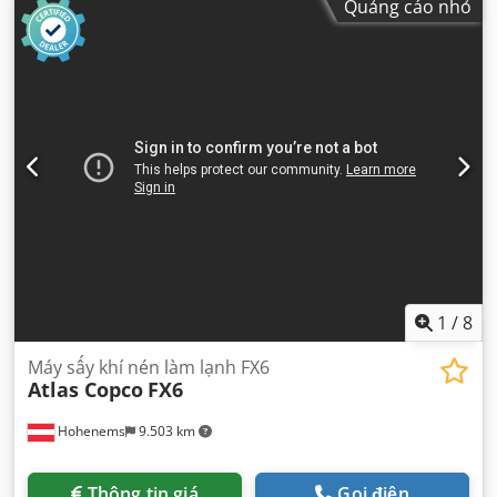
Quảng cáo nhỏ
1
/
8
Máy sấy khí nén làm lạnh FX6
Atlas Copco
FX6
Hohenems
9.503 km
Thông tin giá
Gọi điện