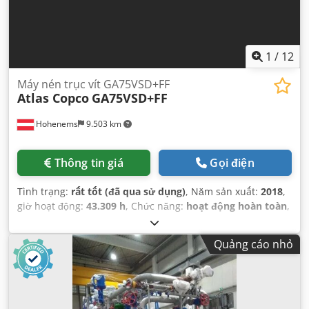
1
/
12
Máy nén trục vít GA75VSD+FF
Atlas Copco
GA75VSD+FF
Hohenems
9.503 km
Thông tin giá
Gọi điện
Tình trạng:
rất tốt (đã qua sử dụng)
, Năm sản xuất:
2018
,
giờ hoạt động:
43.309 h
, Chức năng:
hoạt động hoàn toàn
,
Quảng cáo nhỏ