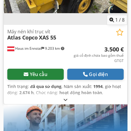
1
/
8
Máy nén khí trục vít
Atlas Copco
XAS 55
3.500 €
Haus im Ennstal
9.203 km
giá cố định chưa bao gồm thuế
GTGT
Yêu cầu
Gọi điện
Tình trạng:
đã qua sử dụng
, Năm sản xuất:
1994
, giờ hoạt
động:
2.674 h
, Chức năng:
hoạt động hoàn toàn
,