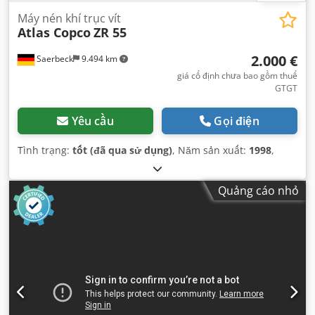
Máy nén khí trục vít
Atlas Copco
ZR 55
2.000 €
Saerbeck
9.494 km
giá cố định chưa bao gồm thuế
GTGT
Yêu cầu
Gọi điện
Tình trạng:
tốt (đã qua sử dụng)
, Năm sản xuất:
1998
,
Quảng cáo nhỏ