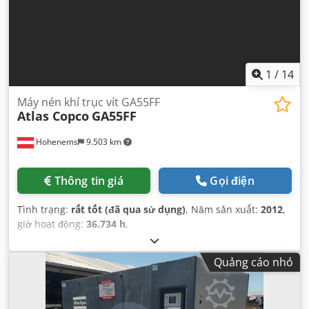
1
/
14
Máy nén khí trục vít GA55FF
Atlas Copco
GA55FF
Hohenems
9.503 km
Thông tin giá
Gọi điện
Tình trạng:
rất tốt (đã qua sử dụng)
, Năm sản xuất:
2012
,
giờ hoạt động:
36.734 h
,
Quảng cáo nhỏ