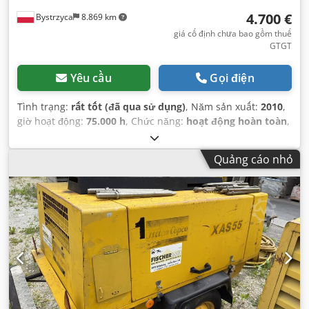
4.700 €
Bystrzyca
8.869 km
giá cố định chưa bao gồm thuế
GTGT
Yêu cầu
Gọi điện
Tình trạng:
rất tốt (đã qua sử dụng)
, Năm sản xuất:
2010
,
giờ hoạt động:
75.000 h
, Chức năng:
hoạt động hoàn toàn
,
Quảng cáo nhỏ