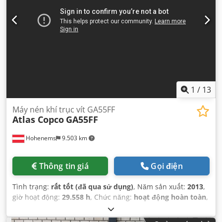
1
/
13
Máy nén khí trục vít GA55FF
Atlas Copco
GA55FF
Hohenems
9.503 km
Thông tin giá
Gọi điện
Tình trạng:
rất tốt (đã qua sử dụng)
, Năm sản xuất:
2013
,
giờ hoạt động:
29.558 h
, Chức năng:
hoạt động hoàn toàn
,