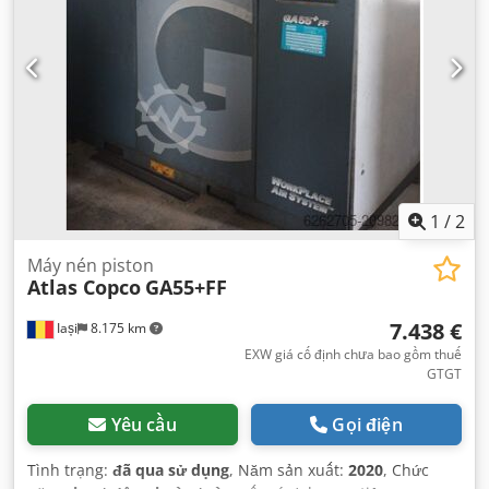
1
/
2
Máy nén piston
Atlas Copco
GA55+FF
7.438 €
Iași
8.175 km
EXW giá cố định chưa bao gồm thuế
GTGT
Yêu cầu
Gọi điện
Tình trạng:
đã qua sử dụng
, Năm sản xuất:
2020
, Chức