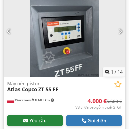
1
/
14
Máy nén piston
Atlas Copco
ZT 55 FF
4.000 €
Warszawa
8.601 km
5.500 €
VB chưa bao gồm thuế GTGT
Yêu cầu
Gọi điện