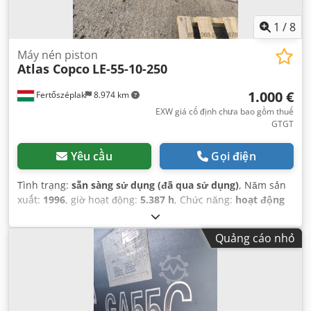
1
/
8
Máy nén piston
Atlas Copco
LE-55-10-250
1.000 €
Fertőszéplak
8.974 km
EXW giá cố định chưa bao gồm thuế
GTGT
Yêu cầu
Gọi điện
Tình trạng:
sẵn sàng sử dụng (đã qua sử dụng)
, Năm sản
xuất:
1996
, giờ hoạt động:
5.387 h
, Chức năng:
hoạt động
hoàn toàn
, trọng lượng tổng cộng:
191 kg
, tổng chiều dài:
1.500 mm
,
Quảng cáo nhỏ