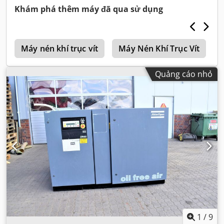
Khám phá thêm máy đã qua sử dụng
6
Máy nén khí trục vít
Máy Nén Khí Trục Vít
Quảng cáo nhỏ
1
/
9