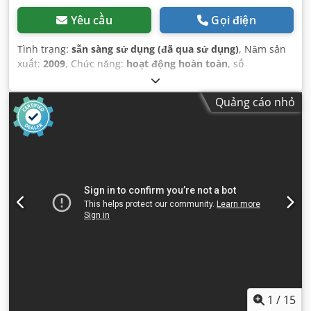
Yêu cầu
Gọi điện
Tình trạng:
sẵn sàng sử dụng (đã qua sử dụng)
, Năm sản
xuất:
2009
, Chức năng:
hoạt động hoàn toàn
, số
máy/phương tiện:
API607459
, trọng lượng tổng cộng:
1.580
kg
, công suất:
55 kW (74,78 mã lực)
, lưu lượng thể tích:
Quảng cáo nhỏ
637,2 m³/giờ
, áp suất làm việc:
7 thanh
, áp suất (tối đa):
7,3 thanh
, loại làm mát:
không khí
, Thiết bị:
máy sấy khí
lạnh
,
1
/
15