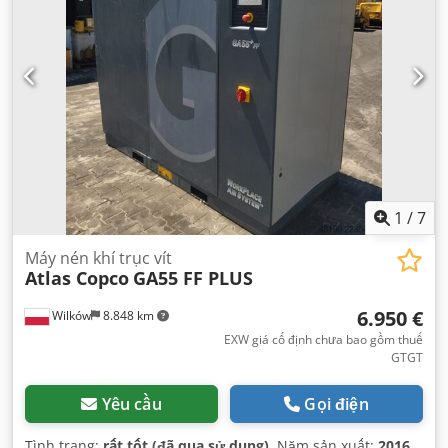
1
/
7
Máy nén khí trục vít
Atlas Copco
GA55 FF PLUS
6.950 €
Wilków
8.848 km
EXW giá cố định chưa bao gồm thuế
GTGT
Yêu cầu
Gọi điện
Tình trạng:
rất tốt (đã qua sử dụng)
, Năm sản xuất:
2016
,