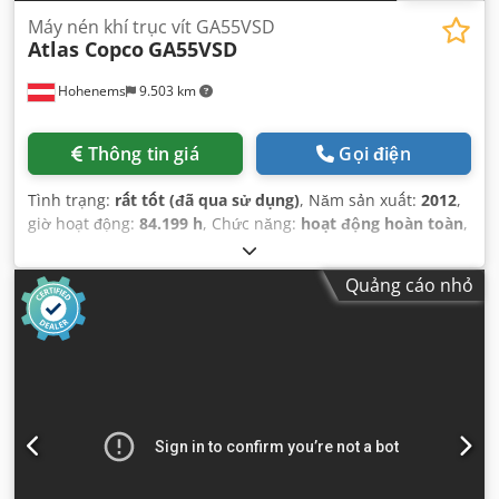
Máy nén khí trục vít GA55VSD
Atlas Copco
GA55VSD
Hohenems
9.503 km
Thông tin giá
Gọi điện
Tình trạng:
rất tốt (đã qua sử dụng)
, Năm sản xuất:
2012
,
giờ hoạt động:
84.199 h
, Chức năng:
hoạt động hoàn toàn
,
Quảng cáo nhỏ