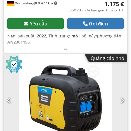
1.175 €
Wettenberg
9.477 km
EXW VB chưa bao gồm thuế GTGT
Yêu cầu
Gọi điện
Năm sản xuất:
2022
, Tình trạng:
mới
, số máy/phương tiện:
AN2301155
,
Quảng cáo nhỏ