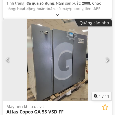
Tình trạng:
đã qua sử dụng
, Năm sản xuất:
2008
, Chức
năng:
hoạt động hoàn toàn
, số máy/phương tiện:
APF
136194
, trọng lượng tổng cộng:
2.550 kg
, tổng chiều dài:
2.900 mm
, tổng chiều rộng:
1.450 mm
, tổng chiều cao:
Quảng cáo nhỏ
2.200 mm
, yêu cầu không gian chiều dài:
3.000 mm
, chiều
rộng yêu cầu:
1.600 mm
, nhà sản xuất động cơ:
ABB
, loại
nhiên liệu:
điện
,
1
/
11
Máy nén khí trục vít
Atlas Copco
GA 55 VSD FF