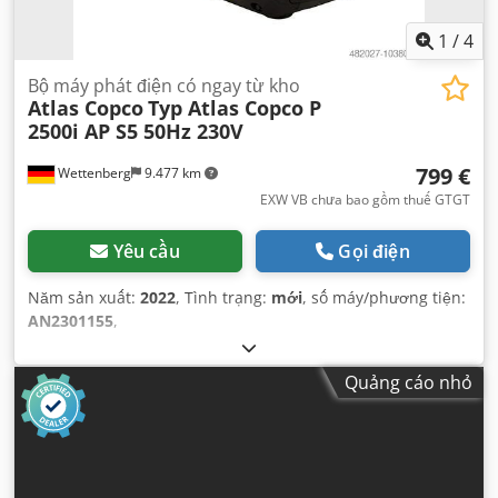
1
/
4
Bộ máy phát điện có ngay từ kho
Atlas Copco
Typ Atlas Copco P
2500i AP S5 50Hz 230V
799 €
Wettenberg
9.477 km
EXW VB chưa bao gồm thuế GTGT
Yêu cầu
Gọi điện
Năm sản xuất:
2022
, Tình trạng:
mới
, số máy/phương tiện:
AN2301155
,
Quảng cáo nhỏ