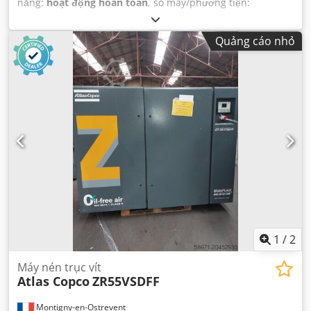
năng:
hoạt động hoàn toàn
, số máy/phương tiện:
API629410
,
Quảng cáo nhỏ
1
/
2
Máy nén trục vít
Atlas Copco
ZR55VSDFF
Montigny-en-Ostrevent