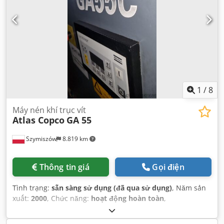
1
/
8
Máy nén khí trục vít
Atlas Copco
GA 55
Szymiszów
8.819 km
Thông tin giá
Gọi điện
Tình trạng:
sẵn sàng sử dụng (đã qua sử dụng)
, Năm sản
xuất:
2000
, Chức năng:
hoạt động hoàn toàn
,