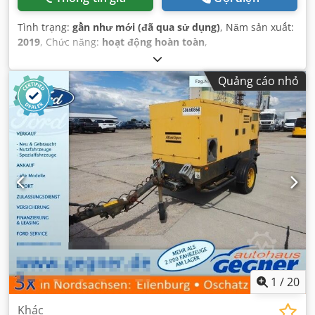
Tình trạng:
gần như mới (đã qua sử dụng)
, Năm sản xuất:
2019
, Chức năng:
hoạt động hoàn toàn
,
Quảng cáo nhỏ
1
/
20
Khác