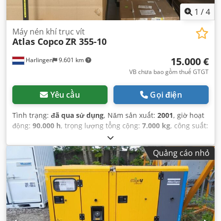
1
/
4
Máy nén khí trục vít
Atlas Copco
ZR 355-10
15.000 €
Harlingen
9.601 km
VB chưa bao gồm thuế GTGT
Yêu cầu
Gọi điện
Tình trạng:
đã qua sử dụng
, Năm sản xuất:
2001
, giờ hoạt
động:
90.000 h
, trọng lượng tổng cộng:
7.000 kg
, công suất:
355 kW (482,67 mã lực)
, áp suất làm việc:
10 thanh
, áp
suất (tối đa):
10 thanh
, loại làm mát:
nước
,
Quảng cáo nhỏ