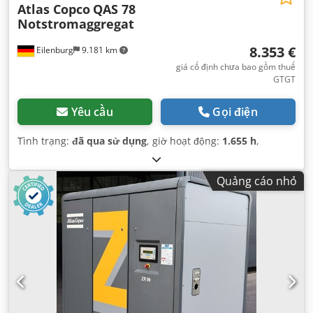
Atlas Copco
QAS 78
Notstromaggregat
8.353 €
Eilenburg
9.181 km
giá cố định chưa bao gồm thuế
GTGT
Yêu cầu
Gọi điện
Tình trạng:
đã qua sử dụng
, giờ hoạt động:
1.655 h
,
Quảng cáo nhỏ