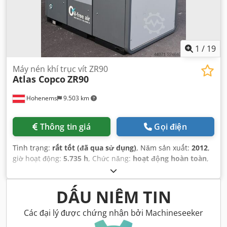
1
/
19
Máy nén khí trục vít ZR90
Atlas Copco
ZR90
Hohenems
9.503 km
Thông tin giá
Gọi điện
Tình trạng:
rất tốt (đã qua sử dụng)
, Năm sản xuất:
2012
,
giờ hoạt động:
5.735 h
, Chức năng:
hoạt động hoàn toàn
,
DẤU NIÊM TIN
Các đại lý được chứng nhận bởi Machineseeker