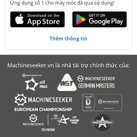
Ứng dụng số 1 cho máy móc đã qua sử dụng!
Máy Ảnh-Khắc
Robot Máy
Technica
Thêm thông tin
Tecno
Trục Chính Máy Khoan
Machineseeker.vn là nhà tài trợ chính thức của:
Ảnh Khắc Máy