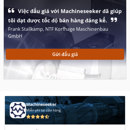
Arburg A 221 75 350 Art 617
Việc đấu giá với Machineseeker đã giúp
Arburg A 270 C 500 100 Art 592
tôi đạt được tốc độ bán hàng đáng kể.
Aristo Mig 400
Frank Stallkamp, NTF Korfhage Maschinenbau
GmbH
Arku
Biesse Artech Akron 245
Gửi đấu giá
Biesse Artech Akron 440
Khoan Máy Series
Máy Ghi Nhãn
Máy Khai Thác
Machineseeker
Máy Khoan Cnc
Miễn phí tại cửa hàng
Máy Khắc