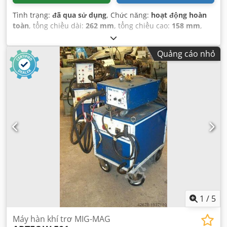
Tình trạng:
đã qua sử dụng
, Chức năng:
hoạt động hoàn
toàn
, tổng chiều dài:
262 mm
, tổng chiều cao:
158 mm
,
tổng chiều rộng:
158 mm
, trọng lượng tổng cộng:
1 kg
,
Quảng cáo nhỏ
1
/
5
Máy hàn khí trơ MIG-MAG