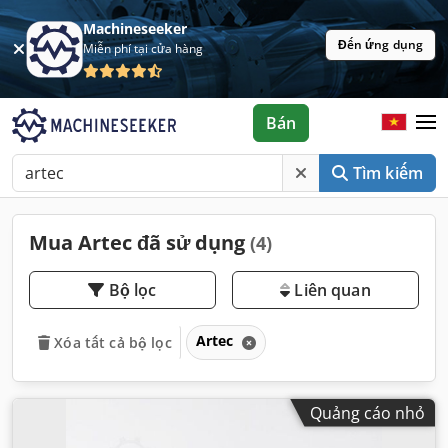
Machineseeker
Đến ứng dụng
Miễn phí tại cửa hàng
Bán
Tìm kiếm
Mua Artec đã sử dụng
(4)
Bộ lọc
Liên quan
Artec
Xóa tất cả bộ lọc
Quảng cáo nhỏ