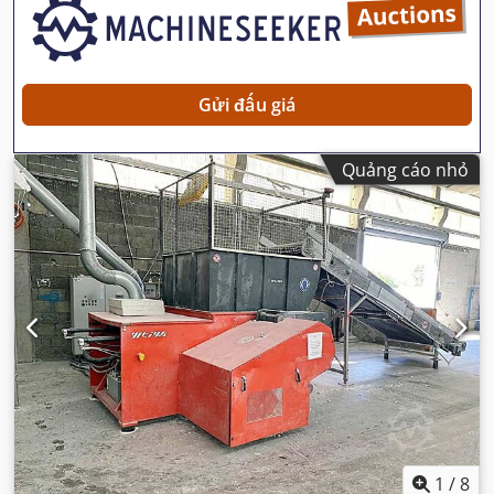
Gửi đấu giá
Quảng cáo nhỏ
1
/
8