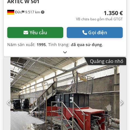
ARTEC
W 501
1.350 €
Đức
9.517 km
VB chưa bao gồm thuế GTGT
Yêu cầu
Gọi điện
Năm sản xuất:
1995
, Tình trạng:
đã qua sử dụng
,
Quảng cáo nhỏ