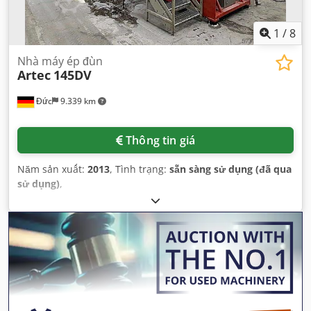
1
/
8
Nhà máy ép đùn
Artec
145DV
Đức
9.339 km
Thông tin giá
Năm sản xuất:
2013
, Tình trạng:
sẵn sàng sử dụng (đã qua
sử dụng)
,