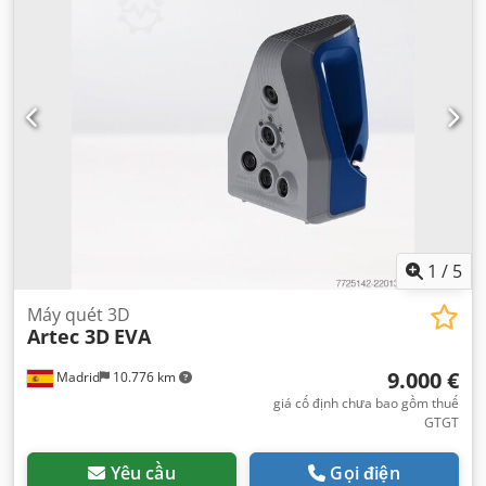
1
/
5
Máy quét 3D
Artec 3D
EVA
9.000 €
Madrid
10.776 km
giá cố định chưa bao gồm thuế
GTGT
Yêu cầu
Gọi điện