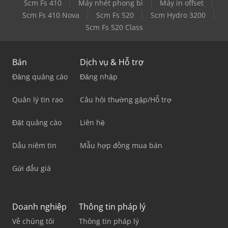
Scm Fs 410
Máy nhét phong bì
Máy in offset
Scm Fs 410 Nova
Scm Fs 520
Scm Hydro 3200
Scm Fs 520 Class
Bán
Dịch vụ & Hỗ trợ
Đăng quảng cáo
Đăng nhập
Quản lý tin rao
Câu hỏi thường gặp/Hỗ trợ
Đặt quảng cáo
Liên hệ
Dấu niêm tin
Mẫu hợp đồng mua bán
Gửi đấu giá
Doanh nghiệp
Thông tin pháp lý
Về chúng tôi
Thông tin pháp lý