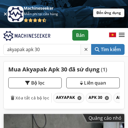
Machineseeker
Đến ứng dụng
Miễn phí tại cửa hàng
Bán
Tìm kiếm
Mua Akyapak Apk 30 đã sử dụng
(1)
Bộ lọc
Liên quan
AKYAPAK
APK 30
APK
Xóa tất cả bộ lọc
Quảng cáo nhỏ