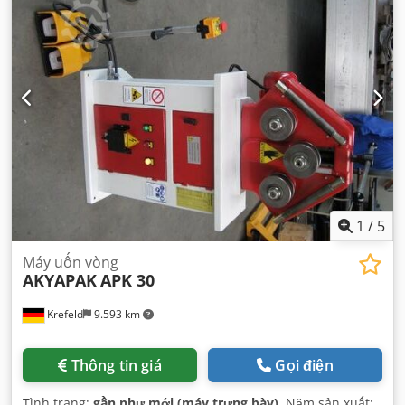
1
/
5
Máy uốn vòng
AKYAPAK
APK 30
Krefeld
9.593 km
Thông tin giá
Gọi điện
Tình trạng:
gần như mới (máy trưng bày)
, Năm sản xuất: